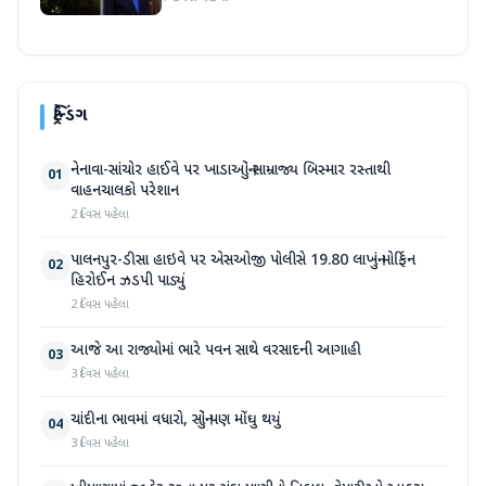
ટ્રેન્ડિંગ
નેનાવા-સાંચોર હાઈવે પર ખાડાઓનું સામ્રાજ્ય બિસ્માર રસ્તાથી
01
વાહનચાલકો પરેશાન
2 દિવસ પહેલા
પાલનપુર-ડીસા હાઇવે પર એસઓજી પોલીસે 19.80 લાખનું મોર્ફિન
02
હિરોઈન ઝડપી પાડ્યું
2 દિવસ પહેલા
આજે આ રાજ્યોમાં ભારે પવન સાથે વરસાદની આગાહી
03
3 દિવસ પહેલા
ચાંદીના ભાવમાં વધારો, સોનું પણ મોંઘુ થયું
04
3 દિવસ પહેલા