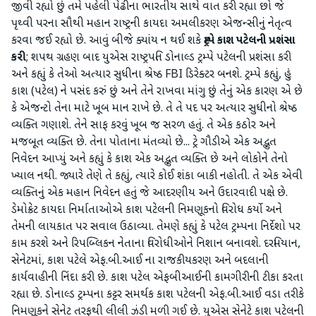
જીવી રહ્યો છું તમે પહેલી પેઢીના ભારતીય સાથે વાત કરી રહ્યા છો જે
પૃથ્વી પરના સૌથી મહાન રાષ્ટ્રની કાયદા અમલીકરણ એજન્સીનું નેતૃત્વ
કરવા જઈ રહ્યો છે. આવું બીજે ક્યાંય ન થઈ શકે
ટ્રમ્પે
કાશ
પટેલની
પ્રશંસા
કરી
; શપથ ગ્રહણ બાદ યુએસ રાષ્ટ્રપતિ ડોનાલ્ડ ટ્રમ્પે પટેલની પ્રશંસા કરી
અને કહ્યું કે તેઓ અત્યાર સુધીના શ્રેષ્ઠ FBI ડિરેક્ટર બનશે. ટ્રમ્પે કહ્યું, હું
કાશ (પટેલ) ને પસંદ કરું છું અને તેને રાખવા માંગુ છું તેનું એક કારણ એ છે
કે એજન્ટો તેના માટે ખૂબ માન રાખે છે. તે તે પદ પર અત્યાર સુધીનો શ્રેષ્ઠ
વ્યક્તિ ગણાશે. તેને સાફ કરવું ખૂબ જ સરળ હતું. તે એક કઠોર અને
મજબૂત વ્યક્તિ છે. તેના પોતાના મંતવ્યો છે... ટ્રે ગૌડીએ એક અદ્ભુત
નિવેદન આપ્યું અને કહ્યું કે કાશ એક અદ્ભુત વ્યક્તિ છે અને લોકોને તેનો
ખ્યાલ નથી. જ્યારે તેણે તે કહ્યું, ત્યારે કોઈ શંકા બાકી નહોતી. તે એક એવી
વ્યક્તિનું એક મહાન નિવેદન હતું જે આદરણીય અને ઉદારવાદી પક્ષે છે.
ડેમોક્રેટ કાયદા નિર્માતાઓએ કાશ પટેલની નિમણૂકનો વિરોધ કર્યો અને
તેમની લાયકાત પર સવાલ ઉઠાવ્યા. તેમણે કહ્યું કે પટેલ ટ્રમ્પના નિર્દેશો પર
કામ કરશે અને રિપબ્લિકન નેતાના વિરોધીઓને નિશાન બનાવશે. દરમિયાન,
સેનેટમાં, કાશ પટેલે એફ.બી.આઈ ના રાજકીયકરણ અને બદલાની
કાર્યવાહીની નિંદા કરી છે. કાશ પટેલ એફબીઆઈની કામગીરીની ટીકા કરતા
રહ્યા છે. ડોનાલ્ડ ટ્રમ્પના કટ્ટર સમર્થક કાશ પટેલની એફ.બી.આઈ વડા તરીકે
નિમણૂકને સેનેટ તરફથી લીલી ઝંડી મળી ગઈ છે. યુએસ સેનેટે કાશ પટેલની