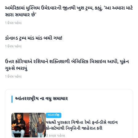
અમેરિકામાં મુસ્લિમ ઉમેદવારની જીતથી ખુશ ટ્રમ્પ, કહ્યું, 'આ અમારા માટે
આંતરરાષ્ટ્રીય
સારા સમાચાર છે'
1 દિવસ પહેલા
ડોનાલ્ડ ટ્રમ્પ માંડ માંડ બચી ગયા!
આંતરરાષ્ટ્રીય
1 દિવસ પહેલા
ઉત્તર કોરિયાએ રશિયાને શક્તિશાળી બેલિસ્ટિક મિસાઇલ આપી, યુક્રેન
આંતરરાષ્ટ્રીય
ગુસ્સે ભરાયું
1 દિવસ પહેલા
આંતરરાષ્ટ્રીય
ના વધુ સમાચાર
આંતરરાષ્ટ્રીય
પદ્મશ્રી પુરસ્કાર વિજેતા રેમો ફર્નાન્ડીસે લાઇવ
કોન્સર્ટમાંથી નિવૃત્તિની જાહેરાત કરી
3 કલાક પહેલા