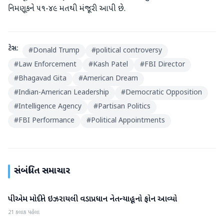
નિમણૂકને ૫૧-૪૯ મતથી મંજૂરી આપી છે.
ટેગ્સ:
#
Donald Trump
#
political controversy
#
Law Enforcement
#
Kash Patel
#
FBI Director
#
Bhagavad Gita
#
American Dream
#
Indian-American Leadership
#
Democratic Opposition
#
Intelligence Agency
#
Partisan Politics
#
FBI Performance
#
Political Appointments
સંબંધિત સમાચાર
પીએમ મોદીને ઇઝરાયલી વડાપ્રધાન નેતન્યાહૂનો ફોન આવ્યો
આંતરરાષ્ટ્રીય
21 કલાક પહેલા