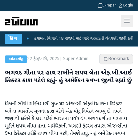
E-Paper
|
Login
ડાટ
બ્રેકિંગ
●
હવામાન વિભાગે 18 રાજ્યો માટે ભારે વરસાદની ચેતવણી જારી કરી
●
સિદ્
22 ફેબ્રુઆરી, 2025
|
Super Admin
Bookmark
આંતરરાષ્ટ્રીય
ભગવદ ગીતા પર હાથ રાખીને શપથ લેતા એફ.બી.આઈ
ડિરેક્ટર કાશ પટેલે કહ્યું- હું અમેરિકન સ્વપ્ન જીવી રહ્યો છું
વિશ્વની સૌથી શક્તિશાળી ગુપ્તચર એજન્સી એફબીઆઈના ડિરેક્ટર
બનેલા ભારતીય મૂળના કાશ પટેલે એક મોટું નિવેદન આપ્યું છે. તમને
જણાવી દઈએ કે કાશ પટેલે ભારતના પવિત્ર ગ્રંથ ભગવદ ગીતા પર હાથ
મૂકીને શપથ લીધા હતા. અમેરિકાની અગ્રણી ફેડરલ તપાસ એજન્સીના
9મા ડિરેક્ટર તરીકે શપથ લીધા પછી, તેમણે કહ્યું, - હું અમેરિકન સ્વપ્ન