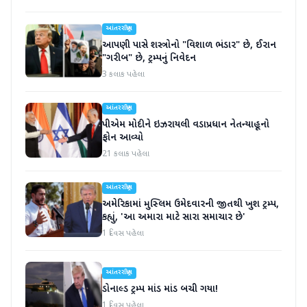
આંતરરાષ્ટ્રીય
આપણી પાસે શસ્ત્રોનો "વિશાળ ભંડાર" છે, ઈરાન
"ગરીબ" છે, ટ્રમ્પનું નિવેદન
3 કલાક પહેલા
આંતરરાષ્ટ્રીય
પીએમ મોદીને ઇઝરાયલી વડાપ્રધાન નેતન્યાહૂનો
ફોન આવ્યો
21 કલાક પહેલા
આંતરરાષ્ટ્રીય
અમેરિકામાં મુસ્લિમ ઉમેદવારની જીતથી ખુશ ટ્રમ્પ,
કહ્યું, 'આ અમારા માટે સારા સમાચાર છે'
1 દિવસ પહેલા
આંતરરાષ્ટ્રીય
ડોનાલ્ડ ટ્રમ્પ માંડ માંડ બચી ગયા!
1 દિવસ પહેલા