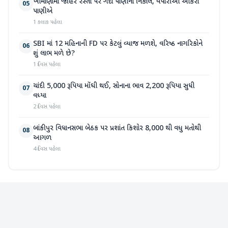
ખીમાણામાં જાહેર રસ્તા પર ગંદા પાણીનો નિકાલ, વેપારીઓ આકરા
05
પાણીએ
1 કલાક પહેલા
SBI માં 12 મહિનાની FD પર કેટલું વ્યાજ મળશે, વરિષ્ઠ નાગરિકોને
06
શું લાભ મળે છે?
1 દિવસ પહેલા
ચાંદી 5,000 રૂપિયા મોંઘી થઈ, સોનાના ભાવ 2,200 રૂપિયા સુધી
07
વધ્યા
2 દિવસ પહેલા
બાંકીપુર વિધાનસભા બેઠક પર પ્રશાંત કિશોર 8,000 થી વધુ મતોથી
08
આગળ
4 દિવસ પહેલા