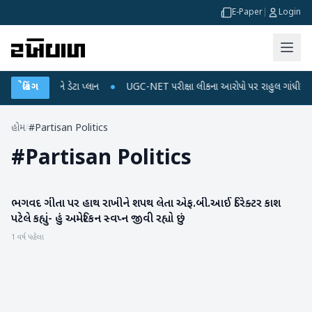
E-Paper
|
Login
લ રિચાર્જ અને ડેટા પ્લાન
બ્રેકિંગ
●
UGC-NET પરીક્ષા લીકના આરોપો પર રાહુલ ગાંધીએ કેન્દ્ર પ
હોમ
/
#Partisan Politics
#
Partisan Politics
ભગવદ ગીતા પર હાથ રાખીને શપથ લેતા એફ.બી.આઈ ડિરેક્ટર કાશ
આંતરરાષ્ટ્રીય
પટેલે કહ્યું- હું અમેરિકન સ્વપ્ન જીવી રહ્યો છું
1 વર્ષ પહેલા