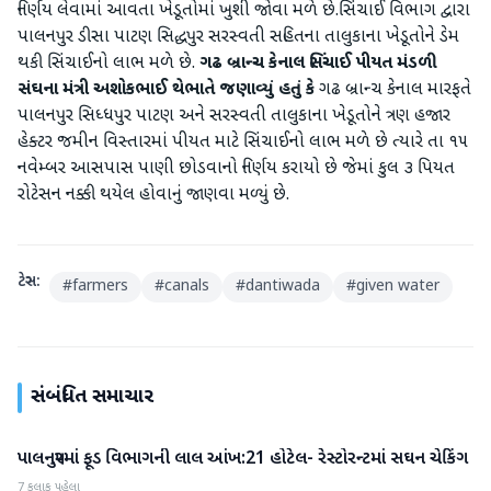
નિર્ણય લેવામાં આવતા ખેડૂતોમાં ખુશી જોવા મળે છે.સિંચાઈ વિભાગ દ્વારા
પાલનપુર ડીસા પાટણ સિદ્ધપુર સરસ્વતી સહિતના તાલુકાના ખેડૂતોને ડેમ
થકી સિંચાઈનો લાભ મળે છે.
ગઢ બ્રાન્ચ કેનાલ સિંચાઈ પીયત મંડળી
સંઘના મંત્રી અશોકભાઈ થેભાતે જણાવ્યું હતું કે
ગઢ બ્રાન્ચ કેનાલ મારફતે
પાલનપુર સિધ્ધપુર પાટણ અને સરસ્વતી તાલુકાના ખેડૂતોને ત્રણ હજાર
હેક્ટર જમીન વિસ્તારમાં પીયત માટે સિંચાઈનો લાભ મળે છે ત્યારે તા ૧૫
નવેમ્બર આસપાસ પાણી છોડવાનો નિર્ણય કરાયો છે જેમાં કુલ ૩ પિયત
રોટેસન નક્કી થયેલ હોવાનું જાણવા મળ્યું છે.
ટેગ્સ:
#
farmers
#
canals
#
dantiwada
#
given water
સંબંધિત સમાચાર
પાલનપુરમાં ફૂડ વિભાગની લાલ આંખ:21 હોટેલ- રેસ્ટોરન્ટમાં સઘન ચેકિંગ
બનાસકાંઠા
7 કલાક પહેલા