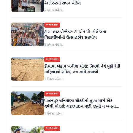
રેસ્ટોરન્ટમાં સઘન ચેકિંગ
7 કલાક પહેલા
બનાસકાંઠા
ડીસા હાટ પ્રોજેક્ટ: ડી.એન.પી. કોલેજના
વિદ્યાર્થીઓનો ઉત્સાહભેર સહયોગ
8 કલાક પહેલા
બનાસકાંઠા
ડીસામાં બેફામ ખનીજ ચોરી: નિયમો નેવે મૂકી રેતી
માફિયાઓ સક્રિય, તંત્ર સામે સવાલો
1 દિવસ પહેલા
બનાસકાંઠા
પાલનપુર ધનિયાણા ચોકડીનો મુખ્ય માર્ગ એક
વર્ષથી ધોરણે: ગટરલાઇન પછી રસ્તો ન બનતા
હાલાકી
1 દિવસ પહેલા
બનાસકાંઠા