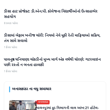
ડીસા હાટ પ્રોજેક્ટ: ડી.એન.પી. કોલેજના વિદ્યાર્થીઓનો ઉત્સાહભેર
બનાસકાંઠા
સહયોગ
8 કલાક પહેલા
ડીસામાં બેફામ ખનીજ ચોરી: નિયમો નેવે મૂકી રેતી માફિયાઓ સક્રિય,
બનાસકાંઠા
તંત્ર સામે સવાલો
1 દિવસ પહેલા
પાલનપુર ધનિયાણા ચોકડીનો મુખ્ય માર્ગ એક વર્ષથી ધોરણે: ગટરલાઇન
બનાસકાંઠા
પછી રસ્તો ન બનતા હાલાકી
1 દિવસ પહેલા
બનાસકાંઠા
ના વધુ સમાચાર
બનાસકાંઠા
પાલનપુરમાં ફૂડ વિભાગની લાલ આંખ:21 હોટેલ-