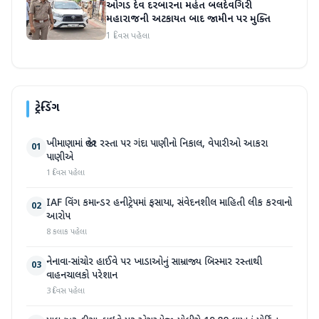
ઓગડ દેવ દરબારના મહંત બલદેવગિરી
મહારાજની અટકાયત બાદ જામીન પર મુક્તિ
1 દિવસ પહેલા
ટ્રેન્ડિંગ
ખીમાણામાં જાહેર રસ્તા પર ગંદા પાણીનો નિકાલ, વેપારીઓ આકરા
01
પાણીએ
1 દિવસ પહેલા
IAF વિંગ કમાન્ડર હનીટ્રેપમાં ફસાયા, સંવેદનશીલ માહિતી લીક કરવાનો
02
આરોપ
8 કલાક પહેલા
નેનાવા-સાંચોર હાઈવે પર ખાડાઓનું સામ્રાજ્ય બિસ્માર રસ્તાથી
03
વાહનચાલકો પરેશાન
3 દિવસ પહેલા