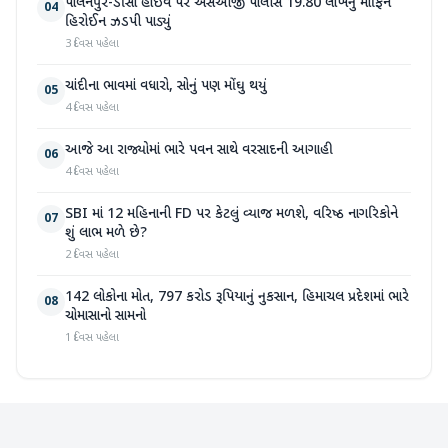
પાલનપુર-ડીસા હાઇવે પર એસઓજી પોલીસે 19.80 લાખનું મોર્ફિન
04
હિરોઈન ઝડપી પાડ્યું
3 દિવસ પહેલા
ચાંદીના ભાવમાં વધારો, સોનું પણ મોંઘુ થયું
05
4 દિવસ પહેલા
આજે આ રાજ્યોમાં ભારે પવન સાથે વરસાદની આગાહી
06
4 દિવસ પહેલા
SBI માં 12 મહિનાની FD પર કેટલું વ્યાજ મળશે, વરિષ્ઠ નાગરિકોને
07
શું લાભ મળે છે?
2 દિવસ પહેલા
142 લોકોના મોત, 797 કરોડ રૂપિયાનું નુકસાન, હિમાચલ પ્રદેશમાં ભારે
08
ચોમાસાનો સામનો
1 દિવસ પહેલા