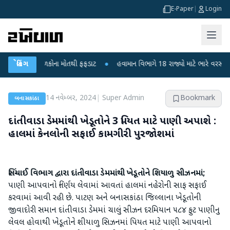
E-Paper
|
Login
ુરા? 6 બાળકોના મોતથી ફફડાટ
બ્રેકિંગ
●
હવામાન વિભાગે 18 રાજ્યો માટે ભારે વરસાદની ચેતવ
14 નવેમ્બર, 2024
|
Super Admin
Bookmark
બનાસકાંઠા
દાંતીવાડા ડેમમાંથી ખેડૂતોને 3 પિયત માટે પાણી અપાશે :
હાલમાં કેનલોની સફાઈ કામગીરી પુરજોશમાં
સિંચાઈ વિભાગ દ્વારા દાંતીવાડા ડેમમાંથી ખેડૂતોને શિયાળુ સીઝનમાં;
પાણી આપવાનો નિર્ણય લેવામાં આવતાં હાલમાં નહેરોની સાફ સફાઈ
કરવામાં આવી રહી છે. પાટણ અને બનાસકાંઠા જિલ્લાના ખેડૂતોની
જીવાદોરી સમાન દાંતીવાડા ડેમમાં ચાલું સીઝન દરમિયાન ૫૮૪ ફુટ પાણીનુ
લેવલ હોવાથી ખેડૂતોને શીયાળુ સિઝનમાં પિયત માટે પાણી આપવાનો