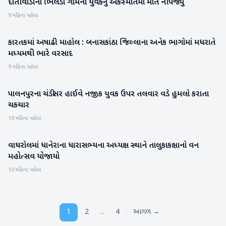
દાંતીવાડાના ભિલડા ગામના યુવકનું અકસ્માતમાં મોત નીપજ્યું
બનાસકાંઠા
9 મહિના પહેલા
કારતકમાં અષાઢી માહોલ : બનાસકાંઠા જિલ્લાના અનેક ભાગોમાં મધરાતે
બનાસકાંઠા
મધ્યમથી ભારે વરસાદ
9 મહિના પહેલા
પાલનપુરના ચંડીસર હાઈવે નજીક યુવક ઉપર તલવાર વડે હુમલો કરાતા
બનાસકાંઠા
ચકચાર
10 મહિના પહેલા
વાઘરોલમાં ધાનેરાના ધારાસભ્યના અધ્યક્ષ સ્થાને તાલુકાકક્ષાનો વન
બનાસકાંઠા
મહોત્સવ યોજાયો
10 મહિના પહેલા
...
1
2
4
આગળ →