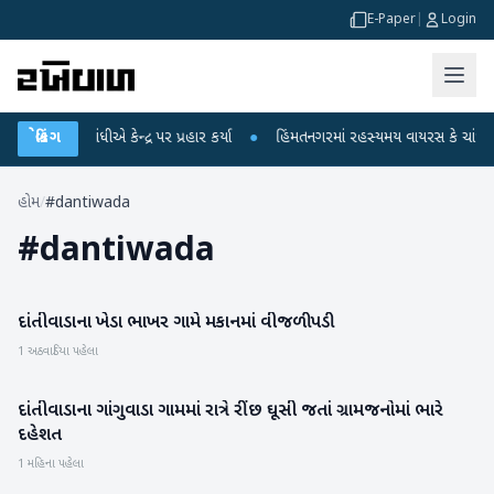
E-Paper
|
Login
ાહુલ ગાંધીએ કેન્દ્ર પર પ્રહાર કર્યા
બ્રેકિંગ
●
હિંમતનગરમાં રહસ્યમય વાયરસ કે ચાંદીપુરા?
હોમ
/
#dantiwada
#
dantiwada
દાંતીવાડાના ખેડા ભાખર ગામે મકાનમાં વીજળી પડી
બનાસકાંઠા
1 અઠવાડિયા પહેલા
દાંતીવાડાના ગાંગુવાડા ગામમાં રાત્રે રીંછ ઘૂસી જતાં ગ્રામજનોમાં ભારે
બનાસકાંઠા
દહેશત
1 મહિના પહેલા