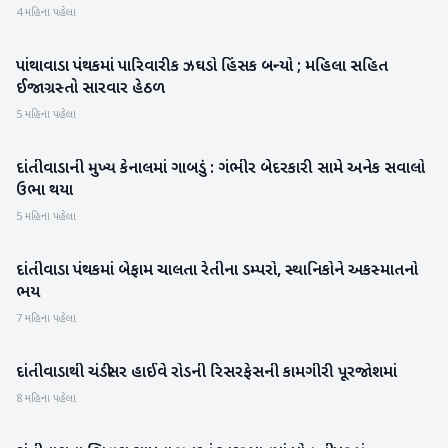
4 મહિના પહેલા
પાંથાવાડા પંથકમાં પારિવારીક ઝઘડો હિંસક બન્યો ; મહિલા સહિત
બનાસકાંઠા
ઈજાગ્રસ્તો સારવાર હેઠળ
5 મહિના પહેલા
દાંતીવાડાની મુખ્ય કેનાલમાં ગાબડું : ગંભીર બેદરકારી સામે અનેક સવાલો
બનાસકાંઠા
ઉભા થયા
5 મહિના પહેલા
દાંતીવાડા પંથકમાં બેફામ ચાલતા રેતીના ડમ્પરો, સ્થાનિકોને અકસ્માતનો
બનાસકાંઠા
ભય
7 મહિના પહેલા
દાંતીવાડાથી ચંડીસર હાઈવે રોડની રિસરફેસની કામગીરી પૂરજોશમાં
બનાસકાંઠા
8 મહિના પહેલા