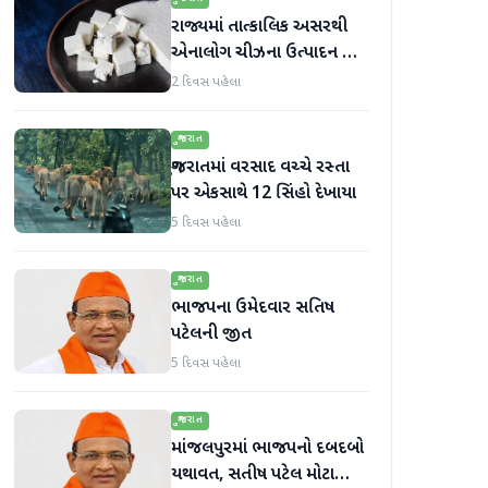
રાજ્યમાં તાત્કાલિક અસરથી
એનાલોગ ચીઝના ઉત્પાદન અને
વેચાણ પર પ્રતિબંધ.
2 દિવસ પહેલા
ગુજરાત
ગુજરાતમાં વરસાદ વચ્ચે રસ્તા
પર એકસાથે 12 સિંહો દેખાયા
5 દિવસ પહેલા
ગુજરાત
ભાજપના ઉમેદવાર સતિષ
પટેલની જીત
5 દિવસ પહેલા
ગુજરાત
માંજલપુરમાં ભાજપનો દબદબો
યથાવત, સતીષ પટેલ મોટા