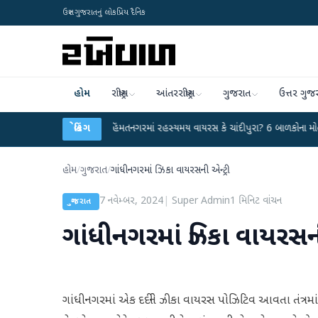
ઉત્તર ગુજરાતનું લોકપ્રિય દૈનિક
હોમ
રાષ્ટ્રીય
આંતરરાષ્ટ્રીય
ગુજરાત
ઉત્તર ગુજ
 કર્યા
●
હિંમતનગરમાં રહસ્યમય વાયરસ કે ચાંદીપુરા? 6 બાળકોના મોતથી ફફડાટ
બ્રેકિંગ
●
હોમ
/
ગુજરાત
/
ગાંધીનગરમાં ઝિકા વાયરસની એન્ટ્રી
7 નવેમ્બર, 2024
|
Super Admin
1
મિનિટ વાંચન
ગુજરાત
ગાંધીનગરમાં ઝિકા વાયરસની
ગાંધીનગરમાં એક દર્દીને ઝીકા વાયરસ પોઝિટિવ આવતા તંત્રમાં 