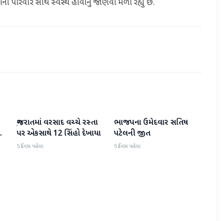
ા પરિવાર સાથે સ્વસ્થ હોવાનું જાણવા મળી રહ્યું છે.
ગુજરાતમાં વરસાદ વચ્ચે રસ્તા
ભાજપના ઉમેદવાર સતિષ
ગુજરાત
ગુજરાત
પર એકસાથે 12 સિંહો દેખાયા
પટેલની જીત
5 દિવસ પહેલા
5 દિવસ પહેલા