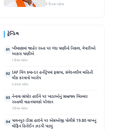
માર્જિનથી આગળ
5 દિવસ પહેલા
ટ્રેન્ડિંગ
ખીમાણામાં જાહેર રસ્તા પર ગંદા પાણીનો નિકાલ, વેપારીઓ
01
આકરા પાણીએ
1 દિવસ પહેલા
IAF વિંગ કમાન્ડર હનીટ્રેપમાં ફસાયા, સંવેદનશીલ માહિતી
02
લીક કરવાનો આરોપ
6 કલાક પહેલા
નેનાવા-સાંચોર હાઈવે પર ખાડાઓનું સામ્રાજ્ય બિસ્માર
03
રસ્તાથી વાહનચાલકો પરેશાન
3 દિવસ પહેલા
પાલનપુર-ડીસા હાઇવે પર એસઓજી પોલીસે 19.80 લાખનું
04
મોર્ફિન હિરોઈન ઝડપી પાડ્યું