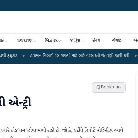
રાત
રાજકારણ
બિઝનેસ
સ્પોર્ટ્સ
હેલ્થ
ગેજેટ
અન
હવામાન વિભાગે 18 રાજ્યો માટે ભારે વરસાદની ચેતવણી જારી કરી
●
સિદ્ધપુરથી બ
Bookmark
 એન્ટ્રી
ભારે દોડધામ જોવા મળી રહી છે. જો કે, દર્દીનો રિપોર્ટ પોઝિટિવ આવે