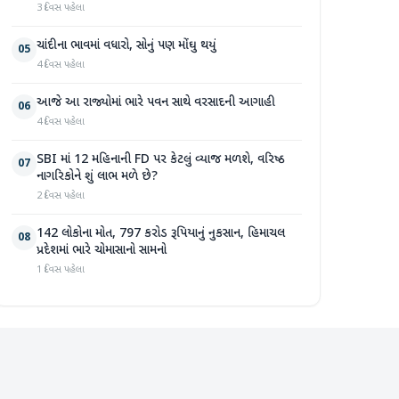
3 દિવસ પહેલા
ચાંદીના ભાવમાં વધારો, સોનું પણ મોંઘુ થયું
05
4 દિવસ પહેલા
આજે આ રાજ્યોમાં ભારે પવન સાથે વરસાદની આગાહી
06
4 દિવસ પહેલા
SBI માં 12 મહિનાની FD પર કેટલું વ્યાજ મળશે, વરિષ્ઠ
07
નાગરિકોને શું લાભ મળે છે?
2 દિવસ પહેલા
142 લોકોના મોત, 797 કરોડ રૂપિયાનું નુકસાન, હિમાચલ
08
પ્રદેશમાં ભારે ચોમાસાનો સામનો
1 દિવસ પહેલા