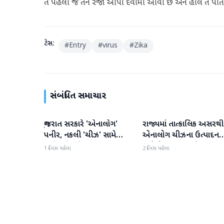
તે પહેલા જ તેને રજા આપી દેવામાં આવી છે અને હાલ તે પોતાન
ટેગ્સ:
#
Entry
#
virus
#
Zika
સંબંધિત સમાચાર
ગુજરાત સરકારે 'એનાલોગ'
રાજ્યમાં તાત્કાલિક અસરથી
ગુજરાત
ગુજરાત
પનીર, નકલી 'ચીઝ' સામે
એનાલોગ ચીઝના ઉત્પાદન
કાર્યવાહી કરી
અને વેચાણ પર પ્રતિબંધ.
1 દિવસ પહેલા
2 દિવસ પહેલા