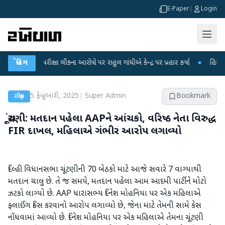
E-Paper
|
Login
ET પરીક્ષા લીકના આરોપો પર રાહુલ ગાંધીએ કેન્દ્ર પર પ્રહાર કર્યા
બ્રેકિંગ
●
હિંમતનગરમાં ર
5 ફેબ્રુઆરી, 2025
|
Super Admin
Bookmark
રાષ્ટ્રીય
ચૂંટણી: મતદાન પહેલા AAPને આંચકો, વરિષ્ઠ નેતા વિરુદ્ધ
FIR દાખલ, મહિલાએ ગંભીર આરોપ લગાવ્યો
દિલ્હી વિધાનસભા ચૂંટણીની 70 બેઠકો માટે આજે સવારે 7 વાગ્યાથી
મતદાન ચાલુ છે. તે જ સમયે, મતદાન પહેલા આમ આદમી પાર્ટીને મોટો
ઝટકો લાગ્યો છે. AAP ધારાસભ્ય દિનેશ મોહનિયા પર એક મહિલાએ
ફ્લાઈંગ કિસ કરવાનો આરોપ લગાવ્યો છે, જેના માટે તેમની સામે કેસ
નોંધવામાં આવ્યો છે. દિનેશ મોહનિયા પર એક મહિલાએ તેમના ચૂંટણી