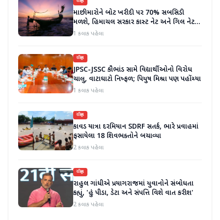
રાષ્ટ્રીય
માછીમારોને બોટ ખરીદી પર 70% સબસિડી
મળશે, હિમાચલ સરકાર કાસ્ટ નેટ અને ગિલ નેટ
પર 90% સબસિડી આપશે
1 કલાક પહેલા
રાષ્ટ્રીય
JPSC-JSSC કૌભાંડ સામે વિદ્યાર્થીઓનો વિરોધ
ચાલુ, વાટાઘાટો નિષ્ફળ; પિયુષ મિશ્રા પણ પહોંચ્યા
1 કલાક પહેલા
રાષ્ટ્રીય
કાવડ યાત્રા દરમિયાન SDRF સતર્ક, ભારે પ્રવાહમાં
ફસાયેલા 18 શિવભક્તોને બચાવ્યા
2 કલાક પહેલા
રાષ્ટ્રીય
રાહુલ ગાંધીએ પ્રયાગરાજમાં યુવાનોને સંબોધતા
કહ્યું, 'હું પીડા, ડેટા અને સંપત્તિ વિશે વાત કરીશ'
2 કલાક પહેલા