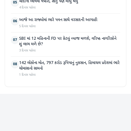
ચાંદીના ભાવમાં વધારો, સોનું પણ મોંઘુ થયું
05
4 દિવસ પહેલા
આજે આ રાજ્યોમાં ભારે પવન સાથે વરસાદની આગાહી
06
5 દિવસ પહેલા
SBI માં 12 મહિનાની FD પર કેટલું વ્યાજ મળશે, વરિષ્ઠ નાગરિકોને
07
શું લાભ મળે છે?
3 દિવસ પહેલા
142 લોકોના મોત, 797 કરોડ રૂપિયાનું નુકસાન, હિમાચલ પ્રદેશમાં ભારે
08
ચોમાસાનો સામનો
1 દિવસ પહેલા