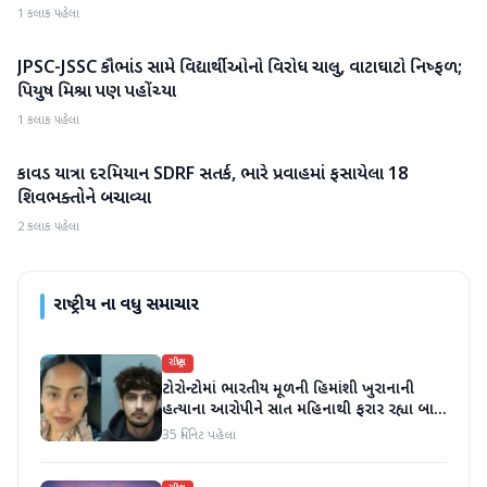
1 કલાક પહેલા
JPSC-JSSC કૌભાંડ સામે વિદ્યાર્થીઓનો વિરોધ ચાલુ, વાટાઘાટો નિષ્ફળ;
રાષ્ટ્રીય
પિયુષ મિશ્રા પણ પહોંચ્યા
1 કલાક પહેલા
કાવડ યાત્રા દરમિયાન SDRF સતર્ક, ભારે પ્રવાહમાં ફસાયેલા 18
રાષ્ટ્રીય
શિવભક્તોને બચાવ્યા
2 કલાક પહેલા
રાષ્ટ્રીય
ના વધુ સમાચાર
રાષ્ટ્રીય
ટોરોન્ટોમાં ભારતીય મૂળની હિમાંશી ખુરાનાની
હત્યાના આરોપીને સાત મહિનાથી ફરાર રહ્યા બાદ
ધરપકડ કરવામાં આવી
35 મિનિટ પહેલા