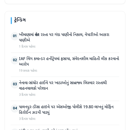
ટ્રેન્ડિંગ
ખીમાણામાં જાહેર રસ્તા પર ગંદા પાણીનો નિકાલ, વેપારીઓ આકરા
01
પાણીએ
1 દિવસ પહેલા
IAF વિંગ કમાન્ડર હનીટ્રેપમાં ફસાયા, સંવેદનશીલ માહિતી લીક કરવાનો
02
આરોપ
19 કલાક પહેલા
નેનાવા-સાંચોર હાઈવે પર ખાડાઓનું સામ્રાજ્ય બિસ્માર રસ્તાથી
03
વાહનચાલકો પરેશાન
3 દિવસ પહેલા
પાલનપુર-ડીસા હાઇવે પર એસઓજી પોલીસે 19.80 લાખનું મોર્ફિન
04
હિરોઈન ઝડપી પાડ્યું
3 દિવસ પહેલા