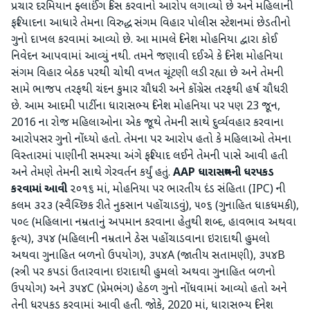
પ્રચાર દરમિયાન ફ્લાઈંગ કિસ કરવાનો આરોપ લગાવ્યો છે અને મહિલાની
ફરિયાદના આધારે તેમના વિરુદ્ધ સંગમ વિહાર પોલીસ સ્ટેશનમાં છેડતીનો
ગુનો દાખલ કરવામાં આવ્યો છે. આ મામલે દિનેશ મોહનિયા દ્વારા કોઈ
નિવેદન આપવામાં આવ્યું નથી. તમને જણાવી દઈએ કે દિનેશ મોહનિયા
સંગમ વિહાર બેઠક પરથી ચોથી વખત ચૂંટણી લડી રહ્યા છે અને તેમની
સામે ભાજપ તરફથી ચંદન કુમાર ચૌધરી અને કોંગ્રેસ તરફથી હર્ષ ચૌધરી
છે. આમ આદમી પાર્ટીના ધારાસભ્ય દિનેશ મોહનિયા પર પણ 23 જૂન,
2016 ના રોજ મહિલાઓના એક જૂથે તેમની સાથે દુર્વ્યવહાર કરવાના
આરોપસર ગુનો નોંધ્યો હતો. તેમના પર આરોપ હતો કે મહિલાઓ તેમના
વિસ્તારમાં પાણીની સમસ્યા અંગે ફરિયાદ લઈને તેમની પાસે આવી હતી
અને તેમણે તેમની સાથે ગેરવર્તન કર્યું હતું.
AAP ધારાસભ્યની ધરપકડ
કરવામાં આવી
૨૦૧૬ માં, મોહનિયા પર ભારતીય દંડ સંહિતા (IPC) ની
કલમ ૩૨૩ (સ્વૈચ્છિક રીતે નુકસાન પહોંચાડવું), ૫૦૬ (ગુનાહિત ધાકધમકી),
૫૦૯ (મહિલાના નમ્રતાનું અપમાન કરવાના હેતુથી શબ્દ, હાવભાવ અથવા
કૃત્ય), ૩૫૪ (મહિલાની નમ્રતાને ઠેસ પહોંચાડવાના ઇરાદાથી હુમલો
અથવા ગુનાહિત બળનો ઉપયોગ), ૩૫૪A (જાતીય સતામણી), ૩૫૪B
(સ્ત્રી પર કપડાં ઉતારવાના ઇરાદાથી હુમલો અથવા ગુનાહિત બળનો
ઉપયોગ) અને ૩૫૪C (પ્રેમભંગ) હેઠળ ગુનો નોંધવામાં આવ્યો હતો અને
તેની ધરપકડ કરવામાં આવી હતી. જોકે, 2020 માં, ધારાસભ્ય દિનેશ