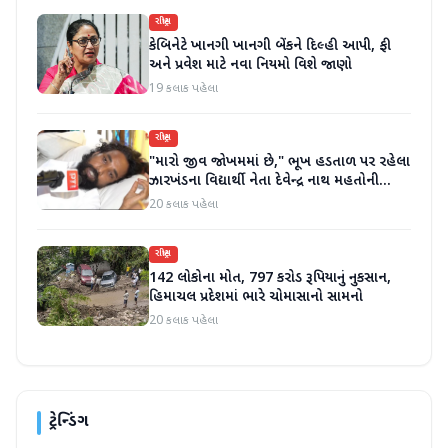
રાષ્ટ્રીય
કેબિનેટે ખાનગી ખાનગી બેંકને દિલ્હી આપી, ફી
અને પ્રવેશ માટે નવા નિયમો વિશે જાણો
19 કલાક પહેલા
રાષ્ટ્રીય
"મારો જીવ જોખમમાં છે," ભૂખ હડતાળ પર રહેલા
ઝારખંડના વિદ્યાર્થી નેતા દેવેન્દ્ર નાથ મહતોની
તબિયત ખરાબ
20 કલાક પહેલા
રાષ્ટ્રીય
142 લોકોના મોત, 797 કરોડ રૂપિયાનું નુકસાન,
હિમાચલ પ્રદેશમાં ભારે ચોમાસાનો સામનો
20 કલાક પહેલા
ટ્રેન્ડિંગ