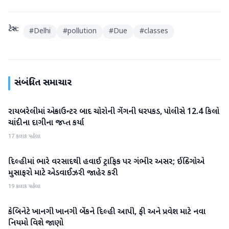
ટેગ્સ:
#
Delhi
#
pollution
#
Due
#
classes
સંબંધિત સમાચાર
રાયબરેલીમાં એન્કાઉન્ટર બાદ ચોરોની ગેંગની ધરપકડ, પોલીસે 12.4 કિલો
રાષ્ટ્રીય
ચાંદીના દાગીના જપ્ત કર્યા
17 કલાક પહેલા
દિલ્હીમાં ભારે વરસાદથી હવાઈ ટ્રાફિક પર ગંભીર અસર; ઈન્ડિગોએ
રાષ્ટ્રીય
મુસાફરો માટે એડવાઈઝરી જાહેર કરી
19 કલાક પહેલા
કેબિનેટે ખાનગી ખાનગી બેંકને દિલ્હી આપી, ફી અને પ્રવેશ માટે નવા
રાષ્ટ્રીય
નિયમો વિશે જાણો