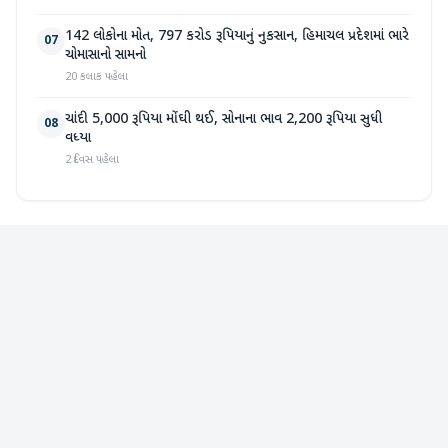
142 લોકોના મોત, 797 કરોડ રૂપિયાનું નુકસાન, હિમાચલ પ્રદેશમાં ભારે
07
ચોમાસાનો સામનો
20 કલાક પહેલા
ચાંદી 5,000 રૂપિયા મોંઘી થઈ, સોનાના ભાવ 2,200 રૂપિયા સુધી
08
વધ્યા
2 દિવસ પહેલા