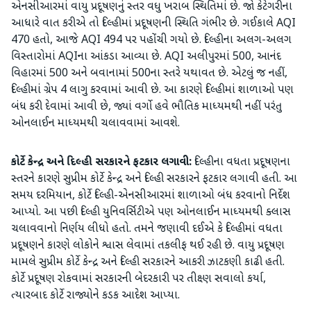
એનસીઆરમાં વાયુ પ્રદૂષણનું સ્તર વધુ ખરાબ સ્થિતિમાં છે. જો કેટેગરીના
આધારે વાત કરીએ તો દિલ્હીમાં પ્રદૂષણની સ્થિતિ ગંભીર છે. ગઈકાલે AQI
470 હતો, આજે AQI 494 પર પહોંચી ગયો છે. દિલ્હીના અલગ-અલગ
વિસ્તારોમાં AQIના આંકડા આવ્યા છે. AQI અલીપુરમાં 500, આનંદ
વિહારમાં 500 અને બવાનામાં 500ના સ્તરે યથાવત છે. એટલું જ નહીં,
દિલ્હીમાં ગ્રેપ 4 લાગુ કરવામાં આવી છે. આ કારણે દિલ્હીમાં શાળાઓ પણ
બંધ કરી દેવામાં આવી છે, જ્યાં વર્ગો હવે ભૌતિક માધ્યમથી નહીં પરંતુ
ઓનલાઈન માધ્યમથી ચલાવવામાં આવશે.
કોર્ટે કેન્દ્ર અને દિલ્હી સરકારને ફટકાર લગાવી:
દિલ્હીના વધતા પ્રદૂષણના
સ્તરને કારણે સુપ્રીમ કોર્ટે કેન્દ્ર અને દિલ્હી સરકારને ફટકાર લગાવી હતી. આ
સમય દરમિયાન, કોર્ટે દિલ્હી-એનસીઆરમાં શાળાઓ બંધ કરવાનો નિર્દેશ
આપ્યો. આ પછી દિલ્હી યુનિવર્સિટીએ પણ ઓનલાઈન માધ્યમથી ક્લાસ
ચલાવવાનો નિર્ણય લીધો હતો. તમને જણાવી દઈએ કે દિલ્હીમાં વધતા
પ્રદૂષણને કારણે લોકોને શ્વાસ લેવામાં તકલીફ થઈ રહી છે. વાયુ પ્રદૂષણ
મામલે સુપ્રીમ કોર્ટે કેન્દ્ર અને દિલ્હી સરકારને આકરી ઝાટકણી કાઢી હતી.
કોર્ટે પ્રદૂષણ રોકવામાં સરકારની બેદરકારી પર તીક્ષ્ણ સવાલો કર્યા,
ત્યારબાદ કોર્ટે રાજ્યોને કડક આદેશ આપ્યા.