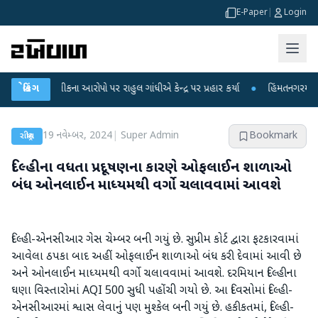
E-Paper
|
Login
્ષા લીકના આરોપો પર રાહુલ ગાંધીએ કેન્દ્ર પર પ્રહાર કર્યા
બ્રેકિંગ
●
હિંમતનગરમાં રહસ્યમય 
19 નવેમ્બર, 2024
|
Super Admin
Bookmark
રાષ્ટ્રીય
દિલ્હીના વધતા પ્રદૂષણના કારણે ઓફલાઈન શાળાઓ
બંધ ઓનલાઈન માધ્યમથી વર્ગો ચલાવવામાં આવશે
દિલ્હી-એનસીઆર ગેસ ચેમ્બર બની ગયું છે. સુપ્રીમ કોર્ટ દ્વારા ફટકારવામાં
આવેલા ઠપકા બાદ અહીં ઓફલાઈન શાળાઓ બંધ કરી દેવામાં આવી છે
અને ઓનલાઈન માધ્યમથી વર્ગો ચલાવવામાં આવશે. દરમિયાન દિલ્હીના
ઘણા વિસ્તારોમાં AQI 500 સુધી પહોંચી ગયો છે. આ દિવસોમાં દિલ્હી-
એનસીઆરમાં શ્વાસ લેવાનું પણ મુશ્કેલ બની ગયું છે. હકીકતમાં, દિલ્હી-