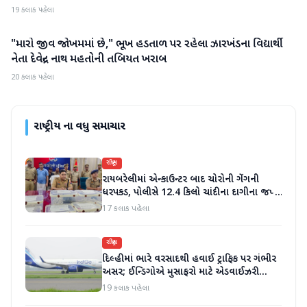
19 કલાક પહેલા
"મારો જીવ જોખમમાં છે," ભૂખ હડતાળ પર રહેલા ઝારખંડના વિદ્યાર્થી
રાષ્ટ્રીય
નેતા દેવેન્દ્ર નાથ મહતોની તબિયત ખરાબ
20 કલાક પહેલા
રાષ્ટ્રીય
ના વધુ સમાચાર
રાષ્ટ્રીય
રાયબરેલીમાં એન્કાઉન્ટર બાદ ચોરોની ગેંગની
ધરપકડ, પોલીસે 12.4 કિલો ચાંદીના દાગીના જપ્ત
કર્યા
17 કલાક પહેલા
રાષ્ટ્રીય
દિલ્હીમાં ભારે વરસાદથી હવાઈ ટ્રાફિક પર ગંભીર
અસર; ઈન્ડિગોએ મુસાફરો માટે એડવાઈઝરી
જાહેર કરી
19 કલાક પહેલા