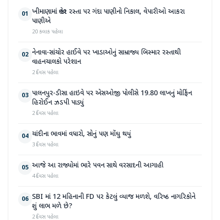
ખીમાણામાં જાહેર રસ્તા પર ગંદા પાણીનો નિકાલ, વેપારીઓ આકરા
01
પાણીએ
20 કલાક પહેલા
નેનાવા-સાંચોર હાઈવે પર ખાડાઓનું સામ્રાજ્ય બિસ્માર રસ્તાથી
02
વાહનચાલકો પરેશાન
2 દિવસ પહેલા
પાલનપુર-ડીસા હાઇવે પર એસઓજી પોલીસે 19.80 લાખનું મોર્ફિન
03
હિરોઈન ઝડપી પાડ્યું
2 દિવસ પહેલા
ચાંદીના ભાવમાં વધારો, સોનું પણ મોંઘુ થયું
04
3 દિવસ પહેલા
આજે આ રાજ્યોમાં ભારે પવન સાથે વરસાદની આગાહી
05
4 દિવસ પહેલા
SBI માં 12 મહિનાની FD પર કેટલું વ્યાજ મળશે, વરિષ્ઠ નાગરિકોને
06
શું લાભ મળે છે?
2 દિવસ પહેલા