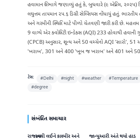
હવામાન વિભાગે જણાવ્યું હતું કે, બુધવારે (૯ એપ્રિલ, ૨૦૨૫
લઘુત્તમ તાપમાન ૨૫.૬ ડિગ્રી સેલ્સિયસ નોંધાયું હતું. ભા
અને ગરમીની સ્થિતિ માટે પીળો ચેતવણી જારી કરી છે. મહત્
9 વાગ્યે એર ક્વોલિટી ઇન્ડેક્સ (AQI) 233 હોવાથી હવાની ગુણવત
(CPCB) અનુસાર, શૂન્ય અને 50 વચ્ચેનો AQI 'સારો', 51
'ખરાબ', 301 અને 400 'ખૂબ જ ખરાબ' અને 401 અને 500 
ટેગ્સ:
#
Delhi
#
night
#
weather
#
Temperature
#
degree
સંબંધિત સમાચાર
રાજસ્થાનથી લઈને કાશ્મીર અને
જાન્યુઆરી અંતે થયો હાડ
હવામાન
હવામાન