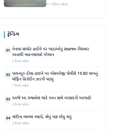
રેડ એલર્ટ, જાણો મહારાષ્ટ્ર
11 મહિના પહેલા
સહિત આ રાજ્યોની હવામાન
સ્થિતિ
ટ્રેન્ડિંગ
નેનાવા-સાંચોર હાઈવે પર ખાડાઓનું સામ્રાજ્ય બિસ્માર
01
રસ્તાથી વાહનચાલકો પરેશાન
1 દિવસ પહેલા
પાલનપુર-ડીસા હાઇવે પર એસઓજી પોલીસે 19.80 લાખનું
02
મોર્ફિન હિરોઈન ઝડપી પાડ્યું
1 દિવસ પહેલા
આજે આ રાજ્યોમાં ભારે પવન સાથે વરસાદની આગાહી
03
2 દિવસ પહેલા
ચાંદીના ભાવમાં વધારો, સોનું પણ મોંઘુ થયું
04
2 દિવસ પહેલા