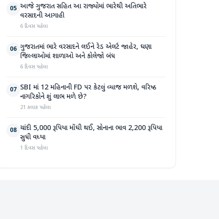
આજે ગુજરાત સહિત આ રાજ્યોમાં ભારેથી અતિભારે
05
વરસાદની આગાહી
6 દિવસ પહેલા
ગુજરાતમાં ભારે વરસાદને લઈને રેડ એલર્ટ જાહેર, ઘણા
06
જિલ્લાઓમાં શાળાઓ અને કોલેજો બંધ
6 દિવસ પહેલા
SBI માં 12 મહિનાની FD પર કેટલું વ્યાજ મળશે, વરિષ્ઠ
07
નાગરિકોને શું લાભ મળે છે?
21 કલાક પહેલા
ચાંદી 5,000 રૂપિયા મોંઘી થઈ, સોનાના ભાવ 2,200 રૂપિયા
08
સુધી વધ્યા
1 દિવસ પહેલા