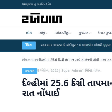
ઉત્તર ગુજરાતનું લોકપ્રિય દૈનિક
હોમ
રાષ્ટ્રીય
આંતરરાષ્ટ્રીય
ગુજરાત
ઉત્તર ગુજ
હિંમતનગરમાં રહસ્યમય વાયરસ કે ચાંદીપુરા? 6 બાળકોના મોતથી ફફડાટ
બ્રેકિંગ
●
હવામાન વિ
હોમ
/
હવામાન
/
દિલ્હીમાં 25.6 ડિગ્રી તાપમાન સાથે સીઝનની સૌથી ગરમ રાત
9 એપ્રિલ, 2025
|
Super Admin
1
મિનિટ વાંચન
હવામાન
દિલ્હીમાં 25.6 ડિગ્રી તા
રાત નોંધાઈ