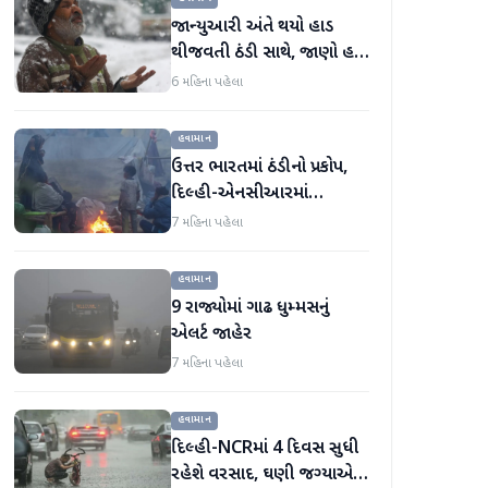
જાન્યુઆરી અંતે થયો હાડ
થીજવતી ઠંડી સાથે, જાણો હવે
કેવું રહેશે ફેબ્રુઆરીનું હવામાન
6 મહિના પહેલા
હવામાન
ઉત્તર ભારતમાં ઠંડીનો પ્રકોપ,
દિલ્હી-એનસીઆરમાં
વરસાદની શક્યતા, જાણો નવા
7 મહિના પહેલા
વર્ષ માટે હવામાનની આગાહી
હવામાન
9 રાજ્યોમાં ગાઢ ધુમ્મસનું
એલર્ટ જાહેર
7 મહિના પહેલા
હવામાન
દિલ્હી-NCRમાં 4 દિવસ સુધી
રહેશે વરસાદ, ઘણી જગ્યાએ