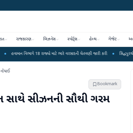
રાત
રાજકારણ
બિઝનેસ
સ્પોર્ટ્સ
હેલ્થ
ગેજેટ
અન
ભાગે 18 રાજ્યો માટે ભારે વરસાદની ચેતવણી જારી કરી
●
સિદ્ધપુરથી બોમ્બ બનાવવાન
 નોંધાઈ
Bookmark
પમાન સાથે સીઝનની સૌથી ગરમ