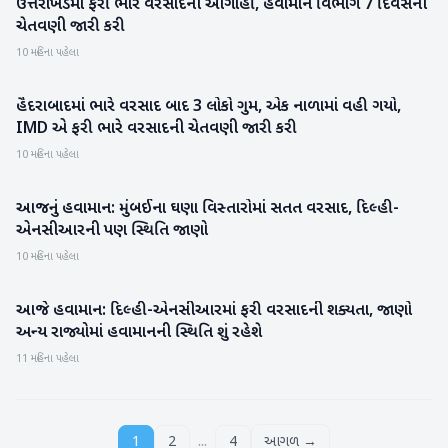
ઉત્તરાખંડમાં ફરી ભારે વરસાદની આગાહી, હવામાન વિભાગે 7 દિવસની
રાષ્ટ્રીય
ચેતવણી જારી કરી
10 મહિના પહેલા
હૈદરાબાદમાં ભારે વરસાદ બાદ 3 લોકો ગુમ, એક નાળામાં વહી ગયો,
રાષ્ટ્રીય
IMD એ ફરી ભારે વરસાદની ચેતવણી જારી કરી
10 મહિના પહેલા
આજનું હવામાન: મુંબઈના ઘણા વિસ્તારોમાં સતત વરસાદ, દિલ્હી-
રાષ્ટ્રીય
એનસીઆરની પણ સ્થિતિ જાણો
10 મહિના પહેલા
આજે હવામાન: દિલ્હી-એનસીઆરમાં ફરી વરસાદની શક્યતા, જાણો
રાષ્ટ્રીય
અન્ય રાજ્યોમાં હવામાનની સ્થિતિ શું રહેશે
11 મહિના પહેલા
...
1
2
4
આગળ →