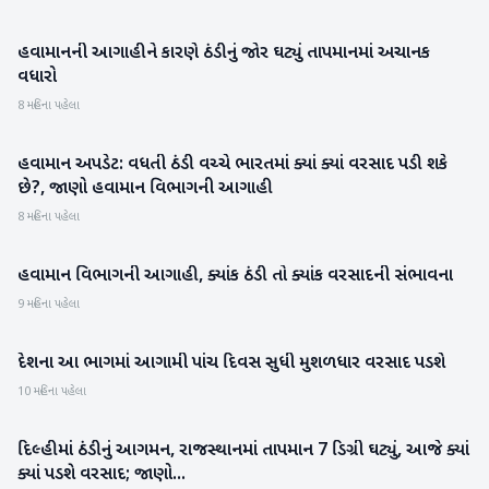
હવામાનની આગાહીને કારણે ઠંડીનું જોર ઘટ્યું તાપમાનમાં અચાનક
બનાસકાંઠા
વધારો
8 મહિના પહેલા
હવામાન અપડેટ: વધતી ઠંડી વચ્ચે ભારતમાં ક્યાં ક્યાં વરસાદ પડી શકે
રાષ્ટ્રીય
છે?, જાણો હવામાન વિભાગની આગાહી
8 મહિના પહેલા
હવામાન વિભાગની આગાહી, ક્યાંક ઠંડી તો ક્યાંક વરસાદની સંભાવના
રાષ્ટ્રીય
9 મહિના પહેલા
દેશના આ ભાગમાં આગામી પાંચ દિવસ સુધી મુશળધાર વરસાદ પડશે
રાષ્ટ્રીય
10 મહિના પહેલા
દિલ્હીમાં ઠંડીનું આગમન, રાજસ્થાનમાં તાપમાન 7 ડિગ્રી ઘટ્યું, આજે ક્યાં
રાષ્ટ્રીય
ક્યાં પડશે વરસાદ; જાણો...