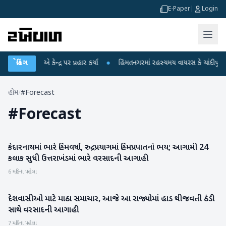
E-Paper
|
Login
 ગાંધીએ કેન્દ્ર પર પ્રહાર કર્યા
બ્રેકિંગ
●
હિંમતનગરમાં રહસ્યમય વાયરસ કે ચાંદીપુરા? 6 
હોમ
/
#Forecast
#
Forecast
કેદારનાથમાં ભારે હિમવર્ષા, રુદ્રપ્રયાગમાં હિમપ્રપાતનો ભય; આગામી 24
રાષ્ટ્રીય
કલાક સુધી ઉત્તરાખંડમાં ભારે વરસાદની આગાહી
6 મહિના પહેલા
દેશવાસીઓ માટે માઠા સમાચાર, આજે આ રાજ્યોમાં હાડ થીજવતી ઠંડી
રાષ્ટ્રીય
સાથે વરસાદની આગાહી
7 મહિના પહેલા