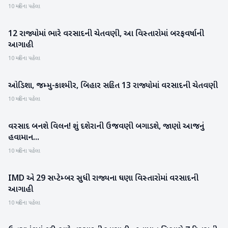
10 મહિના પહેલા
12 રાજ્યોમાં ભારે વરસાદની ચેતવણી, આ વિસ્તારોમાં બરફવર્ષાની
રાષ્ટ્રીય
આગાહી
10 મહિના પહેલા
ઓડિશા, જમ્મુ-કાશ્મીર, બિહાર સહિત 13 રાજ્યોમાં વરસાદની ચેતવણી
રાષ્ટ્રીય
10 મહિના પહેલા
વરસાદ બનશે વિલન! શું દશેરાની ઉજવણી બગાડશે, જાણો આજનું
રાષ્ટ્રીય
હવામાન...
10 મહિના પહેલા
IMD એ 29 સપ્ટેમ્બર સુધી રાજ્યના ઘણા વિસ્તારોમાં વરસાદની
ગુજરાત
આગાહી
10 મહિના પહેલા