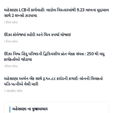
મહેસાણા LCBની કાર્યવાહી: લાડોલ વિસ્તારમાંથી 9.23 લાખના મુદ્દામાલ
મહેસાણા
સાથે 2 શખ્સો ઝડપાયા
1 દિવસ પહેલા
ઊંઝા કોલેજમાં મહેંદી અને ચિત્ર સ્પર્ધા યોજાઇ
મહેસાણા
1 દિવસ પહેલા
ઊંઝા વિશ્વ હિંદુ પરિષદની દ્વિદિવસીય પ્રાંત બેઠક સંપન્ન : 250 થી વધુ
મહેસાણા
કાર્યકર્તાઓ જોડાયા
3 દિવસ પહેલા
મહેસાણા અર્બન બેંક સાથે રૂ.૧૦.૮૮ કરોડની ઠગાઈ: લોનની મિલકતો
મહેસાણા
પતિ-પત્નીએ વેચી મારી
1 અઠવાડિયા પહેલા
મહેસાણા
ના વધુ સમાચાર