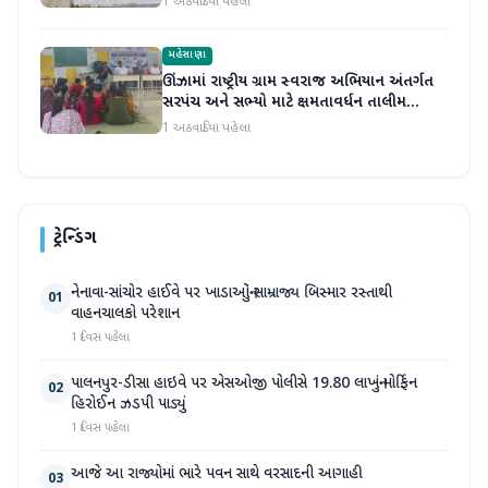
1 અઠવાડિયા પહેલા
મહેસાણા
ઊંઝામાં રાષ્ટ્રીય ગ્રામ સ્વરાજ અભિયાન અંતર્ગત
સરપંચ અને સભ્યો માટે ક્ષમતાવર્ધન તાલીમ
યોજાઈ
1 અઠવાડિયા પહેલા
ટ્રેન્ડિંગ
નેનાવા-સાંચોર હાઈવે પર ખાડાઓનું સામ્રાજ્ય બિસ્માર રસ્તાથી
01
વાહનચાલકો પરેશાન
1 દિવસ પહેલા
પાલનપુર-ડીસા હાઇવે પર એસઓજી પોલીસે 19.80 લાખનું મોર્ફિન
02
હિરોઈન ઝડપી પાડ્યું
1 દિવસ પહેલા
આજે આ રાજ્યોમાં ભારે પવન સાથે વરસાદની આગાહી
03