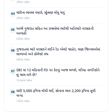
2 દિવસ પહેલા
ચાંદીના ભાવમાં વધારો, સોનું પણ મોંઘુ થયું
04
2 દિવસ પહેલા
આજે ગુજરાત સહિત આ રાજ્યોમાં ભારેથી અતિભારે વરસાદની
05
આગાહી
6 દિવસ પહેલા
ગુજરાતમાં ભારે વરસાદને લઈને રેડ એલર્ટ જાહેર, ઘણા જિલ્લાઓમાં
06
શાળાઓ અને કોલેજો બંધ
6 દિવસ પહેલા
SBI માં 12 મહિનાની FD પર કેટલું વ્યાજ મળશે, વરિષ્ઠ નાગરિકોને
07
શું લાભ મળે છે?
16 કલાક પહેલા
ચાંદી 5,000 રૂપિયા મોંઘી થઈ, સોનાના ભાવ 2,200 રૂપિયા સુધી
08
વધ્યા
1 દિવસ પહેલા