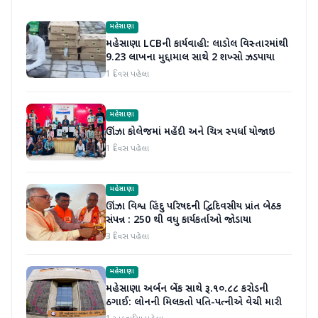
મહેસાણા
મહેસાણા LCBની કાર્યવાહી: લાડોલ વિસ્તારમાંથી
9.23 લાખના મુદ્દામાલ સાથે 2 શખ્સો ઝડપાયા
1 દિવસ પહેલા
મહેસાણા
ઊંઝા કોલેજમાં મહેંદી અને ચિત્ર સ્પર્ધા યોજાઇ
1 દિવસ પહેલા
મહેસાણા
ઊંઝા વિશ્વ હિંદુ પરિષદની દ્વિદિવસીય પ્રાંત બેઠક
સંપન્ન : 250 થી વધુ કાર્યકર્તાઓ જોડાયા
3 દિવસ પહેલા
મહેસાણા
મહેસાણા અર્બન બેંક સાથે રૂ.૧૦.૮૮ કરોડની
ઠગાઈ: લોનની મિલકતો પતિ-પત્નીએ વેચી મારી