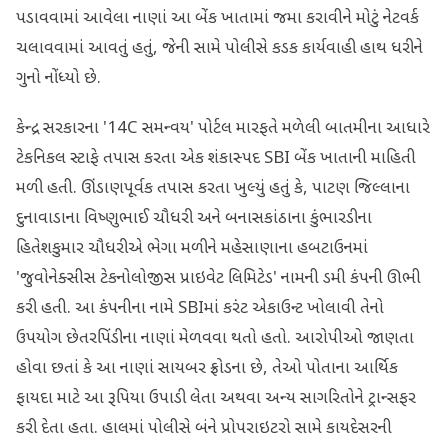
પડાવવામાં આવેલા નાણાં આ બેંક ખાતામાં જમા કરાવીને મોટું નેટવર્ક
ચલાવવામાં આવતું હતું, જેની સામે પોલીસે કડક કાર્યવાહી હાથ ધરીને
ગુનો નોંધ્યો છે.
કેન્દ્ર સરકારના '14C સમન્વય' પોર્ટલ મારફતે મળેલી બાતમીના આધારે
ટેકનિકલ સ્ટાફે તપાસ કરતા એક શંકાસ્પદ SBI બેંક ખાતાની માહિતી
મળી હતી. ઊંડાણપૂર્વક તપાસ કરતા ખુલ્યું હતું કે, પાટણ જિલ્લાના
દુનાવાડાના વિષ્ણુભાઈ ચૌધરી અને બનાસકાંઠાના કુંભારડીના
હિતેશકુમાર ચૌધરીએ ભેગા મળીને મહેસાણાના હબટાઉનમાં
'જુવોનેક્સીસ ટેકનોલોજીસ પ્રાઇવેટ લિમિટેડ' નામની ડમી કંપની ઊભી
કરી હતી. આ કંપનીના નામે SBIમાં કરંટ એકાઉન્ટ ખોલાવી તેનો
ઉપયોગ છેતરપિંડીના નાણાં મેળવવા થતો હતો. આરોપીઓ જાણતા
હોવા છતાં કે આ નાણાં સાયબર ફ્રોડના છે, તેઓ પોતાના આર્થિક
ફાયદા માટે આ રૂપિયા ઉપાડી લેતા અથવા અન્ય સાગરિતોને ટ્રાન્સફર
કરી દેતા હતા. હાલમાં પોલીસે બંને પ્રોપરાઇટરો સામે કાયદેસરની