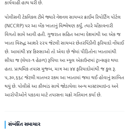
કાર્યવાહી હાથ ધરી છે.
પોલીસની ટેકનિકલ ટીમે જ્યારે નેશનલ સાયબર ક્રાઈમ રિપોર્ટિંગ પોર્ટલ
(NCCRP) પર આ બેંક ખાતાનું વિશ્લેષણ કર્યું, ત્યારે ચોંકાવનારી
વિગતો સામે આવી હતી. ગુજરાત સહિત આખા દેશમાંથી આ એક જ
ખાતા વિરુદ્ધ આશરે ૨૨૫ જેટલી સાયબર છેતરપિંડીની ફરિયાદો નોંધાઈ
છે. આમાંથી ૪૪ કિસ્સાઓ તો એવા છે જેમાં પીડિતોના ખાતામાંથી
સીધા જ (લેયર-૧ હેઠળ) રૂપિયા આ મ્યુલ એકાઉન્ટમાં ટ્રાન્સફર થયા
હતા. પ્રાથમિક તપાસ મુજબ, માત્ર આ ૪૪ ફરિયાદોમાંથી જ કુલ રૂ.
૫,૩૦,૬૬૮ જેટલી માતબર રકમ આ ખાતામાં જમા થઈ હોવાનું સાબિત
થયું છે. પોલીસે આ કૌભાંડ સાથે જોડાયેલા અન્ય માસ્ટરમાઇન્ડ અને
આરોપીઓને પકડવા માટે તપાસના ચક્રો ગતિમાન કર્યા છે.
સંબંધિત સમાચાર