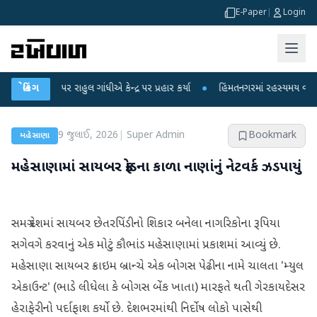
E-Paper
|
Login
ોપો પર રાહુલ ગાંધીએ કેન્દ્ર પર પ્રહાર કર્યા
બ્રેકિંગ
●
હિંમતનગરમાં રહસ્યમય વાયરસ કે ચા
9 જુલાઈ, 2026
|
Super Admin
Bookmark
મહેસાણા
મહેસાણામાં સાયબર ફ્રોડના કાળા નાણાંનું નેટવર્ક ઝડપાયું
સમગ્ર દેશમાં સાયબર છેતરપિંડીનો શિકાર બનેલા નાગરિકોના રૂપિયા
સગેવગે કરવાનું એક મોટું કૌભાંડ મહેસાણામાં પ્રકાશમાં આવ્યું છે.
મહેસાણા સાયબર ક્રાઇમ બ્રાન્ચે એક બોગસ પેઢીના નામે ચાલતા 'મ્યુલ
એકાઉન્ટ' (ભાડે લીધેલા કે બોગસ બેંક ખાતા) મારફતે થતી ગેરકાયદેસર
હેરાફેરીનો પર્દાફાશ કર્યો છે. દેશભરમાંથી નિર્દોષ લોકો પાસેથી