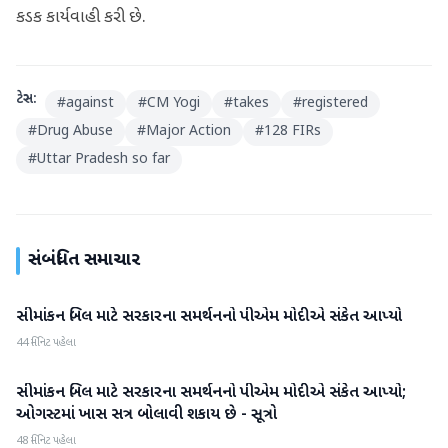
કડક કાર્યવાહી કરી છે.
ટેગ્સ:
#
against
#
CM Yogi
#
takes
#
registered
#
Drug Abuse
#
Major Action
#
128 FIRs
#
Uttar Pradesh so far
સંબંધિત સમાચાર
સીમાંકન બિલ માટે સરકારના સમર્થનનો પીએમ મોદીએ સંકેત આપ્યો
રાષ્ટ્રીય
44 મિનિટ પહેલા
સીમાંકન બિલ માટે સરકારના સમર્થનનો પીએમ મોદીએ સંકેત આપ્યો;
રાષ્ટ્રીય
ઓગસ્ટમાં ખાસ સત્ર બોલાવી શકાય છે - સૂત્રો
48 મિનિટ પહેલા