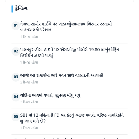
ટ્રેન્ડિંગ
નેનાવા-સાંચોર હાઈવે પર ખાડાઓનું સામ્રાજ્ય બિસ્માર રસ્તાથી
01
વાહનચાલકો પરેશાન
1 દિવસ પહેલા
પાલનપુર-ડીસા હાઇવે પર એસઓજી પોલીસે 19.80 લાખનું મોર્ફિન
02
હિરોઈન ઝડપી પાડ્યું
1 દિવસ પહેલા
આજે આ રાજ્યોમાં ભારે પવન સાથે વરસાદની આગાહી
03
3 દિવસ પહેલા
ચાંદીના ભાવમાં વધારો, સોનું પણ મોંઘુ થયું
04
3 દિવસ પહેલા
SBI માં 12 મહિનાની FD પર કેટલું વ્યાજ મળશે, વરિષ્ઠ નાગરિકોને
05
શું લાભ મળે છે?
1 દિવસ પહેલા