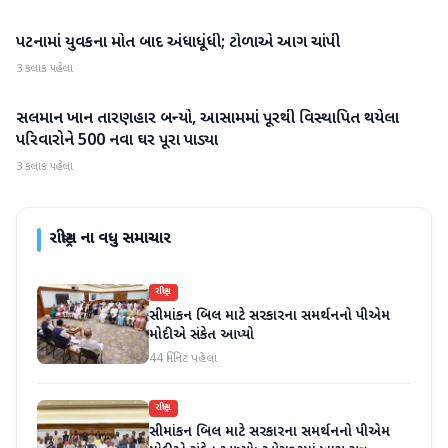
પટનામાં યુવકના મોત બાદ અંધાધૂંધી; ટોળાએ આગ ચાંપી
રાષ્ટ્રીય
3 કલાક પહેલા
સલમાન ખાન તારણહાર બન્યો, આસામમાં પૂરથી વિસ્થાપિત થયેલા
રાષ્ટ્રીય
પરિવારોને 500 નવા ઘર પૂરા પાડ્યા
3 કલાક પહેલા
રાષ્ટ્રીય
ના વધુ સમાચાર
રાષ્ટ્રીય
સીમાંકન બિલ માટે સરકારના સમર્થનનો પીએમ
મોદીએ સંકેત આપ્યો
44 મિનિટ પહેલા
રાષ્ટ્રીય
સીમાંકન બિલ માટે સરકારના સમર્થનનો પીએમ