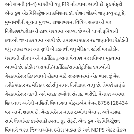
અને લખનૌ (4-4) માં સૌથી વધુ FIR નોંધવામાં આવી છે. ફૂડ સેફ્ટી
એન્ડ ડ્રગ એડમિનિસ્ટ્રેશનના કમિશનર ડૉ. રોશન જેકબે જણાવ્યું હતું કે,
મુખ્યમંત્રીની સૂચના મુજબ, રાજ્યભરમાં વિવિધ સંસ્થાઓ પર
નિરીક્ષણ/દરોડાઓ હાથ ધરવામાં આવ્યા છે અને લાખો રૂપિયાની
દવાઓ જપ્ત કરવામાં આવી છે. તપાસમાં શંકાસ્પદ જણાયેલા રેકોર્ડની
વધુ તપાસ થાય ત્યાં સુધી બે ડઝનથી વધુ મેડિકલ સ્ટોર્સ પર કોડીન
ધરાવતી સીરપ અને નાર્કોટિક ડ્રગ્સના વેચાણ પર પ્રતિબંધ મૂકવામાં
આવ્યો છે. કોડીન ધરાવતી/નાર્કોટિક/સાયકોટ્રોપિક દવાઓની
ગેરકાયદેસર હિલચાલને રોકવા માટે રાજ્યભરમાં એક ખાસ ઝુંબેશ
તરીકે શંકાસ્પદ મેડિકલ સ્ટોર્સનું સઘન નિરીક્ષણ ચાલુ છે. તેમણે કહ્યું કે
ગેરકાયદેસર નકલી અને માદક દ્રવ્યોના સંગ્રહ, ખરીદી, વેચાણ અથવા
હિલચાલ અંગેની માહિતી વિભાગના વોટ્સએપ નંબર 8756128434
પર આપી શકાય છે. ગેરકાયદેસર માદક દ્રવ્યોના વેચાણ અને સંગ્રહ
સામે નિર્ણાયક કાર્યવાહી કરતા, ફૂડ સેફ્ટી એન્ડ ડ્રગ એડમિનિસ્ટ્રેશન
વિભાગે ઘણા જિલ્લાઓમાં દરોડા પાડ્યા છે અને NDPS એક્ટ હેઠળ