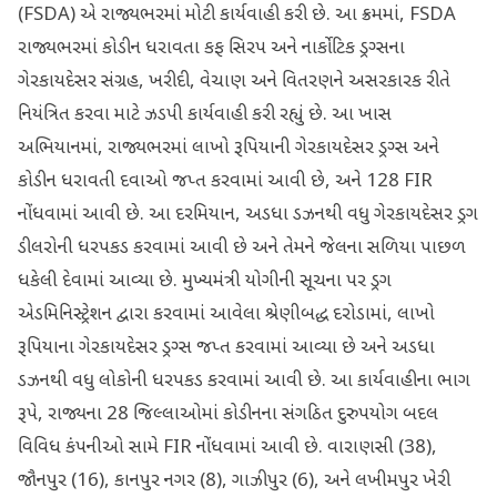
(FSDA) એ રાજ્યભરમાં મોટી કાર્યવાહી કરી છે. આ ક્રમમાં, FSDA
રાજ્યભરમાં કોડીન ધરાવતા કફ સિરપ અને નાર્કોટિક ડ્રગ્સના
ગેરકાયદેસર સંગ્રહ, ખરીદી, વેચાણ અને વિતરણને અસરકારક રીતે
નિયંત્રિત કરવા માટે ઝડપી કાર્યવાહી કરી રહ્યું છે. આ ખાસ
અભિયાનમાં, રાજ્યભરમાં લાખો રૂપિયાની ગેરકાયદેસર ડ્રગ્સ અને
કોડીન ધરાવતી દવાઓ જપ્ત કરવામાં આવી છે, અને 128 FIR
નોંધવામાં આવી છે. આ દરમિયાન, અડધા ડઝનથી વધુ ગેરકાયદેસર ડ્રગ
ડીલરોની ધરપકડ કરવામાં આવી છે અને તેમને જેલના સળિયા પાછળ
ધકેલી દેવામાં આવ્યા છે. મુખ્યમંત્રી યોગીની સૂચના પર ડ્રગ
એડમિનિસ્ટ્રેશન દ્વારા કરવામાં આવેલા શ્રેણીબદ્ધ દરોડામાં, લાખો
રૂપિયાના ગેરકાયદેસર ડ્રગ્સ જપ્ત કરવામાં આવ્યા છે અને અડધા
ડઝનથી વધુ લોકોની ધરપકડ કરવામાં આવી છે. આ કાર્યવાહીના ભાગ
રૂપે, રાજ્યના 28 જિલ્લાઓમાં કોડીનના સંગઠિત દુરુપયોગ બદલ
વિવિધ કંપનીઓ સામે FIR નોંધવામાં આવી છે. વારાણસી (38),
જૌનપુર (16), કાનપુર નગર (8), ગાઝીપુર (6), અને લખીમપુર ખેરી