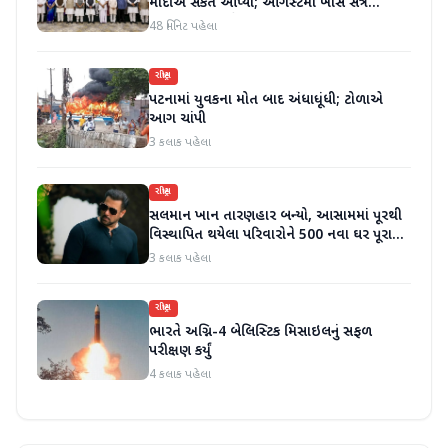
મોદીએ સંકેત આપ્યો; ઓગસ્ટમાં ખાસ સત્ર
બોલાવી શકાય છે - સૂત્રો
48 મિનિટ પહેલા
રાષ્ટ્રીય
પટનામાં યુવકના મોત બાદ અંધાધૂંધી; ટોળાએ
આગ ચાંપી
3 કલાક પહેલા
રાષ્ટ્રીય
સલમાન ખાન તારણહાર બન્યો, આસામમાં પૂરથી
વિસ્થાપિત થયેલા પરિવારોને 500 નવા ઘર પૂરા
પાડ્યા
3 કલાક પહેલા
રાષ્ટ્રીય
ભારતે અગ્નિ-4 બેલિસ્ટિક મિસાઇલનું સફળ
પરીક્ષણ કર્યું
4 કલાક પહેલા