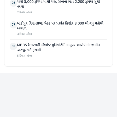
ચાંદી 5,000 રૂપિયા મોંઘી થઈ, સોનાના ભાવ 2,200 રૂપિયા સુધી
06
વધ્યા
2 દિવસ પહેલા
બાંકીપુર વિધાનસભા બેઠક પર પ્રશાંત કિશોર 8,000 થી વધુ મતોથી
07
આગળ
4 દિવસ પહેલા
MBBS ઉત્તરવહી કૌભાંડ: યુનિવર્સિટીના મુખ્ય આરોપીની જામીન
08
અરજી કોર્ટે ફગાવી
5 દિવસ પહેલા