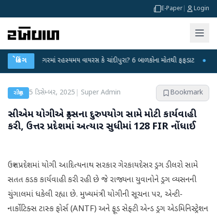
E-Paper
|
Login
હિંમતનગરમાં રહસ્યમય વાયરસ કે ચાંદીપુરા? 6 બાળકોના મોતથી ફફડાટ
બ્રેકિંગ
●
હવામાન વિભ
5 ડિસેમ્બર, 2025
|
Super Admin
Bookmark
રાષ્ટ્રીય
સીએમ યોગીએ ડ્રગ્સના દુરુપયોગ સામે મોટી કાર્યવાહી
કરી, ઉત્તર પ્રદેશમાં અત્યાર સુધીમાં 128 FIR નોંધાઈ
ઉત્તર પ્રદેશમાં યોગી આદિત્યનાથ સરકાર ગેરકાયદેસર ડ્રગ ડીલરો સામે
સતત કડક કાર્યવાહી કરી રહી છે જે રાજ્યના યુવાનોને ડ્રગ વ્યસનની
ચુંગાલમાં ધકેલી રહ્યા છે. મુખ્યમંત્રી યોગીની સૂચના પર, એન્ટી-
નાર્કોટિક્સ ટાસ્ક ફોર્સ (ANTF) અને ફૂડ સેફ્ટી એન્ડ ડ્રગ એડમિનિસ્ટ્રેશન