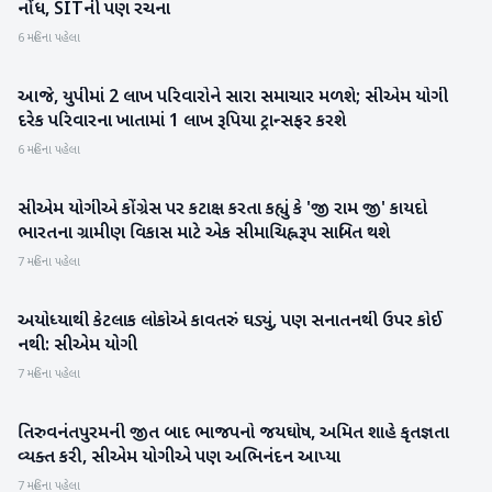
નોંધ, SITની પણ રચના
6 મહિના પહેલા
આજે, યુપીમાં 2 લાખ પરિવારોને સારા સમાચાર મળશે; સીએમ યોગી
રાષ્ટ્રીય
દરેક પરિવારના ખાતામાં 1 લાખ રૂપિયા ટ્રાન્સફર કરશે
6 મહિના પહેલા
સીએમ યોગીએ કોંગ્રેસ પર કટાક્ષ કરતા કહ્યું કે 'જી રામ જી' કાયદો
રાષ્ટ્રીય
ભારતના ગ્રામીણ વિકાસ માટે એક સીમાચિહ્નરૂપ સાબિત થશે
7 મહિના પહેલા
અયોધ્યાથી કેટલાક લોકોએ કાવતરું ઘડ્યું, પણ સનાતનથી ઉપર કોઈ
રાષ્ટ્રીય
નથી: સીએમ યોગી
7 મહિના પહેલા
તિરુવનંતપુરમની જીત બાદ ભાજપનો જયઘોષ, અમિત શાહે કૃતજ્ઞતા
રાષ્ટ્રીય
વ્યક્ત કરી, સીએમ યોગીએ પણ અભિનંદન આપ્યા
7 મહિના પહેલા