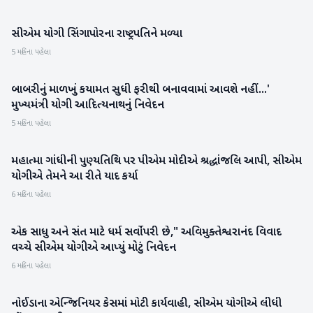
સીએમ યોગી સિંગાપોરના રાષ્ટ્રપતિને મળ્યા
રાષ્ટ્રીય
5 મહિના પહેલા
બાબરીનું માળખું કયામત સુધી ફરીથી બનાવવામાં આવશે નહીં...'
રાષ્ટ્રીય
મુખ્યમંત્રી યોગી આદિત્યનાથનું નિવેદન
5 મહિના પહેલા
મહાત્મા ગાંધીની પુણ્યતિથિ પર પીએમ મોદીએ શ્રદ્ધાંજલિ આપી, સીએમ
રાષ્ટ્રીય
યોગીએ તેમને આ રીતે યાદ કર્યા
6 મહિના પહેલા
એક સાધુ અને સંત માટે ધર્મ સર્વોપરી છે," અવિમુક્તેશ્વરાનંદ વિવાદ
રાષ્ટ્રીય
વચ્ચે સીએમ યોગીએ આપ્યું મોટું નિવેદન
6 મહિના પહેલા
નોઈડાના એન્જિનિયર કેસમાં મોટી કાર્યવાહી, સીએમ યોગીએ લીધી
રાષ્ટ્રીય