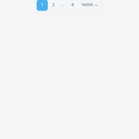
...
1
2
4
આગળ →