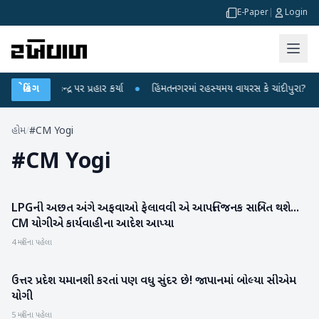
E-Paper
|
Login
ંધીએ કેન્દ્ર પર પ્રહાર કર્યા
બ્રેકિંગ
●
હિંમતનગરમાં રહસ્યમય વાયરસ કે ચાંદીપુરા? 6 બાળ
હોમ
/
#CM Yogi
#
CM Yogi
LPGની અછત અંગે અફવાઓ ફેલાવવી એ આપત્તિજનક સાબિત થશે...
રાષ્ટ્રીય
CM યોગીએ કાર્યવાહીના આદેશ આપ્યા
4 મહિના પહેલા
ઉત્તર પ્રદેશ યમાનશી કરતાં પણ વધુ સુંદર છે! જાપાનમાં બોલ્યા સીએમ
રાષ્ટ્રીય
યોગી
5 મહિના પહેલા