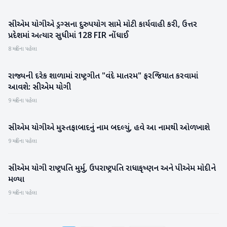
સીએમ યોગીએ ડ્રગ્સના દુરુપયોગ સામે મોટી કાર્યવાહી કરી, ઉત્તર
રાષ્ટ્રીય
પ્રદેશમાં અત્યાર સુધીમાં 128 FIR નોંધાઈ
8 મહિના પહેલા
રાજ્યની દરેક શાળામાં રાષ્ટ્રગીત "વંદે માતરમ" ફરજિયાત કરવામાં
રાષ્ટ્રીય
આવશે: સીએમ યોગી
9 મહિના પહેલા
સીએમ યોગીએ મુસ્તફાબાદનું નામ બદલ્યું, હવે આ નામથી ઓળખાશે
રાષ્ટ્રીય
9 મહિના પહેલા
સીએમ યોગી રાષ્ટ્રપતિ મુર્મુ, ઉપરાષ્ટ્રપતિ રાધાકૃષ્ણન અને પીએમ મોદીને
રાષ્ટ્રીય
મળ્યા
9 મહિના પહેલા