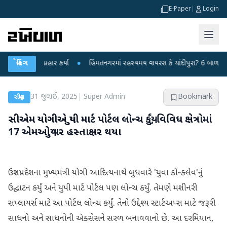
E-Paper
|
Login
ર પર પ્રહાર કર્યા
બ્રેકિંગ
●
હિંમતનગરમાં રહસ્યમય વાયરસ કે ચાંદીપુરા? 6 બાળકોના મોતથી 
31 જુલાઈ, 2025
|
Super Admin
Bookmark
રાષ્ટ્રીય
સીએમ યોગીએ યુપી માર્ટ પોર્ટલ લોન્ચ કર્યું, વિવિધ ક્ષેત્રોમાં
17 એમઓયુ પર હસ્તાક્ષર થયા
ઉત્તર પ્રદેશના મુખ્યમંત્રી યોગી આદિત્યનાથે બુધવારે 'યુવા કોન્ક્લેવ'નું
ઉદ્ઘાટન કર્યું અને યુપી માર્ટ પોર્ટલ પણ લોન્ચ કર્યું. તેમણે મશીનરી
સપ્લાયર્સ માટે આ પોર્ટલ લોન્ચ કર્યું. તેનો ઉદ્દેશ્ય સ્ટાર્ટઅપ્સ માટે જરૂરી
સાધનો અને સાધનોની ઍક્સેસને સરળ બનાવવાનો છે. આ દરમિયાન,