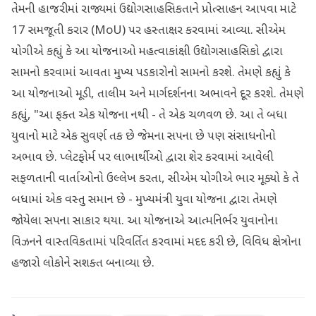
તેમની હાજરીમાં રાજ્યમાં ઉદ્યોગસાહસિકતાને પ્રોત્સાહન આપવા માટે
17 સમજૂતી કરાર (MoU) પર હસ્તાક્ષર કરવામાં આવ્યા. સીએમ
યોગીએ કહ્યું કે આ યોજનાઓ મહત્વાકાંક્ષી ઉદ્યોગસાહસિકો દ્વારા
સામનો કરવામાં આવતા મુખ્ય પડકારોનો સામનો કરશે. તેમણે કહ્યું કે
આ યોજનાઓ મૂડી, તાલીમ અને માર્ગદર્શનના અભાવને દૂર કરશે. તેમણે
કહ્યું, "આ ફક્ત એક યોજના નથી - તે એક ચળવળ છે. આ તે બધા
યુવાનો માટે એક સુવર્ણ તક છે જેમના સપના છે પણ સંસાધનોનો
અભાવ છે. પ્લેટફોર્મ પર લાભાર્થીઓ દ્વારા શેર કરવામાં આવેલી
સફળતાની વાર્તાઓનો ઉલ્લેખ કરતા, સીએમ યોગીએ ભાર મૂક્યો કે તે
બધામાં એક વસ્તુ સમાન છે - મુખ્યમંત્રી યુવા યોજના દ્વારા તેમણે
જોયેલા સપના સાકાર થયા. આ યોજનાએ આત્મનિર્ભર યુવાનોના
વિઝનને વાસ્તવિકતામાં પરિવર્તિત કરવામાં મદદ કરી છે, વિવિધ ક્ષેત્રોના
હજારો લોકોને સશક્ત બનાવ્યા છે.