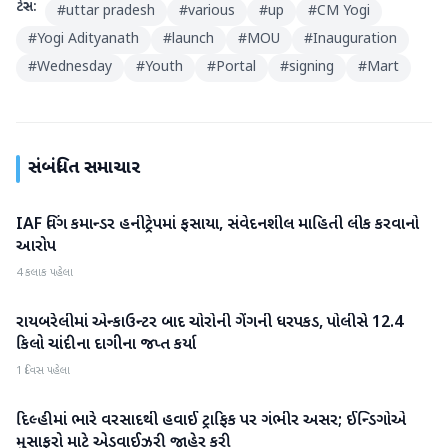
ટેગ્સ:
#
uttar pradesh
#
various
#
up
#
CM Yogi
#
Yogi Adityanath
#
launch
#
MOU
#
Inauguration
#
Wednesday
#
Youth
#
Portal
#
signing
#
Mart
સંબંધિત સમાચાર
IAF વિંગ કમાન્ડર હનીટ્રેપમાં ફસાયા, સંવેદનશીલ માહિતી લીક કરવાનો
રાષ્ટ્રીય
આરોપ
4 કલાક પહેલા
રાયબરેલીમાં એન્કાઉન્ટર બાદ ચોરોની ગેંગની ધરપકડ, પોલીસે 12.4
રાષ્ટ્રીય
કિલો ચાંદીના દાગીના જપ્ત કર્યા
1 દિવસ પહેલા
દિલ્હીમાં ભારે વરસાદથી હવાઈ ટ્રાફિક પર ગંભીર અસર; ઈન્ડિગોએ
રાષ્ટ્રીય
મુસાફરો માટે એડવાઈઝરી જાહેર કરી