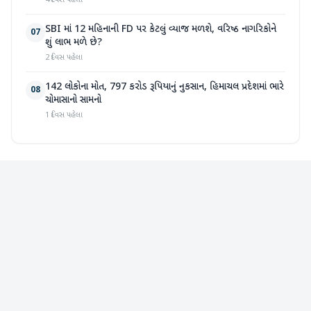
4 દિવસ પહેલા
SBI માં 12 મહિનાની FD પર કેટલું વ્યાજ મળશે, વરિષ્ઠ નાગરિકોને
07
શું લાભ મળે છે?
2 દિવસ પહેલા
142 લોકોના મોત, 797 કરોડ રૂપિયાનું નુકસાન, હિમાચલ પ્રદેશમાં ભારે
08
ચોમાસાનો સામનો
1 દિવસ પહેલા