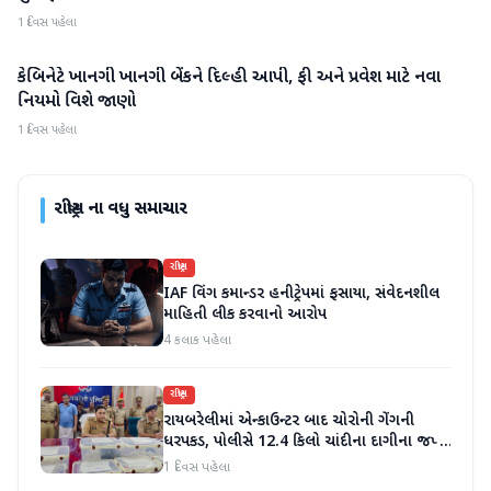
1 દિવસ પહેલા
કેબિનેટે ખાનગી ખાનગી બેંકને દિલ્હી આપી, ફી અને પ્રવેશ માટે નવા
રાષ્ટ્રીય
નિયમો વિશે જાણો
1 દિવસ પહેલા
રાષ્ટ્રીય
ના વધુ સમાચાર
રાષ્ટ્રીય
IAF વિંગ કમાન્ડર હનીટ્રેપમાં ફસાયા, સંવેદનશીલ
માહિતી લીક કરવાનો આરોપ
4 કલાક પહેલા
રાષ્ટ્રીય
રાયબરેલીમાં એન્કાઉન્ટર બાદ ચોરોની ગેંગની
ધરપકડ, પોલીસે 12.4 કિલો ચાંદીના દાગીના જપ્ત
કર્યા
1 દિવસ પહેલા