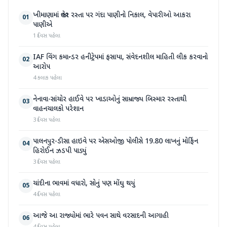
ખીમાણામાં જાહેર રસ્તા પર ગંદા પાણીનો નિકાલ, વેપારીઓ આકરા
01
પાણીએ
1 દિવસ પહેલા
IAF વિંગ કમાન્ડર હનીટ્રેપમાં ફસાયા, સંવેદનશીલ માહિતી લીક કરવાનો
02
આરોપ
4 કલાક પહેલા
નેનાવા-સાંચોર હાઈવે પર ખાડાઓનું સામ્રાજ્ય બિસ્માર રસ્તાથી
03
વાહનચાલકો પરેશાન
3 દિવસ પહેલા
પાલનપુર-ડીસા હાઇવે પર એસઓજી પોલીસે 19.80 લાખનું મોર્ફિન
04
હિરોઈન ઝડપી પાડ્યું
3 દિવસ પહેલા
ચાંદીના ભાવમાં વધારો, સોનું પણ મોંઘુ થયું
05
4 દિવસ પહેલા
આજે આ રાજ્યોમાં ભારે પવન સાથે વરસાદની આગાહી
06