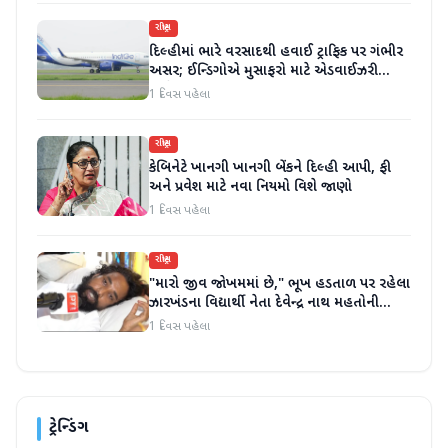
રાષ્ટ્રીય
દિલ્હીમાં ભારે વરસાદથી હવાઈ ટ્રાફિક પર ગંભીર
અસર; ઈન્ડિગોએ મુસાફરો માટે એડવાઈઝરી
જાહેર કરી
1 દિવસ પહેલા
રાષ્ટ્રીય
કેબિનેટે ખાનગી ખાનગી બેંકને દિલ્હી આપી, ફી
અને પ્રવેશ માટે નવા નિયમો વિશે જાણો
1 દિવસ પહેલા
રાષ્ટ્રીય
"મારો જીવ જોખમમાં છે," ભૂખ હડતાળ પર રહેલા
ઝારખંડના વિદ્યાર્થી નેતા દેવેન્દ્ર નાથ મહતોની
તબિયત ખરાબ
1 દિવસ પહેલા
ટ્રેન્ડિંગ