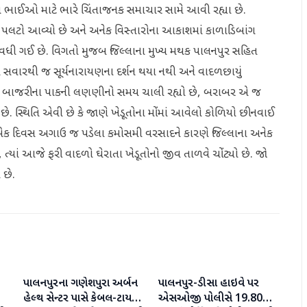
 ભાઈઓ માટે ભારે ચિંતાજનક સમાચાર સામે આવી રહ્યા છે.
પલટો આવ્યો છે અને અનેક વિસ્તારોના આકાશમાં કાળાડિબાંગ
 વધી ગઈ છે. વિગતો મુજબ જિલ્લાના મુખ્ય મથક પાલનપુર સહિત
લી સવારથી જ સૂર્યનારાયણના દર્શન થયા નથી અને વાદળછાયું
 અને બાજરીના પાકની લણણીનો સમય ચાલી રહ્યો છે, બરાબર એ જ
 છે. સ્થિતિ એવી છે કે જાણે ખેડૂતોના મોંમાં આવેલો કોળિયો છીનવાઈ
જુ એક દિવસ અગાઉ જ પડેલા કમોસમી વરસાદને કારણે જિલ્લાના અનેક
્યાં આજે ફરી વાદળો ઘેરાતા ખેડૂતોનો જીવ તાળવે ચોંટ્યો છે. જો
 છે.
પાલનપુરના ગણેશપુરા અર્બન
પાલનપુર-ડીસા હાઇવે પર
બનાસકાંઠા
બનાસકાંઠા
હેલ્થ સેન્ટર પાસે કેબલ-ટાયર
એસઓજી પોલીસે 19.80