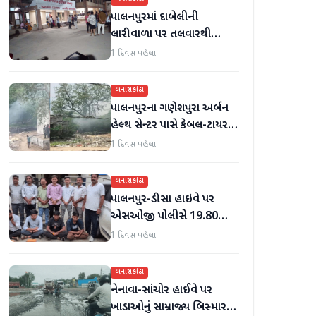
પાલનપુરમાં દાબેલીની
લારીવાળા પર તલવારથી
હુમલો: બે ઈજાગ્રસ્ત, આરોપી
1 દિવસ પહેલા
સામે કડક કાર્યવાહીની માંગ
બનાસકાંઠા
પાલનપુરના ગણેશપુરા અર્બન
હેલ્થ સેન્ટર પાસે કેબલ-ટાયર
સળગાવાતા ફેલાયેલા ધુમાડાથી
1 દિવસ પહેલા
લોકો પરેશાન
બનાસકાંઠા
પાલનપુર-ડીસા હાઇવે પર
એસઓજી પોલીસે 19.80
લાખનું મોર્ફિન હિરોઈન ઝડપી
1 દિવસ પહેલા
પાડ્યું
બનાસકાંઠા
નેનાવા-સાંચોર હાઈવે પર
ખાડાઓનું સામ્રાજ્ય બિસ્માર