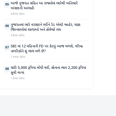
આજે ગુજરાત સહિત આ રાજ્યોમાં ભારેથી અતિભારે
05
વરસાદની આગાહી
6 દિવસ પહેલા
ગુજરાતમાં ભારે વરસાદને લઈને રેડ એલર્ટ જાહેર, ઘણા
06
જિલ્લાઓમાં શાળાઓ અને કોલેજો બંધ
6 દિવસ પહેલા
SBI માં 12 મહિનાની FD પર કેટલું વ્યાજ મળશે, વરિષ્ઠ
07
નાગરિકોને શું લાભ મળે છે?
7 કલાક પહેલા
ચાંદી 5,000 રૂપિયા મોંઘી થઈ, સોનાના ભાવ 2,200 રૂપિયા
08
સુધી વધ્યા
1 દિવસ પહેલા