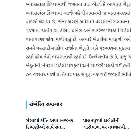
બનાસકાંઠા જિલ્લામાંથી જગતના તાત એટલે કે આપણા ખેડૂત
બનાસકાંઠા જિલ્લામાં આજે વહેલી સવારથી જ વાતાવરણમાં 
વાદળો ઘેરાયા છે, જેના કારણે કમોસમી વરસાદની સંભાવના
વડગામ, દાંતીવાડા, ડીસા, ધાનેરા અને કાંકરેજ પંથકમાં વહે
વાતાવરણ જોવા મળી રહ્યું છે. અત્યારે ખેતરોમાં મગફળી
સમયે વરસાદી માહોલ સર્જાતા ખેડૂતો ભારે મૂંઝવણમાં મુકાયા
રહ્યો હોય તેવો ભય સતાવી રહ્યો છે. ઉલ્લેખનીય છે કે, હ
ખેડૂતોની ખેતરમાં પડેલી મગફળી અને બાજરી પલડી ગઈ હતી, ત
હવે વરસાદ પડશે તો તૈયાર પાક સંપૂર્ણ નષ્ટ થઈ જવાની ભીતિ
સંબંધિત સમાચાર
સંસદમાં કથિત અપમાનજનક
પાલનપુરમાં દાબેલીની
બનાસકાંઠા
બનાસકાંઠા
ટિપ્પણીઓ સામે સંત
લારીવાળા પર તલવારથી