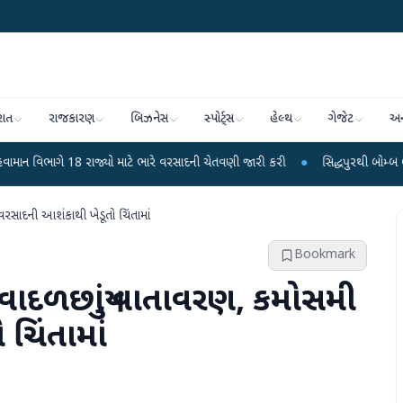
રાત
રાજકારણ
બિઝનેસ
સ્પોર્ટ્સ
હેલ્થ
ગેજેટ
અન
રાજ્યો માટે ભારે વરસાદની ચેતવણી જારી કરી
●
સિદ્ધપુરથી બોમ્બ બનાવવાની સામગ્રી
રસાદની આશંકાથી ખેડૂતો ચિંતામાં
Bookmark
વાદળછાયું વાતાવરણ, કમોસમી
ચિંતામાં