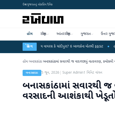
ઉત્તર ગુજરાતનું લોકપ્રિય દૈનિક
હોમ
રાષ્ટ્રીય
આંતરરાષ્ટ્રીય
ગુજરાત
ઉત્તર ગુજ
રમાં રહસ્યમય વાયરસ કે ચાંદીપુરા? 6 બાળકોના મોતથી ફફડાટ
બ્રેકિંગ
●
હવામાન વિભાગે 18 
હોમ
/
બનાસકાંઠા
/
બનાસકાંઠામાં સવારથી જ વાદળછાયું વાતાવરણ, કમોસમી વ
5 જૂન, 2026
|
Super Admin
1
મિનિટ વાંચન
બનાસકાંઠા
બનાસકાંઠામાં સવારથી જ 
વરસાદની આશંકાથી ખેડૂતો 