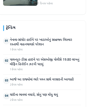
રસ્તાથી વાહનચાલકો પરેશાન
1 દિવસ પહેલા
ટ્રેન્ડિંગ
નેનાવા-સાંચોર હાઈવે પર ખાડાઓનું સામ્રાજ્ય બિસ્માર
01
રસ્તાથી વાહનચાલકો પરેશાન
1 દિવસ પહેલા
પાલનપુર-ડીસા હાઇવે પર એસઓજી પોલીસે 19.80 લાખનું
02
મોર્ફિન હિરોઈન ઝડપી પાડ્યું
1 દિવસ પહેલા
આજે આ રાજ્યોમાં ભારે પવન સાથે વરસાદની આગાહી
03
2 દિવસ પહેલા
ચાંદીના ભાવમાં વધારો, સોનું પણ મોંઘુ થયું
04
2 દિવસ પહેલા