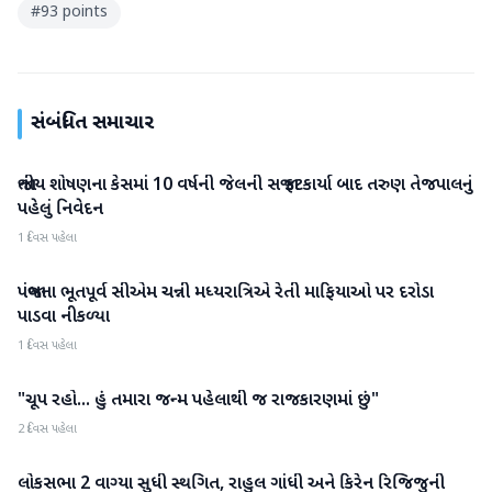
#
93 points
સંબંધિત સમાચાર
જાતીય શોષણના કેસમાં 10 વર્ષની જેલની સજા ફટકાર્યા બાદ તરુણ તેજપાલનું
રાજકારણ
પહેલું નિવેદન
1 દિવસ પહેલા
પંજાબના ભૂતપૂર્વ સીએમ ચન્ની મધ્યરાત્રિએ રેતી માફિયાઓ પર દરોડા
રાજકારણ
પાડવા નીકળ્યા
1 દિવસ પહેલા
"ચૂપ રહો... હું તમારા જન્મ પહેલાથી જ રાજકારણમાં છું"
રાજકારણ
2 દિવસ પહેલા
લોકસભા 2 વાગ્યા સુધી સ્થગિત, રાહુલ ગાંધી અને કિરેન રિજિજુની
રાજકારણ