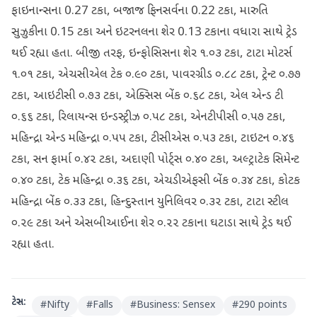
ફાઇનાન્સના 0.27 ટકા, બજાજ ફિનસર્વના 0.22 ટકા, મારુતિ
સુઝુકીના 0.15 ટકા અને ઇટરનલના શેર 0.13 ટકાના વધારા સાથે ટ્રેડ
થઈ રહ્યા હતા. બીજી તરફ, ઇન્ફોસિસના શેર ૧.૦૩ ટકા, ટાટા મોટર્સ
૧.૦૧ ટકા, એચસીએલ ટેક ૦.૯૦ ટકા, પાવરગ્રીડ ૦.૮૮ ટકા, ટ્રેન્ટ ૦.૭૭
ટકા, આઇટીસી ૦.૭૩ ટકા, એક્સિસ બેંક ૦.૬૮ ટકા, એલ એન્ડ ટી
૦.૬૬ ટકા, રિલાયન્સ ઇન્ડસ્ટ્રીઝ ૦.૫૮ ટકા, એનટીપીસી ૦.૫૭ ટકા,
મહિન્દ્રા એન્ડ મહિન્દ્રા ૦.૫૫ ટકા, ટીસીએસ ૦.૫૩ ટકા, ટાઇટન ૦.૪૬
ટકા, સન ફાર્મા ૦.૪૨ ટકા, અદાણી પોર્ટ્સ ૦.૪૦ ટકા, અલ્ટ્રાટેક સિમેન્ટ
૦.૪૦ ટકા, ટેક મહિન્દ્રા ૦.૩૬ ટકા, એચડીએફસી બેંક ૦.૩૪ ટકા, કોટક
મહિન્દ્રા બેંક ૦.૩૩ ટકા, હિન્દુસ્તાન યુનિલિવર ૦.૩૨ ટકા, ટાટા સ્ટીલ
૦.૨૯ ટકા અને એસબીઆઈના શેર ૦.૨૨ ટકાના ઘટાડા સાથે ટ્રેડ થઈ
રહ્યા હતા.
ટેગ્સ:
#
Nifty
#
Falls
#
Business: Sensex
#
290 points