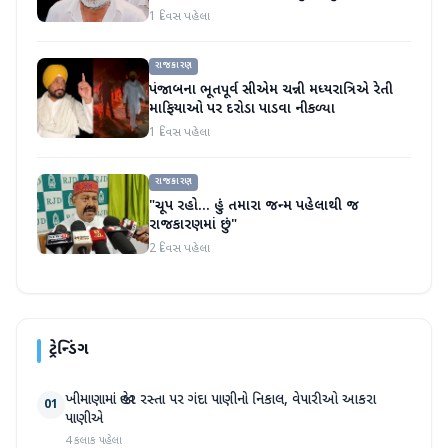
1 દિવસ પહેલા
રાજકારણ
પંજાબના ભૂતપૂર્વ સીએમ ચન્ની મધ્યરાત્રિએ રેતી
માફિયાઓ પર દરોડા પાડવા નીકળ્યા
1 દિવસ પહેલા
રાજકારણ
"ચૂપ રહો... હું તમારા જન્મ પહેલાથી જ
રાજકારણમાં છું"
2 દિવસ પહેલા
ટ્રેન્ડિંગ
ખીમાણામાં જાહેર રસ્તા પર ગંદા પાણીનો નિકાલ, વેપારીઓ આકરા
01
પાણીએ
4 કલાક પહેલા