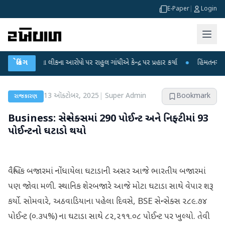
E-Paper
|
Login
ીક્ષા લીકના આરોપો પર રાહુલ ગાંધીએ કેન્દ્ર પર પ્રહાર કર્યા
બ્રેકિંગ
●
હિંમતનગરમાં રહસ્યમ
13 ઑક્ટોબર, 2025
|
Super Admin
Bookmark
રાજકારણ
Business: સેન્સેક્સમાં 290 પોઈન્ટ અને નિફ્ટીમાં 93
પોઈન્ટનો ઘટાડો થયો
વૈશ્વિક બજારમાં નોંધાયેલા ઘટાડાની અસર આજે ભારતીય બજારમાં
પણ જોવા મળી. સ્થાનિક શેરબજારે આજે મોટા ઘટાડા સાથે વેપાર શરૂ
કર્યો. સોમવારે, અઠવાડિયાના પહેલા દિવસે, BSE સેન્સેક્સ ૨૮૯.૭૪
પોઈન્ટ (૦.૩૫%) ના ઘટાડા સાથે ૮૨,૨૧૧.૦૮ પોઈન્ટ પર ખુલ્યો. તેવી