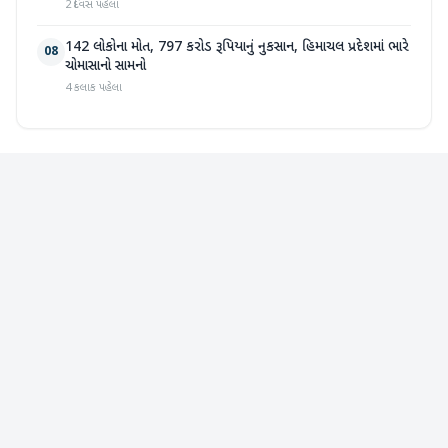
2 દિવસ પહેલા
142 લોકોના મોત, 797 કરોડ રૂપિયાનું નુકસાન, હિમાચલ પ્રદેશમાં ભારે
08
ચોમાસાનો સામનો
4 કલાક પહેલા