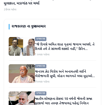
મુલાકાત, મડાગાંઠ પર ચર્ચા
2 દિવસ પહેલા
રાજકારણ
ના વધુ સમાચાર
રાજકારણ
"જે દિવસે અમિત શાહ ગૃહમાં જવાબ આપશે, તે
દિવસે તમે તે સાંભળી શકશો નહીં," કિરેન
રિજિજુએ વિપક્ષી પાર્ટીઓ પર પ્રહાર કર્યા
1 કલાક પહેલા
રાજકારણ
જનરલ ઝેડ વિરોધ અને અનામતથી લઈને
બેરોજગારી સુધી, મોહન ભાગવતે બધા મુદ્દાઓ
પર વાત કરી
9 કલાક પહેલા
રાજકારણ
જાતીય શોષણના કેસમાં 10 વર્ષની જેલની સજા
ફટકાર્યા બાદ તરુણ તેજપાલનું પહેલું નિવેદન