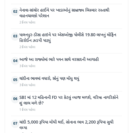
નેનાવા-સાંચોર હાઈવે પર ખાડાઓનું સામ્રાજ્ય બિસ્માર રસ્તાથી
02
વાહનચાલકો પરેશાન
2 દિવસ પહેલા
પાલનપુર-ડીસા હાઇવે પર એસઓજી પોલીસે 19.80 લાખનું મોર્ફિન
03
હિરોઈન ઝડપી પાડ્યું
2 દિવસ પહેલા
આજે આ રાજ્યોમાં ભારે પવન સાથે વરસાદની આગાહી
04
3 દિવસ પહેલા
ચાંદીના ભાવમાં વધારો, સોનું પણ મોંઘુ થયું
05
3 દિવસ પહેલા
SBI માં 12 મહિનાની FD પર કેટલું વ્યાજ મળશે, વરિષ્ઠ નાગરિકોને
06
શું લાભ મળે છે?
1 દિવસ પહેલા
ચાંદી 5,000 રૂપિયા મોંઘી થઈ, સોનાના ભાવ 2,200 રૂપિયા સુધી
07
વધ્યા