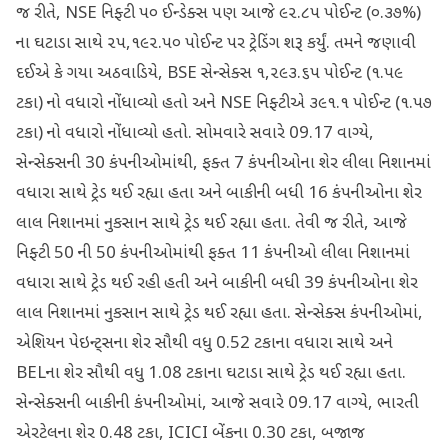
જ રીતે, NSE નિફ્ટી ૫૦ ઈન્ડેક્સ પણ આજે ૯૨.૮૫ પોઈન્ટ (૦.૩૭%)
ના ઘટાડા સાથે ૨૫,૧૯૨.૫૦ પોઈન્ટ પર ટ્રેડિંગ શરૂ કર્યું. તમને જણાવી
દઈએ કે ગયા અઠવાડિયે, BSE સેન્સેક્સ ૧,૨૯૩.૬૫ પોઈન્ટ (૧.૫૯
ટકા) નો વધારો નોંધાવ્યો હતો અને NSE નિફ્ટીએ ૩૯૧.૧ પોઈન્ટ (૧.૫૭
ટકા) નો વધારો નોંધાવ્યો હતો. સોમવારે સવારે 09.17 વાગ્યે,
સેન્સેક્સની 30 કંપનીઓમાંથી, ફક્ત 7 કંપનીઓના શેર લીલા નિશાનમાં
વધારા સાથે ટ્રેડ થઈ રહ્યા હતા અને બાકીની બધી 16 કંપનીઓના શેર
લાલ નિશાનમાં નુકસાન સાથે ટ્રેડ થઈ રહ્યા હતા. તેવી જ રીતે, આજે
નિફ્ટી 50 ની 50 કંપનીઓમાંથી ફક્ત 11 કંપનીઓ લીલા નિશાનમાં
વધારા સાથે ટ્રેડ થઈ રહી હતી અને બાકીની બધી 39 કંપનીઓના શેર
લાલ નિશાનમાં નુકસાન સાથે ટ્રેડ થઈ રહ્યા હતા. સેન્સેક્સ કંપનીઓમાં,
એશિયન પેઇન્ટ્સના શેર સૌથી વધુ 0.52 ટકાના વધારા સાથે અને
BELના શેર સૌથી વધુ 1.08 ટકાના ઘટાડા સાથે ટ્રેડ થઈ રહ્યા હતા.
સેન્સેક્સની બાકીની કંપનીઓમાં, આજે સવારે 09.17 વાગ્યે, ભારતી
એરટેલના શેર 0.48 ટકા, ICICI બેંકના 0.30 ટકા, બજાજ