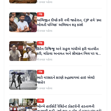
1 કલાક પહેલા
રાષ્ટ્રીય
અભિજીત દીપકે કરી નવી જાહેરાત, CJP હવે 'ક્યા
બોલતી પબ્લિક' અભિયાન શરૂ કરશે
4 કલાક પહેલા
રાષ્ટ્રીય
કિરેન રિજિજુ અને રાહુલ ગાંધીએ ફરી વાતચીત
કરી, મહિલા અનામત અને સીમાંકન બિલ પર ચર્ચા
કરી
4 કલાક પહેલા
રાષ્ટ્રીય
ભારે વરસાદને કારણે રુદ્રપ્રયાગમાં હાઇ એલર્ટ
જાહેર
5 કલાક પહેલા
રાષ્ટ્રીય
બોમ્બે હાઈકોર્ટે રેસિડેન્ટ ડોક્ટરોની હડતાળની