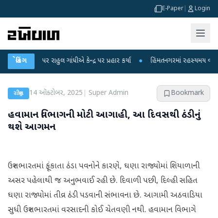
E-Paper
|
Login
પો પર રાહુલ ગાંધીએ કેન્દ્ર પર પ્રહાર કર્યા
બ્રેકિંગ
●
હિંમતનગરમાં રહસ્યમય વાયરસ કે ચાં
14 ઑક્ટોબર, 2025
|
Super Admin
Bookmark
રાષ્ટ્રીય
હવામાન વિભાગની મોટી આગાહી, આ દિવસથી ઠંડીનું
થશે આગમન
ઉત્તર ભારતમાં ફૂંકાતા ઠંડા પવનોને કારણે, ઘણા રાજ્યોમાં શિયાળાની
અસર પહેલાથી જ અનુભવાઈ રહી છે. દિવાળી પછી, દિલ્હી સહિત
ઘણા રાજ્યોમાં તીવ્ર ઠંડી પડવાની સંભાવના છે. આગામી અઠવાડિયા
સુધી ઉત્તર ભારતમાં વરસાદની કોઈ ચેતવણી નથી. હવામાન વિભાગે