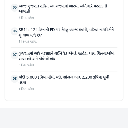
આજે ગુજરાત સહિત આ રાજ્યોમાં ભારેથી અતિભારે વરસાદની
05
આગાહી
6 દિવસ પહેલા
SBI માં 12 મહિનાની FD પર કેટલું વ્યાજ મળશે, વરિષ્ઠ નાગરિકોને
06
શું લાભ મળે છે?
11 કલાક પહેલા
ગુજરાતમાં ભારે વરસાદને લઈને રેડ એલર્ટ જાહેર, ઘણા જિલ્લાઓમાં
07
શાળાઓ અને કોલેજો બંધ
6 દિવસ પહેલા
ચાંદી 5,000 રૂપિયા મોંઘી થઈ, સોનાના ભાવ 2,200 રૂપિયા સુધી
08
વધ્યા
1 દિવસ પહેલા