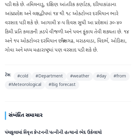
પડી શકે છે. તમિલનાડુ, દક્ષિણ આંતરિક કર્ણાટક, દરિયાકાંઠાના
આંધ્રપ્રદેશ અને લક્ષદ્વીપમાં ૧૪ થી ૧૮ ઓક્ટોબર દરમિયાન ભારે
વરસાદ પડી શકે છે. આગામી ૪-૫ દિવસ સુધી આ પ્રદેશમાં ૩૦-૪૦
કિમી પ્રતિ કલાકની ઝડપે વીજળી અને પવન ફૂંકાય તેવી શક્યતા છે. ૧૪
અને ૧૫ ઓક્ટોબર દરમિયાન છત્તીસગઢ, મરાઠવાડા, વિદર્ભ, ઓડિશા,
ગોવા અને મધ્ય મહારાષ્ટ્રમાં પણ વરસાદ પડી શકે છે.
ટેગ્સ:
#
cold
#
Department
#
weather
#
day
#
from
#
Meteorological
#
Big forecast
સંબંધિત સમાચાર
પંચકુલામાં નિવૃત્ત કેપ્ટનની પત્નીની હત્યાનો ભેદ ઉકેલાયો
રાષ્ટ્રીય