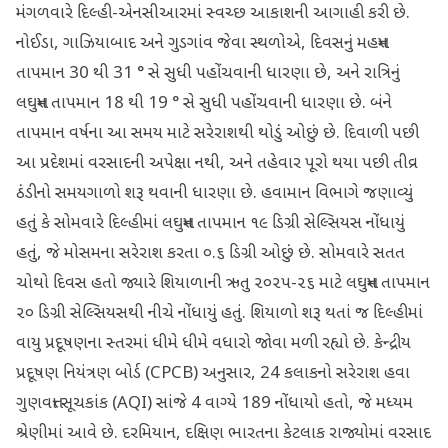
મંગળવારે દિલ્હી-એનસીઆરમાં સ્વચ્છ આકાશની આગાહી કરી છે.
નોઈડા, ગાઝિયાબાદ અને ગુડગાંવ જેવા સ્થળોએ, દિવસનું મહત્તમ
તાપમાન 30 થી 31 ° સે સુધી પહોંચવાની ધારણા છે, અને રાત્રિનું
લઘુત્તમ તાપમાન 18 થી 19 ° સે સુધી પહોંચવાની ધારણા છે. બંને
તાપમાન વર્ષના આ સમય માટે સરેરાશથી થોડું ઓછું છે. દિવાળી પછી
આ પ્રદેશમાં વરસાદની અપેક્ષા નથી, અને તહેવાર પૂરો થયા પછી તીવ્ર
ઠંડીનો સમયગાળો શરૂ થવાની ધારણા છે. હવામાન વિભાગે જણાવ્યું
હતું કે સોમવારે દિલ્હીમાં લઘુત્તમ તાપમાન ૧૯ ડિગ્રી સેલ્સિયસ નોંધાયું
હતું, જે મોસમના સરેરાશ કરતા ૦.૬ ડિગ્રી ઓછું છે. સોમવારે સતત
ચોથો દિવસ હતો જ્યારે શિયાળાની ઋતુ ૨૦૨૫-૨૬ માટે લઘુત્તમ તાપમાન
૨૦ ડિગ્રી સેલ્સિયસથી નીચે નોંધાયું હતું. શિયાળો શરૂ થતાં જ દિલ્હીમાં
વાયુ પ્રદૂષણના સ્તરમાં ધીમે ધીમે વધારો જોવા મળી રહ્યો છે. કેન્દ્રીય
પ્રદૂષણ નિયંત્રણ બોર્ડ (CPCB) અનુસાર, 24 કલાકનો સરેરાશ હવા
ગુણવત્તા સૂચકાંક (AQI) સાંજે 4 વાગ્યે 189 નોંધાયો હતો, જે મધ્યમ
શ્રેણીમાં આવે છે. દરમિયાન, દક્ષિણ ભારતના કેટલાક રાજ્યોમાં વરસાદ