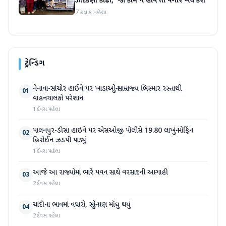
ઝાટકણી કાઢી, 'જો કામ ન હોય તો પગાર બંધ કરો'
7 કલાક પહેલા
ટ્રેન્ડિંગ
નેનાવા-સાંચોર હાઈવે પર ખાડાઓનું સામ્રાજ્ય બિસ્માર રસ્તાથી
01
વાહનચાલકો પરેશાન
1 દિવસ પહેલા
પાલનપુર-ડીસા હાઇવે પર એસઓજી પોલીસે 19.80 લાખનું મોર્ફિન
02
હિરોઈન ઝડપી પાડ્યું
1 દિવસ પહેલા
આજે આ રાજ્યોમાં ભારે પવન સાથે વરસાદની આગાહી
03
2 દિવસ પહેલા
ચાંદીના ભાવમાં વધારો, સોનું પણ મોંઘુ થયું
04
2 દિવસ પહેલા