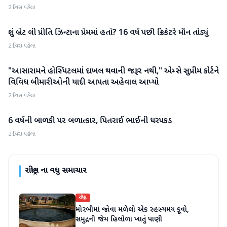
2 દિવસ પહેલા
શું બ્રેટ લી પ્રીતિ ઝિન્ટાના પ્રેમમાં હતો? 16 વર્ષ પછી ક્રિકેટરે મૌન તોડ્યું
રાષ્ટ્રીય
2 દિવસ પહેલા
"આસારામને હોસ્પિટલમાં દાખલ થવાની જરૂર નથી," એમ્સે સુપ્રીમ કોર્ટને
રાષ્ટ્રીય
વિવિધ બીમારીઓની યાદી આપતા અહેવાલ આપ્યો
2 દિવસ પહેલા
6 વર્ષની બાળકી પર બળાત્કાર, પિતરાઈ ભાઈની ધરપકડ
રાષ્ટ્રીય
2 દિવસ પહેલા
રાષ્ટ્રીય
ના વધુ સમાચાર
રાષ્ટ્રીય
મોરબીમાં જોવા મળેલો એક રહસ્યમય કૂવો,
સમુદ્રની જેમ હિલોળા ખાતું પાણી