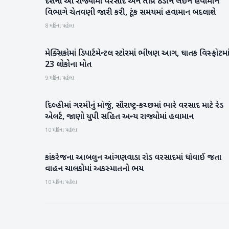
દેશના આ રાજ્યોમાં વરસાદ અને તીવ્ર ઠંડીને લઈને હવામાન
રાષ્ટ્રીય
વિભાગે ચેતવણી જારી કરી, ટૂંક સમયમાં હવામાન બદલાશે
8 મહિના પહેલા
મેક્સિકોમાં ડિપાર્ટમેન્ટલ સ્ટોરમાં ભીષણ આગ, ઘાતક વિસ્ફોટમા
આંતરરાષ્ટ્રીય
23 લોકોના મોત
9 મહિના પહેલા
દિલ્હીમાં ગરમીનું મોજું, સૌરાષ્ટ્ર-કચ્છમાં ભારે વરસાદ માટે રેડ
રાષ્ટ્રીય
એલર્ટ, જાણો યુપી સહિત અન્ય રાજ્યોમાં હવામાન
10 મહિના પહેલા
કાંકરેજના આબલુન આંગણવાડા રોડ વરસાદમાં ધોવાઈ જતા
બનાસકાંઠા
વાહન ચાલકોમાં અકસ્માતનો ભય
10 મહિના પહેલા