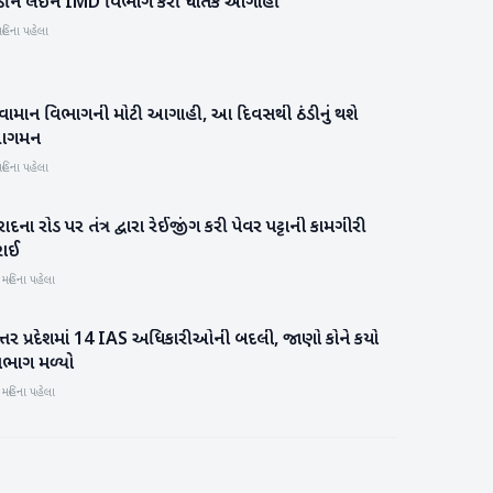
ંડીને લઈને IMD વિભાગે કરી ઘાતક આગાહી
રાષ્ટ્રીય
હિના પહેલા
વામાન વિભાગની મોટી આગાહી, આ દિવસથી ઠંડીનું થશે
રાષ્ટ્રીય
ગમન
હિના પહેલા
ાદના રોડ પર તંત્ર દ્વારા રેઈજીંગ કરી પેવર પટ્ટાની કામગીરી
બનાસકાંઠા
રાઈ
 મહિના પહેલા
ત્તર પ્રદેશમાં 14 IAS અધિકારીઓની બદલી, જાણો કોને કયો
રાષ્ટ્રીય
િભાગ મળ્યો
 મહિના પહેલા