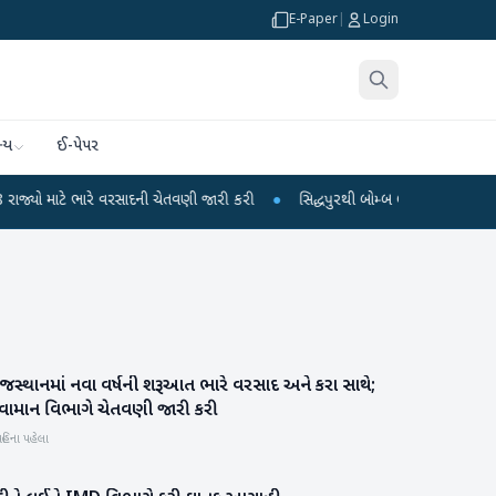
E-Paper
|
Login
્ય
ઈ-પેપર
 ભારે વરસાદની ચેતવણી જારી કરી
●
સિદ્ધપુરથી બોમ્બ બનાવવાની સામગ્રી સાથે જૈશના
જસ્થાનમાં નવા વર્ષની શરૂઆત ભારે વરસાદ અને કરા સાથે;
રાષ્ટ્રીય
વામાન વિભાગે ચેતવણી જારી કરી
હિના પહેલા