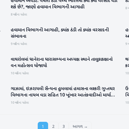
હવામાન અપડેટ: વધતી ઠંડી વચ્ચે ભારતમાં ક્યાં ક્યાં વરસાદ પડી
ઠ
રાષ્ટ્રીય
શકે છે?, જાણો હવામાન વિભાગની આગાહી
8 મ
8 મહિના પહેલા
ં
હવામાન વિભાગની આગાહી, ક્યાંક ઠંડી તો ક્યાંક વરસાદની
હ
રાષ્ટ્રીય
સંભાવના
આ
9 મહિના પહેલા
9 મ
વાઘરોલમાં ધાનેરાના ધારાસભ્યના અધ્યક્ષ સ્થાને તાલુકાકક્ષાનો
થર
બનાસકાંઠા
વન મહોત્સવ યોજાયો
ક
10 મહિના પહેલા
10
ગાઝામાં, ઇઝરાયલી સૈન્યના હુમલામાં હમાસના લશ્કરી ગુપ્તચર
ઉ
આંતરરાષ્ટ્રીય
વિભાગના નાયબ વડા સહિત 10 ખૂંખાર આતંકવાદીઓ માર્યા
વ
ગયા
10 મહિના પહેલા
10
1
2
3
આગળ →