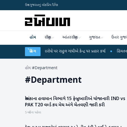
ઉત્તર ગુજરાતનું લોકપ્રિય દૈનિક
હોમ
રાષ્ટ્રીય
આંતરરાષ્ટ્રીય
ગુજરાત
ઉત્તર ગુજ
ીક્ષા લીકના આરોપો પર રાહુલ ગાંધીએ કેન્દ્ર પર પ્રહાર કર્યા
બ્રેકિંગ
●
હિંમતનગરમાં રહસ્યમ
હોમ
/
#Department
#
Department
શ્રીલંકાના હવામાન વિભાગે 15 ફેબ્રુઆરીએ યોજાનારી IND vs
આંતરરાષ્ટ્રીય
PAK T20 વર્લ્ડ કપ મેચ અંગે ચેતવણી જારી કરી
5 મહિના પહેલા