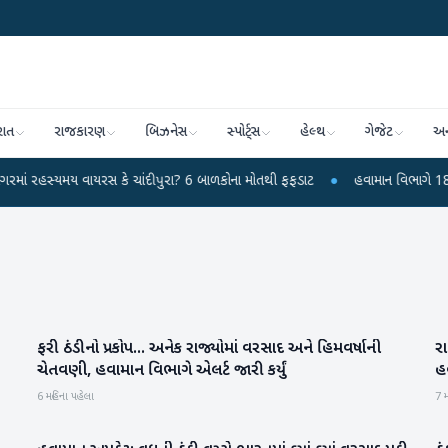
રાત
રાજકારણ
બિઝનેસ
સ્પોર્ટ્સ
હેલ્થ
ગેજેટ
અન
ય વાયરસ કે ચાંદીપુરા? 6 બાળકોના મોતથી ફફડાટ
●
હવામાન વિભાગે 18 રાજ્યો માટે
ફરી ઠંડીનો પ્રકોપ... અનેક રાજ્યોમાં વરસાદ અને હિમવર્ષાની
રા
રાષ્ટ્રીય
ચેતવણી, હવામાન વિભાગે એલર્ટ જારી કર્યું
હ
6 મહિના પહેલા
7 મ