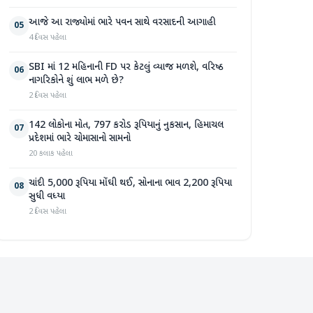
આજે આ રાજ્યોમાં ભારે પવન સાથે વરસાદની આગાહી
05
4 દિવસ પહેલા
SBI માં 12 મહિનાની FD પર કેટલું વ્યાજ મળશે, વરિષ્ઠ
06
નાગરિકોને શું લાભ મળે છે?
2 દિવસ પહેલા
142 લોકોના મોત, 797 કરોડ રૂપિયાનું નુકસાન, હિમાચલ
07
પ્રદેશમાં ભારે ચોમાસાનો સામનો
20 કલાક પહેલા
ચાંદી 5,000 રૂપિયા મોંઘી થઈ, સોનાના ભાવ 2,200 રૂપિયા
08
સુધી વધ્યા
2 દિવસ પહેલા