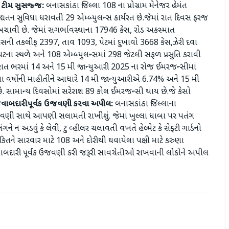
 ટીમ સુસજ્જ:
બનાસકાંઠા જિલ્લા 108 ના પ્રોગ્રામ મેનેજર હેમંત
અદ્યતન સુવિધા ધરાવતી 29 એમ્બ્યુલન્સ કાર્યરત છે.જેમાં રાત દિવસ ફરજ
ાવી છે. જેમાં સગર્ભાવસ્થાના 17946 કેસ, રોડ અકસ્માત
સની તકલીફ 2397, તાવ 1093, પેટમાં દુખાવો 3668 કેસ,ઝેરી દવા
ના સ્થળે અને 108 એમ્બ્યુલન્સમાં 298 જેટલી સફળ પ્રસુતિ કરાવી
ત ભરમાં 14 અને 15 મી જાન્યુઆરી 2025 ના રોજ ઈમરજન્સીમાં
છલા વર્ષોની માહીતીને આધારે 14 મી જાન્યુઆરીએ 6.74% અને 15 મી
સામાન્ય દિવસોમાં સરેરાશ 89 કોલ ઈમરજન્સી થાય છે.જે કેસો
ાબદારીપૂર્વક ઉજવણી કરવા અપીલ:
બનાસકાંઠા જિલ્લાના
ી ઉજવણી સાથે આપણી સલામતી રાખીશું. જેમાં ખુલ્લા ધાબા પર પતંગ
ન અડવું કે લેવી, ટુ વ્હીલર ચલાવતી વખતે હેલ્મેટ કે સેફ્ટી ગાર્ડનો
તને સારવાર માટે 108 અને દોરીથી ઘવાયેલા પક્ષી માટે કરુણા
બદારી પૂર્વક ઉજવણી કરી જરૂરી સાવચેતીઓ રાખવાની લોકોને અપીલ