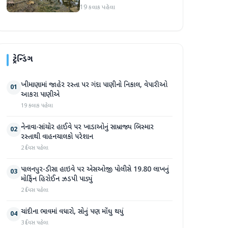
સપ્તાહમાં સેંકડો ભૂંડોના મોત
19 કલાક પહેલા
ટ્રેન્ડિંગ
ખીમાણામાં જાહેર રસ્તા પર ગંદા પાણીનો નિકાલ, વેપારીઓ
01
આકરા પાણીએ
19 કલાક પહેલા
નેનાવા-સાંચોર હાઈવે પર ખાડાઓનું સામ્રાજ્ય બિસ્માર
02
રસ્તાથી વાહનચાલકો પરેશાન
2 દિવસ પહેલા
પાલનપુર-ડીસા હાઇવે પર એસઓજી પોલીસે 19.80 લાખનું
03
મોર્ફિન હિરોઈન ઝડપી પાડ્યું
2 દિવસ પહેલા
ચાંદીના ભાવમાં વધારો, સોનું પણ મોંઘુ થયું
04
3 દિવસ પહેલા