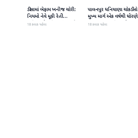
ડીસામાં બેફામ ખનીજ ચોરી:
પાલનપુર ધનિયાણા ચોકડીનો
બનાસકાંઠા
બનાસકાંઠા
નિયમો નેવે મૂકી રેતી
મુખ્ય માર્ગ એક વર્ષથી ધોરણે
માફિયાઓ સક્રિય, તંત્ર સામે
ગટરલાઇન પછી રસ્તો ન
18 કલાક પહેલા
18 કલાક પહેલા
સવાલો
બનતા હાલાકી