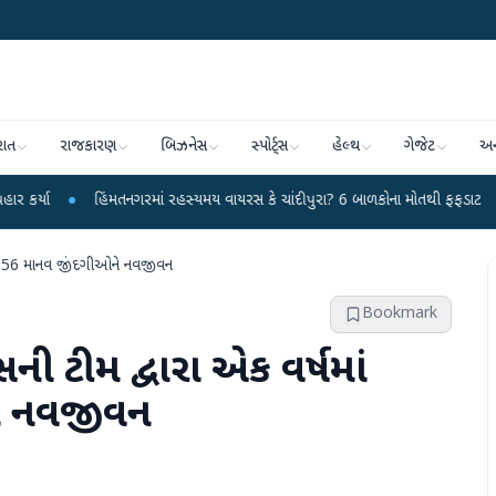
રાત
રાજકારણ
બિઝનેસ
સ્પોર્ટ્સ
હેલ્થ
ગેજેટ
અન
હિંમતનગરમાં રહસ્યમય વાયરસ કે ચાંદીપુરા? 6 બાળકોના મોતથી ફફડાટ
●
હવામાન વિભ
 39656 માનવ જીંદગીઓને નવજીવન
Bookmark
ની ટીમ દ્વારા એક વર્ષમાં
ે નવજીવન