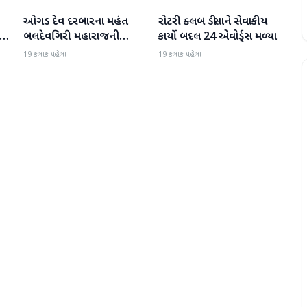
ઓગડ દેવ દરબારના મહંત
રોટરી ક્લબ ડીસાને સેવાકીય
બનાસકાંઠા
બનાસકાંઠા
:
બલદેવગિરી મહારાજની
કાર્યો બદલ 24 એવોર્ડ્સ મળ્યા
અટકાયત બાદ જામીન પર
19 કલાક પહેલા
19 કલાક પહેલા
મુક્તિ