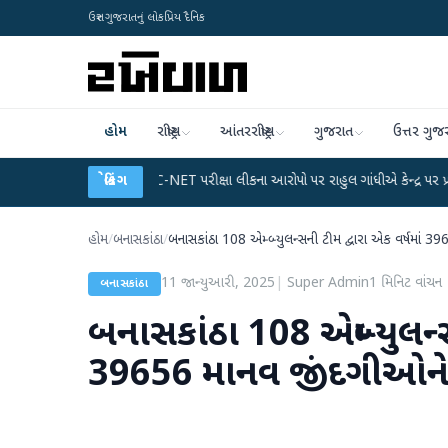
ઉત્તર ગુજરાતનું લોકપ્રિય દૈનિક
હોમ
રાષ્ટ્રીય
આંતરરાષ્ટ્રીય
ગુજરાત
ઉત્તર ગુજ
લાન
●
UGC-NET પરીક્ષા લીકના આરોપો પર રાહુલ ગાંધીએ કેન્દ્ર પર પ્રહાર કર્યા
બ્રેકિંગ
●
હોમ
/
બનાસકાંઠા
/
બનાસકાંઠા 108 એમ્બ્યુલન્સની ટીમ દ્વારા એક વર્ષમાં
11 જાન્યુઆરી, 2025
|
Super Admin
1
મિનિટ વાંચન
બનાસકાંઠા
બનાસકાંઠા 108 એમ્બ્યુલન્સ
39656 માનવ જીંદગીઓન