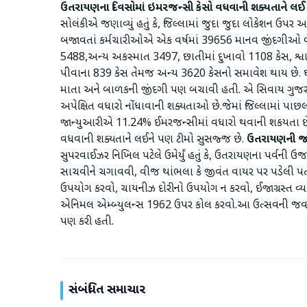
ઉતરાયણના દિવસોમાં ઇમરજન્સી કેસો વધવાની શક્યતાને લઈ
સોલંકીએ જણાવ્યું હતું કે, જિલ્લામાં જુદા જુદા લોકેશન ઉપર 
બજાવતાં કર્મચારીઓએ એક વર્ષમાં 39656 માનવ જીંદગીઓ બચ
5488,અન્ય અકસ્માત 3497, છાતીમાં દુખાવો 1108 કેસ, શ્વા
પીવાના 839 કેસ તેમજ અન્ય 3620 કેસનો સમાવેશ થાય છે. ઘટ
માતા અને બાળકની જીંદગી પણ બચાવી હતી. એ સિવાય ગુજરા
અપેક્ષિત વધારો નોંધાવાની શક્યતાઓ છે.જેમાં જિલ્લામાં પા
જાન્યુઆરીએ 11.24% ઈમરજન્સીમાં વધારો થવાની શકયતા છે. 
વધવાની શક્યતાને લઈને પણ ટીમો સુસજ્જ છે.
ઉતરાયણની જવ
સુપરવાઈઝર નિખિલ પટેલે ઉમેર્યું હતું કે, ઉતરાયણના પર્વન
સાચવીને ચગાવવી, વીજ થાંભલા કે જીવંત વાયર પર પડેલી પતંગને 
ઉપયોગ કરવો, ચાયનીઝ દોરીનો ઉપયોગ ન કરવો, ઈજાગ્રસ્ત વ્યકિ
એનિમલ એમ્બ્યુલન્સ 1962 ઉપર કોલ કરવો.આ ઉત્સવની જવા
પણ કરી હતી.
સંબંધિત સમાચાર