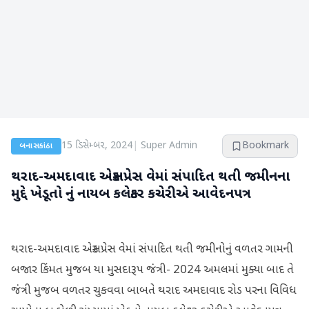
15 ડિસેમ્બર, 2024
|
Super Admin
Bookmark
બનાસકાંઠા
થરાદ-અમદાવાદ એક્સપ્રેસ વેમાં સંપાદિત થતી જમીનના
મુદ્દે ખેડૂતો નું નાયબ કલેક્ટર કચેરીએ આવેદનપત્ર
થરાદ-અમદાવાદ એક્સપ્રેસ વેમાં સંપાદિત થતી જમીનોનું વળતર ગામની
બજાર કિંમત મુજબ યા મુસદારૂપ જંત્રી- 2024 અમલમાં મુક્યા બાદ તે
જંત્રી મુજબ વળતર ચુકવવા બાબતે થરાદ અમદાવાદ રોડ પરના વિવિધ