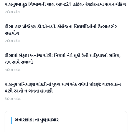
પાલનપુરમાં ફૂડ વિભાગની લાલ આંખ:21 હોટેલ- રેસ્ટોરન્ટમાં સઘન ચેકિંગ
બનાસકાંઠા
2 દિવસ પહેલા
ડીસા હાટ પ્રોજેક્ટ: ડી.એન.પી. કોલેજના વિદ્યાર્થીઓનો ઉત્સાહભેર
બનાસકાંઠા
સહયોગ
2 દિવસ પહેલા
ડીસામાં બેફામ ખનીજ ચોરી: નિયમો નેવે મૂકી રેતી માફિયાઓ સક્રિય,
બનાસકાંઠા
તંત્ર સામે સવાલો
3 દિવસ પહેલા
પાલનપુર ધનિયાણા ચોકડીનો મુખ્ય માર્ગ એક વર્ષથી ધોરણે: ગટરલાઇન
બનાસકાંઠા
પછી રસ્તો ન બનતા હાલાકી
3 દિવસ પહેલા
બનાસકાંઠા
ના વધુ સમાચાર