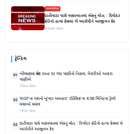
બનાસકાંઠા
દાંતીવાડા પાસે અકસ્માતમાં એકનું મોત; : દિયોદર
કોર્ટનો હત્યા કેસમાં બે આરોપીને આજીવન કેદ
9 કલાક પહેલા
ટ્રેન્ડિંગ
ખીમાણામાં જાહેર રસ્તા પર ગંદા પાણીનો નિકાલ, વેપારીઓ આકરા
01
પાણીએ
3 દિવસ પહેલા
‘KGF’ના યશનો ખૂંખાર અવતાર! ‘ટોક્સિક’ના 4:38 મિનિટના ટ્રેલરે
02
મચાવ્યો ધમાલ
1 દિવસ પહેલા
દાંતીવાડા પાસે અકસ્માતમાં એકનું મોત; : દિયોદર કોર્ટનો હત્યા કેસમાં બે
03
આરોપીને આજીવન કેદ