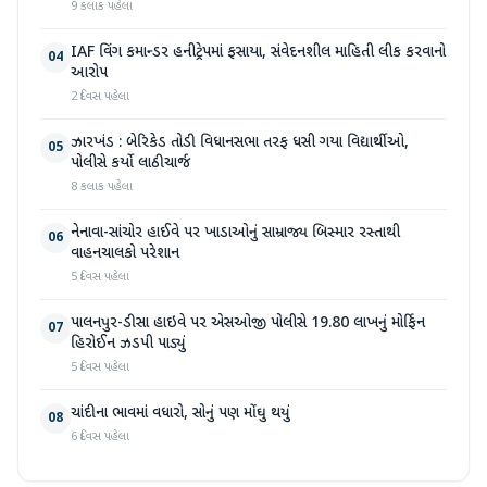
9 કલાક પહેલા
IAF વિંગ કમાન્ડર હનીટ્રેપમાં ફસાયા, સંવેદનશીલ માહિતી લીક કરવાનો
04
આરોપ
2 દિવસ પહેલા
ઝારખંડ : બેરિકેડ તોડી વિધાનસભા તરફ ધસી ગયા વિદ્યાર્થીઓ,
05
પોલીસે કર્યો લાઠીચાર્જ
8 કલાક પહેલા
નેનાવા-સાંચોર હાઈવે પર ખાડાઓનું સામ્રાજ્ય બિસ્માર રસ્તાથી
06
વાહનચાલકો પરેશાન
5 દિવસ પહેલા
પાલનપુર-ડીસા હાઇવે પર એસઓજી પોલીસે 19.80 લાખનું મોર્ફિન
07
હિરોઈન ઝડપી પાડ્યું
5 દિવસ પહેલા
ચાંદીના ભાવમાં વધારો, સોનું પણ મોંઘુ થયું
08
6 દિવસ પહેલા