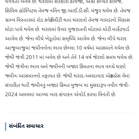
વેગવંતો બનેલ છે. થરાદમાં સરકારી કોલેજો, એગ્રી કલ્ચર કોલેજ,
સિવિલ હોસ્પિટલ તેમજ નવિન જી.આઈ.ડી.સી. મંજુર થયેલ છે. તેમજ
ગ્રામ્ય વિસ્તારમાં રોડ કનેક્ટીવીટી થતાં થરાદનો તેમજ ગામડાનો વિકાસ
મોટા પાયે થયેલ છે. થરાદમાં ઉત્તર ગુજરાતની મોટામાં મોટી માર્કેટયાર્ડ
આવેલ છે. જેના લીધે ખેડૂતોમાં સમૃધ્ધિ આવેલ છે. જેના લીપે થરાદ
આજુબાજુમાં જમીનનોના ભાવ છેલ્લા 10 વર્ષમાં આસમાને ગયેલ છે.
જેથી જંત્રી 2011 માં બનેલ છે અને તેને 14 વર્ષ જેટલો સમય થયેલ છે.
જેથી જંત્રીના ભાવ અને જમીનની બજાર કિંમતના ભાવ વચ્ચે ઘણો
જમીન-આસમાનનો તફાવત છે. જેથી થરાદ-અમદાવાદ એક્સપ્રેસ વેમાં
સંપાદિત થતી જમીનનું બજાર કિંમત મુજબ યા મુસદારૂપ નવીન જંત્રી-
2024 અમલમાં આવ્યા બાદ સંપાદન એવોર્ડ કરવા વિનંતી છે.
સંબંધિત સમાચાર