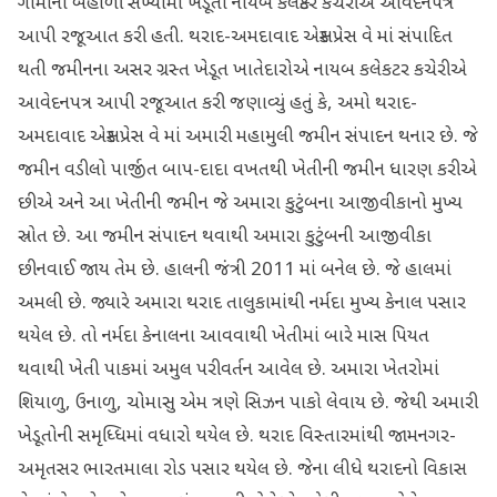
ગામોના બહોળી સંખ્યામાં ખેડૂતો નાયબ કલેક્ટર કચેરીએ આવેદનપત્ર
આપી રજૂઆત કરી હતી. થરાદ-અમદાવાદ એક્સપ્રેસ વે માં સંપાદિત
થતી જમીનના અસર ગ્રસ્ત ખેડૂત ખાતેદારોએ નાયબ કલેકટર કચેરીએ
આવેદનપત્ર આપી રજૂઆત કરી જણાવ્યું હતું કે, અમો થરાદ-
અમદાવાદ એક્સપ્રેસ વે માં અમારી મહામુલી જમીન સંપાદન થનાર છે. જે
જમીન વડીલો પાર્જીત બાપ-દાદા વખતથી ખેતીની જમીન ધારણ કરીએ
છીએ અને આ ખેતીની જમીન જે અમારા કુટુંબના આજીવીકાનો મુખ્ય
સ્રોત છે. આ જમીન સંપાદન થવાથી અમારા કુટુંબની આજીવીકા
છીનવાઈ જાય તેમ છે. હાલની જંત્રી 2011 માં બનેલ છે. જે હાલમાં
અમલી છે. જ્યારે અમારા થરાદ તાલુકામાંથી નર્મદા મુખ્ય કેનાલ પસાર
થયેલ છે. તો નર્મદા કેનાલના આવવાથી ખેતીમાં બારે માસ પિયત
થવાથી ખેતી પાકમાં અમુલ પરીવર્તન આવેલ છે. અમારા ખેતરોમાં
શિયાળુ, ઉનાળુ, ચોમાસુ એમ ત્રણે સિઝન પાકો લેવાય છે. જેથી અમારી
ખેડૂતોની સમૃધ્ધિમાં વધારો થયેલ છે. થરાદ વિસ્તારમાંથી જામનગર-
અમૃતસર ભારતમાલા રોડ પસાર થયેલ છે. જેના લીધે થરાદનો વિકાસ