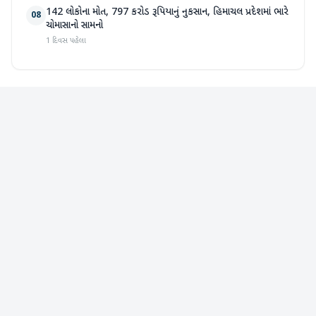
142 લોકોના મોત, 797 કરોડ રૂપિયાનું નુકસાન, હિમાચલ પ્રદેશમાં ભારે
08
ચોમાસાનો સામનો
1 દિવસ પહેલા