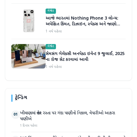
ગેજેટ
આજે ભારતમાં Nothing Phone 3 લોન્ચ:
અપેક્ષિત કિંમત, ડિઝાઇન, સ્પેક્સ અને જાણો
બીજું બધું જ
1 વર્ષ પહેલા
ગેજેટ
સેમસંગ ગેલેક્સી અનપેક્ડ ઇવેન્ટ 9 જુલાઈ, 2025
ના રોજ સેટ કરવામાં આવી
1 વર્ષ પહેલા
ટ્રેન્ડિંગ
ખીમાણામાં જાહેર રસ્તા પર ગંદા પાણીનો નિકાલ, વેપારીઓ આકરા
01
પાણીએ
1 દિવસ પહેલા