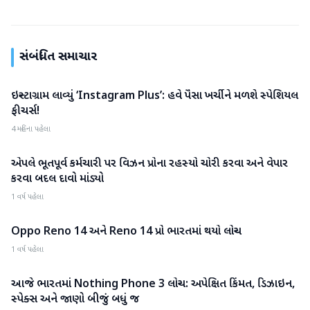
સંબંધિત સમાચાર
ઇન્સ્ટાગ્રામ લાવ્યું ‘Instagram Plus’: હવે પૈસા ખર્ચીને મળશે સ્પેશિયલ
ગેજેટ
ફીચર્સ!
4 મહિના પહેલા
એપલે ભૂતપૂર્વ કર્મચારી પર વિઝન પ્રોના રહસ્યો ચોરી કરવા અને વેપાર
ગેજેટ
કરવા બદલ દાવો માંડ્યો
1 વર્ષ પહેલા
Oppo Reno 14 અને Reno 14 પ્રો ભારતમાં થયો લોન્ચ
ગેજેટ
1 વર્ષ પહેલા
આજે ભારતમાં Nothing Phone 3 લોન્ચ: અપેક્ષિત કિંમત, ડિઝાઇન,
ગેજેટ
સ્પેક્સ અને જાણો બીજું બધું જ