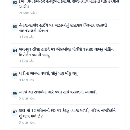
IAF વિંગ કમાન્ડર હનીટ્રેપમાં ફસાયા, સંવેદનશીલ માહિતી લીક કરવાનો
02
આરોપ
21 કલાક પહેલા
નેનાવા-સાંચોર હાઈવે પર ખાડાઓનું સામ્રાજ્ય બિસ્માર રસ્તાથી
03
વાહનચાલકો પરેશાન
3 દિવસ પહેલા
પાલનપુર-ડીસા હાઇવે પર એસઓજી પોલીસે 19.80 લાખનું મોર્ફિન
04
હિરોઈન ઝડપી પાડ્યું
3 દિવસ પહેલા
ચાંદીના ભાવમાં વધારો, સોનું પણ મોંઘુ થયું
05
4 દિવસ પહેલા
આજે આ રાજ્યોમાં ભારે પવન સાથે વરસાદની આગાહી
06
5 દિવસ પહેલા
SBI માં 12 મહિનાની FD પર કેટલું વ્યાજ મળશે, વરિષ્ઠ નાગરિકોને
07
શું લાભ મળે છે?
3 દિવસ પહેલા