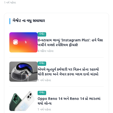
1 વર્ષ પહેલા
ગેજેટ
ના વધુ સમાચાર
ગેજેટ
ઇન્સ્ટાગ્રામ લાવ્યું ‘Instagram Plus’: હવે પૈસા
ખર્ચીને મળશે સ્પેશિયલ ફીચર્સ!
4 મહિના પહેલા
ગેજેટ
એપલે ભૂતપૂર્વ કર્મચારી પર વિઝન પ્રોના રહસ્યો
ચોરી કરવા અને વેપાર કરવા બદલ દાવો માંડ્યો
1 વર્ષ પહેલા
ગેજેટ
Oppo Reno 14 અને Reno 14 પ્રો ભારતમાં
થયો લોન્ચ
1 વર્ષ પહેલા