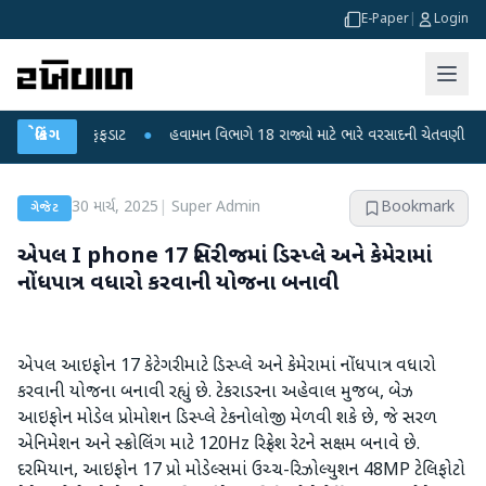
E-Paper
|
Login
થી ફફડાટ
બ્રેકિંગ
●
હવામાન વિભાગે 18 રાજ્યો માટે ભારે વરસાદની ચેતવણી જારી કરી
●
30 માર્ચ, 2025
|
Super Admin
Bookmark
ગેજેટ
એપલ I phone 17 સિરીજમાં ડિસ્પ્લે અને કેમેરામાં
નોંધપાત્ર વધારો કરવાની યોજના બનાવી
એપલ આઇફોન 17 કેટેગરી માટે ડિસ્પ્લે અને કેમેરામાં નોંધપાત્ર વધારો
કરવાની યોજના બનાવી રહ્યું છે. ટેકરાડરના અહેવાલ મુજબ, બેઝ
આઇફોન મોડેલ પ્રોમોશન ડિસ્પ્લે ટેકનોલોજી મેળવી શકે છે, જે સરળ
એનિમેશન અને સ્ક્રોલિંગ માટે 120Hz રિફ્રેશ રેટને સક્ષમ બનાવે છે.
દરમિયાન, આઇફોન 17 પ્રો મોડેલ્સમાં ઉચ્ચ-રિઝોલ્યુશન 48MP ટેલિફોટો