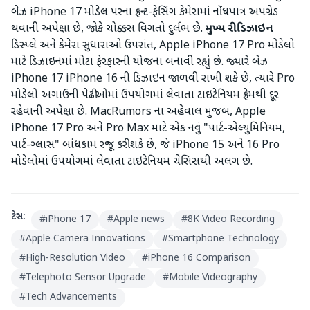
બેઝ iPhone 17 મોડેલ પરના ફ્રન્ટ-ફેસિંગ કેમેરામાં નોંધપાત્ર અપગ્રેડ
થવાની અપેક્ષા છે, જોકે ચોક્કસ વિગતો દુર્લભ છે.
મુખ્ય રીડિઝાઇન
ડિસ્પ્લે અને કેમેરા સુધારાઓ ઉપરાંત, Apple iPhone 17 Pro મોડેલો
માટે ડિઝાઇનમાં મોટા ફેરફારની યોજના બનાવી રહ્યું છે. જ્યારે બેઝ
iPhone 17 iPhone 16 ની ડિઝાઇન જાળવી રાખી શકે છે, ત્યારે Pro
મોડેલો અગાઉની પેઢીઓમાં ઉપયોગમાં લેવાતા ટાઇટેનિયમ ફ્રેમથી દૂર
રહેવાની અપેક્ષા છે. MacRumors ના અહેવાલ મુજબ, Apple
iPhone 17 Pro અને Pro Max માટે એક નવું "પાર્ટ-એલ્યુમિનિયમ,
પાર્ટ-ગ્લાસ" બાંધકામ રજૂ કરી શકે છે, જે iPhone 15 અને 16 Pro
મોડેલોમાં ઉપયોગમાં લેવાતા ટાઇટેનિયમ ચેસિસથી અલગ છે.
ટેગ્સ:
#
iPhone 17
#
Apple news
#
8K Video Recording
#
Apple Camera Innovations
#
Smartphone Technology
#
High-Resolution Video
#
iPhone 16 Comparison
#
Telephoto Sensor Upgrade
#
Mobile Videography
#
Tech Advancements