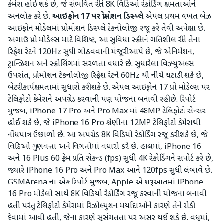
કેમેરા હોઈ શકે છે, જે સંભવિત રીતે 8K વિડિઓ રેકોર્ડિંગ ક્ષમતાઓને
અનલૉક કરે છે.
આઇફોન 17 પર પ્રોમોશન ડિસ્પ્લે
એપલ પ્રથમ વખત બેઝ
આઇફોન મોડેલમાં પ્રોમોશન ડિસ્પ્લે ટેકનોલોજી રજૂ કરે તેવી અપેક્ષા છે.
અગાઉ પ્રો મોડેલ્સ માટે વિશિષ્ટ, આ સુવિધા સ્ક્રીનને ગતિશીલ રીતે તેના
રિફ્રેશ રેટને 120Hz સુધી ગોઠવવાની મંજૂરી આપે છે, જે એનિમેશન,
ટ્રાન્ઝિશન અને સ્ક્રોલિંગમાં સરળતા વધારે છે. સુધારેલા વિઝ્યુઅલ્સ
ઉપરાંત, પ્રોમોશન ટેકનોલોજી રિફ્રેશ રેટને 60Hz થી નીચે ઘટાડી શકે છે,
બેટરી કાર્યક્ષમતામાં સુધારો કરી શકે છે. એપલ આઇફોન 17 પ્રો મોડેલ્સ પર
ટેલિફોટો કેમેરાને અપગ્રેડ કરવાની પણ યોજના બનાવી રહી છે. રિપોર્ટ
મુજબ, iPhone 17 Pro અને Pro Max માં 48MP ટેલિફોટો સેન્સર
હોઈ શકે છે, જે iPhone 16 Pro શ્રેણીના 12MP ટેલિફોટો કેમેરાથી
નોંધપાત્ર ઉછાળો છે. આ અપગ્રેડ 8K વિડિયો રેકોર્ડિંગ રજૂ કરી શકે છે, જે
વિડિઓ ગુણવત્તા અને વિગતોમાં વધારો કરે છે. હાલમાં, iPhone 16
અને 16 Plus 60 ફ્રેમ પ્રતિ સેકન્ડ (fps) સુધી 4K રેકોર્ડિંગને સપોર્ટ કરે છે,
જ્યારે iPhone 16 Pro અને Pro Max આને 120fps સુધી લંબાવે છે.
GSMArena ના એક રિપોર્ટ મુજબ, Apple એ શરૂઆતમાં iPhone
16 Pro મોડેલો સાથે 8K વિડિયો રેકોર્ડિંગ રજૂ કરવાની યોજના બનાવી
હતી પરંતુ ટેલિફોટો કેમેરામાં રિઝોલ્યુશન મર્યાદાઓને કારણે તેને રોકી
દેવામાં આવી હતી, જેના કારણે સુસંગતતા પર અસર થઈ શકે છે. વધુમાં,