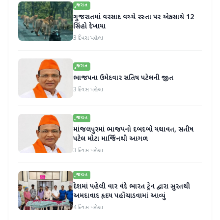
ગુજરાત
ગુજરાતમાં વરસાદ વચ્ચે રસ્તા પર એકસાથે 12
સિંહો દેખાયા
3 દિવસ પહેલા
ગુજરાત
ભાજપના ઉમેદવાર સતિષ પટેલની જીત
3 દિવસ પહેલા
ગુજરાત
માંજલપુરમાં ભાજપનો દબદબો યથાવત, સતીષ
પટેલ મોટા માર્જિનથી આગળ
3 દિવસ પહેલા
ગુજરાત
દેશમાં પહેલી વાર વંદે ભારત ટ્રેન દ્વારા સુરતથી
અમદાવાદ હૃદય પહોંચાડવામાં આવ્યું
4 દિવસ પહેલા