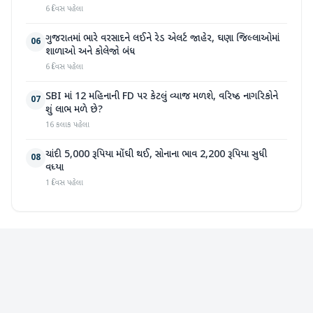
6 દિવસ પહેલા
ગુજરાતમાં ભારે વરસાદને લઈને રેડ એલર્ટ જાહેર, ઘણા જિલ્લાઓમાં
06
શાળાઓ અને કોલેજો બંધ
6 દિવસ પહેલા
SBI માં 12 મહિનાની FD પર કેટલું વ્યાજ મળશે, વરિષ્ઠ નાગરિકોને
07
શું લાભ મળે છે?
16 કલાક પહેલા
ચાંદી 5,000 રૂપિયા મોંઘી થઈ, સોનાના ભાવ 2,200 રૂપિયા સુધી
08
વધ્યા
1 દિવસ પહેલા