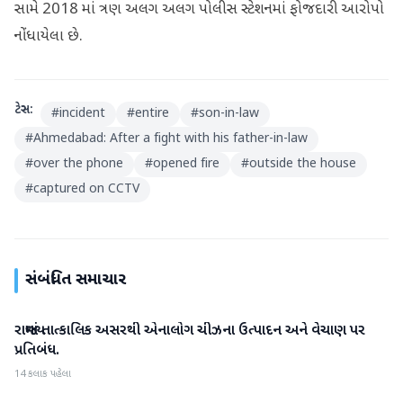
સામે 2018 માં ત્રણ અલગ અલગ પોલીસ સ્ટેશનમાં ફોજદારી આરોપો
નોંધાયેલા છે.
ટેગ્સ:
#
incident
#
entire
#
son-in-law
#
Ahmedabad: After a fight with his father-in-law
#
over the phone
#
opened fire
#
outside the house
#
captured on CCTV
સંબંધિત સમાચાર
રાજ્યમાં તાત્કાલિક અસરથી એનાલોગ ચીઝના ઉત્પાદન અને વેચાણ પર
ગુજરાત
પ્રતિબંધ.
14 કલાક પહેલા