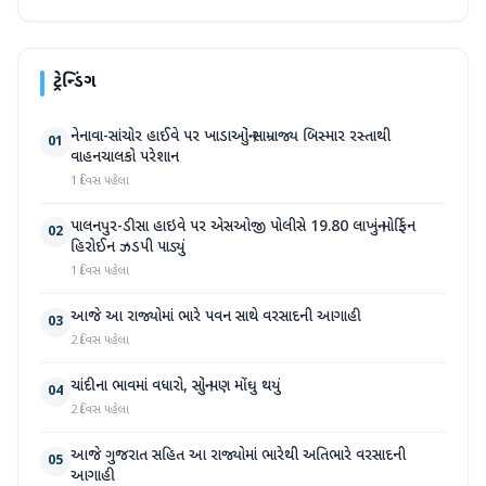
ટ્રેન્ડિંગ
નેનાવા-સાંચોર હાઈવે પર ખાડાઓનું સામ્રાજ્ય બિસ્માર રસ્તાથી
01
વાહનચાલકો પરેશાન
1 દિવસ પહેલા
પાલનપુર-ડીસા હાઇવે પર એસઓજી પોલીસે 19.80 લાખનું મોર્ફિન
02
હિરોઈન ઝડપી પાડ્યું
1 દિવસ પહેલા
આજે આ રાજ્યોમાં ભારે પવન સાથે વરસાદની આગાહી
03
2 દિવસ પહેલા
ચાંદીના ભાવમાં વધારો, સોનું પણ મોંઘુ થયું
04
2 દિવસ પહેલા
આજે ગુજરાત સહિત આ રાજ્યોમાં ભારેથી અતિભારે વરસાદની
05
આગાહી