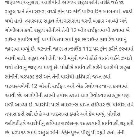
જણાવ્યા અનુસાર, આરોપીની ઓળખ રાહુલ સોની તરીકે થઈ છે.
રાહુલ અને તેના સસરા વચ્ચે ફોન પર કોઈ પારિવારિક બાબતમાં ઝઘડો
થયો હતો, ત્યારબાદ રાહુલ તેના સસરાના ઘરની બહાર આવ્યો અને
ગોળીબાર કર્યો. રાહુલ સોનીએ તેની 12 બોર રાઈફલમાંથી હવામાં બે
રાઉન્ડ ફાયરિંગ કર્યું. પ્રાથમિક તપાસમાં કુલ છ રાઉન્ડ ફાયરિંગ થયાનું
જાણવા મળ્યું છે. ઘટનાની જાણ તાત્કાલિક 112 પર ફોન કરીને કરવામાં
આવી હતી. રાહુલ અને તેની પત્ની મયુરી વચ્ચે કોઈ વાતને લઈને ઝઘડો
થયો હોવાનું જાણવા મળ્યું છે. પોલીસે કાર્યવાહી કરીને આરોપી રાહુલ
સોનીની ધરપકડ કરી અને તેની પાસેથી હથિયારો જપ્ત કર્યા.
ઘટનાસ્થળેથી 12 બોરની રાઈફલ અને એક રિવોલ્વર જપ્ત કરવામાં
આવી છે. આરોપીની કારની તપાસ કરતાં ચાર રિવોલ્વર કારતૂસ પણ
મળી આવ્યા છે. આરોપી પાસે લાઇસન્સ પ્રાપ્ત હથિયાર છે. પોલીસ હવે
તપાસ કરી રહી છે કે આ લાઇસન્સ ક્યારે અને કેમ મળ્યું. પોલીસ
વહીવટીતંત્રે આરોપીનું હથિયાર લાઇસન્સ રદ કરવાની કાર્યવાહી શરૂ કરી
છે. ધરપકડ સમયે રાહુલ સોની કેફીનયુક્ત પીણું પી રહ્યો હતો. તેની