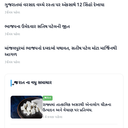
ગુજરાતમાં વરસાદ વચ્ચે રસ્તા પર એકસાથે 12 સિંહો દેખાયા
ગુજરાત
3 દિવસ પહેલા
ભાજપના ઉમેદવાર સતિષ પટેલની જીત
ગુજરાત
3 દિવસ પહેલા
માંજલપુરમાં ભાજપનો દબદબો યથાવત, સતીષ પટેલ મોટા માર્જિનથી
ગુજરાત
આગળ
3 દિવસ પહેલા
ગુજરાત
ના વધુ સમાચાર
ગુજરાત
રાજ્યમાં તાત્કાલિક અસરથી એનાલોગ ચીઝના
ઉત્પાદન અને વેચાણ પર પ્રતિબંધ.
14 કલાક પહેલા