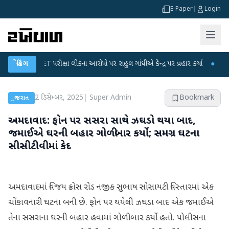
E-Paper
|
Login
GC-NET પરીક્ષા લીકના આરોપો પર રાહુલ ગાંધીએ કેન્દ્ર પર પ્રહાર કર્યા
બ્રેકિંગ
●
હિંમતનગરમા
2 ડિસેમ્બર, 2025
|
Super Admin
Bookmark
ગુજરાત
અમદાવાદ: ફોન પર સસરા સાથે ઝઘડો થયા બાદ,
જમાઈએ ઘરની બહાર ગોળીબાર કર્યો; સમગ્ર ઘટના
સીસીટીવીમાં કેદ
અમદાવાદમાં વિજય ક્રોસ રોડ નજીક સુભાષ સોસાયટી વિસ્તારમાં એક
ચોંકાવનારી ઘટના બની છે. ફોન પર થયેલી ઝઘડા બાદ એક જમાઈએ
તેના સસરાના ઘરની બહાર હવામાં ગોળીબાર કર્યો હતો. પોલીસના