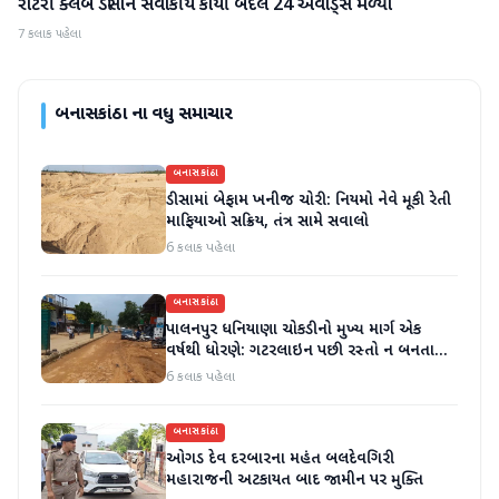
રોટરી ક્લબ ડીસાને સેવાકીય કાર્યો બદલ 24 એવોર્ડ્સ મળ્યા
બનાસકાંઠા
7 કલાક પહેલા
બનાસકાંઠા
ના વધુ સમાચાર
બનાસકાંઠા
ડીસામાં બેફામ ખનીજ ચોરી: નિયમો નેવે મૂકી રેતી
માફિયાઓ સક્રિય, તંત્ર સામે સવાલો
6 કલાક પહેલા
બનાસકાંઠા
પાલનપુર ધનિયાણા ચોકડીનો મુખ્ય માર્ગ એક
વર્ષથી ધોરણે: ગટરલાઇન પછી રસ્તો ન બનતા
હાલાકી
6 કલાક પહેલા
બનાસકાંઠા
ઓગડ દેવ દરબારના મહંત બલદેવગિરી
મહારાજની અટકાયત બાદ જામીન પર મુક્તિ