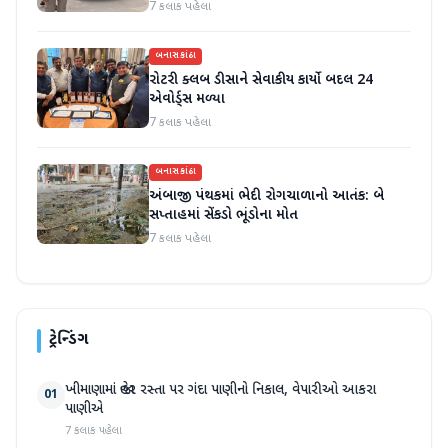
7 કલાક પહેલા
બનાસકાંઠા
રોટરી ક્લબ ડીસાને સેવાકીય કાર્યો બદલ 24
એવોર્ડ્સ મળ્યા
7 કલાક પહેલા
બનાસકાંઠા
અંબાજી પંથકમાં ભેદી રોગચાળાનો આતંક: બે
સપ્તાહમાં સેંકડો ભૂંડોના મોત
7 કલાક પહેલા
ટ્રેન્ડિંગ
ખીમાણામાં જાહેર રસ્તા પર ગંદા પાણીનો નિકાલ, વેપારીઓ આકરા
01
પાણીએ
7 કલાક પહેલા