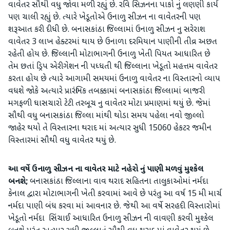
વાવેતર સૌથી વધુ જોવા મળી રહ્યું છે. રવિ સિઝનના પાકો નું લણણી કાર્ય
પણ ચાલી રહ્યું છે. ત્યારે ખેડૂતોએ ઉનાળુ સીઝન ના વાવેતરની પણ
શરૂઆત કરી દીધી છે. બનાસકાંઠા જિલ્લામાં ઉનાળુ સીઝન નુ સરેરાશ
વાવેતર 3 લાખ હેક્ટરમાં થાય છે ઉનાળા દરમિયાન પાણીની તીવ્ર અછત
રહેતી હોય છે. જિલ્લાની મોટાભાગની ઉનાળુ ખેતી પિયત આધારિત છે
તેમ છતાં ડ્રિપ એરીગેશન ની પધ્ધતી થી જિલ્લાના ખેડૂતો મહત્તમ વાવેતર
કરતા હોય છે ત્યારે આગામી સમયમાં ઉનાળુ વાવેતર ના વિસ્તારનો વ્યાપ
વધશે જોકે અત્યારે પ્રારંભિક તબક્કામાં બનાસકાંઠા જિલ્લામાં બાજરી
મગફળી ઘાસચારો ટેટી તરબૂચ નુ વાવેતર મોટા પ્રમાણમાં થયું છે. જેમાં
સૌથી વધુ બનાસકાંઠા જિલ્લા માંથી થોડા સમય પહેલા નવો જીલ્લો
જાહેર થયો તે વિસ્તારના થરાદ માં અત્યાર સુધી 15060 હેકટર જમીન
વિસ્તારમાં સૌથી વધુ વાવેતર થયું છે.
આ વર્ષે ઉનાળુ સીઝન ના વાવેતર માટે નહેરો નું પાણી મળવું મુશ્કેલ
બનશે;
બનાસકાંઠા જિલ્લાના વાવ થરાદ સહિતના તાલુકાઓમાં નર્મદા
કેનાલ દ્વારા મોટાભાગની ખેતી કરવામાં આવે છે પરંતુ આ વર્ષ 15 મી માર્ચ
નર્મદા પાણી બંધ કરવા માં આવનાર છે. જેથી આ વર્ષે સરહદી વિસ્તારોમાં
ખેડૂતો નર્મદા સિંચાઈ આધારિત ઉનાળુ સીઝન ની વાવણી કરવી મુશ્કેલ