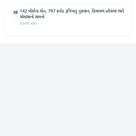
142 લોકોના મોત, 797 કરોડ રૂપિયાનું નુકસાન, હિમાચલ પ્રદેશમાં ભારે
08
ચોમાસાનો સામનો
8 કલાક પહેલા