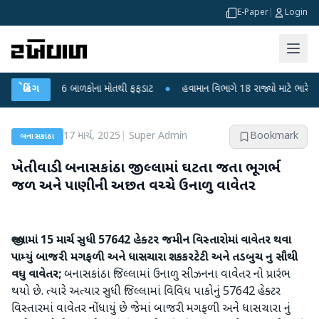
E-Paper
|
Login
ંદીપુરા? 6 બાળકોના મોતથી ફફડાટ
બ્રેકિંગ
●
હવામાન વિભાગે 18 રાજ્યો માટે ભારે વરસાદની 
17 માર્ચ, 2025
|
Super Admin
Bookmark
બનાસકાંઠા
ખેતીવાડી: બનાસકાંઠા જીલ્લામાં ઘટતા જતા ભૂગર્ભ
જળ અને પાણીની અછત વચ્ચે ઉનાળુ વાવેતર
જીલ્લામાં 15 માર્ચ સુધી 57642 હેક્ટર જમીન વિસ્તારોમાં વાવેતર થવા
પામ્યું
બાજરી મગફળી અને ધાસચારા શકકરટેટી અને તડબુચ નુ સૌથી
વધુ વાવેતર;
બનાસકાંઠા જિલ્લામાં ઉનાળુ સીઝનના વાવેતર નો પ્રારંભ
થયો છે. ત્યારે અત્યાર સુધી જિલ્લામાં વિવિધ પાકોનું 57642 હેક્ટર
વિસ્તારમાં વાવેતર નોંધાયું છે જેમાં બાજરી મગફળી અને ધાસચારા નું