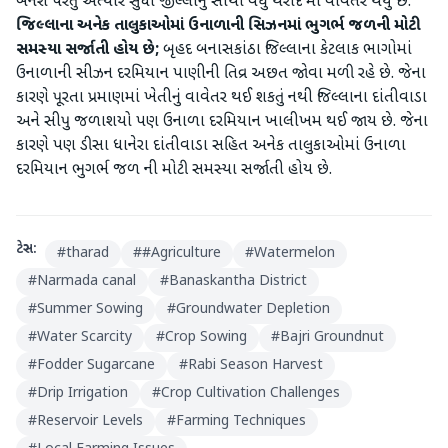
બનશે પરંતુ અત્યાર સુધી જીલ્લાનું સૌથી વધુ થરાદ માં વાવેતર થયું છે.
જિલ્લાના અનેક તાલુકાઓમાં ઉનાળાની સિઝનમાં ભુગર્ભ જળની મોટી
સમસ્યા સર્જાતી હોય છે;
બૃહદ બનાસકાંઠા જિલ્લાના કેટલાક ભાગોમાં
ઉનાળાની સીઝન દરમિયાન પાણીની તિવ્ર અછત જોવા મળી રહે છે. જેના
કારણે પૂરતા પ્રમાણમાં ખેતીનું વાવેતર થઈ શકતું નથી જિલ્લાના દાંતીવાડા
અને સીપુ જળાશયો પણ ઉનાળા દરમિયાન ખાલીખમ થઈ જાય છે. જેના
કારણે પણ ડીસા ધાનેરા દાંતીવાડા સહિત અનેક તાલુકાઓમાં ઉનાળા
દરમિયાન ભુગર્ભ જળ ની મોટી સમસ્યા સર્જાતી હોય છે.
ટેગ્સ:
#
tharad
#
#Agriculture
#
Watermelon
#
Narmada canal
#
Banaskantha District
#
Summer Sowing
#
Groundwater Depletion
#
Water Scarcity
#
Crop Sowing
#
Bajri Groundnut
#
Fodder Sugarcane
#
Rabi Season Harvest
#
Drip Irrigation
#
Crop Cultivation Challenges
#
Reservoir Levels
#
Farming Techniques