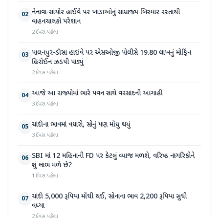
નેનાવા-સાંચોર હાઈવે પર ખાડાઓનું સામ્રાજ્ય બિસ્માર રસ્તાથી
02
વાહનચાલકો પરેશાન
2 દિવસ પહેલા
પાલનપુર-ડીસા હાઇવે પર એસઓજી પોલીસે 19.80 લાખનું મોર્ફિન
03
હિરોઈન ઝડપી પાડ્યું
2 દિવસ પહેલા
આજે આ રાજ્યોમાં ભારે પવન સાથે વરસાદની આગાહી
04
3 દિવસ પહેલા
ચાંદીના ભાવમાં વધારો, સોનું પણ મોંઘુ થયું
05
3 દિવસ પહેલા
SBI માં 12 મહિનાની FD પર કેટલું વ્યાજ મળશે, વરિષ્ઠ નાગરિકોને
06
શું લાભ મળે છે?
1 દિવસ પહેલા
ચાંદી 5,000 રૂપિયા મોંઘી થઈ, સોનાના ભાવ 2,200 રૂપિયા સુધી
07
વધ્યા
2 દિવસ પહેલા