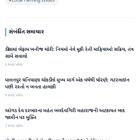
#
Local Farming Issues
સંબંધિત સમાચાર
ડીસામાં બેફામ ખનીજ ચોરી: નિયમો નેવે મૂકી રેતી માફિયાઓ સક્રિય, તંત્ર
બનાસકાંઠા
સામે સવાલો
6 કલાક પહેલા
પાલનપુર ધનિયાણા ચોકડીનો મુખ્ય માર્ગ એક વર્ષથી ધોરણે: ગટરલાઇન
બનાસકાંઠા
પછી રસ્તો ન બનતા હાલાકી
6 કલાક પહેલા
ઓગડ દેવ દરબારના મહંત બલદેવગિરી મહારાજની અટકાયત બાદ
બનાસકાંઠા
જામીન પર મુક્તિ
7 કલાક પહેલા