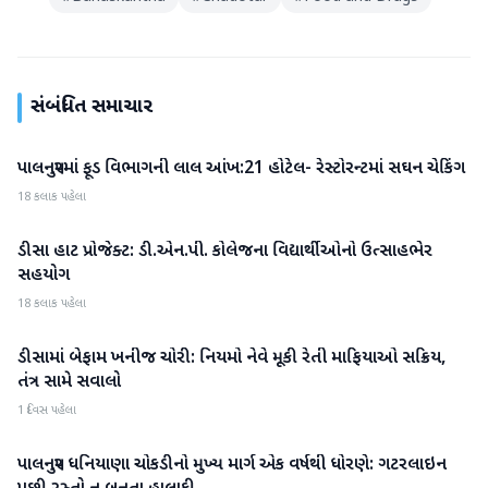
સંબંધિત સમાચાર
પાલનપુરમાં ફૂડ વિભાગની લાલ આંખ:21 હોટેલ- રેસ્ટોરન્ટમાં સઘન ચેકિંગ
બનાસકાંઠા
18 કલાક પહેલા
ડીસા હાટ પ્રોજેક્ટ: ડી.એન.પી. કોલેજના વિદ્યાર્થીઓનો ઉત્સાહભેર
બનાસકાંઠા
સહયોગ
18 કલાક પહેલા
ડીસામાં બેફામ ખનીજ ચોરી: નિયમો નેવે મૂકી રેતી માફિયાઓ સક્રિય,
બનાસકાંઠા
તંત્ર સામે સવાલો
1 દિવસ પહેલા
પાલનપુર ધનિયાણા ચોકડીનો મુખ્ય માર્ગ એક વર્ષથી ધોરણે: ગટરલાઇન
બનાસકાંઠા