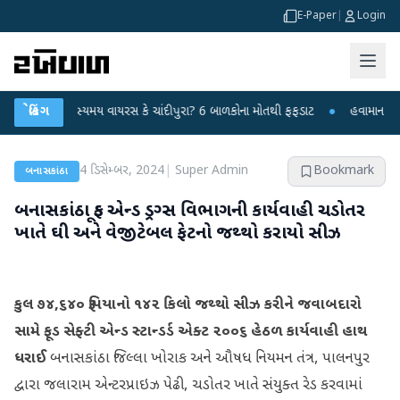
E-Paper
|
Login
રમાં રહસ્યમય વાયરસ કે ચાંદીપુરા? 6 બાળકોના મોતથી ફફડાટ
બ્રેકિંગ
●
હવામાન વિભાગે 18 ર
4 ડિસેમ્બર, 2024
|
Super Admin
Bookmark
બનાસકાંઠા
બનાસકાંઠા ફૂડ એન્ડ ડ્રગ્સ વિભાગની કાર્યવાહી ચડોતર
ખાતે ઘી અને વેજીટેબલ ફેટનો જથ્થો કરાયો સીઝ
કુલ ૭૪,૬૪૦ રૂપિયાનો ૧૪૨ કિલો જથ્થો સીઝ કરીને જવાબદારો
સામે ફૂડ સેફ્ટી એન્ડ સ્ટાન્ડર્ડ એક્ટ ૨૦૦૬ હેઠળ કાર્યવાહી હાથ
ધરાઈ
બનાસકાંઠા જિલ્લા ખોરાક અને ઔષધ નિયમન તંત્ર, પાલનપુર
દ્વારા જલારામ એન્ટરપ્રાઇઝ પેઢી, ચડોતર ખાતે સંયુક્ત રેડ કરવામાં