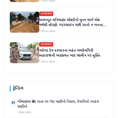
1 દિવસ પહેલા
બનાસકાંઠા
પાલનપુર ધનિયાણા ચોકડીનો મુખ્ય માર્ગ એક
વર્ષથી ધોરણે: ગટરલાઇન પછી રસ્તો ન બનતા
હાલાકી
1 દિવસ પહેલા
બનાસકાંઠા
ઓગડ દેવ દરબારના મહંત બલદેવગિરી
મહારાજની અટકાયત બાદ જામીન પર મુક્તિ
1 દિવસ પહેલા
ટ્રેન્ડિંગ
ખીમાણામાં જાહેર રસ્તા પર ગંદા પાણીનો નિકાલ, વેપારીઓ આકરા
01
પાણીએ
1 દિવસ પહેલા