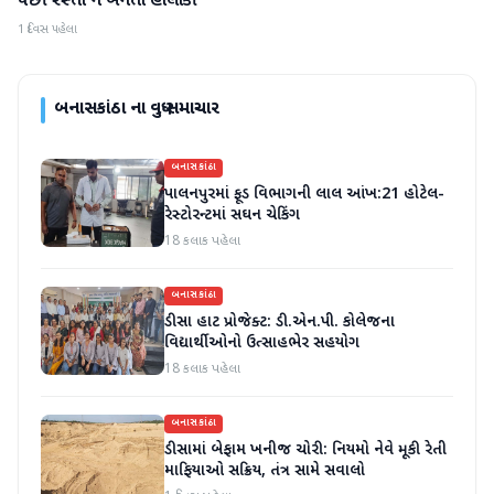
પછી રસ્તો ન બનતા હાલાકી
1 દિવસ પહેલા
બનાસકાંઠા
ના વધુ સમાચાર
બનાસકાંઠા
પાલનપુરમાં ફૂડ વિભાગની લાલ આંખ:21 હોટેલ-
રેસ્ટોરન્ટમાં સઘન ચેકિંગ
18 કલાક પહેલા
બનાસકાંઠા
ડીસા હાટ પ્રોજેક્ટ: ડી.એન.પી. કોલેજના
વિદ્યાર્થીઓનો ઉત્સાહભેર સહયોગ
18 કલાક પહેલા
બનાસકાંઠા
ડીસામાં બેફામ ખનીજ ચોરી: નિયમો નેવે મૂકી રેતી
માફિયાઓ સક્રિય, તંત્ર સામે સવાલો