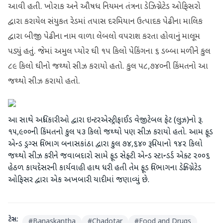
આવી હતી. ખોરાક અને ઔષધ નિયમન તંત્રના ડેઝિગ્નેટેડ ઓફિસરો
દ્વારા કરાયેલ સંયુકત રેડમાં તપાસ દરમિયાન ઉત્પાદક પેઢીના માલિક
દ્વારા બીજી પેઢીના નામ વાળા લેબલો વપરાશ કરતા હોવાનું માલૂમ
પડ્યું હતું. જેમાં અમુલ પ્યોર ઘી ૧૫ કિલો પેકિંગના ૬ ડબ્બા મળીને કુલ
૮૯ કિલો ઘીનો જથ્થો સીઝ કરાયો હતો. કુલ ૫૮,૭૪૦ની કિંમતનો આ
જથ્થો સીઝ કરાયો હતો.
આ સાથે અધિકારીઓ દ્વારા ઇન્ટરએસ્ટ્રીફાઈડ વેજીટેબલ ફેટ (લુઝ)નો રૂ.
૧૫,૯૦૦ની કિંમતનો કુલ ૫૩ કિલો જથ્થો પણ સીઝ કરાયો હતો. આમ ફૂડ
એન્ડ ડ્રગ્સ વિભાગ બનાસકાંઠા દ્વારા કુલ ૭૪,૬૪૦ રૂપિયાનો ૧૪૨ કિલો
જથ્થો સીઝ કરીને જવાબદારો સામે ફૂડ સેફ્ટી એન્ડ સ્ટાન્ડર્ડ એક્ટ ૨૦૦૬
હેઠળ કાયદેસરની કાર્યવાહી હાથ ધરી હતી તેમ ફૂડ વિભાગના ડેઝિગ્નેટેડ
ઓફિસર દ્વારા એક અખબારી યાદીમાં જણાવ્યું છે.
ટેગ્સ:
#
Banaskantha
#
Chadotar
#
Food and Drugs