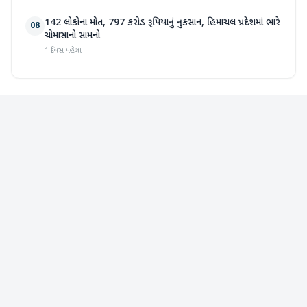
142 લોકોના મોત, 797 કરોડ રૂપિયાનું નુકસાન, હિમાચલ પ્રદેશમાં ભારે
08
ચોમાસાનો સામનો
1 દિવસ પહેલા