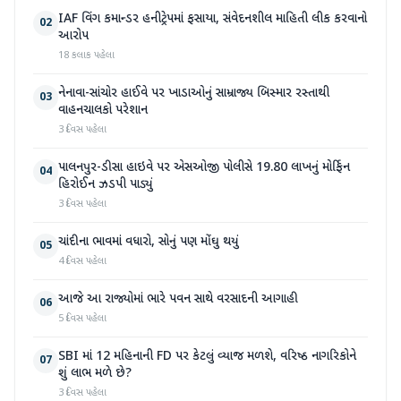
IAF વિંગ કમાન્ડર હનીટ્રેપમાં ફસાયા, સંવેદનશીલ માહિતી લીક કરવાનો
02
આરોપ
18 કલાક પહેલા
નેનાવા-સાંચોર હાઈવે પર ખાડાઓનું સામ્રાજ્ય બિસ્માર રસ્તાથી
03
વાહનચાલકો પરેશાન
3 દિવસ પહેલા
પાલનપુર-ડીસા હાઇવે પર એસઓજી પોલીસે 19.80 લાખનું મોર્ફિન
04
હિરોઈન ઝડપી પાડ્યું
3 દિવસ પહેલા
ચાંદીના ભાવમાં વધારો, સોનું પણ મોંઘુ થયું
05
4 દિવસ પહેલા
આજે આ રાજ્યોમાં ભારે પવન સાથે વરસાદની આગાહી
06
5 દિવસ પહેલા
SBI માં 12 મહિનાની FD પર કેટલું વ્યાજ મળશે, વરિષ્ઠ નાગરિકોને
07
શું લાભ મળે છે?
3 દિવસ પહેલા