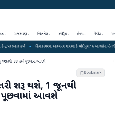
રાત
રાજકારણ
બિઝનેસ
સ્પોર્ટ્સ
હેલ્થ
ગેજેટ
અન
્યા
●
હિંમતનગરમાં રહસ્યમય વાયરસ કે ચાંદીપુરા? 6 બાળકોના મોતથી ફફડાટ
●
હ
 ગણતરી; 33 પ્રશ્નો પૂછવામાં આવશે
Bookmark
તરી શરૂ થશે, 1 જૂનથી
ો પૂછવામાં આવશે