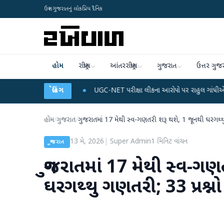
ઉત્તર ગુજરાતનું લોકપ્રિય દૈનિક
હોમ
રાષ્ટ્રીય
આંતરરાષ્ટ્રીય
ગુજરાત
ઉત્તર ગુજ
ે ડેટા પ્લાન
●
UGC-NET પરીક્ષા લીકના આરોપો પર રાહુલ ગાંધીએ કેન્દ્ર પર પ્રહાર કર
બ્રેકિંગ
હોમ
/
ગુજરાત
/
ગુજરાતમાં 17 મેથી સ્વ-ગણતરી શરૂ થશે, 1 જૂનથી ઘરગથ્થુ
13 મે, 2026
|
Super Admin
1
મિનિટ વાંચન
ગુજરાત
ગુજરાતમાં 17 મેથી સ્વ-ગણ
ઘરગથ્થુ ગણતરી; 33 પ્રશ્ન