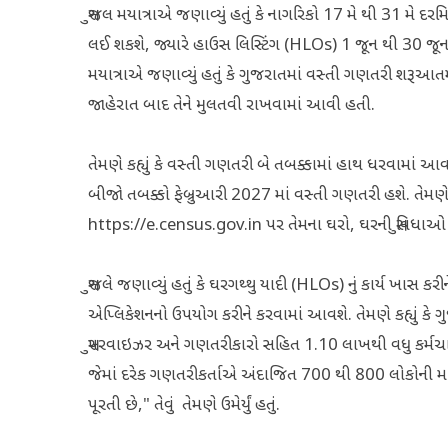
સુજલ મયાત્રાએ જણાવ્યું હતું કે નાગરિકો 17 મે થી 31 મે 
લઈ શકશે, જ્યારે હાઉસ લિસ્ટિંગ (HLOs) 1 જૂન થી 30 જૂ
મયાત્રાએ જણાવ્યું હતું કે ગુજરાતમાં વસ્તી ગણતરી શરૂઆત
જાહેરાત બાદ તેને મુલતવી રાખવામાં આવી હતી.
તેમણે કહ્યું કે વસ્તી ગણતરી બે તબક્કામાં હાથ ધરવામાં આવ
બીજો તબક્કો ફેબ્રુઆરી 2027 માં વસ્તી ગણતરી હશે. તેમણે 
https://e.census.gov.in પર તેમના ઘરો, ઘરની સુવિધા
સુજલે જણાવ્યું હતું કે ઘરગથ્થુ યાદી (HLOs) નું કાર્ય ખાસ ક
એપ્લિકેશનનો ઉપયોગ કરીને કરવામાં આવશે. તેમણે કહ્યું કે 
સુપરવાઇઝર અને ગણતરીકારો સહિત 1.10 લાખથી વધુ કર્મચારીઓ
જેમાં દરેક ગણતરીકર્તાએ અંદાજિત 700 થી 800 લોકોની માહિ
પૂરતી છે," તેવું તેમણે ઉમેર્યું હતું.