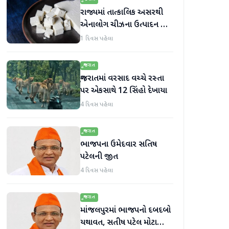
રાજ્યમાં તાત્કાલિક અસરથી
એનાલોગ ચીઝના ઉત્પાદન અને
વેચાણ પર પ્રતિબંધ.
1 દિવસ પહેલા
ગુજરાત
ગુજરાતમાં વરસાદ વચ્ચે રસ્તા
પર એકસાથે 12 સિંહો દેખાયા
4 દિવસ પહેલા
ગુજરાત
ભાજપના ઉમેદવાર સતિષ
પટેલની જીત
4 દિવસ પહેલા
ગુજરાત
માંજલપુરમાં ભાજપનો દબદબો
યથાવત, સતીષ પટેલ મોટા