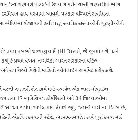
દરમિયાન 'સ્વ-ગણતરી પોર્ટલ'નો ઉપયોગ કરીને વસ્તી ગણતરીમાં ભાગ
ન દરમિયાન હાથ ધરવામાં આવશે. પત્રકાર પરિષદને સંબોધતા
માં એપ્રિલમાં યોજાવાની હતી પરંતુ સ્થાનિક સંસ્થાઓની ચૂંટણીઓની
શે: પ્રથમ તબક્કો ઘરગથ્થુ યાદી (HLO) હશે, જે જૂનમાં થશે, અને
કહ્યું કે પ્રથમ વખત, નાગરિકો ભારત સરકારના પોર્ટલ,
ઓ અને સંપત્તિઓ વિશેની માહિતી ઓનલાઇન સબમિટ કરી શકશે.
રીને વસ્તી ગણતરી ક્ષેત્ર કાર્ય માટે રચાયેલ એક ખાસ મોબાઇલ
ગુજરાતના 17 મ્યુનિસિપલ કોર્પોરેશનો અને 34 જિલ્લાઓમાં
 આ કાર્યમાં સામેલ થશે. તેમણે કહ્યું, "તેમની પાસે 30 દિવસ છે,
તી એકત્રિત કરવાની રહેશે. આ સમયમર્યાદા કાર્ય પૂર્ણ કરવા માટે