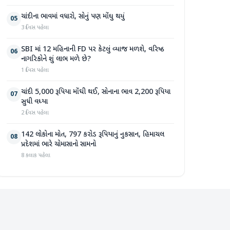
ચાંદીના ભાવમાં વધારો, સોનું પણ મોંઘુ થયું
05
3 દિવસ પહેલા
SBI માં 12 મહિનાની FD પર કેટલું વ્યાજ મળશે, વરિષ્ઠ
06
નાગરિકોને શું લાભ મળે છે?
1 દિવસ પહેલા
ચાંદી 5,000 રૂપિયા મોંઘી થઈ, સોનાના ભાવ 2,200 રૂપિયા
07
સુધી વધ્યા
2 દિવસ પહેલા
142 લોકોના મોત, 797 કરોડ રૂપિયાનું નુકસાન, હિમાચલ
08
પ્રદેશમાં ભારે ચોમાસાનો સામનો
8 કલાક પહેલા