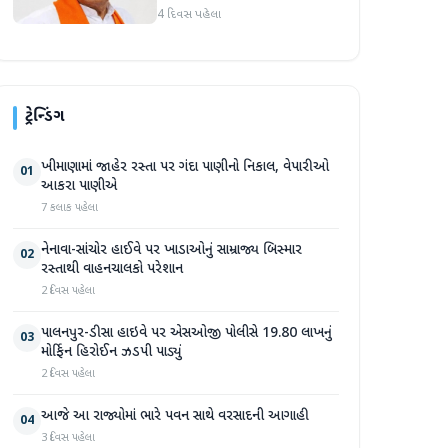
માર્જિનથી આગળ
4 દિવસ પહેલા
ટ્રેન્ડિંગ
ખીમાણામાં જાહેર રસ્તા પર ગંદા પાણીનો નિકાલ, વેપારીઓ
01
આકરા પાણીએ
7 કલાક પહેલા
નેનાવા-સાંચોર હાઈવે પર ખાડાઓનું સામ્રાજ્ય બિસ્માર
02
રસ્તાથી વાહનચાલકો પરેશાન
2 દિવસ પહેલા
પાલનપુર-ડીસા હાઇવે પર એસઓજી પોલીસે 19.80 લાખનું
03
મોર્ફિન હિરોઈન ઝડપી પાડ્યું
2 દિવસ પહેલા
આજે આ રાજ્યોમાં ભારે પવન સાથે વરસાદની આગાહી
04
3 દિવસ પહેલા