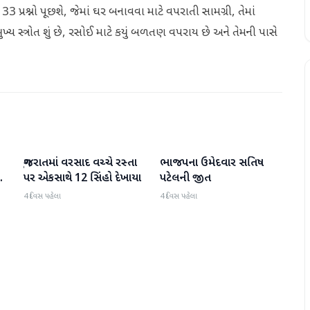
પ્રશ્નો પૂછશે, જેમાં ઘર બનાવવા માટે વપરાતી સામગ્રી, તેમાં
ખ્ય સ્ત્રોત શું છે, રસોઈ માટે કયું બળતણ વપરાય છે અને તેમની પાસે
ગુજરાતમાં વરસાદ વચ્ચે રસ્તા
ભાજપના ઉમેદવાર સતિષ
ગુજરાત
ગુજરાત
પર એકસાથે 12 સિંહો દેખાયા
પટેલની જીત
4 દિવસ પહેલા
4 દિવસ પહેલા