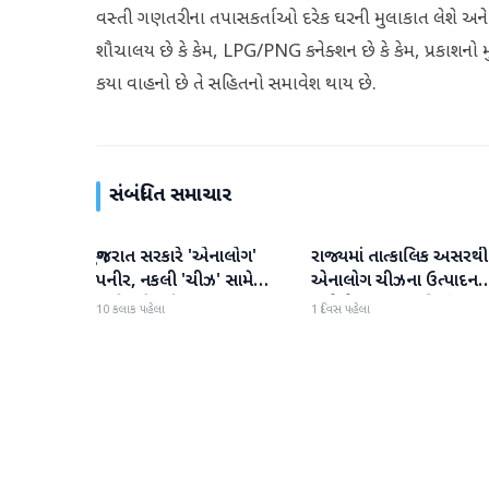
વસ્તી ગણતરીના તપાસકર્તાઓ દરેક ઘરની મુલાકાત લેશે અને 33 
શૌચાલય છે કે કેમ, LPG/PNG કનેક્શન છે કે કેમ, પ્રકાશનો મુ
કયા વાહનો છે તે સહિતનો સમાવેશ થાય છે.
સંબંધિત સમાચાર
ગુજરાત સરકારે 'એનાલોગ'
રાજ્યમાં તાત્કાલિક અસરથી
ગુજરાત
ગુજરાત
પનીર, નકલી 'ચીઝ' સામે
એનાલોગ ચીઝના ઉત્પાદન
કાર્યવાહી કરી
અને વેચાણ પર પ્રતિબંધ.
10 કલાક પહેલા
1 દિવસ પહેલા