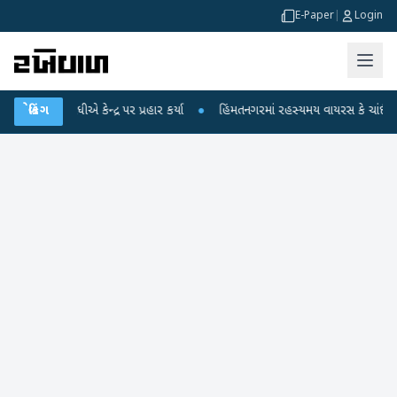
E-Paper
|
Login
ુલ ગાંધીએ કેન્દ્ર પર પ્રહાર કર્યા
બ્રેકિંગ
●
હિંમતનગરમાં રહસ્યમય વાયરસ કે ચાંદીપુરા? 6