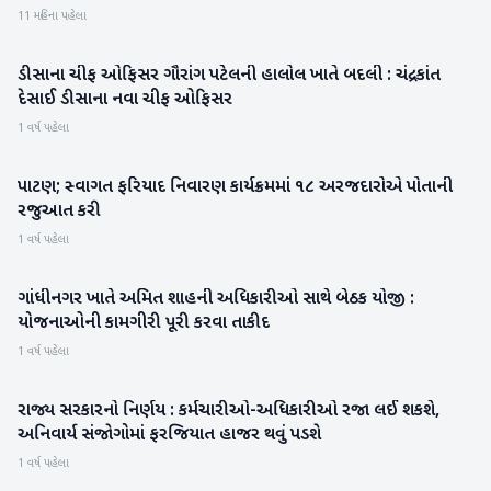
11 મહિના પહેલા
ડીસાના ચીફ ઓફિસર ગૌરાંગ પટેલની હાલોલ ખાતે બદલી : ચંદ્રકાંત
બનાસકાંઠા
દેસાઈ ડીસાના નવા ચીફ ઓફિસર
1 વર્ષ પહેલા
પાટણ; સ્વાગત ફરિયાદ નિવારણ કાર્યક્રમમાં ૧૮ અરજદારોએ પોતાની
પાટણ
રજુઆત કરી
1 વર્ષ પહેલા
ગાંધીનગર ખાતે અમિત શાહની અધિકારીઓ સાથે બેઠક યોજી :
ગુજરાત
યોજનાઓની કામગીરી પૂરી કરવા તાકીદ
1 વર્ષ પહેલા
રાજ્ય સરકારનો નિર્ણય : કર્મચારીઓ-અધિકારીઓ રજા લઈ શકશે,
ગુજરાત
અનિવાર્ય સંજોગોમાં ફરજિયાત હાજર થવું પડશે
1 વર્ષ પહેલા