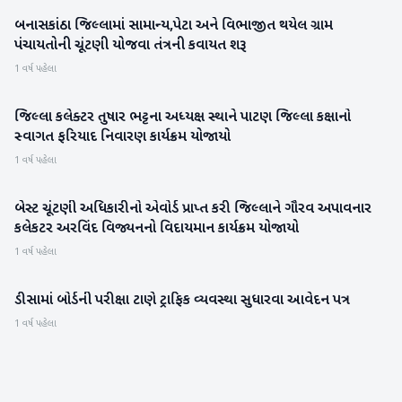
બનાસકાંઠા જિલ્લામાં સામાન્ય,પેટા અને વિભાજીત થયેલ ગ્રામ
બનાસકાંઠા
પંચાયતોની ચૂંટણી યોજવા તંત્રની કવાયત શરૂ
1 વર્ષ પહેલા
જિલ્લા કલેક્ટર તુષાર ભટ્ટના અધ્યક્ષ સ્થાને પાટણ જિલ્લા કક્ષાનો
પાટણ
સ્વાગત ફરિયાદ નિવારણ કાર્યક્રમ યોજાયો
1 વર્ષ પહેલા
બેસ્ટ ચૂંટણી અધિકારીનો એવોર્ડ પ્રાપ્ત કરી જિલ્લાને ગૌરવ અપાવનાર
પાટણ
કલેકટર અરવિંદ વિજ્યનનો વિદાયમાન કાર્યક્રમ યોજાયો
1 વર્ષ પહેલા
ડીસામાં બોર્ડની પરીક્ષા ટાણે ટ્રાફિક વ્યવસ્થા સુધારવા આવેદન પત્ર
બનાસકાંઠા
1 વર્ષ પહેલા