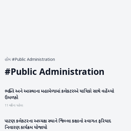
હોમ
/
#Public Administration
#
Public Administration
ભક્તિ અને આસ્થાના મહામેળામાં કલેકટરએ યાત્રિકો સાથે વહેંચ્યો
બનાસકાંઠા
ઉમળકો
11 મહિના પહેલા
પાટણ કલેકટરના અધ્યક્ષ સ્થાને જિલ્લા કક્ષાનો સ્વાગત ફરિયાદ
પાટણ
નિવારણ કાર્યક્રમ યોજાયો