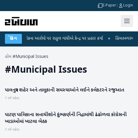
E-Paper
|
Login
પરીક્ષા લીકના આરોપો પર રાહુલ ગાંધીએ કેન્દ્ર પર પ્રહાર કર્યા
બ્રેકિંગ
●
હિંમતનગરમાં રહસ્
હોમ
/
#Municipal Issues
#
Municipal Issues
પાલનપુર શહેર અને તાલુકાની સમસ્યાઓને લઈને કલેકટરને રજુઆત
બનાસકાંઠા
1 વર્ષ પહેલા
પાટણ પાલિકાના સત્તાધીશોને કુંભકર્ણની નિંદ્રામાંથી ઢંઢોળવા કોગ્રેસની
પાટણ
ખાડાઓમાં ખાટલા બેઠક
1 વર્ષ પહેલા