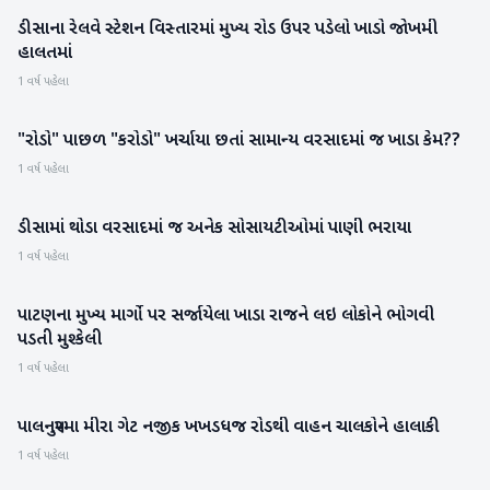
ડીસાના રેલવે સ્ટેશન વિસ્તારમાં મુખ્ય રોડ ઉપર પડેલો ખાડો જોખમી
બનાસકાંઠા
હાલતમાં
1 વર્ષ પહેલા
"રોડો" પાછળ "કરોડો" ખર્ચાયા છતાં સામાન્ય વરસાદમાં જ ખાડા કેમ??
બનાસકાંઠા
1 વર્ષ પહેલા
ડીસામાં થોડા વરસાદમાં જ અનેક સોસાયટીઓમાં પાણી ભરાયા
બનાસકાંઠા
1 વર્ષ પહેલા
પાટણના મુખ્ય માર્ગો પર સર્જાયેલા ખાડા રાજને લઇ લોકોને ભોગવી
પાટણ
પડતી મુશ્કેલી
1 વર્ષ પહેલા
પાલનપુરમા મીરા ગેટ નજીક ખખડધજ રોડથી વાહન ચાલકોને હાલાકી
બનાસકાંઠા
1 વર્ષ પહેલા