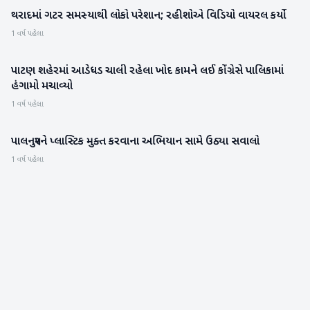
થરાદમાં ગટર સમસ્યાથી લોકો પરેશાન; રહીશોએ વિડિયો વાયરલ કર્યો
બનાસકાંઠા
1 વર્ષ પહેલા
પાટણ શહેરમાં આડેધડ ચાલી રહેલા ખોદ કામને લઈ કોંગ્રેસે પાલિકામાં
પાટણ
હંગામો મચાવ્યો
1 વર્ષ પહેલા
પાલનપુરને પ્લાસ્ટિક મુક્ત કરવાના અભિયાન સામે ઉઠ્યા સવાલો
બનાસકાંઠા
1 વર્ષ પહેલા