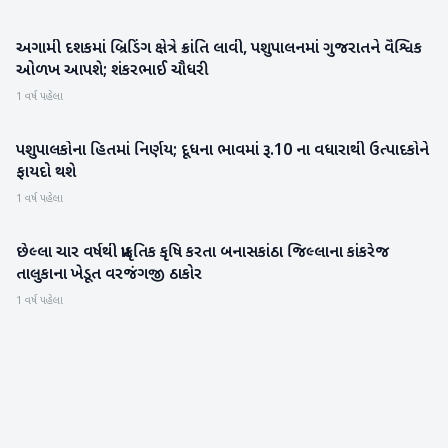
અગામી દશકમાં બ્રિડિંગ ક્ષેત્રે ક્રાંતિ લાવી, પશુપાલનમાં ગુજરાતને વૈશ્વિક
બનાસકાંઠા
ઓળખ આપશે; શંકરભાઈ ચૌધરી
1 વર્ષ પહેલા
પશુપાલકોના હિતમાં નિર્ણય; દૂધના ભાવમાં રૂ.10 ના વધારાથી ઉત્પાદકોને
મહેસાણા
ફાયદો થશે
1 વર્ષ પહેલા
છેલ્લા ચાર વર્ષથી પ્રાકૃતિક કૃષિ કરતા બનાસકાંઠા જિલ્લાના કાંકરેજ
બનાસકાંઠા
તાલુકાના ખેડૂત વરજંગજી ઠાકોર
1 વર્ષ પહેલા