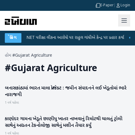
E-Paper
|
Login
●
બ્રેકિંગ
UGC-NET પરીક્ષા લીકના આરોપો પર રાહુલ ગાંધીએ કેન્દ્ર પર પ્રહાર કર્યા
●
હિં
હોમ
/
#Gujarat Agriculture
#
Gujarat Agriculture
બનાસકાંઠામાં ભારત માલા પ્રોજેક્ટ : જમીન સંપાદનને લઈ ખેડૂતોમાં ભારે
બનાસકાંઠા
નારાજગી
1 વર્ષ પહેલા
કાણોદર ગામના ખેડૂતે છાણીયુ ખાતર નાખવાનું રિમોટથી ચાલતું ટ્રોલી
બનાસકાંઠા
સાથેનું અદ્યતન ટેકનોલોજી સાથેનું મશીન તૈયાર કર્યું
1 વર્ષ પહેલા