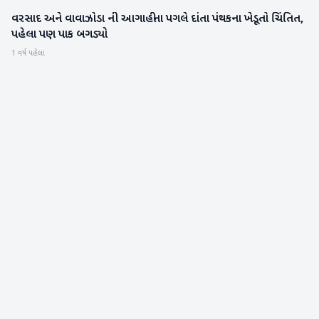
વરસાદ અને વાવાઝોડા ની આગાહીના પગલે દાંતા પંથકના ખેડૂતો ચિંતિત,
બનાસકાંઠા
પહેલા પણ પાક બગડ્યો
1 વર્ષ પહેલા