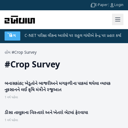
E-Paper
|
Login
ાન
●
બ્રેકિંગ
UGC-NET પરીક્ષા લીકના આરોપો પર રાહુલ ગાંધીએ કેન્દ્ર પર પ્રહાર કર્યા
●
હોમ
/
#Crop Survey
#
Crop Survey
બનાસકાંઠા; ખેડૂતોને બાજરી અને મગફળીના પાકમાં થયેલા વ્યાપક
બનાસકાંઠા
નુકસાનને લઈ કૃષિ મંત્રીને રજૂઆત
1 વર્ષ પહેલા
ડીસા તાલુકાના વિસ્તારો અને ખેતરો બેટમાં ફેરવાયા
બનાસકાંઠા
1 વર્ષ પહેલા