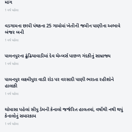
માંગ
1 વર્ષ પહેલા
વડગામના છાપી પંથકના 25 ગામોમાં ખેતીની જમીન પાણીના અભાવે
બનાસકાંઠા
બંજર બની
1 વર્ષ પહેલા
પાલનપુરના ઢૂંઢિયાવાડીમાં દેવ ચેમ્બર્સ પાછળ ગંદકીનું સામ્રાજ્ય
બનાસકાંઠા
1 વર્ષ પહેલા
પાલનપુર લક્ષ્મીપુરા વાડી રોડ પર વરસાદી પાણી ભરાતા રહીશોને
બનાસકાંઠા
હાલાકી
1 વર્ષ પહેલા
ચોમાસા પહેલાં સીપુ ડેમની કેનાલો જર્જરિત હાલતમાં, વર્ષોથી નથી થયું
બનાસકાંઠા
કેનાલોનું સમારકામ
1 વર્ષ પહેલા