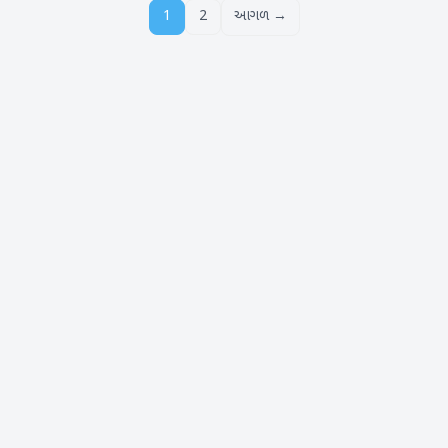
1
2
આગળ →