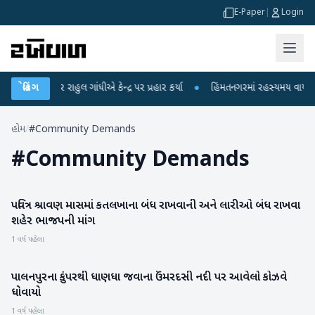
E-Paper
|
Login
ોપો પર રાહુલ ગાંધીએ કેન્દ્ર પર પ્રહાર કર્યા
બ્રેકિંગ
●
હિંમતનગરમાં રહસ્યમય વાયરસ કે ચા
હોમ
/
#Community Demands
#
Community Demands
પવિત્ર શ્રાવણ માસમાં કતલખાના બંધ રાખવાની અને લારીઓ બંધ રાખવા
પાટણ
શહેર ભાજપની માંગ
1 વર્ષ પહેલા
પાલનપુરના કુંપરથી ધાણધા જવાના ઉંમરદસી નદી પર આવેલો કોઝવે
બનાસકાંઠા
ધોવાયો
1 વર્ષ પહેલા