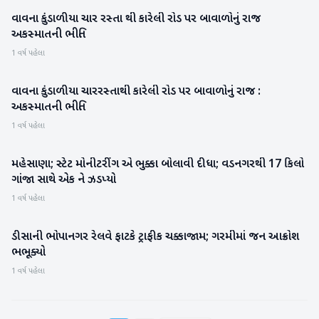
વાવના કુંડાળીયા ચાર રસ્તા થી કારેલી રોડ પર બાવાળોનું રાજ
બનાસકાંઠા
અકસ્માતની ભીતિ
1 વર્ષ પહેલા
વાવના કુંડાળીયા ચારરસ્તાથી કારેલી રોડ પર બાવાળોનું રાજ :
બનાસકાંઠા
અકસ્માતની ભીતિ
1 વર્ષ પહેલા
મહેસાણા; સ્ટેટ મોનીટરીંગ એ ભુક્કા બોલાવી દીધા; વડનગરથી 17 કિલો
મહેસાણા
ગાંજા સાથે એક ને ઝડપ્યો
1 વર્ષ પહેલા
ડીસાની ભોપાનગર રેલવે ફાટકે ટ્રાફીક ચક્કાજામ; ગરમીમાં જન આક્રોશ
બનાસકાંઠા
ભભૂક્યો
1 વર્ષ પહેલા