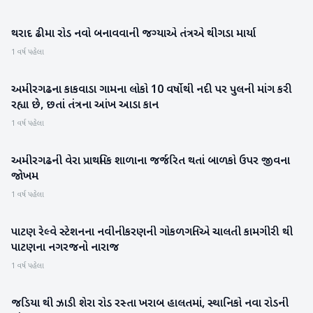
થરાદ ઢીમા રોડ નવો બનાવવાની જગ્યાએ તંત્રએ થીગડા માર્યા
બનાસકાંઠા
1 વર્ષ પહેલા
અમીરગઢના કાકવાડા ગામના લોકો 10 વર્ષોથી નદી પર પુલની માંગ કરી
બનાસકાંઠા
રહ્યા છે, છતાં તંત્રના આંખ આડા કાન
1 વર્ષ પહેલા
અમીરગઢની વેરા પ્રાથમિક શાળાના જર્જરિત થતાં બાળકો ઉપર જીવના
બનાસકાંઠા
જોખમ
1 વર્ષ પહેલા
પાટણ રેલ્વે સ્ટેશનના નવીનીકરણની ગોકળગતિએ ચાલતી કામગીરી થી
પાટણ
પાટણના નગરજનો નારાજ
1 વર્ષ પહેલા
જડિયા થી ઝાડી શેરા રોડ રસ્તા ખરાબ હાલતમાં, સ્થાનિકો નવા રોડની
બનાસકાંઠા