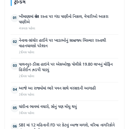
ટ્રેન્ડિંગ
ખીમાણામાં જાહેર રસ્તા પર ગંદા પાણીનો નિકાલ, વેપારીઓ આકરા
01
પાણીએ
4 કલાક પહેલા
નેનાવા-સાંચોર હાઈવે પર ખાડાઓનું સામ્રાજ્ય બિસ્માર રસ્તાથી
02
વાહનચાલકો પરેશાન
2 દિવસ પહેલા
પાલનપુર-ડીસા હાઇવે પર એસઓજી પોલીસે 19.80 લાખનું મોર્ફિન
03
હિરોઈન ઝડપી પાડ્યું
2 દિવસ પહેલા
આજે આ રાજ્યોમાં ભારે પવન સાથે વરસાદની આગાહી
04
3 દિવસ પહેલા
ચાંદીના ભાવમાં વધારો, સોનું પણ મોંઘુ થયું
05
3 દિવસ પહેલા
SBI માં 12 મહિનાની FD પર કેટલું વ્યાજ મળશે, વરિષ્ઠ નાગરિકોને
06