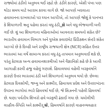
રાજ્યોમાં ઠંડીનો અનુભવ થઈ રહ્યો છે. ઠંડીને કારણે, એસી પંખા પણ
થોડા સમય માટે આરામ કરવા લાગે છે. જો આપણે બદલાતા
હવામાનના દાખલાઓ પર ધ્યાન આપીએ, તો આપણે જોશું કે પાનખર
કે શિયાળાની ઋતુ પહેલા કરતાં વધુ ઠંડી, સૂકી અને વધુ ભેજવાળી બની
ગઈ છે. શું આ શિયાળાના મહિનાઓમાં આવનારા સમયનો સંકેત છે?
ભારતીય હવામાન વિભાગ અને યુએસ ક્લાઇમેટ પ્રિડિક્શન સેન્ટરે સંકેત
આપ્યો છે કે દિલ્હી અને રાષ્ટ્રીય રાજધાની ક્ષેત્ર (NCR) સહિત ઉત્તર
ભારતમાં આ વર્ષે સામાન્ય કરતાં વધુ ઠંડુ તાપમાન અનુભવાઈ શકે છે,
પરંતુ કેટલાક અન્ય હવામાનશાસ્ત્રીઓ અને વૈજ્ઞાનિકો કહે છે કે આવી
આગાહી કરવી હજુ વહેલું ગણાશે. હિમાલયમાં વહેલી બરફવર્ષાને
કારણે ઉત્તર ભારતમાં ઠંડી અને શિયાળાનો અનુભવ થયો છે. છેલ્લા
કેટલાક દિવસોથી, જમ્મુ અને કાશ્મીર, હિમાચલ પ્રદેશ અને ઉત્તરાખંડના
ઉપરના ભાગોમાં ભારે હિમવર્ષા થઈ છે, જે સિઝનની પહેલી હિમવર્ષા
છે. ઘણા પર્વતીય શિખરો હવે બરફથી ઢંકાઈ ગયા છે. ચમોલીથી
લાહૌલ-સ્પિતિ અને કાશ્મીર સુધી, હિમવર્ષાને કારણે વાહનવ્યવહાર