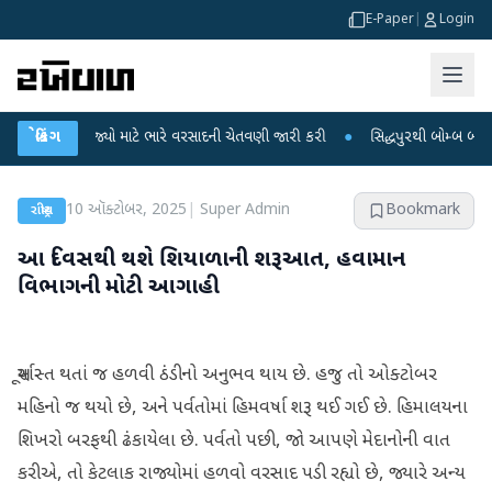
E-Paper
|
Login
18 રાજ્યો માટે ભારે વરસાદની ચેતવણી જારી કરી
બ્રેકિંગ
●
સિદ્ધપુરથી બોમ્બ બનાવવાની સામગ
10 ઑક્ટોબર, 2025
|
Super Admin
Bookmark
રાષ્ટ્રીય
આ દિવસથી થશે શિયાળાની શરૂઆત, હવામાન
વિભાગની મોટી આગાહી
સૂર્યાસ્ત થતાં જ હળવી ઠંડીનો અનુભવ થાય છે. હજુ તો ઓક્ટોબર
મહિનો જ થયો છે, અને પર્વતોમાં હિમવર્ષા શરૂ થઈ ગઈ છે. હિમાલયના
શિખરો બરફથી ઢંકાયેલા છે. પર્વતો પછી, જો આપણે મેદાનોની વાત
કરીએ, તો કેટલાક રાજ્યોમાં હળવો વરસાદ પડી રહ્યો છે, જ્યારે અન્ય