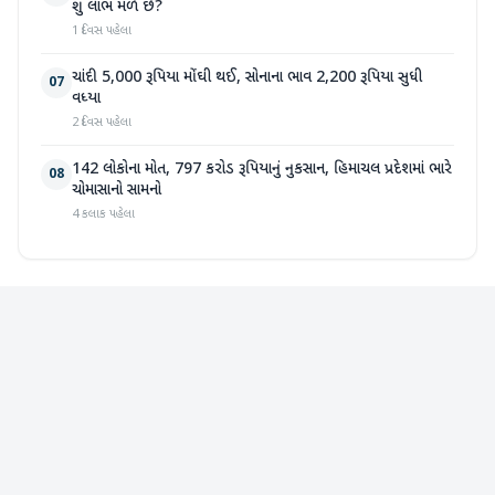
શું લાભ મળે છે?
1 દિવસ પહેલા
ચાંદી 5,000 રૂપિયા મોંઘી થઈ, સોનાના ભાવ 2,200 રૂપિયા સુધી
07
વધ્યા
2 દિવસ પહેલા
142 લોકોના મોત, 797 કરોડ રૂપિયાનું નુકસાન, હિમાચલ પ્રદેશમાં ભારે
08
ચોમાસાનો સામનો
4 કલાક પહેલા