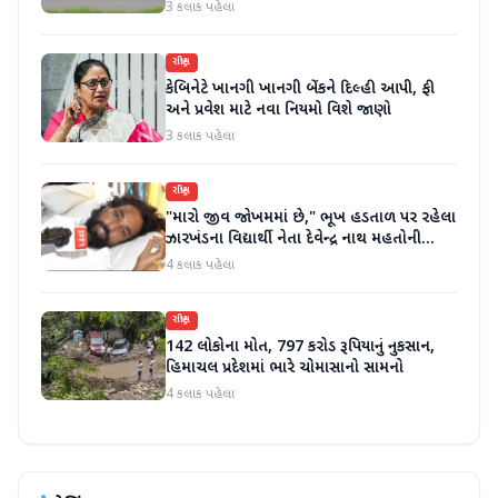
જાહેર કરી
3 કલાક પહેલા
રાષ્ટ્રીય
કેબિનેટે ખાનગી ખાનગી બેંકને દિલ્હી આપી, ફી
અને પ્રવેશ માટે નવા નિયમો વિશે જાણો
3 કલાક પહેલા
રાષ્ટ્રીય
"મારો જીવ જોખમમાં છે," ભૂખ હડતાળ પર રહેલા
ઝારખંડના વિદ્યાર્થી નેતા દેવેન્દ્ર નાથ મહતોની
તબિયત ખરાબ
4 કલાક પહેલા
રાષ્ટ્રીય
142 લોકોના મોત, 797 કરોડ રૂપિયાનું નુકસાન,
હિમાચલ પ્રદેશમાં ભારે ચોમાસાનો સામનો
4 કલાક પહેલા