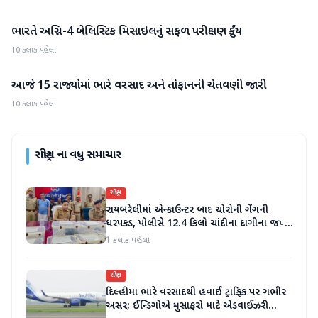
ભારતે અગ્નિ-4 બેલિસ્ટિક મિસાઇલનું સફળ પરીક્ષણ કર્યું
રાષ્ટ્રીય
10 કલાક પહેલા
આજે 15 રાજ્યોમાં ભારે વરસાદ અને તોફાનની ચેતવણી જારી
રાષ્ટ્રીય
10 કલાક પહેલા
રાષ્ટ્રીય
ના વધુ સમાચાર
રાષ્ટ્રીય
રાયબરેલીમાં એન્કાઉન્ટર બાદ ચોરોની ગેંગની
ધરપકડ, પોલીસે 12.4 કિલો ચાંદીના દાગીના જપ્ત
કર્યા
1 કલાક પહેલા
રાષ્ટ્રીય
દિલ્હીમાં ભારે વરસાદથી હવાઈ ટ્રાફિક પર ગંભીર
અસર; ઈન્ડિગોએ મુસાફરો માટે એડવાઈઝરી