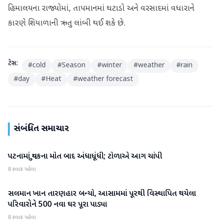
હિમાલયના રાજ્યોમાં, તાપમાનમાં ઘટાડો અને વરસાદમાં વધારાને
કારણે શિયાળાની ઋતુ લાંબી થઈ શકે છે.
ટેગ્સ:
#
cold
#
Season
#
winter
#
weather
#
rain
#
day
#
Heat
#
weather forecast
સંબંધિત સમાચાર
પટનામાં યુવકના મોત બાદ અંધાધૂંધી; ટોળાએ આગ ચાંપી
રાષ્ટ્રીય
8 કલાક પહેલા
સલમાન ખાન તારણહાર બન્યો, આસામમાં પૂરથી વિસ્થાપિત થયેલા
રાષ્ટ્રીય
પરિવારોને 500 નવા ઘર પૂરા પાડ્યા
8 કલાક પહેલા