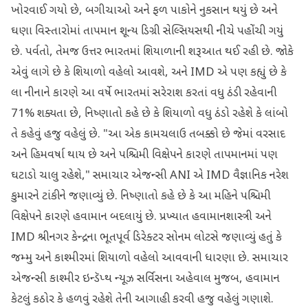
ખોરવાઈ ગયો છે, બગીચાઓ અને ફળ પાકોને નુકસાન થયું છે અને
ઘણા વિસ્તારોમાં તાપમાન શૂન્ય ડિગ્રી સેલ્સિયસથી નીચે પહોંચી ગયું
છે. પર્વતો, તેમજ ઉત્તર ભારતમાં શિયાળાની શરૂઆત થઈ રહી છે. જોકે
એવું લાગે છે કે શિયાળો વહેલો આવશે, અને IMD એ પણ કહ્યું છે કે
લા નીનાને કારણે આ વર્ષે ભારતમાં સરેરાશ કરતાં વધુ ઠંડી રહેવાની
71% શક્યતા છે, નિષ્ણાતો કહે છે કે શિયાળો વધુ ઠંડો રહેશે કે લાંબો
તે કહેવું હજુ વહેલું છે. "આ એક કામચલાઉ તબક્કો છે જેમાં વરસાદ
અને હિમવર્ષા થાય છે અને પશ્ચિમી વિક્ષેપને કારણે તાપમાનમાં પણ
ઘટાડો ચાલુ રહેશે," સમાચાર એજન્સી ANI એ IMD વૈજ્ઞાનિક નરેશ
કુમારને ટાંકીને જણાવ્યું છે. નિષ્ણાતો કહે છે કે આ મહિને પશ્ચિમી
વિક્ષેપને કારણે હવામાન બદલાયું છે. પ્રખ્યાત હવામાનશાસ્ત્રી અને
IMD શ્રીનગર કેન્દ્રના ભૂતપૂર્વ ડિરેક્ટર સોનમ લોટસે જણાવ્યું હતું કે
જમ્મુ અને કાશ્મીરમાં શિયાળો વહેલો આવવાની ધારણા છે. સમાચાર
એજન્સી કાશ્મીર ઇન્ડૅપ્થ ન્યૂઝ સર્વિસના અહેવાલ મુજબ, હવામાન
કેટલું કઠોર કે હળવું રહેશે તેની આગાહી કરવી હજુ વહેલું ગણાશે.