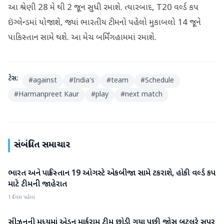
આ શ્રેણી 28 મે થી 2 જૂન સુધી રમાશે. ત્યારબાદ, T20 વર્લ્ડ કપ
ઇંગ્લેન્ડમાં યોજાશે, જ્યાં ભારતીય ટીમનો પહેલો મુકાબલો 14 જૂને
પાકિસ્તાન સામે થશે. આ મેચ બર્મિંગહામમાં રમાશે.
ટેગ્સ:
#
against
#
India's
#
team
#
Schedule
#
Harmanpreet Kaur
#
play
#
next match
સંબંધિત સમાચાર
ભારત અને પાકિસ્તાન 19 ઓગસ્ટે એકબીજા સામે ટકરાશે, હોકી વર્લ્ડ કપ
રમતગમત
માટે ટીમની જાહેરાત
1 દિવસ પહેલા
સીઝનની મધ્યમાં એડન માર્કરામ ટીમ છોડી ગયા પછી જોસ બટલરે સુપર
રમતગમત