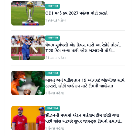
રમતગમત
ODI વર્લ્ડ કપ 2027 પહેલા મોટો ઝટકો
19 કલાક પહેલા
રમતગમત
વૈભવ સૂર્યવંશી એક દિવસ મારો આ રેકોર્ડ તોડશે,
T20 કિંગ બન્યા પછી જોસ બટલરની મોટી
ભવિષ્યવાણી
21 કલાક પહેલા
રમતગમત
ભારત અને પાકિસ્તાન 19 ઓગસ્ટે એકબીજા સામે
ટકરાશે, હોકી વર્લ્ડ કપ માટે ટીમની જાહેરાત
1 દિવસ પહેલા
રમતગમત
સીઝનની મધ્યમાં એડન માર્કરામ ટીમ છોડી ગયા
પછી જોસ બટલરે સુપર જાયન્ટ્સ ટીમનો હવાલો
સંભાળ્યો
1 દિવસ પહેલા