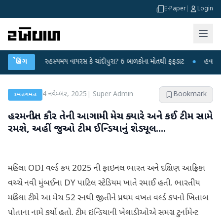
E-Paper
|
Login
તનગરમાં રહસ્યમય વાયરસ કે ચાંદીપુરા? 6 બાળકોના મોતથી ફફડાટ
બ્રેકિંગ
●
હવામાન વિભાગે 
4 નવેમ્બર, 2025
|
Super Admin
Bookmark
રમતગમત
હરમનપ્રીત કૌર તેની આગામી મેચ ક્યારે અને કઈ ટીમ સામે
રમશે, અહીં જુઓ ટીમ ઈન્ડિયાનું શેડ્યૂલ....
મહિલા ODI વર્લ્ડ કપ 2025 ની ફાઇનલ ભારત અને દક્ષિણ આફ્રિકા
વચ્ચે નવી મુંબઈના DY પાટિલ સ્ટેડિયમ ખાતે રમાઈ હતી. ભારતીય
મહિલા ટીમે આ મેચ 52 રનથી જીતીને પ્રથમ વખત વર્લ્ડ કપનો ખિતાબ
પોતાના નામે કર્યો હતો. ટીમ ઇન્ડિયાની ખેલાડીઓએ સમગ્ર ટુર્નામેન્ટ