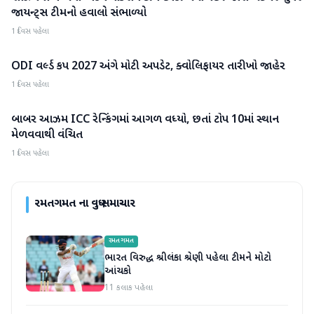
જાયન્ટ્સ ટીમનો હવાલો સંભાળ્યો
1 દિવસ પહેલા
ODI વર્લ્ડ કપ 2027 અંગે મોટી અપડેટ, ક્વોલિફાયર તારીખો જાહેર
રમતગમત
1 દિવસ પહેલા
બાબર આઝમ ICC રેન્કિંગમાં આગળ વધ્યો, છતાં ટોપ 10માં સ્થાન
રમતગમત
મેળવવાથી વંચિત
1 દિવસ પહેલા
રમતગમત
ના વધુ સમાચાર
રમતગમત
ભારત વિરુદ્ધ શ્રીલંકા શ્રેણી પહેલા ટીમને મોટો
આંચકો
11 કલાક પહેલા