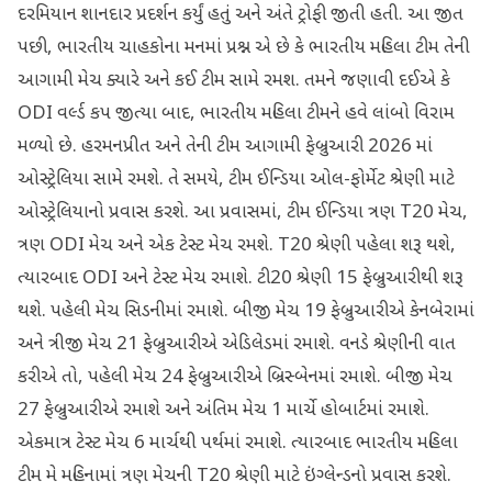
દરમિયાન શાનદાર પ્રદર્શન કર્યું હતું અને અંતે ટ્રોફી જીતી હતી. આ જીત
પછી, ભારતીય ચાહકોના મનમાં પ્રશ્ન એ છે કે ભારતીય મહિલા ટીમ તેની
આગામી મેચ ક્યારે અને કઈ ટીમ સામે રમશ. તમને જણાવી દઈએ કે
ODI વર્લ્ડ કપ જીત્યા બાદ, ભારતીય મહિલા ટીમને હવે લાંબો વિરામ
મળ્યો છે. હરમનપ્રીત અને તેની ટીમ આગામી ફેબ્રુઆરી 2026 માં
ઓસ્ટ્રેલિયા સામે રમશે. તે સમયે, ટીમ ઈન્ડિયા ઓલ-ફોર્મેટ શ્રેણી માટે
ઓસ્ટ્રેલિયાનો પ્રવાસ કરશે. આ પ્રવાસમાં, ટીમ ઈન્ડિયા ત્રણ T20 મેચ,
ત્રણ ODI મેચ અને એક ટેસ્ટ મેચ રમશે. T20 શ્રેણી પહેલા શરૂ થશે,
ત્યારબાદ ODI અને ટેસ્ટ મેચ રમાશે. ટી20 શ્રેણી 15 ફેબ્રુઆરીથી શરૂ
થશે. પહેલી મેચ સિડનીમાં રમાશે. બીજી મેચ 19 ફેબ્રુઆરીએ કેનબેરામાં
અને ત્રીજી મેચ 21 ફેબ્રુઆરીએ એડિલેડમાં રમાશે. વનડે શ્રેણીની વાત
કરીએ તો, પહેલી મેચ 24 ફેબ્રુઆરીએ બ્રિસ્બેનમાં રમાશે. બીજી મેચ
27 ફેબ્રુઆરીએ રમાશે અને અંતિમ મેચ 1 માર્ચે હોબાર્ટમાં રમાશે.
એકમાત્ર ટેસ્ટ મેચ 6 માર્ચથી પર્થમાં રમાશે. ત્યારબાદ ભારતીય મહિલા
ટીમ મે મહિનામાં ત્રણ મેચની T20 શ્રેણી માટે ઇંગ્લેન્ડનો પ્રવાસ કરશે.