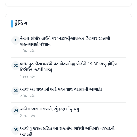
ટ્રેન્ડિંગ
નેનાવા-સાંચોર હાઈવે પર ખાડાઓનું સામ્રાજ્ય બિસ્માર રસ્તાથી
01
વાહનચાલકો પરેશાન
1 દિવસ પહેલા
પાલનપુર-ડીસા હાઇવે પર એસઓજી પોલીસે 19.80 લાખનું મોર્ફિન
02
હિરોઈન ઝડપી પાડ્યું
1 દિવસ પહેલા
આજે આ રાજ્યોમાં ભારે પવન સાથે વરસાદની આગાહી
03
2 દિવસ પહેલા
ચાંદીના ભાવમાં વધારો, સોનું પણ મોંઘુ થયું
04
2 દિવસ પહેલા
આજે ગુજરાત સહિત આ રાજ્યોમાં ભારેથી અતિભારે વરસાદની
05
આગાહી