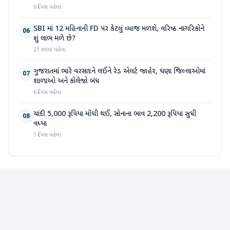
6 દિવસ પહેલા
SBI માં 12 મહિનાની FD પર કેટલું વ્યાજ મળશે, વરિષ્ઠ નાગરિકોને
06
શું લાભ મળે છે?
21 કલાક પહેલા
ગુજરાતમાં ભારે વરસાદને લઈને રેડ એલર્ટ જાહેર, ઘણા જિલ્લાઓમાં
07
શાળાઓ અને કોલેજો બંધ
6 દિવસ પહેલા
ચાંદી 5,000 રૂપિયા મોંઘી થઈ, સોનાના ભાવ 2,200 રૂપિયા સુધી
08
વધ્યા
1 દિવસ પહેલા