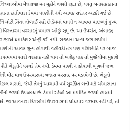
લ્લાઓમાં મેઘરાજા મન મૂકીને વરસી રહ્યા છે, પરંતુ બનાસકાંઠાના
ી ગણાતા દાંતીવાડા ડેમમાં પાણીની નવી આવક સદંતર અટકી ગઈ છે,
ઈને મોટી ચિંતા તોળાઈ રહી છે.ડેમમાં પાણી ન આવવા પાછળનું મુખ્ય
સ્તારમાં વરસાદનું પ્રમાણ ઓછું રહ્યું છે. આ ઉપરાંત, અંબાજી
રાજાએ ધમાકેદાર એન્ટ્રી કરી નથી. રાજ્યના અન્ય જળાશયોમાં
ં પાણીની આવક શૂન્ય હોવાથી વહીવટી તંત્ર પણ પરિસ્થિતિ પર બાજ
પછીના સમયમાં સારો વરસાદ નહીં થાય તો ખરીફ પાક તો મુશ્કેલીમાં મુકાશે
 રીતે ખેડૂતોને પરવડે તેમ નથી. ડેમમાં પાણી ન હોવાથી ભૂગર્ભ જળ
ોની મીટ માત્ર ઉપરવાસમાં થનારા વરસાદ પર મંડાયેલી છે. ખેડૂતો
લોછલ ભરાશે, જેથી તેમનું આગામી વર્ષ સુરક્ષિત બની શકે.ચોમાસાના
ાણીનો જથ્થો ઉપલબ્ધ છે. ડેમમાં રહેલો આ મર્યાદિત જથ્થો હાલમાં
ત છે. જો આવનારા દિવસોમાં ઉપરવાસમાં ધોધમાર વરસાદ નહીં પડે, તો