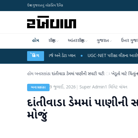
ઉત્તર ગુજરાતનું લોકપ્રિય દૈનિક
હોમ
રાષ્ટ્રીય
આંતરરાષ્ટ્રીય
ગુજરાત
ઉત્તર ગુજ
ે મોબાઈલ રિચાર્જ અને ડેટા પ્લાન
બ્રેકિંગ
●
UGC-NET પરીક્ષા લીકના આરોપો પર રાહુલ ગાંધીએ કે
હોમ
/
બનાસકાંઠા
/
દાંતીવાડા ડેમમાં પાણીની સપાટી ઘટી ઃ ખેડૂતો માટે ચિંતાનું મ
9 જુલાઈ, 2026
|
Super Admin
1
મિનિટ વાંચન
બનાસકાંઠા
દાંતીવાડા ડેમમાં પાણીની સપ
મોજું