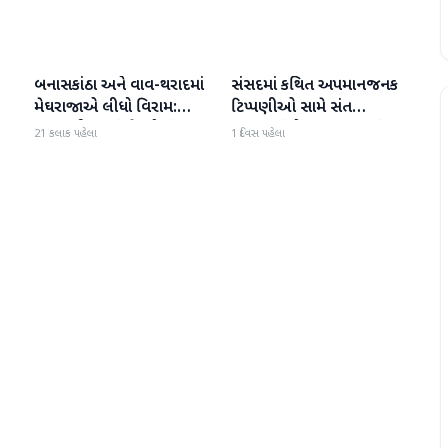
બનાસકાંઠા અને વાવ-થરાદમાં
સંસદમાં કથિત અપમાનજનક
બનાસકાંઠા
બનાસકાંઠા
મેઘરાજાએ લીધો વિરામ:
ટિપ્પણીઓ સામે સંત
ાથ
ઉઘાડ નીકળતાં ખેડૂતોમાં
સમાજમાં રોષ: પાલનપુરમાં
21 કલાક પહેલા
1 દિવસ પહેલા
આનંદનો માહોલ
VHP સાથે મળીને અધિક
કલેક્ટરને આવેદનપત્ર આપ્યું