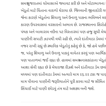
સમગ્ર ગુજરાતમાં ચોમાસાએ જમાવટ કરી છે અને મોટાભાગના જિ
ખેડૂતો માટે ચિંતાના વાદળો ઘેરાયા છે. જિલ્લાની જીવાદોર
જેના કારણે ખેડૂતોના શિયાળુ અને ઉનાળુ પાકના ભવિષ્યને લ
કારણ ઉપરવાસમાં વરસાદનો અભાવ છે. રાજસ્થાનના સિરોહી વિ
પંથક અને બાલારામ નદીના પટ વિસ્તારમાં પણ હજુ સુધી મેઘ
પાણીની સપાટી ઝડપથી વધી રહી છે, ત્યારે દાંતીવાડા ડેમમા
નજર રાખી રહ્યું છે.સ્થાનિક ખેડૂતોનું કહેવું છે કે, જો હવે 
જ, પરંતુ શિયાળુ અને ઉનાળુ પાકનું વાવેતર કરવું પણ આર્થિક
પણ પાતાળમાં જઈ રહ્યા છે. હાલમાં સમગ્ર બનાસકાંઠાના ખેડૂત
આશા સેવી રહ્યા છે કે મેઘરાજા રીઝશે અને દાંતીવાડા ડેમ છ
મધ્યમાં પણ દાંતીવાડા ડેમમાં અત્યારે માત્ર ૨૬.૨૨ ટકા જ પ
માત્ર પીવાના પાણીની જરૂરિયાતોને પૂરી કરવા માટે જ સીમિ
સિંચાઈ માટે પાણી છોડવું તંત્ર માટે અશક્ય બની જશે.