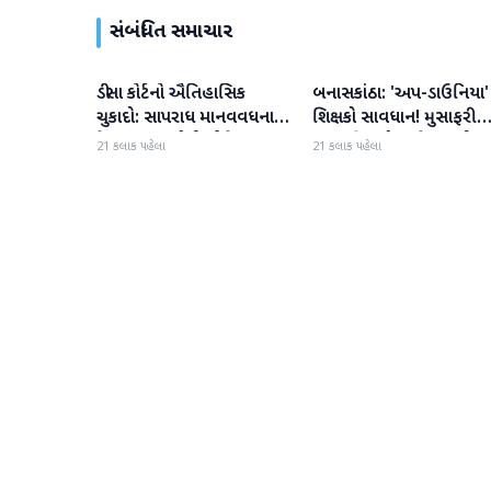
સંબંધિત સમાચાર
ડીસા કોર્ટનો ઐતિહાસિક
બનાસકાંઠા: 'અપ-ડાઉનિયા'
બનાસકાંઠા
બનાસકાંઠા
ચુકાદો: સાપરાધ માનવવધના
શિક્ષકો સાવધાન! મુસાફરી
કેસમાં ૩ આરોપીઓને ૧૦
કરતા શિક્ષકો સામે તવાઈ હ
21 કલાક પહેલા
21 કલાક પહેલા
વર્ષની કેદ અને ૬ લાખનો દંડ
ધરાશે