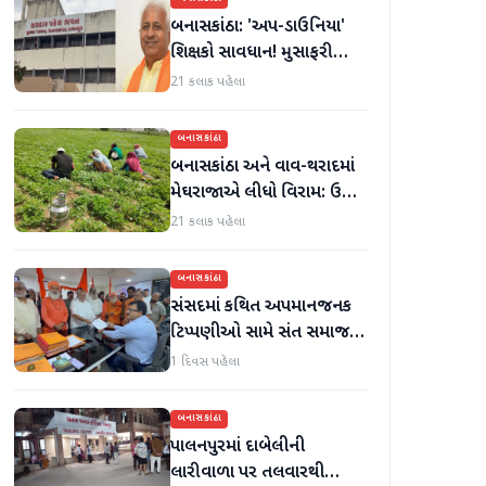
બનાસકાંઠા: 'અપ-ડાઉનિયા'
શિક્ષકો સાવધાન! મુસાફરી
કરતા શિક્ષકો સામે તવાઈ હાથ
21 કલાક પહેલા
ધરાશે
બનાસકાંઠા
બનાસકાંઠા અને વાવ-થરાદમાં
મેઘરાજાએ લીધો વિરામ: ઉઘાડ
નીકળતાં ખેડૂતોમાં આનંદનો
21 કલાક પહેલા
માહોલ
બનાસકાંઠા
સંસદમાં કથિત અપમાનજનક
ટિપ્પણીઓ સામે સંત સમાજમાં
રોષ: પાલનપુરમાં VHP સાથે
1 દિવસ પહેલા
મળીને અધિક કલેક્ટરને
આવેદનપત્ર આપ્યું
બનાસકાંઠા
પાલનપુરમાં દાબેલીની
લારીવાળા પર તલવારથી