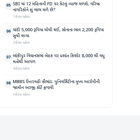
SBI માં 12 મહિનાની FD પર કેટલું વ્યાજ મળશે, વરિષ્ઠ
05
નાગરિકોને શું લાભ મળે છે?
1 દિવસ પહેલા
ચાંદી 5,000 રૂપિયા મોંઘી થઈ, સોનાના ભાવ 2,200 રૂપિયા
06
સુધી વધ્યા
2 દિવસ પહેલા
બાંકીપુર વિધાનસભા બેઠક પર પ્રશાંત કિશોર 8,000 થી વધુ
07
મતોથી આગળ
4 દિવસ પહેલા
MBBS ઉત્તરવહી કૌભાંડ: યુનિવર્સિટીના મુખ્ય આરોપીની
08
જામીન અરજી કોર્ટે ફગાવી
5 દિવસ પહેલા