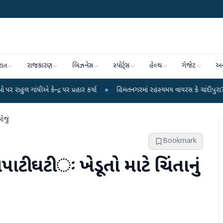
રાત
રાજકારણ
બિઝનેસ
સ્પોર્ટ્સ
હેલ્થ
ગેજેટ
અન
ન્દ્ર પર પ્રહાર કર્યા
●
હિંમતનગરમાં રહસ્યમય વાયરસ કે ચાંદીપુરા? 6 બાળકોના મ
ોજું
Bookmark
ાટી ઘટી ઃ ખેડૂતો માટે ચિંતાનું