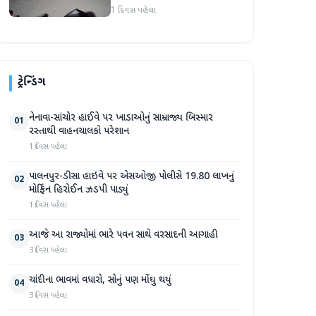
હુમલો: બે ઈજાગ્રસ્ત, આરોપી
1 દિવસ પહેલા
સામે કડક કાર્યવાહીની માંગ
ટ્રેન્ડિંગ
નેનાવા-સાંચોર હાઈવે પર ખાડાઓનું સામ્રાજ્ય બિસ્માર
01
રસ્તાથી વાહનચાલકો પરેશાન
1 દિવસ પહેલા
પાલનપુર-ડીસા હાઇવે પર એસઓજી પોલીસે 19.80 લાખનું
02
મોર્ફિન હિરોઈન ઝડપી પાડ્યું
1 દિવસ પહેલા
આજે આ રાજ્યોમાં ભારે પવન સાથે વરસાદની આગાહી
03
3 દિવસ પહેલા
ચાંદીના ભાવમાં વધારો, સોનું પણ મોંઘુ થયું
04
3 દિવસ પહેલા