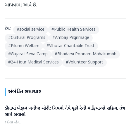
આપવામાં આવે છે.
ટેગ્સ:
#
social service
#
Public Health Services
#
Cultural Programs
#
Ambaji Pilgrimage
#
Pilgrim Welfare
#
Vihotar Charitable Trust
#
Gujarat Seva Camp
#
Bhadarvi Poonam Mahakumbh
#
24-Hour Medical Services
#
Volunteer Support
સંબંધિત સમાચાર
ડીસામાં બેફામ ખનીજ ચોરી: નિયમો નેવે મૂકી રેતી માફિયાઓ સક્રિય, તંત્ર
બનાસકાંઠા
સામે સવાલો
1 દિવસ પહેલા