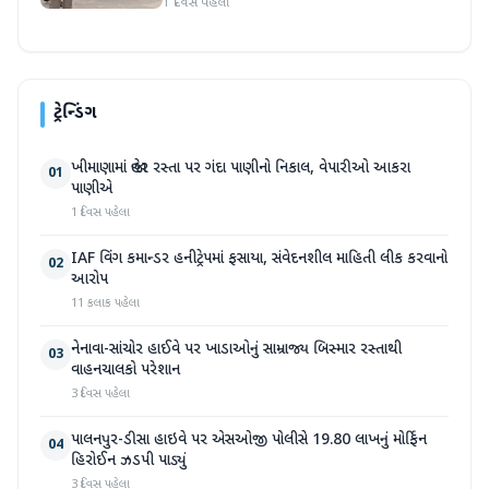
1 દિવસ પહેલા
ટ્રેન્ડિંગ
ખીમાણામાં જાહેર રસ્તા પર ગંદા પાણીનો નિકાલ, વેપારીઓ આકરા
01
પાણીએ
1 દિવસ પહેલા
IAF વિંગ કમાન્ડર હનીટ્રેપમાં ફસાયા, સંવેદનશીલ માહિતી લીક કરવાનો
02
આરોપ
11 કલાક પહેલા
નેનાવા-સાંચોર હાઈવે પર ખાડાઓનું સામ્રાજ્ય બિસ્માર રસ્તાથી
03
વાહનચાલકો પરેશાન
3 દિવસ પહેલા
પાલનપુર-ડીસા હાઇવે પર એસઓજી પોલીસે 19.80 લાખનું મોર્ફિન
04
હિરોઈન ઝડપી પાડ્યું
3 દિવસ પહેલા