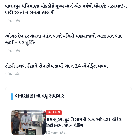
પાલનપુર ધનિયાણા ચોકડીનો મુખ્ય માર્ગ એક વર્ષથી ધોરણે: ગટરલાઇન
બનાસકાંઠા
પછી રસ્તો ન બનતા હાલાકી
1 દિવસ પહેલા
ઓગડ દેવ દરબારના મહંત બલદેવગિરી મહારાજની અટકાયત બાદ
બનાસકાંઠા
જામીન પર મુક્તિ
1 દિવસ પહેલા
રોટરી ક્લબ ડીસાને સેવાકીય કાર્યો બદલ 24 એવોર્ડ્સ મળ્યા
બનાસકાંઠા
1 દિવસ પહેલા
બનાસકાંઠા
ના વધુ સમાચાર
બનાસકાંઠા
પાલનપુરમાં ફૂડ વિભાગની લાલ આંખ:21 હોટેલ-
રેસ્ટોરન્ટમાં સઘન ચેકિંગ
10 કલાક પહેલા