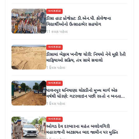
બનાસકાંઠા
ડીસા હાટ પ્રોજેક્ટ: ડી.એન.પી. કોલેજના
વિદ્યાર્થીઓનો ઉત્સાહભેર સહયોગ
11 કલાક પહેલા
બનાસકાંઠા
ડીસામાં બેફામ ખનીજ ચોરી: નિયમો નેવે મૂકી રેતી
માફિયાઓ સક્રિય, તંત્ર સામે સવાલો
1 દિવસ પહેલા
બનાસકાંઠા
પાલનપુર ધનિયાણા ચોકડીનો મુખ્ય માર્ગ એક
વર્ષથી ધોરણે: ગટરલાઇન પછી રસ્તો ન બનતા
હાલાકી
1 દિવસ પહેલા
બનાસકાંઠા
ઓગડ દેવ દરબારના મહંત બલદેવગિરી
મહારાજની અટકાયત બાદ જામીન પર મુક્તિ