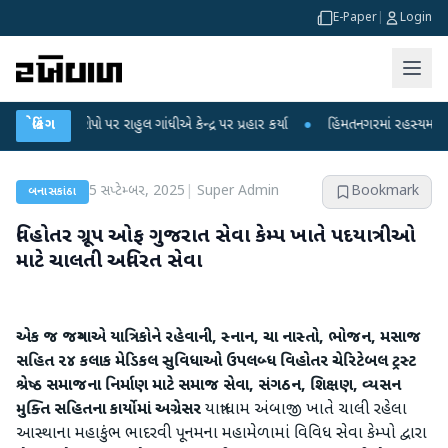
E-Paper
|
Login
ોપો પર રાહુલ ગાંધીએ કેન્દ્ર પર પ્રહાર કર્યા
બ્રેકિંગ
●
હિંમતનગરમાં રહસ્યમય વાયરસ કે ચા
5 સપ્ટેમ્બર, 2025
|
Super Admin
Bookmark
બનાસકાંઠા
વિહોતર ગ્રૂપ ઓફ ગુજરાત સેવા કેમ્પ ખાતે પદયાત્રીઓ
માટે ચાલતી અવિરત સેવા
એક જ જગ્યાએ યાત્રિકોને રહેવાની, સ્નાન, ચા નાસ્તો, ભોજન, મસાજ
સહિત ૨૪ કલાક મેડિકલ સુવિધાઓ ઉપલબ્ધ
વિહોતર ચેરિટેબલ ટ્રસ્ટ
શ્રેષ્ઠ સમાજના નિર્માણ માટે સમાજ સેવા, સંગઠન, શિક્ષણ, વ્યસન
મુક્તિ સહિતના કાર્યોમાં અગ્રેસર
યાત્રાધામ અંબાજી ખાતે ચાલી રહેલા
આસ્થાના મહાકુંભ ભાદરવી પૂનમના મહામેળામાં વિવિધ સેવા કેમ્પો દ્વારા