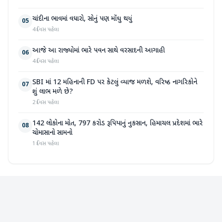
ચાંદીના ભાવમાં વધારો, સોનું પણ મોંઘુ થયું
05
4 દિવસ પહેલા
આજે આ રાજ્યોમાં ભારે પવન સાથે વરસાદની આગાહી
06
4 દિવસ પહેલા
SBI માં 12 મહિનાની FD પર કેટલું વ્યાજ મળશે, વરિષ્ઠ નાગરિકોને
07
શું લાભ મળે છે?
2 દિવસ પહેલા
142 લોકોના મોત, 797 કરોડ રૂપિયાનું નુકસાન, હિમાચલ પ્રદેશમાં ભારે
08
ચોમાસાનો સામનો
1 દિવસ પહેલા