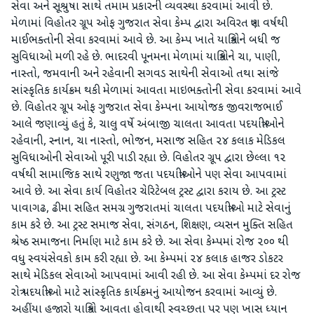
સેવા અને સૂશ્રુષા સાથે તમામ પ્રકારની વ્યવસ્થા કરવામાં આવી છે.
મેળામાં વિહોતર ગ્રૂપ ઓફ ગુજરાત સેવા કેમ્પ દ્વારા અવિરત ત્રણ વર્ષથી
માઈભક્તોની સેવા કરવામાં આવે છે. આ કેમ્પ ખાતે યાત્રિકોને બધી જ
સુવિધાઓ મળી રહે છે. ભાદરવી પૂનમના મેળામાં યાત્રિકોને ચા, પાણી,
નાસ્તો, જમવાની અને રહેવાની સગવડ સાથેની સેવાઓ તથા સાંજે
સાંસ્કૃતિક કાર્યક્રમ થકી મેળામાં આવતા માઇભક્તોની સેવા કરવામાં આવે
છે. વિહોતર ગ્રૂપ ઓફ ગુજરાત સેવા કેમ્પના આયોજક જીવરાજભાઈ
આલે જણાવ્યું હતું કે, ચાલુ વર્ષે અંબાજી ચાલતા આવતા પદયાત્રીઓને
રહેવાની, સ્નાન, ચા નાસ્તો, ભોજન, મસાજ સહિત ૨૪ કલાક મેડિકલ
સુવિધાઓની સેવાઓ પૂરી પાડી રહ્યા છે. વિહોતર ગ્રૂપ દ્વારા છેલ્લા ૧૨
વર્ષથી સામાજિક સાથે રણુજા જતા પદયાત્રીઓને પણ સેવા આપવામાં
આવે છે. આ સેવા કાર્ય વિહોતર ચેરિટેબલ ટ્રસ્ટ દ્વારા કરાય છે. આ ટ્રસ્ટ
પાવાગઢ, ઢીમા સહિત સમગ્ર ગુજરાતમાં ચાલતા પદયાત્રીઓ માટે સેવાનું
કામ કરે છે. આ ટ્રસ્ટ સમાજ સેવા, સંગઠન, શિક્ષણ, વ્યસન મુક્તિ સહિત
શ્રેષ્ઠ સમાજના નિર્માણ માટે કામ કરે છે. આ સેવા કેમ્પમાં રોજ ૨૦૦ થી
વધુ સ્વયંસેવકો કામ કરી રહ્યા છે. આ કેમ્પમાં ૨૪ કલાક હાજર ડોકટર
સાથે મેડિકલ સેવાઓ આપવામાં આવી રહી છે. આ સેવા કેમ્પમાં દર રોજ
રાત્રે પદયાત્રીઓ માટે સાંસ્કૃતિક કાર્યક્રમનું આયોજન કરવામાં આવ્યું છે.
અહીંયા હજારો યાત્રિકો આવતા હોવાથી સ્વચ્છતા પર પણ ખાસ ધ્યાન