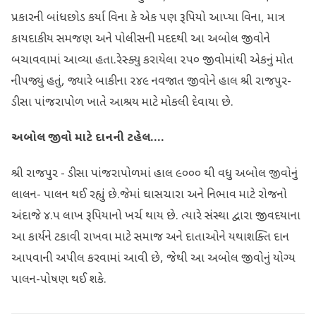
પ્રકારની બાંધછોડ કર્યા વિના કે એક પણ રૂપિયો આપ્યા વિના, માત્ર
કાયદાકીય સમજણ અને પોલીસની મદદથી આ અબોલ જીવોને
બચાવવામાં આવ્યા હતા.રેસ્ક્યુ કરાયેલા ૨૫૦ જીવોમાંથી એકનું મોત
નીપજ્યું હતું, જ્યારે બાકીના ૨૪૯ નવજાત જીવોને હાલ શ્રી રાજપુર-
ડીસા પાંજરાપોળ ખાતે આશ્રય માટે મોકલી દેવાયા છે.
અબોલ જીવો માટે દાનની ટહેલ....
શ્રી રાજપુર - ડીસા પાંજરાપોળમાં હાલ ૯૦૦૦ થી વધુ અબોલ જીવોનું
લાલન- પાલન થઈ રહ્યું છે.જેમાં ઘાસચારા અને નિભાવ માટે રોજનો
અંદાજે ૪.૫ લાખ રૂપિયાનો ખર્ચ થાય છે. ત્યારે ​સંસ્થા દ્વારા જીવદયાના
આ કાર્યને ટકાવી રાખવા માટે સમાજ અને દાતાઓને યથાશક્તિ દાન
આપવાની અપીલ કરવામાં આવી છે, જેથી આ અબોલ જીવોનું યોગ્ય
પાલન-પોષણ થઈ શકે.