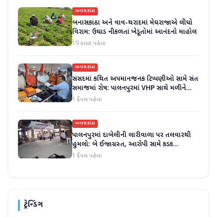
બનાસકાંઠા
બનાસકાંઠા અને વાવ-થરાદમાં મેઘરાજાએ લીધો
વિરામ: ઉઘાડ નીકળતાં ખેડૂતોમાં આનંદનો માહોલ
19 કલાક પહેલા
બનાસકાંઠા
સંસદમાં કથિત અપમાનજનક ટિપ્પણીઓ સામે સંત
સમાજમાં રોષ: પાલનપુરમાં VHP સાથે મળીને
અધિક કલેક્ટરને આવેદનપત્ર આપ્યું
1 દિવસ પહેલા
બનાસકાંઠા
પાલનપુરમાં દાબેલીની લારીવાળા પર તલવારથી
હુમલો: બે ઈજાગ્રસ્ત, આરોપી સામે કડક
કાર્યવાહીની માંગ
1 દિવસ પહેલા
ટ્રેન્ડિંગ