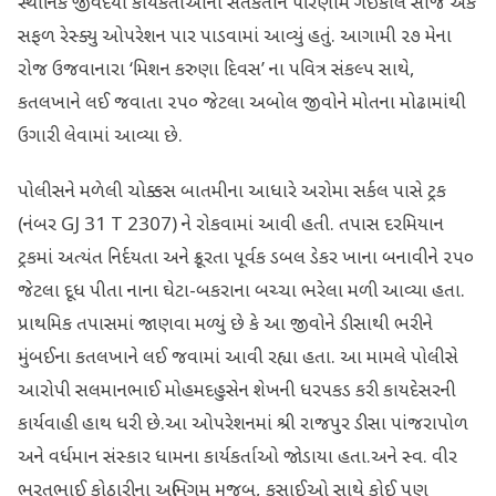
સ્થાનિક જીવદયા કાર્યકર્તાઓની સતર્કતાને પરિણામે ગઈકાલે સાંજે એક
સફળ રેસ્ક્યુ ઓપરેશન પાર પાડવામાં આવ્યું હતું. આગામી ૨૭ મેના
રોજ ઉજવાનારા ‘મિશન કરુણા દિવસ’ ના પવિત્ર સંકલ્પ સાથે,
કતલખાને લઈ જવાતા ૨૫૦ જેટલા અબોલ જીવોને મોતના મોઢામાંથી
ઉગારી લેવામાં આવ્યા છે.
પોલીસને મળેલી ચોક્કસ બાતમીના આધારે અરોમા સર્કલ પાસે ટ્રક
(નંબર GJ 31 T 2307) ને રોકવામાં આવી હતી. તપાસ દરમિયાન
ટ્રકમાં અત્યંત નિર્દયતા અને ક્રૂરતા પૂર્વક ડબલ ડેકર ખાના બનાવીને ૨૫૦
જેટલા દૂધ પીતા નાના ઘેટા-બકરાના બચ્ચા ભરેલા મળી આવ્યા હતા.
પ્રાથમિક તપાસમાં જાણવા મળ્યું છે કે આ જીવોને ડીસાથી ભરીને
મુંબઈના કતલખાને લઈ જવામાં આવી રહ્યા હતા. આ મામલે પોલીસે
આરોપી સલમાનભાઈ મોહમદહુસેન શેખની ધરપકડ કરી કાયદેસરની
કાર્યવાહી હાથ ધરી છે.​આ ઓપરેશનમાં શ્રી રાજપુર ડીસા પાંજરાપોળ
અને વર્ધમાન સંસ્કાર ધામના કાર્યકર્તાઓ જોડાયા હતા.અને સ્વ. વીર
ભરતભાઈ કોઠારીના અભિગમ મુજબ, કસાઈઓ સાથે કોઈ પણ