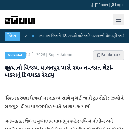
E-Paper
|
Login
ી ફફડાટ
બ્રેકિંગ
●
હવામાન વિભાગે 18 રાજ્યો માટે ભારે વરસાદની ચેતવણી જારી કરી
●
14 મે, 2026
|
Super Admin
Bookmark
બનાસકાંઠા
જીવદયાનો વિજય: પાલનપુર પાસે ૨૫૦ નવજાત ઘેટાં-
બકરાનું દિલધડક રેસ્ક્યુ
​‘મિશન કરુણા દિવસ’ ના સંકલ્પ સાથે મુંબઈ જતી ટ્રક રોકી : જીવોને
રાજપુર- ડીસા પાંજરાપોળ ખાતે આશ્રય અપાયો
બનાસકાંઠા જિલ્લા મુખ્યાલય પાલનપુર શહેર પશ્ચિમ પોલીસ અને