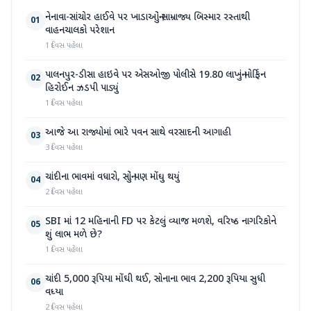
નેનાવા-સાંચોર હાઈવે પર ખાડાઓનું સામ્રાજ્ય બિસ્માર રસ્તાથી
01
વાહનચાલકો પરેશાન
1 દિવસ પહેલા
પાલનપુર-ડીસા હાઇવે પર એસઓજી પોલીસે 19.80 લાખનું મોર્ફિન
02
હિરોઈન ઝડપી પાડ્યું
1 દિવસ પહેલા
આજે આ રાજ્યોમાં ભારે પવન સાથે વરસાદની આગાહી
03
3 દિવસ પહેલા
ચાંદીના ભાવમાં વધારો, સોનું પણ મોંઘુ થયું
04
2 દિવસ પહેલા
SBI માં 12 મહિનાની FD પર કેટલું વ્યાજ મળશે, વરિષ્ઠ નાગરિકોને
05
શું લાભ મળે છે?
1 દિવસ પહેલા
ચાંદી 5,000 રૂપિયા મોંઘી થઈ, સોનાના ભાવ 2,200 રૂપિયા સુધી
06
વધ્યા
2 દિવસ પહેલા