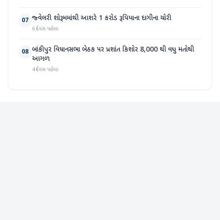
જ્વેલરી શોરૂમમાંથી આશરે 1 કરોડ રૂપિયાના દાગીના ચોરી
07
6 દિવસ પહેલા
બાંકીપુર વિધાનસભા બેઠક પર પ્રશાંત કિશોર 8,000 થી વધુ મતોથી
08
આગળ
4 દિવસ પહેલા