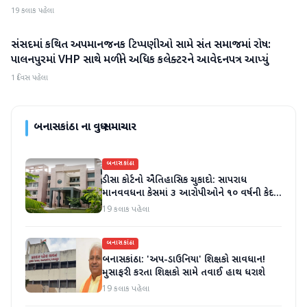
19 કલાક પહેલા
સંસદમાં કથિત અપમાનજનક ટિપ્પણીઓ સામે સંત સમાજમાં રોષ:
બનાસકાંઠા
પાલનપુરમાં VHP સાથે મળીને અધિક કલેક્ટરને આવેદનપત્ર આપ્યું
1 દિવસ પહેલા
બનાસકાંઠા
ના વધુ સમાચાર
બનાસકાંઠા
ડીસા કોર્ટનો ઐતિહાસિક ચુકાદો: સાપરાધ
માનવવધના કેસમાં ૩ આરોપીઓને ૧૦ વર્ષની કેદ
અને ૬ લાખનો દંડ
19 કલાક પહેલા
બનાસકાંઠા
બનાસકાંઠા: 'અપ-ડાઉનિયા' શિક્ષકો સાવધાન!
મુસાફરી કરતા શિક્ષકો સામે તવાઈ હાથ ધરાશે
19 કલાક પહેલા