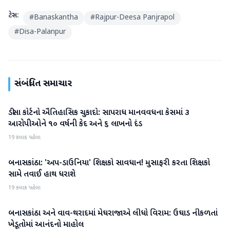
ટેગ્સ:
#
Banaskantha
#
Rajpur-Deesa Panjrapol
#
Disa-Palanpur
સંબંધિત સમાચાર
ડીસા કોર્ટનો ઐતિહાસિક ચુકાદો: સાપરાધ માનવવધના કેસમાં ૩
બનાસકાંઠા
આરોપીઓને ૧૦ વર્ષની કેદ અને ૬ લાખનો દંડ
19 કલાક પહેલા
બનાસકાંઠા: 'અપ-ડાઉનિયા' શિક્ષકો સાવધાન! મુસાફરી કરતા શિક્ષકો
બનાસકાંઠા
સામે તવાઈ હાથ ધરાશે
19 કલાક પહેલા
બનાસકાંઠા અને વાવ-થરાદમાં મેઘરાજાએ લીધો વિરામ: ઉઘાડ નીકળતાં
બનાસકાંઠા
ખેડૂતોમાં આનંદનો માહોલ