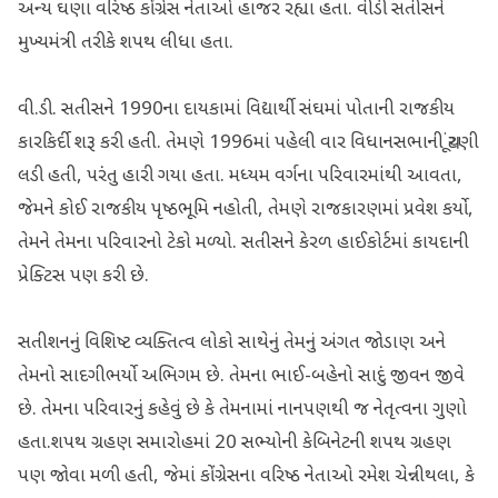
અન્ય ઘણા વરિષ્ઠ કોંગ્રેસ નેતાઓ હાજર રહ્યા હતા. વીડી સતીસને
મુખ્યમંત્રી તરીકે શપથ લીધા હતા.
વી.ડી. સતીસને 1990ના દાયકામાં વિદ્યાર્થી સંઘમાં પોતાની રાજકીય
કારકિર્દી શરૂ કરી હતી. તેમણે 1996માં પહેલી વાર વિધાનસભાની ચૂંટણી
લડી હતી, પરંતુ હારી ગયા હતા. મધ્યમ વર્ગના પરિવારમાંથી આવતા,
જેમને કોઈ રાજકીય પૃષ્ઠભૂમિ નહોતી, તેમણે રાજકારણમાં પ્રવેશ કર્યો,
તેમને તેમના પરિવારનો ટેકો મળ્યો. સતીસને કેરળ હાઈકોર્ટમાં કાયદાની
પ્રેક્ટિસ પણ કરી છે.
સતીશનનું વિશિષ્ટ વ્યક્તિત્વ લોકો સાથેનું તેમનું અંગત જોડાણ અને
તેમનો સાદગીભર્યો અભિગમ છે. તેમના ભાઈ-બહેનો સાદું જીવન જીવે
છે. તેમના પરિવારનું કહેવું છે કે તેમનામાં નાનપણથી જ નેતૃત્વના ગુણો
હતા.શપથ ગ્રહણ સમારોહમાં 20 સભ્યોની કેબિનેટની શપથ ગ્રહણ
પણ જોવા મળી હતી, જેમાં કોંગ્રેસના વરિષ્ઠ નેતાઓ રમેશ ચેન્નીથલા, કે