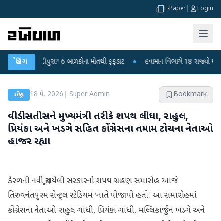
E-Paper
|
Login
કે ચાંદીપુરા? 6 બાળકોના મોતથી ફફડાટ
બ્રેકિંગ
●
હવામાન વિભાગે 18 રાજ્યો માટે ભારે વર
18 મે, 2026
|
Super Admin
Bookmark
રાષ્ટ્રીય
વીડી સતીસને મુખ્યમંત્રી તરીકે શપથ લીધા, રાહુલ,
પ્રિયંકા અને ખડગે સહિત કોંગ્રેસના તમામ ટોચના નેતાઓ
હાજર રહ્યા
કેરળની નવી ચૂંટાયેલી સરકારનો શપથ ગ્રહણ સમારોહ આજે
તિરુવનંતપુરમ સેન્ટ્રલ સ્ટેડિયમ ખાતે યોજાયો હતો. આ સમારોહમાં
કોંગ્રેસના નેતાઓ રાહુલ ગાંધી, પ્રિયંકા ગાંધી, મલ્લિકાર્જુન ખડગે અને