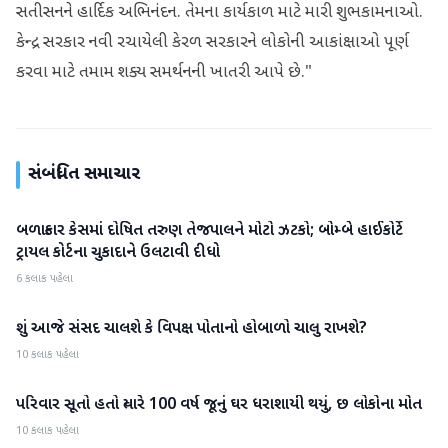
સતીસનને હાર્દિક અભિનંદન. તેમના કાર્યકાળ માટે મારી શુભકામનાઓ.
કેન્દ્ર સરકાર નવી રચાયેલી કેરળ સરકારને લોકોની આકાંક્ષાઓ પૂર્ણ
કરવા માટે તમામ શક્ય સમર્થનની ખાતરી આપે છે."
સંબંધિત સમાચાર
બળાત્કાર કેસમાં દોષિત તરુણ તેજપાલને મોટો ઝટકો; બોમ્બે હાઈકોર્ટે
રાષ્ટ્રીય
ટ્રાયલ કોર્ટના ચુકાદાને ઉલટાવી દીધો
6 કલાક પહેલા
શું આજે સંસદ ચાલશે કે વિપક્ષ પોતાનો હોબાળો ચાલુ રાખશે?
રાષ્ટ્રીય
10 કલાક પહેલા
પરિવાર સૂતો હતો ત્યારે 100 વર્ષ જૂનું ઘર ધરાશાયી થયું, છ લોકોના મોત
રાષ્ટ્રીય
10 કલાક પહેલા