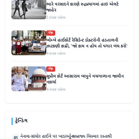
ભારે વરસાદને કારણે રુદ્રપ્રયાગમાં હાઇ એલર્ટ
જાહેર
2 કલાક પહેલા
રાષ્ટ્રીય
બોમ્બે હાઈકોર્ટે રેસિડેન્ટ ડોક્ટરોની હડતાળની
ઝાટકણી કાઢી, 'જો કામ ન હોય તો પગાર બંધ કરો'
4 કલાક પહેલા
રાષ્ટ્રીય
સુપ્રીમ કોર્ટે આસારામ બાપુને વચગાળાના જામીન
નકાર્યા
4 કલાક પહેલા
ટ્રેન્ડિંગ
નેનાવા-સાંચોર હાઈવે પર ખાડાઓનું સામ્રાજ્ય બિસ્માર રસ્તાથી
01