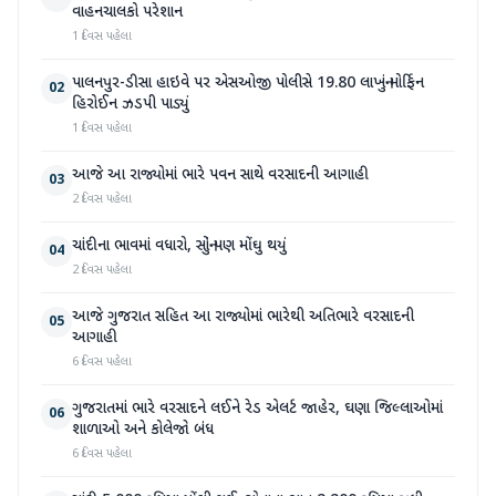
વાહનચાલકો પરેશાન
1 દિવસ પહેલા
પાલનપુર-ડીસા હાઇવે પર એસઓજી પોલીસે 19.80 લાખનું મોર્ફિન
02
હિરોઈન ઝડપી પાડ્યું
1 દિવસ પહેલા
આજે આ રાજ્યોમાં ભારે પવન સાથે વરસાદની આગાહી
03
2 દિવસ પહેલા
ચાંદીના ભાવમાં વધારો, સોનું પણ મોંઘુ થયું
04
2 દિવસ પહેલા
આજે ગુજરાત સહિત આ રાજ્યોમાં ભારેથી અતિભારે વરસાદની
05
આગાહી
6 દિવસ પહેલા
ગુજરાતમાં ભારે વરસાદને લઈને રેડ એલર્ટ જાહેર, ઘણા જિલ્લાઓમાં
06
શાળાઓ અને કોલેજો બંધ
6 દિવસ પહેલા