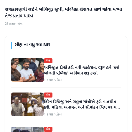
રાજકારણથી લઈને બોલિવૂડ સુધી, મલ્લિકા શેરાવત સાથે જોવા મળ્યા
રાષ્ટ્રીય
તેજ પ્રતાપ યાદવ
23 કલાક પહેલા
રાષ્ટ્રીય
ના વધુ સમાચાર
રાષ્ટ્રીય
અભિજીત દીપકે કરી નવી જાહેરાત, CJP હવે 'ક્યાં
બોલતી પબ્લિક' અભિયાન શરૂ કરશે
1 કલાક પહેલા
રાષ્ટ્રીય
કિરેન રિજિજુ અને રાહુલ ગાંધીએ ફરી વાતચીત
કરી, મહિલા અનામત અને સીમાંકન બિલ પર ચર્ચા
કરી
1 કલાક પહેલા
રાષ્ટ્રીય