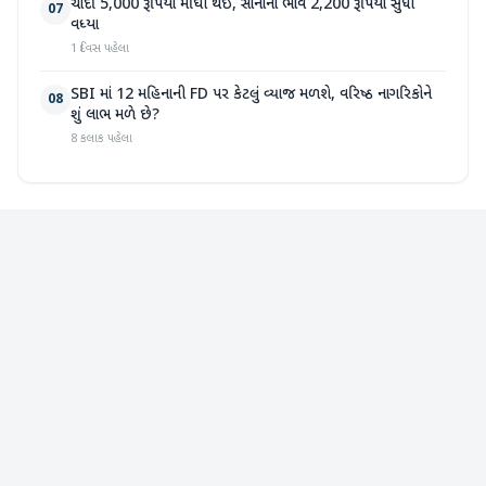
ચાંદી 5,000 રૂપિયા મોંઘી થઈ, સોનાના ભાવ 2,200 રૂપિયા સુધી
07
વધ્યા
1 દિવસ પહેલા
SBI માં 12 મહિનાની FD પર કેટલું વ્યાજ મળશે, વરિષ્ઠ નાગરિકોને
08
શું લાભ મળે છે?
8 કલાક પહેલા