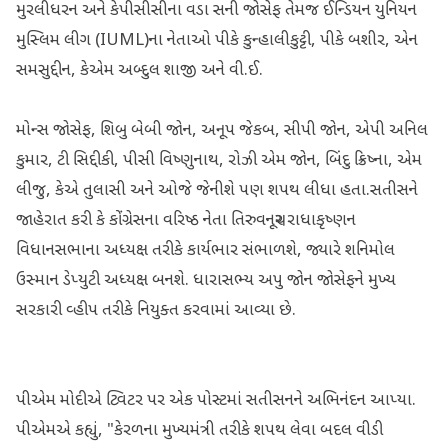
મુરલીધરન અને કેપીસીસીના વડા સની જોસેફ તેમજ ઈન્ડિયન યુનિયન
મુસ્લિમ લીગ (IUML)ના નેતાઓ પીકે કુન્હાલીકુટ્ટી, પીકે બશીર, એન
સમસુદ્દીન, કેએમ અબ્દુલ શાજી અને વી.ઈ.
મોન્સ જોસેફ, શિબુ બેબી જોન, અનૂપ જેકબ, સીપી જોન, એપી અનિલ
કુમાર, ટી સિદ્દીકી, પીસી વિષ્ણુનાથ, રોઝી એમ જોન, બિંદુ ક્રિષ્ના, એમ
લીજુ, કેએ તુલાસી અને ઓજે જેનીશે પણ શપથ લીધા હતા.સતીસને
જાહેરાત કરી કે કોંગ્રેસના વરિષ્ઠ નેતા તિરુવનચૂર રાધાકૃષ્ણન
વિધાનસભાના અધ્યક્ષ તરીકે કાર્યભાર સંભાળશે, જ્યારે શનિમોલ
ઉસ્માન ડેપ્યુટી અધ્યક્ષ બનશે. ધારાસભ્ય અપુ જોન જોસેફને મુખ્ય
સરકારી વ્હીપ તરીકે નિયુક્ત કરવામાં આવ્યા છે.
પીએમ મોદીએ ટ્વિટર પર એક પોસ્ટમાં સતીસનને અભિનંદન આપ્યા.
પીએમએ કહ્યું, "કેરળના મુખ્યમંત્રી તરીકે શપથ લેવા બદલ વીડી