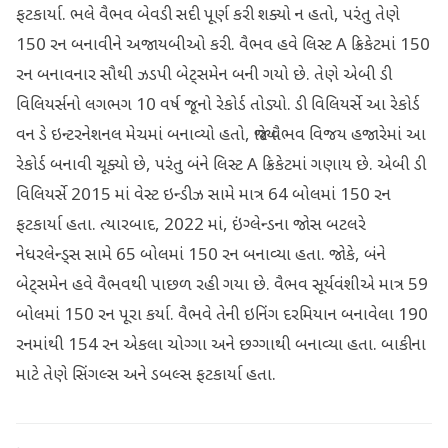
ફટકાર્યા. ભલે વૈભવ બેવડી સદી પૂર્ણ કરી શક્યો ન હતો, પરંતુ તેણે
150 રન બનાવીને અજાયબીઓ કરી. વૈભવ હવે લિસ્ટ A ક્રિકેટમાં 150
રન બનાવનાર સૌથી ઝડપી બેટ્સમેન બની ગયો છે. તેણે એબી ડી
વિલિયર્સનો લગભગ 10 વર્ષ જૂનો રેકોર્ડ તોડ્યો. ડી વિલિયર્સે આ રેકોર્ડ
વન ડે ઇન્ટરનેશનલ મેચમાં બનાવ્યો હતો, જ્યારે વૈભવ વિજય હજારેમાં આ
રેકોર્ડ બનાવી ચૂક્યો છે, પરંતુ બંને લિસ્ટ A ક્રિકેટમાં ગણાય છે. એબી ડી
વિલિયર્સે 2015 માં વેસ્ટ ઇન્ડીઝ સામે માત્ર 64 બોલમાં 150 રન
ફટકાર્યા હતા. ત્યારબાદ, 2022 માં, ઇંગ્લેન્ડના જોસ બટલરે
નેધરલેન્ડ્સ સામે 65 બોલમાં 150 રન બનાવ્યા હતા. જોકે, બંને
બેટ્સમેન હવે વૈભવથી પાછળ રહી ગયા છે. વૈભવ સૂર્યવંશીએ માત્ર 59
બોલમાં 150 રન પૂરા કર્યા. વૈભવે તેની ઇનિંગ દરમિયાન બનાવેલા 190
રનમાંથી 154 રન એકલા ચોગ્ગા અને છગ્ગાથી બનાવ્યા હતા. બાકીના
માટે તેણે સિંગલ્સ અને ડબલ્સ ફટકાર્યા હતા.