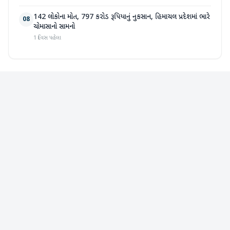
142 લોકોના મોત, 797 કરોડ રૂપિયાનું નુકસાન, હિમાચલ પ્રદેશમાં ભારે
08
ચોમાસાનો સામનો
1 દિવસ પહેલા