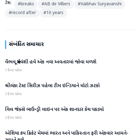
ટેગ્સ:
#
breaks
#
AB de Villiers
#
Vaibhav Suryavanshi
#
record after
#
10 years
સંબંધિત સમાચાર
વૈભવ સૂર્યવંશી હવે એક નવા અવતારમાં જોવા મળશે
રમતગમત
1 દિવસ પહેલા
શ્રીલંકા ટેસ્ટ સિરીઝ પહેલા ટીમ ઇન્ડિયાને મોટો ઝટકો
રમતગમત
2 દિવસ પહેલા
વિલ જેક્સે બાઉન્ડ્રી લાઇન પર એક શાનદાર કેચ પકડ્યો
રમતગમત
2 દિવસ પહેલા
એશિયા કપ ક્રિકેટ મેચમાં ભારત અને પાકિસ્તાન ફરી એકવાર આમને-
રમતગમત