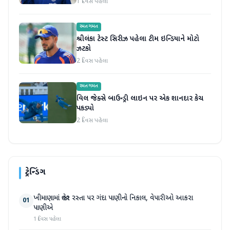
1 દિવસ પહેલા
રમતગમત
શ્રીલંકા ટેસ્ટ સિરીઝ પહેલા ટીમ ઇન્ડિયાને મોટો
ઝટકો
2 દિવસ પહેલા
રમતગમત
વિલ જેક્સે બાઉન્ડ્રી લાઇન પર એક શાનદાર કેચ
પકડ્યો
2 દિવસ પહેલા
ટ્રેન્ડિંગ
ખીમાણામાં જાહેર રસ્તા પર ગંદા પાણીનો નિકાલ, વેપારીઓ આકરા
01
પાણીએ
1 દિવસ પહેલા