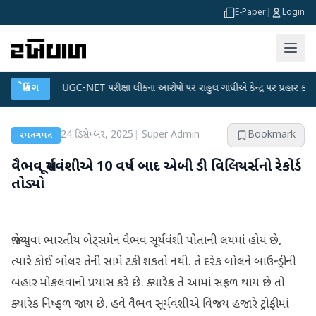
E-Paper
|
Login
●
બ્રેકિંગ
UGC-NET પરીક્ષા લીકના આરોપો પર રાહુલ ગાંધીએ કેન્દ્ર પર પ્રહાર કર્યા
●
હિ
24 ડિસેમ્બર, 2025
|
Super Admin
Bookmark
રમતગમત
વૈભવ સૂર્યવંશીએ 10 વર્ષ બાદ એબી ડી વિલિયર્સનો રેકોર્ડ
તોડ્યો
જ્યારે યુવા ભારતીય બેટ્સમેન વૈભવ સૂર્યવંશી પોતાની લયમાં હોય છે,
ત્યારે કોઈ બોલર તેની સામે ટકી શકતો નથી. તે દરેક બોલને બાઉન્ડ્રીની
બહાર મોકલવાનો પ્રયાસ કરે છે. ક્યારેક તે આમાં સફળ થાય છે તો
ક્યારેક નિષ્ફળ જાય છે. હવે વૈભવ સૂર્યવંશીએ વિજય હજારે ટ્રોફીમાં