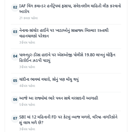
IAF વિંગ કમાન્ડર હનીટ્રેપમાં ફસાયા, સંવેદનશીલ માહિતી લીક કરવાનો
02
આરોપ
21 કલાક પહેલા
નેનાવા-સાંચોર હાઈવે પર ખાડાઓનું સામ્રાજ્ય બિસ્માર રસ્તાથી
03
વાહનચાલકો પરેશાન
3 દિવસ પહેલા
પાલનપુર-ડીસા હાઇવે પર એસઓજી પોલીસે 19.80 લાખનું મોર્ફિન
04
હિરોઈન ઝડપી પાડ્યું
3 દિવસ પહેલા
ચાંદીના ભાવમાં વધારો, સોનું પણ મોંઘુ થયું
05
4 દિવસ પહેલા
આજે આ રાજ્યોમાં ભારે પવન સાથે વરસાદની આગાહી
06
5 દિવસ પહેલા
SBI માં 12 મહિનાની FD પર કેટલું વ્યાજ મળશે, વરિષ્ઠ નાગરિકોને
07
શું લાભ મળે છે?
3 દિવસ પહેલા