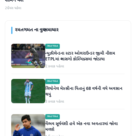
સામને થશે
2 દિવસ પહેલા
રમતગમત
ના વધુ સમાચાર
રમતગમત
ન્યુઝીલેન્ડના સ્ટાર ઓલરાઉન્ડર જીમી નીશમ
ETPLમાં ગ્લાસગો કોસ્મિક્સમાં જોડાયા
2 કલાક પહેલા
રમતગમત
લિયોનેલ મેસ્સીના પિતાનું 68 વર્ષની વયે અવસાન
થયું
3 કલાક પહેલા
રમતગમત
વૈભવ સૂર્યવંશી હવે એક નવા અવતારમાં જોવા
મળશે