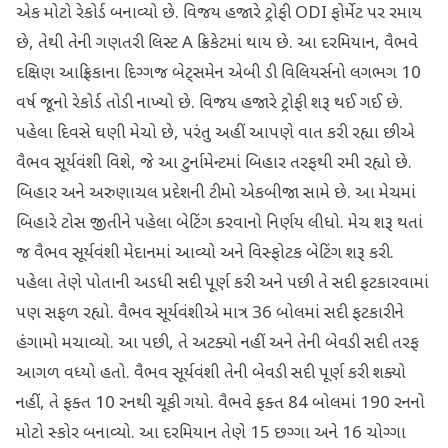
એક મોટો રેકોર્ડ બનાવ્યો છે. વિજય હજારે ટ્રોફી ODI ફોર્મેટ પર રમાય
છે, તેથી તેની ગણતરી લિસ્ટ A ક્રિકેટમાં થાય છે. આ દરમિયાન, વૈભવે
દક્ષિણ આફ્રિકાના દિગ્ગજ બેટ્સમેન એબી ડી વિલિયર્સનો લગભગ 10
વર્ષ જૂનો રેકોર્ડ તોડી નાખ્યો છે. વિજય હજારે ટ્રોફી શરૂ થઈ ગઈ છે.
પહેલા દિવસે ઘણી મેચો છે, પરંતુ અહીં આપણે વાત કરી રહ્યા છીએ
વૈભવ સૂર્યવંશી વિશે, જે આ ટુર્નામેન્ટમાં બિહાર તરફથી રમી રહ્યો છે.
બિહાર અને અરુણાચલ પ્રદેશની ટીમો એકબીજા સામે છે. આ મેચમાં
બિહારે ટોસ જીતીને પહેલા બેટિંગ કરવાનો નિર્ણય લીધો. મેચ શરૂ થતાં
જ વૈભવ સૂર્યવંશી મેદાનમાં આવ્યો અને વિસ્ફોટક બેટિંગ શરૂ કરી.
પહેલા તેણે પોતાની અડધી સદી પૂર્ણ કરી અને પછી તે સદી ફટકારવામાં
પણ સફળ રહ્યો. વૈભવ સૂર્યવંશીએ માત્ર 36 બોલમાં સદી ફટકારીને
હંગામો મચાવ્યો. આ પછી, તે અટક્યો નહીં અને તેની બેવડી સદી તરફ
આગળ વધ્યો હતો. વૈભવ સૂર્યવંશી તેની બેવડી સદી પૂર્ણ કરી શક્યો
નહીં, તે ફક્ત 10 રનથી ચૂકી ગયો. વૈભવે ફક્ત 84 બોલમાં 190 રનનો
મોટો સ્કોર બનાવ્યો. આ દરમિયાન તેણે 15 છગ્ગા અને 16 ચોગ્ગા