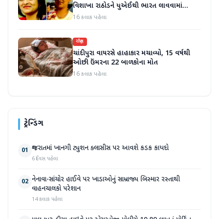
વિશાખા રાઠોડને યુએઈથી ભારત લાવવામાં
આવ્યો
16 કલાક પહેલા
રાષ્ટ્રીય
ચાંદીપુરા વાયરસે હાહાકાર મચાવ્યો, 15 વર્ષથી
ઓછી ઉંમરના 22 બાળકોના મોત
16 કલાક પહેલા
ટ્રેન્ડિંગ
ગુજરાતમાં ખાનગી ટ્યુશન ક્લાસીસ પર આવશે કડક કાયદો
01
6 દિવસ પહેલા
નેનાવા-સાંચોર હાઈવે પર ખાડાઓનું સામ્રાજ્ય બિસ્માર રસ્તાથી
02
વાહનચાલકો પરેશાન
14 કલાક પહેલા