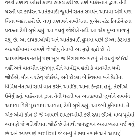
વચ્ચે તણાવ ઓછો કરવા હાકલ કરી છે. તેણે પાકિસ્તાન દ્વારા તેની
ધરતી પર કાર્યરત આતંકવાદી જૂથોને સતત સમર્થન આપવા અંગે પણ
ચિંતા વ્યક્ત કરી છે. ચાલુ તણાવને સંબોધતા, યુએસ સ્ટેટ ડિપાર્ટમેન્ટના
પ્રવક્તા ટેમી બ્રુસે કહ્યું, આ વધવું જોઈએ નહીં. આ એક મુખ્ય માળખું
રહ્યું છે. આ દાયકાઓથી અને આતંકવાદી હુમલા પછી છેલ્લા કેટલાક
અઠવાડિયામાં આપણે જે જોયું તેનાથી આ મુદ્દો રહ્યો છે. તે
આશ્ચર્યજનક નહોતું પણ ખૂબ જ નિરાશાજનક હતું. તે વધવું જોઈએ
નહીં અને વાતચીત મૂળભૂત રીતે ચાવીરૂપ હતી કે વાતચીત થવી
જોઈએ, મૌન ન રહેવું જોઈએ, અને છેલ્લા બે દિવસમાં બંને દેશોના
વિવિધ નેતાઓ સાથે વાત કરીને અમેરિકા આના કેન્દ્રમાં હતું, તેણીએ
ઉમેર્યું હતું. પાકિસ્તાન દ્વારા તેની ધરતી પર આતંકવાદી જૂથોને સમર્થન
આપવા વિશે પૂછવામાં આવતા, ટેમી બ્રુસે કહ્યું, આજની દુનિયામાં, તે
એક એવો કોલ છે જે આપણે દાયકાઓથી કરી રહ્યા છીએ. મધ્ય પૂર્વમાં
આપણે જે ગતિશીલતા જોઈ છે તેનાથી જનજીવન અસ્તવ્યસ્ત થઈ ગયું
છે અને સ્પષ્ટપણે કાશ્મીરમાં જે બન્યું તે ભયાનક છે અને આપણે