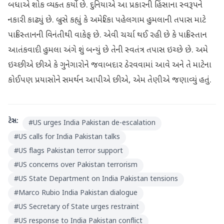
બધાએ શોક વ્યક્ત કર્યો છે. દુનિયાએ આ પ્રકારની હિંસાના સ્વરૂપને
નકારી કાઢ્યું છે. બ્રુસે કહ્યું કે અમેરિકા પહેલગામ હુમલાની તપાસ માટે
પાકિસ્તાનની વિનંતીથી વાકેફ છે. એવી ચર્ચા થઈ રહી છે કે પાકિસ્તાન
આતંકવાદી હુમલા અંગે શું બન્યું છે તેની સ્વતંત્ર તપાસ ઇચ્છે છે. અમે
ઇચ્છીએ છીએ કે ગુનેગારોને જવાબદાર ઠેરવવામાં આવે અને તે માટેના
કોઈપણ પ્રયાસોને સમર્થન આપીએ છીએ, એમ તેણીએ જણાવ્યું હતું.
ટેગ્સ:
#
US urges India Pakistan de-escalation
#
US calls for India Pakistan talks
#
US flags Pakistan terror support
#
US concerns over Pakistan terrorism
#
US State Department on India Pakistan tensions
#
Marco Rubio India Pakistan dialogue
#
US Secretary of State urges restraint
#
US response to India Pakistan conflict