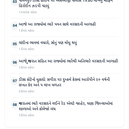
પાલનપુર-ડીસા હાઇવે પર એસઓજી પોલીસે 19.80 લાખનું મોર્ફિન
03
હિરોઈન ઝડપી પાડ્યું
14 કલાક પહેલા
આજે આ રાજ્યોમાં ભારે પવન સાથે વરસાદની આગાહી
04
1 દિવસ પહેલા
ચાંદીના ભાવમાં વધારો, સોનું પણ મોંઘુ થયું
05
1 દિવસ પહેલા
આજે ગુજરાત સહિત આ રાજ્યોમાં ભારેથી અતિભારે વરસાદની આગાહી
06
5 દિવસ પહેલા
ડીસા કોર્ટનો ચુકાદો: સગીરા પર દુષ્કર્મ કેસમાં આરોપીને ૨૦ વર્ષની
07
સખત કેદ અને ૫ લાખ વળતર
6 દિવસ પહેલા
ગુજરાતમાં ભારે વરસાદને લઈને રેડ એલર્ટ જાહેર, ઘણા જિલ્લાઓમાં
08
શાળાઓ અને કોલેજો બંધ
5 દિવસ પહેલા