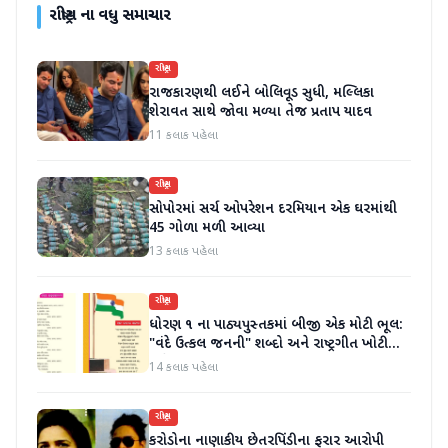
રાષ્ટ્રીય
ના વધુ સમાચાર
રાષ્ટ્રીય
રાજકારણથી લઈને બોલિવૂડ સુધી, મલ્લિકા
શેરાવત સાથે જોવા મળ્યા તેજ પ્રતાપ યાદવ
11 કલાક પહેલા
રાષ્ટ્રીય
સોપોરમાં સર્ચ ઓપરેશન દરમિયાન એક ઘરમાંથી
45 ગોળા મળી આવ્યા
13 કલાક પહેલા
રાષ્ટ્રીય
ધોરણ ૧ ના પાઠ્યપુસ્તકમાં બીજી એક મોટી ભૂલ:
"વંદે ઉત્કલ જનની" શબ્દો અને રાષ્ટ્રગીત ખોટી
રીતે છાપવામાં આવ્યા
14 કલાક પહેલા
રાષ્ટ્રીય
કરોડોના નાણાકીય છેતરપિંડીના ફરાર આરોપી