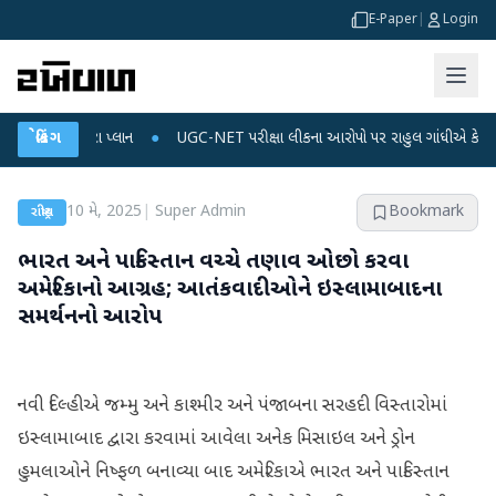
E-Paper
|
Login
ને ડેટા પ્લાન
બ્રેકિંગ
●
UGC-NET પરીક્ષા લીકના આરોપો પર રાહુલ ગાંધીએ કેન્દ્ર પર પ્રહાર કર
10 મે, 2025
|
Super Admin
Bookmark
રાષ્ટ્રીય
ભારત અને પાકિસ્તાન વચ્ચે તણાવ ઓછો કરવા
અમેરિકાનો આગ્રહ; આતંકવાદીઓને ઇસ્લામાબાદના
સમર્થનનો આરોપ
નવી દિલ્હીએ જમ્મુ અને કાશ્મીર અને પંજાબના સરહદી વિસ્તારોમાં
ઇસ્લામાબાદ દ્વારા કરવામાં આવેલા અનેક મિસાઇલ અને ડ્રોન
હુમલાઓને નિષ્ફળ બનાવ્યા બાદ અમેરિકાએ ભારત અને પાકિસ્તાન