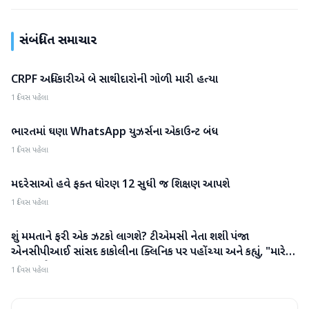
સંબંધિત સમાચાર
CRPF અધિકારીએ બે સાથીદારોની ગોળી મારી હત્યા
રાષ્ટ્રીય
1 દિવસ પહેલા
ભારતમાં ઘણા WhatsApp યુઝર્સના એકાઉન્ટ બંધ
રાષ્ટ્રીય
1 દિવસ પહેલા
મદરેસાઓ હવે ફક્ત ધોરણ 12 સુધી જ શિક્ષણ આપશે
રાષ્ટ્રીય
1 દિવસ પહેલા
શું મમતાને ફરી એક ઝટકો લાગશે? ટીએમસી નેતા શશી પંજા
રાષ્ટ્રીય
એનસીપીઆઈ સાંસદ કાકોલીના ક્લિનિક પર પહોંચ્યા અને કહ્યું, "મારે
જવું પડશે"
1 દિવસ પહેલા