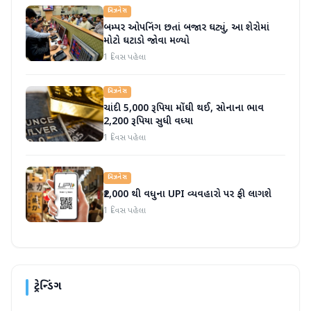
બિઝનેસ
બમ્પર ઓપનિંગ છતાં બજાર ઘટ્યું, આ શેરોમાં
મોટો ઘટાડો જોવા મળ્યો
1 દિવસ પહેલા
બિઝનેસ
ચાંદી 5,000 રૂપિયા મોંઘી થઈ, સોનાના ભાવ
2,200 રૂપિયા સુધી વધ્યા
1 દિવસ પહેલા
બિઝનેસ
₹2,000 થી વધુના UPI વ્યવહારો પર ફી લાગશે
1 દિવસ પહેલા
ટ્રેન્ડિંગ