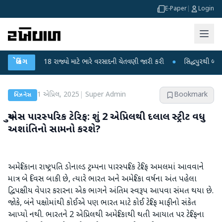
E-Paper
|
Login
િભાગે 18 રાજ્યો માટે ભારે વરસાદની ચેતવણી જારી કરી
બ્રેકિંગ
●
સિદ્ધપુરથી બોમ્બ બનાવવા
1 એપ્રિલ, 2025
|
Super Admin
Bookmark
બિઝનેસ
યુએસ પારસ્પરિક ટેરિફ: શું 2 એપ્રિલથી દલાલ સ્ટ્રીટ વધુ
અશાંતિનો સામનો કરશે?
અમેરિકાના રાષ્ટ્રપતિ ડોનાલ્ડ ટ્રમ્પના પારસ્પરિક ટેરિફ અમલમાં આવવાને
માત્ર બે દિવસ બાકી છે, ત્યારે ભારત અને અમેરિકા વર્ષના અંત પહેલા
દ્વિપક્ષીય વેપાર કરારના એક ભાગને અંતિમ સ્વરૂપ આપવા સંમત થયા છે.
જોકે, બંને પક્ષોમાંથી કોઈએ પણ ભારત માટે કોઈ ટેરિફ માફીનો સંકેત
આપ્યો નથી. ભારતને 2 એપ્રિલથી અમેરિકાથી થતી આયાત પર ટેરિફના