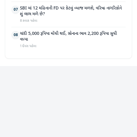
SBI માં 12 મહિનાની FD પર કેટલું વ્યાજ મળશે, વરિષ્ઠ નાગરિકોને
07
શું લાભ મળે છે?
8 કલાક પહેલા
ચાંદી 5,000 રૂપિયા મોંઘી થઈ, સોનાના ભાવ 2,200 રૂપિયા સુધી
08
વધ્યા
1 દિવસ પહેલા