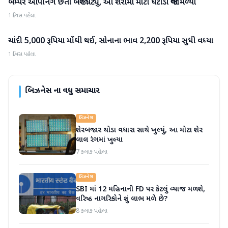
બમ્પર ઓપનિંગ છતાં બજાર ઘટ્યું, આ શેરોમાં મોટો ઘટાડો જોવા મળ્યો
બિઝનેસ
1 દિવસ પહેલા
ચાંદી 5,000 રૂપિયા મોંઘી થઈ, સોનાના ભાવ 2,200 રૂપિયા સુધી વધ્યા
બિઝનેસ
1 દિવસ પહેલા
બિઝનેસ
ના વધુ સમાચાર
બિઝનેસ
શેરબજાર થોડા વધારા સાથે ખુલ્યું, આ મોટા શેર
લાલ રંગમાં ખુલ્યા
7 કલાક પહેલા
બિઝનેસ
SBI માં 12 મહિનાની FD પર કેટલું વ્યાજ મળશે,
વરિષ્ઠ નાગરિકોને શું લાભ મળે છે?
8 કલાક પહેલા