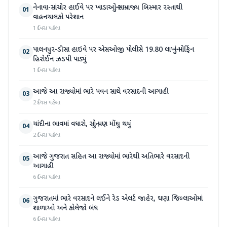
નેનાવા-સાંચોર હાઈવે પર ખાડાઓનું સામ્રાજ્ય બિસ્માર રસ્તાથી
01
વાહનચાલકો પરેશાન
1 દિવસ પહેલા
પાલનપુર-ડીસા હાઇવે પર એસઓજી પોલીસે 19.80 લાખનું મોર્ફિન
02
હિરોઈન ઝડપી પાડ્યું
1 દિવસ પહેલા
આજે આ રાજ્યોમાં ભારે પવન સાથે વરસાદની આગાહી
03
2 દિવસ પહેલા
ચાંદીના ભાવમાં વધારો, સોનું પણ મોંઘુ થયું
04
2 દિવસ પહેલા
આજે ગુજરાત સહિત આ રાજ્યોમાં ભારેથી અતિભારે વરસાદની
05
આગાહી
6 દિવસ પહેલા
ગુજરાતમાં ભારે વરસાદને લઈને રેડ એલર્ટ જાહેર, ઘણા જિલ્લાઓમાં
06
શાળાઓ અને કોલેજો બંધ
6 દિવસ પહેલા