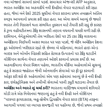
નવા મોજાનો સામનો કરવો પડશે. સમાચાર એજન્સી AFP અનુસાર,
ભારત-અમેરિકા આ અઠવાડિયે નવી દિલ્હીમાં વેપાર વાટાઘાટો કરી રહ્યા
હતા, જેમાં બંને દેશો 2025 સુધીમાં વેપાર કરારના પ્રથમ તબક્કાને અંતિમ
સ્વરૂપ આપવાનો પ્રયાસ કરી રહ્યા હતા. આ એવા સમયે આવ્યું છે જ્યારે
ભારત તેની નિકાસને થતા સંભવિત નુકસાન માટે તૈયારી કરી રહ્યું છે કારણ
કે ટ્રમ્પ વહીવટીતંત્રના ટેરિફ શાસનથી તણાવ વધવાની ધમકી મળી રહી છે.
દરમિયાન, વેનેઝુએલાથી તેલ ખરીદતા દેશો પર 25 ટકા ટેરિફ લાદવાના
અમેરિકાના નિર્ણયની અસર ભારત પર પણ પડશે, જે લેટિન અમેરિકન દેશના
ક્રૂડ ઓઇલનો ખરીદદાર રહ્યો છે. છેલ્લા બે મહિનામાં, ભારતે હાઇ-એન્ડ
બાઇક અને બોર્બોન વ્હિસ્કી સહિત કેટલાક ઉત્પાદનો પર ટેરિફ ઘટાડીને
વોશિંગ્ટન સાથેના વેપાર તણાવને ઓછો કરવાનો પ્રયાસ કર્યો છે. આ
અઠવાડિયાના વેપાર મિશન પહેલા, ભારતીય મીડિયા અહેવાલોએ સૂચવ્યું
હતું કે સરકાર જાહેરાત જેવી ઓનલાઈન સેવાઓ પર ફી દૂર કરવાની
ઓફર કરી શકે છે. અહેવાલોમાં એમ પણ કહેવામાં આવ્યું છે કે નવી દિલ્હી
કાર, ઇલેક્ટ્રોનિક્સ અને તબીબી સેવાઓ પરની ડ્યુટી ઘટાડવા તૈયાર છે.
અમેરિકા અને ભારતે શું ચર્ચા કરી?
ભારતના વાણિજ્ય મંત્રાલયે શનિવારે
મોડી રાત્રે એક નિવેદનમાં જણાવ્યું હતું કે નવી દિલ્હી અને વોશિંગ્ટન
"પરસ્પર ફાયદાકારક, બહુ-ક્ષેત્રીય દ્વિપક્ષીય વેપાર કરાર (BTA) તરફના
આગામી પગલાં પર વ્યાપક સમજૂતી પર પહોંચ્યા છે, જેનો પ્રથમ તબક્કો