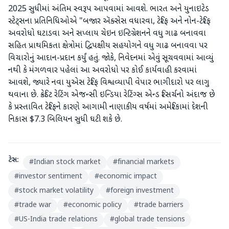
2025 સુધીમાં અંતિમ સ્વરૂપ આપવામાં આવશે. ભારત અને યુનાઇટેડ
સ્ટેટ્સના પ્રતિનિધિઓએ "બજાર ઍક્સેસ વધારવા, ટેરિફ અને નોન-ટેરિફ
અવરોધો ઘટાડવા અને સપ્લાય ચેઇન ઇન્ટિગ્રેશનને વધુ ગાઢ બનાવવા
સહિત પ્રાથમિકતા ક્ષેત્રોમાં દ્વિપક્ષીય સહયોગને વધુ ગાઢ બનાવવા પર
વિચારોનું આદાન-પ્રદાન કર્યું હતું. જોકે, નિવેદનમાં એવું સૂચવવામાં આવ્યું
નથી કે મંગળવાર પહેલાં આ અવરોધો પર કોઈ કાર્યવાહી કરવામાં
આવશે, જ્યારે નવા યુએસ ટેરિફ વિશ્વવ્યાપી વેપાર ભાગીદારો પર લાગુ
થવાના છે. ક્રેડિટ રેટિંગ એજન્સી ઇન્ડિયા રેટિંગ્સ એન્ડ રિસર્ચનો અંદાજ છે
કે પ્રસ્તાવિત ટેરિફને કારણે આગામી નાણાકીય વર્ષમાં અમેરિકામાં દેશની
નિકાસ $7.3 બિલિયન સુધી ઘટી શકે છે.
ટેગ્સ:
#
Indian stock market
#
financial markets
#
investor sentiment
#
economic impact
#
stock market volatility
#
foreign investment
#
trade war
#
economic policy
#
trade barriers
#
US-India trade relations
#
global trade tensions