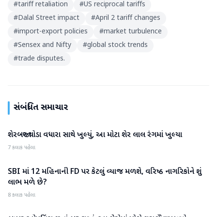
#
tariff retaliation
#
US reciprocal tariffs
#
Dalal Street impact
#
April 2 tariff changes
#
import-export policies
#
market turbulence
#
Sensex and Nifty
#
global stock trends
#
trade disputes.
સંબંધિત સમાચાર
શેરબજાર થોડા વધારા સાથે ખુલ્યું, આ મોટા શેર લાલ રંગમાં ખુલ્યા
બિઝનેસ
7 કલાક પહેલા
SBI માં 12 મહિનાની FD પર કેટલું વ્યાજ મળશે, વરિષ્ઠ નાગરિકોને શું
બિઝનેસ
લાભ મળે છે?
8 કલાક પહેલા