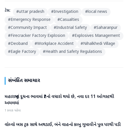
ટેગ્સ:
#
uttar pradesh
#
Investigation
#
local news
#
Emergency Response
#
Casualties
#
Community Impact
#
Industrial Safety
#
Saharanpur
#
Firecracker Factory Explosion
#
Explosives Management
#
Deoband
#
Workplace Accident
#
Nihalkhedi Village
#
Eagle Factory
#
Health and Safety Regulations
સંબંધિત સમાચાર
મહારાષ્ટ્રમાં દૂધના ભાવમાં ₹2નો વધારો થયો છે, નવા દર 11 ઓગસ્ટથી
રાષ્ટ્રીય
અમલમાં
1 કલાક પહેલા
વોલ્વો બસ ટ્રક સાથે અથડાઈ, બંને વાહનો કાબુ ગુમાવીને પુલ પરથી પડી
રાષ્ટ્રીય