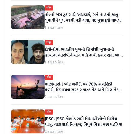
રાષ્ટ્રીય
વોલ્વો બસ ટ્રક સાથે અથડાઈ, બંને વાહનો કાબુ
ગુમાવીને પુલ પરથી પડી ગયા, 40 મુસાફરો ઘાયલ
1 કલાક પહેલા
રાષ્ટ્રીય
ટોરોન્ટોમાં ભારતીય મૂળની હિમાંશી ખુરાનાની
હત્યાના આરોપીને સાત મહિનાથી ફરાર રહ્યા બાદ
ધરપકડ કરવામાં આવી
1 કલાક પહેલા
રાષ્ટ્રીય
માછીમારોને બોટ ખરીદી પર 70% સબસિડી
મળશે, હિમાચલ સરકાર કાસ્ટ નેટ અને ગિલ નેટ
પર 90% સબસિડી આપશે
2 કલાક પહેલા
રાષ્ટ્રીય
JPSC-JSSC કૌભાંડ સામે વિદ્યાર્થીઓનો વિરોધ
ચાલુ, વાટાઘાટો નિષ્ફળ; પિયુષ મિશ્રા પણ પહોંચ્યા
2 કલાક પહેલા