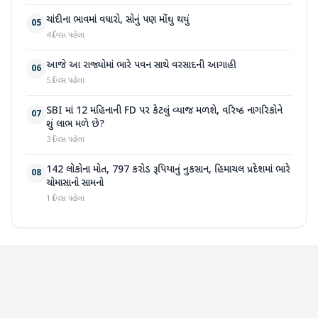
ચાંદીના ભાવમાં વધારો, સોનું પણ મોંઘુ થયું
05
4 દિવસ પહેલા
આજે આ રાજ્યોમાં ભારે પવન સાથે વરસાદની આગાહી
06
5 દિવસ પહેલા
SBI માં 12 મહિનાની FD પર કેટલું વ્યાજ મળશે, વરિષ્ઠ નાગરિકોને
07
શું લાભ મળે છે?
3 દિવસ પહેલા
142 લોકોના મોત, 797 કરોડ રૂપિયાનું નુકસાન, હિમાચલ પ્રદેશમાં ભારે
08
ચોમાસાનો સામનો
1 દિવસ પહેલા