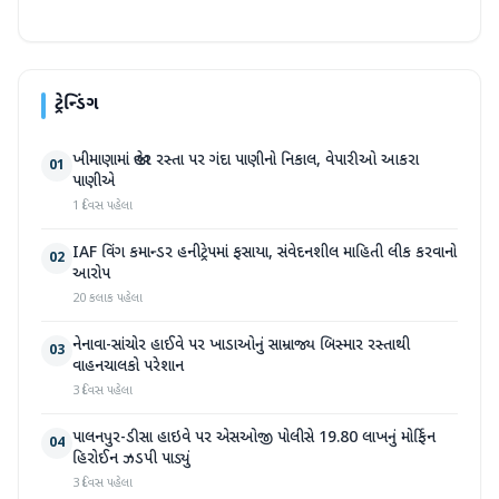
ટ્રેન્ડિંગ
ખીમાણામાં જાહેર રસ્તા પર ગંદા પાણીનો નિકાલ, વેપારીઓ આકરા
01
પાણીએ
1 દિવસ પહેલા
IAF વિંગ કમાન્ડર હનીટ્રેપમાં ફસાયા, સંવેદનશીલ માહિતી લીક કરવાનો
02
આરોપ
20 કલાક પહેલા
નેનાવા-સાંચોર હાઈવે પર ખાડાઓનું સામ્રાજ્ય બિસ્માર રસ્તાથી
03
વાહનચાલકો પરેશાન
3 દિવસ પહેલા
પાલનપુર-ડીસા હાઇવે પર એસઓજી પોલીસે 19.80 લાખનું મોર્ફિન
04
હિરોઈન ઝડપી પાડ્યું
3 દિવસ પહેલા