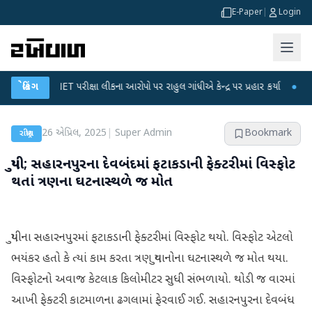
E-Paper
|
Login
UGC-NET પરીક્ષા લીકના આરોપો પર રાહુલ ગાંધીએ કેન્દ્ર પર પ્રહાર કર્યા
બ્રેકિંગ
●
હિંમતનગરમ
26 એપ્રિલ, 2025
|
Super Admin
Bookmark
રાષ્ટ્રીય
યુપી; સહારનપુરના દેવબંદમાં ફટાકડાની ફેક્ટરીમાં વિસ્ફોટ
થતાં ત્રણના ઘટનાસ્થળે જ મોત
યુપીના સહારનપુરમાં ફટાકડાની ફેક્ટરીમાં વિસ્ફોટ થયો. વિસ્ફોટ એટલો
ભયંકર હતો કે ત્યાં કામ કરતા ત્રણ યુવાનોના ઘટનાસ્થળે જ મોત થયા.
વિસ્ફોટનો અવાજ કેટલાક કિલોમીટર સુધી સંભળાયો. થોડી જ વારમાં
આખી ફેક્ટરી કાટમાળના ઢગલામાં ફેરવાઈ ગઈ. સહારનપુરના દેવબંધ