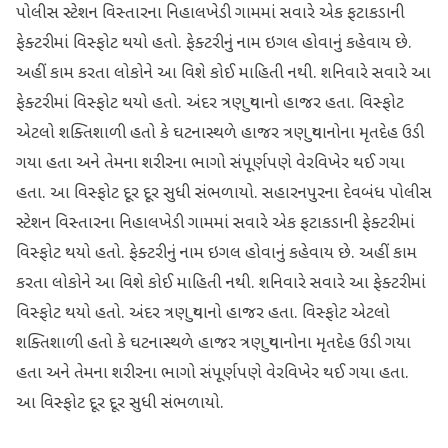
પોલીસ સ્ટેશન વિસ્તારના નિહાલખેડી ગામમાં સવારે એક ફટાકડાની
ફેક્ટરીમાં વિસ્ફોટ થયો હતો. ફેક્ટરીનું નામ ઇગલ હોવાનું કહેવાય છે.
અહીં કામ કરતા લોકોને આ વિશે કોઈ માહિતી નથી. શનિવારે સવારે આ
ફેક્ટરીમાં વિસ્ફોટ થયો હતો. અંદર ત્રણ યુવાનો હાજર હતા. વિસ્ફોટ
એટલો શક્તિશાળી હતો કે ઘટનાસ્થળે હાજર ત્રણ યુવાનોના મૃતદેહ ઉડી
ગયા હતા અને તેમના શરીરના ભાગો સંપૂર્ણપણે વેરવિખેર થઈ ગયા
હતા. આ વિસ્ફોટ દૂર દૂર સુધી સંભળાયો. સહારનપુરના દેવબંધ પોલીસ
સ્ટેશન વિસ્તારના નિહાલખેડી ગામમાં સવારે એક ફટાકડાની ફેક્ટરીમાં
વિસ્ફોટ થયો હતો. ફેક્ટરીનું નામ ઇગલ હોવાનું કહેવાય છે. અહીં કામ
કરતા લોકોને આ વિશે કોઈ માહિતી નથી. શનિવારે સવારે આ ફેક્ટરીમાં
વિસ્ફોટ થયો હતો. અંદર ત્રણ યુવાનો હાજર હતા. વિસ્ફોટ એટલો
શક્તિશાળી હતો કે ઘટનાસ્થળે હાજર ત્રણ યુવાનોના મૃતદેહ ઉડી ગયા
હતા અને તેમના શરીરના ભાગો સંપૂર્ણપણે વેરવિખેર થઈ ગયા હતા.
આ વિસ્ફોટ દૂર દૂર સુધી સંભળાયો.