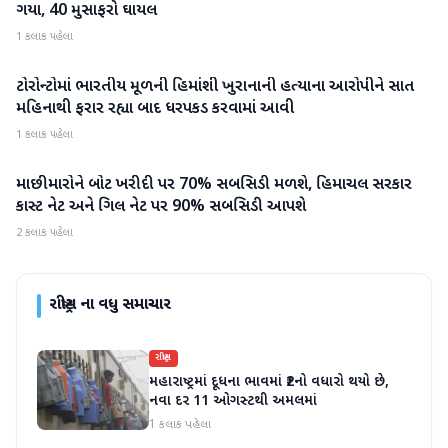
ગયા, 40 મુસાફરો ઘાયલ
1 કલાક પહેલા
ટોરોન્ટોમાં ભારતીય મૂળની હિમાંશી ખુરાનાની હત્યાના આરોપીને સાત
રાષ્ટ્રીય
મહિનાથી ફરાર રહ્યા બાદ ધરપકડ કરવામાં આવી
1 કલાક પહેલા
માછીમારોને બોટ ખરીદી પર 70% સબસિડી મળશે, હિમાચલ સરકાર
રાષ્ટ્રીય
કાસ્ટ નેટ અને ગિલ નેટ પર 90% સબસિડી આપશે
2 કલાક પહેલા
રાષ્ટ્રીય
ના વધુ સમાચાર
રાષ્ટ્રીય
મહારાષ્ટ્રમાં દૂધના ભાવમાં ₹2નો વધારો થયો છે,
નવા દર 11 ઓગસ્ટથી અમલમાં
1 કલાક પહેલા