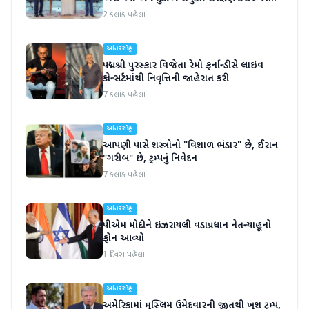
હસ્તાક્ષર
2 કલાક પહેલા
આંતરરાષ્ટ્રીય
પદ્મશ્રી પુરસ્કાર વિજેતા રેમો ફર્નાન્ડીસે લાઇવ
કોન્સર્ટમાંથી નિવૃત્તિની જાહેરાત કરી
7 કલાક પહેલા
આંતરરાષ્ટ્રીય
આપણી પાસે શસ્ત્રોનો "વિશાળ ભંડાર" છે, ઈરાન
"ગરીબ" છે, ટ્રમ્પનું નિવેદન
7 કલાક પહેલા
આંતરરાષ્ટ્રીય
પીએમ મોદીને ઇઝરાયલી વડાપ્રધાન નેતન્યાહૂનો
ફોન આવ્યો
1 દિવસ પહેલા
આંતરરાષ્ટ્રીય
અમેરિકામાં મુસ્લિમ ઉમેદવારની જીતથી ખુશ ટ્રમ્પ,