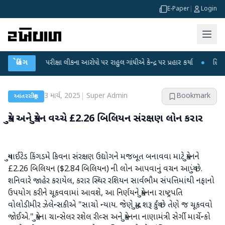
E-Paper
|
Login
NET પરીક્ષા લીકના આરોપો પર રાહુલ ગાંધીએ કેન્દ્ર પર પ્રહાર કર્યા
બ્રેકિંગ
●
હિંમતનગરમાં 
3 માર્ચ, 2025
|
Super Admin
Bookmark
આંતરરાષ્ટ્રીય
યુકે અને યુક્રેન વચ્ચે £2.26 બિલિયન સંરક્ષણ લોન કરાર
યુનાઈટેડ કિંગડમે કિવના સંરક્ષણ ઉદ્યોગને મજબૂત બનાવવા માટે યુક્રેનને
£2.26 બિલિયન ($2.84 બિલિયન) ની લોન આપવાનું વચન આપ્યું છે.
શનિવારે જાહેર કરાયેલ, કરાર સ્થિર રશિયન સાર્વભૌમ સંપત્તિમાંથી નફાનો
ઉપયોગ કરીને ચૂકવવામાં આવશે, આ નિર્ણયને યુક્રેનના રાષ્ટ્રપતિ
વોલોડીમીર ઝેલેન્સકીએ "સાચો ન્યાય. જેણે યુદ્ધ શરૂ કર્યું છે તેણે જ ચૂકવવો
જોઈએ." યુકેના ચાન્સેલર રશેલ રીવ્સ અને યુક્રેનના નાણામંત્રી સેર્ગી માર્ચેન્કો