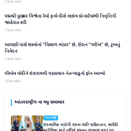
2 કલાક પહેલા
પદ્મશ્રી પુરસ્કાર વિજેતા રેમો ફર્નાન્ડીસે લાઇવ કોન્સર્ટમાંથી નિવૃત્તિની
આંતરરાષ્ટ્રીય
જાહેરાત કરી
7 કલાક પહેલા
આપણી પાસે શસ્ત્રોનો "વિશાળ ભંડાર" છે, ઈરાન "ગરીબ" છે, ટ્રમ્પનું
આંતરરાષ્ટ્રીય
નિવેદન
7 કલાક પહેલા
પીએમ મોદીને ઇઝરાયલી વડાપ્રધાન નેતન્યાહૂનો ફોન આવ્યો
આંતરરાષ્ટ્રીય
1 દિવસ પહેલા
આંતરરાષ્ટ્રીય
ના વધુ સમાચાર
આંતરરાષ્ટ્રીય
ઇસ્લામિક નાટોની રચના થઈ! પાકિસ્તાન, સાઉદી
અરેબિયા અને તુર્કીએ સંયુક્ત સંરક્ષણ કરાર પર