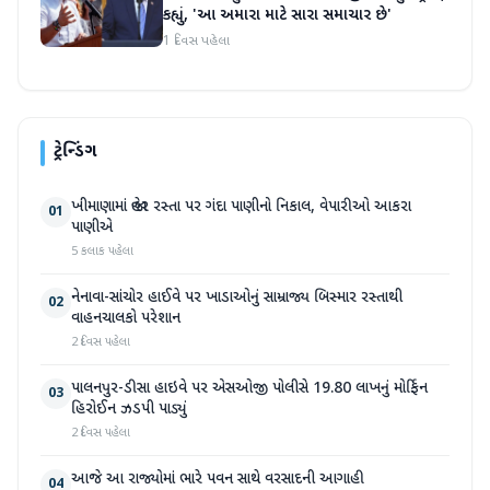
કહ્યું, 'આ અમારા માટે સારા સમાચાર છે'
1 દિવસ પહેલા
ટ્રેન્ડિંગ
ખીમાણામાં જાહેર રસ્તા પર ગંદા પાણીનો નિકાલ, વેપારીઓ આકરા
01
પાણીએ
5 કલાક પહેલા
નેનાવા-સાંચોર હાઈવે પર ખાડાઓનું સામ્રાજ્ય બિસ્માર રસ્તાથી
02
વાહનચાલકો પરેશાન
2 દિવસ પહેલા
પાલનપુર-ડીસા હાઇવે પર એસઓજી પોલીસે 19.80 લાખનું મોર્ફિન
03
હિરોઈન ઝડપી પાડ્યું
2 દિવસ પહેલા
આજે આ રાજ્યોમાં ભારે પવન સાથે વરસાદની આગાહી
04