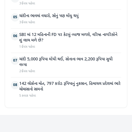
3 દિવસ પહેલા
ચાંદીના ભાવમાં વધારો, સોનું પણ મોંઘુ થયું
05
3 દિવસ પહેલા
SBI માં 12 મહિનાની FD પર કેટલું વ્યાજ મળશે, વરિષ્ઠ નાગરિકોને
06
શું લાભ મળે છે?
1 દિવસ પહેલા
ચાંદી 5,000 રૂપિયા મોંઘી થઈ, સોનાના ભાવ 2,200 રૂપિયા સુધી
07
વધ્યા
2 દિવસ પહેલા
142 લોકોના મોત, 797 કરોડ રૂપિયાનું નુકસાન, હિમાચલ પ્રદેશમાં ભારે
08
ચોમાસાનો સામનો
5 કલાક પહેલા