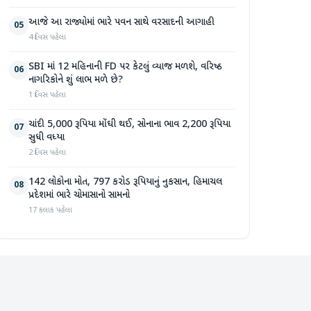
આજે આ રાજ્યોમાં ભારે પવન સાથે વરસાદની આગાહી
05
4 દિવસ પહેલા
SBI માં 12 મહિનાની FD પર કેટલું વ્યાજ મળશે, વરિષ્ઠ
06
નાગરિકોને શું લાભ મળે છે?
1 દિવસ પહેલા
ચાંદી 5,000 રૂપિયા મોંઘી થઈ, સોનાના ભાવ 2,200 રૂપિયા
07
સુધી વધ્યા
2 દિવસ પહેલા
142 લોકોના મોત, 797 કરોડ રૂપિયાનું નુકસાન, હિમાચલ
08
પ્રદેશમાં ભારે ચોમાસાનો સામનો
17 કલાક પહેલા