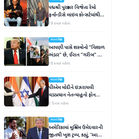
પદ્મશ્રી પુરસ્કાર વિજેતા રેમો
ફર્નાન્ડીસે લાઇવ કોન્સર્ટમાંથી
નિવૃત્તિની જાહેરાત કરી
18 કલાક પહેલા
આંતરરાષ્ટ્રીય
આપણી પાસે શસ્ત્રોનો "વિશાળ
ભંડાર" છે, ઈરાન "ગરીબ" છે,
ટ્રમ્પનું નિવેદન
18 કલાક પહેલા
આંતરરાષ્ટ્રીય
પીએમ મોદીને ઇઝરાયલી
વડાપ્રધાન નેતન્યાહૂનો ફોન
આવ્યો
1 દિવસ પહેલા
આંતરરાષ્ટ્રીય
અમેરિકામાં મુસ્લિમ ઉમેદવારની
જીતથી ખુશ ટ્રમ્પ, કહ્યું, 'આ