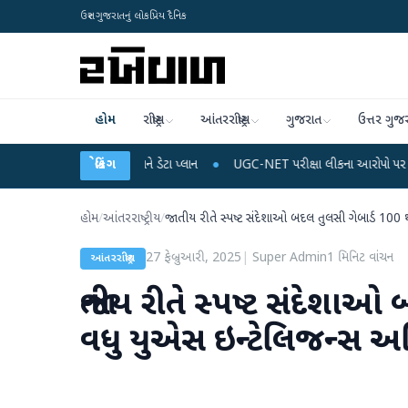
ઉત્તર ગુજરાતનું લોકપ્રિય દૈનિક
હોમ
રાષ્ટ્રીય
આંતરરાષ્ટ્રીય
ગુજરાત
ઉત્તર ગુજ
ાઈલ રિચાર્જ અને ડેટા પ્લાન
બ્રેકિંગ
●
UGC-NET પરીક્ષા લીકના આરોપો પર રાહુલ ગાંધીએ કેન્દ્ર
હોમ
/
આંતરરાષ્ટ્રીય
/
જાતીય રીતે સ્પષ્ટ સંદેશાઓ બદલ તુલસી ગેબાર્ડ 100
27 ફેબ્રુઆરી, 2025
|
Super Admin
1
મિનિટ વાંચન
આંતરરાષ્ટ્રીય
જાતીય રીતે સ્પષ્ટ સંદેશાઓ
વધુ યુએસ ઇન્ટેલિજન્સ અ