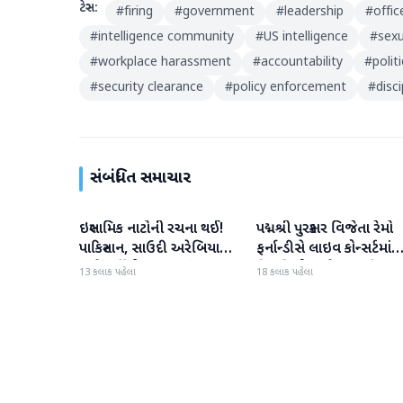
ટેગ્સ:
#
firing
#
government
#
leadership
#
offic
#
intelligence community
#
US intelligence
#
sexu
#
workplace harassment
#
accountability
#
polit
#
security clearance
#
policy enforcement
#
disc
સંબંધિત સમાચાર
ઇસ્લામિક નાટોની રચના થઈ!
પદ્મશ્રી પુરસ્કાર વિજેતા રેમો
આંતરરાષ્ટ્રીય
આંતરરાષ્ટ્રીય
પાકિસ્તાન, સાઉદી અરેબિયા
ફર્નાન્ડીસે લાઇવ કોન્સર્ટમાંથ
અને તુર્કીએ સંયુક્ત સંરક્ષણ
નિવૃત્તિની જાહેરાત કરી
13 કલાક પહેલા
18 કલાક પહેલા
કરાર પર હસ્તાક્ષર