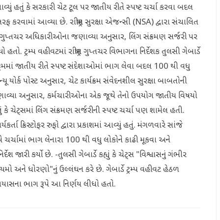
ણાવ્યું હતું કે સરકારી ચેટ ટૂલ પર જાતીય રીતે સ્પષ્ટ ચર્ચા કરવા બદલ
ામાં આવ્યા છે. રાષ્ટ્રીય સુરક્ષા એજન્સી (NSA) દ્વારા સંચાલિત
રંતુ ગુપ્તચર અધિકારીઓના જણાવ્યા અનુસાર, લિંગ સંક્રમણ સર્જરી પર
ો. ટ્રમ્પ વહીવટમાં રાષ્ટ્રીય ગુપ્તચર વિભાગના નિર્દેશક તુલસી ગેબાર્ડે
 ચેટરૂમમાં જાતીય રીતે સ્પષ્ટ સંદેશાઓમાં ભાગ લેવા બદલ 100 થી વધુ
ોર્ક પોસ્ટ અનુસાર, ચેટ કાર્યક્રમ સંવેદનશીલ સુરક્ષા બાબતોની
ણાવ્યા અનુસાર, કર્મચારીઓના એક જૂથે તેનો ઉપયોગ જાતીય વિષયો
ે ચેટ્સમાં લિંગ સંક્રમણ સર્જરીની સ્પષ્ટ ચર્ચા પણ શામેલ હતી.
કર્તા ક્રિસ્ટોફર રુફો દ્વારા પ્રકાશમાં આવ્યું હતું. મંગળવારે સાંજે
ણીએ ચર્ચામાં ભાગ લેનારા 100 થી વધુ લોકોને કાઢી મૂકવા અને
જારી કર્યો છે. -તુલસી ગેબાર્ડે કહ્યું કે ચેટ્સ "વિશ્વાસનું ગંભીર
ો અને ધોરણો"નું ઉલ્લંઘન કરે છે. ગેબાર્ડે ટ્રમ્પ વહીવટ હેઠળ
પ્રયાસના ભાગ રૂપે આ નિર્ણય લીધો હતો.