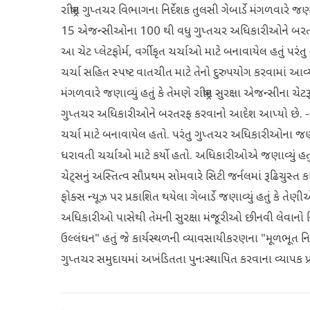
રાષ્ટ્રીય ગુપ્તચર વિભાગના નિર્દેશક તુલસી ગેબાર્ડે મંગળવારે જ
15 એજન્સીઓના 100 થી વધુ ગુપ્તચર અધિકારીઓને બરતરફ કરવ
આ ચેટ પ્લેટફોર્મ, વર્ગીકૃત ચર્ચાઓ માટે બનાવાયેલ હતું પ
ચર્ચા સહિત સ્પષ્ટ વાતચીત માટે તેનો દુરુપયોગ કરવામાં આવ્યો હત
મંગળવારે જણાવ્યું હતું કે તેમણે રાષ્ટ્રીય સુરક્ષા એજન્સીના
ગુપ્તચર અધિકારીઓને બરતરફ કરવાનો આદેશ આપ્યો છે. -ન્યૂ ય
ચર્ચા માટે બનાવાયેલ હતો. પરંતુ ગુપ્તચર અધિકારીઓના જ
ધરાવતી ચર્ચાઓ માટે કર્યો હતો. અધિકારીઓએ જણાવ્યું હતું ક
ચેટ્સનું અસ્તિત્વ સૌપ્રથમ સોમવારે સિટી જર્નલમાં રૂઢિચુસ્ત કાર્ય
ફોક્સ ન્યૂઝ પર પ્રકાશિત થયેલા ગેબાર્ડે જણાવ્યું હતું કે તે
અધિકારીઓ પાસેથી તેમની સુરક્ષા મંજૂરીઓ છીનવી લેવાનો નિર્દેશ 
ઉલ્લંઘન" હતું જે કાર્યસ્થળની વ્યાવસાયીકરણના "મૂળભૂત નિયમ
ગુપ્તચર સમુદાયમાં અખંડિતતા પુનઃસ્થાપિત કરવાના વ્યાપક 