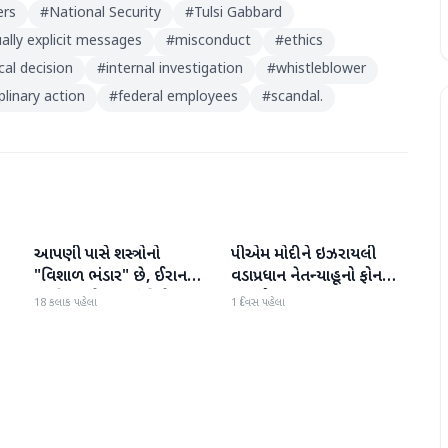
ers
#
National Security
#
Tulsi Gabbard
ally explicit messages
#
misconduct
#
ethics
ical decision
#
internal investigation
#
whistleblower
iplinary action
#
federal employees
#
scandal.
આપણી પાસે શસ્ત્રોનો
પીએમ મોદીને ઇઝરાયલી
આંતરરાષ્ટ્રીય
આંતરરાષ્ટ્રીય
ી
"વિશાળ ભંડાર" છે, ઈરાન
વડાપ્રધાન નેતન્યાહૂનો ફોન
"ગરીબ" છે, ટ્રમ્પનું નિવેદન
આવ્યો
18 કલાક પહેલા
1 દિવસ પહેલા