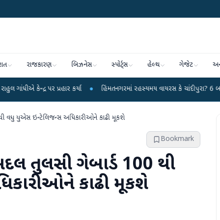
રાત
રાજકારણ
બિઝનેસ
સ્પોર્ટ્સ
હેલ્થ
ગેજેટ
અન
 પર પ્રહાર કર્યા
●
હિંમતનગરમાં રહસ્યમય વાયરસ કે ચાંદીપુરા? 6 બાળકોના મોતથી 
 થી વધુ યુએસ ઇન્ટેલિજન્સ અધિકારીઓને કાઢી મૂકશે
Bookmark
 બદલ તુલસી ગેબાર્ડ 100 થી
ધિકારીઓને કાઢી મૂકશે