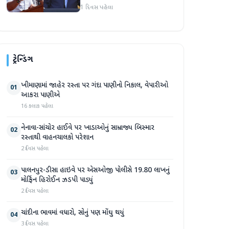
અમારા માટે સારા સમાચાર છે'
1 દિવસ પહેલા
ટ્રેન્ડિંગ
ખીમાણામાં જાહેર રસ્તા પર ગંદા પાણીનો નિકાલ, વેપારીઓ
01
આકરા પાણીએ
16 કલાક પહેલા
નેનાવા-સાંચોર હાઈવે પર ખાડાઓનું સામ્રાજ્ય બિસ્માર
02
રસ્તાથી વાહનચાલકો પરેશાન
2 દિવસ પહેલા
પાલનપુર-ડીસા હાઇવે પર એસઓજી પોલીસે 19.80 લાખનું
03
મોર્ફિન હિરોઈન ઝડપી પાડ્યું
2 દિવસ પહેલા
ચાંદીના ભાવમાં વધારો, સોનું પણ મોંઘુ થયું
04
3 દિવસ પહેલા