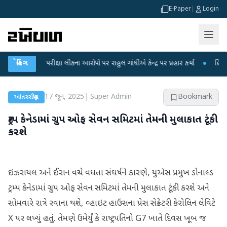
E-Paper
|
Login
-NET પરીક્ષા લીકના આરોપો પર રાહુલ ગાંધીએ કેન્દ્ર પર પ્રહાર કર્યા
બ્રેકિંગ
●
હિંમતનગરમાં 
17 જૂન, 2025
|
Super Admin
Bookmark
આંતરરાષ્ટ્રીય
ટ્રમ્પ કેનેડામાં ગ્રુપ ઓફ સેવન સમિટમાં તેમની મુલાકાત ટૂંકી
કરશે
ઇઝરાયલ અને ઈરાન વચ્ચે વધતા સંઘર્ષને કારણે, યુએસ પ્રમુખ ડોનાલ્ડ
ટ્રમ્પ કેનેડામાં ગ્રુપ ઓફ સેવન સમિટમાં તેમની મુલાકાત ટૂંકી કરશે અને
સોમવારે રાત્રે રવાના થશે, વ્હાઇટ હાઉસના પ્રેસ સેક્રેટરી કેરોલિન લેવિટે
X પર લખ્યું હતું. તેમણે ઉમેર્યું કે રાષ્ટ્રપતિનો G7 ખાતે દિવસ ખૂબ જ