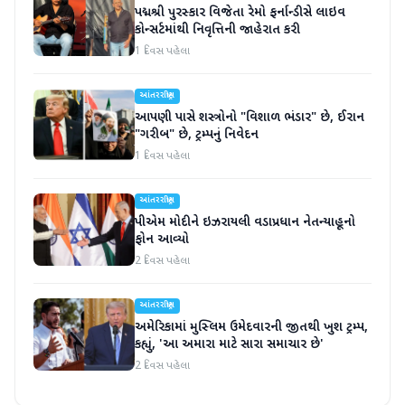
પદ્મશ્રી પુરસ્કાર વિજેતા રેમો ફર્નાન્ડીસે લાઇવ
કોન્સર્ટમાંથી નિવૃત્તિની જાહેરાત કરી
1 દિવસ પહેલા
આંતરરાષ્ટ્રીય
આપણી પાસે શસ્ત્રોનો "વિશાળ ભંડાર" છે, ઈરાન
"ગરીબ" છે, ટ્રમ્પનું નિવેદન
1 દિવસ પહેલા
આંતરરાષ્ટ્રીય
પીએમ મોદીને ઇઝરાયલી વડાપ્રધાન નેતન્યાહૂનો
ફોન આવ્યો
2 દિવસ પહેલા
આંતરરાષ્ટ્રીય
અમેરિકામાં મુસ્લિમ ઉમેદવારની જીતથી ખુશ ટ્રમ્પ,
કહ્યું, 'આ અમારા માટે સારા સમાચાર છે'
2 દિવસ પહેલા