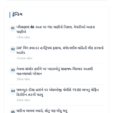
ટ્રેન્ડિંગ
ખીમાણામાં જાહેર રસ્તા પર ગંદા પાણીનો નિકાલ, વેપારીઓ આકરા
01
પાણીએ
1 દિવસ પહેલા
IAF વિંગ કમાન્ડર હનીટ્રેપમાં ફસાયા, સંવેદનશીલ માહિતી લીક કરવાનો
02
આરોપ
19 કલાક પહેલા
નેનાવા-સાંચોર હાઈવે પર ખાડાઓનું સામ્રાજ્ય બિસ્માર રસ્તાથી
03
વાહનચાલકો પરેશાન
3 દિવસ પહેલા
પાલનપુર-ડીસા હાઇવે પર એસઓજી પોલીસે 19.80 લાખનું મોર્ફિન
04
હિરોઈન ઝડપી પાડ્યું
3 દિવસ પહેલા
ચાંદીના ભાવમાં વધારો, સોનું પણ મોંઘુ થયું
05