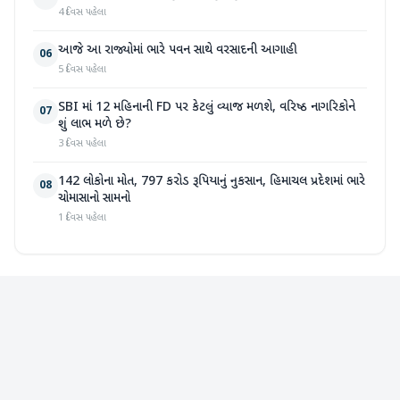
4 દિવસ પહેલા
આજે આ રાજ્યોમાં ભારે પવન સાથે વરસાદની આગાહી
06
5 દિવસ પહેલા
SBI માં 12 મહિનાની FD પર કેટલું વ્યાજ મળશે, વરિષ્ઠ નાગરિકોને
07
શું લાભ મળે છે?
3 દિવસ પહેલા
142 લોકોના મોત, 797 કરોડ રૂપિયાનું નુકસાન, હિમાચલ પ્રદેશમાં ભારે
08
ચોમાસાનો સામનો
1 દિવસ પહેલા