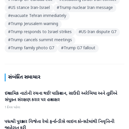
#
US stance Iran-Israel
#
Trump nuclear Iran message
#
evacuate Tehran immediately
#
Trump Jerusalem warning
#
Trump responds to Israel strikes
#
US-Iran dispute G7
#
Trump cancels summit meetings
#
Trump family photo G7
#
Trump G7 fallout
સંબંધિત સમાચાર
ઇસ્લામિક નાટોની રચના થઈ! પાકિસ્તાન, સાઉદી અરેબિયા અને તુર્કીએ
આંતરરાષ્ટ્રીય
સંયુક્ત સંરક્ષણ કરાર પર હસ્તાક્ષર
1 દિવસ પહેલા
પદ્મશ્રી પુરસ્કાર વિજેતા રેમો ફર્નાન્ડીસે લાઇવ કોન્સર્ટમાંથી નિવૃત્તિની
આંતરરાષ્ટ્રીય
જાહેરાત કરી