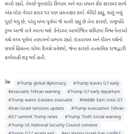
સારો રહ્યો, તેમણે યુનાઇટેડ કિંગડમ અને વડા પ્રધાન કીર સ્ટારમર સાથે
એક મોટા વેપાર કરાર પર પણ હસ્તાક્ષર કર્યા. લેવિટે કહ્યું, ઘણું બધું
પૂર્ણ થયું છે, પરંતુ મધ્ય પૂર્વમાં જે ચાલી રહ્યું છે તેના કારણે, રાષ્ટ્રપતિ
ટ્રમ્પ આજે રાત્રે રવાના થશે. કેનેડામાં આયોજિત સમિટમાં વિશ્વ નેતાઓ
વચ્ચે મધ્ય પૂર્વમાં તણાવનો પ્રભાવ રહ્યો. ઇઝરાયલ અને ઈરાન વચ્ચેનો
સંઘર્ષ હિંસાના ચોથા દિવસે પ્રવેશ્યો, જેના કારણે તાત્કાલિક રાજદ્વારી
કાર્યવાહી શરૂ થઈ હતી.
ટેગ્સ:
#
Trump global diplomacy
#
Trump leaves G7 early
#
evacuate Tehran warning
#
Trump G7 early departure
#
Trump warns Iranians evacuate
#
Middle East crisis G7
#
Iran-Israel tensions update
#
Trump evacuation Tehran
#
G7 summit Trump news
#
Trump Truth Social warning
#
Trump US National Security Council convene
#
Trump G7 Canada exit
#
escalating Israel-Iran conflict