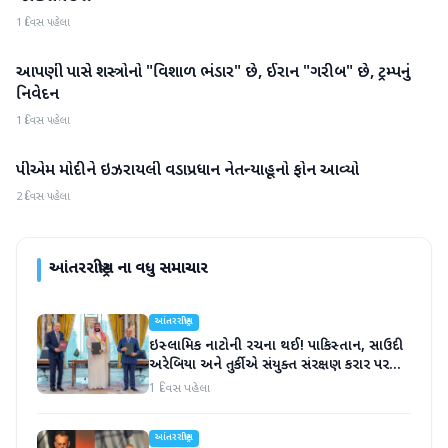
1 દિવસ પહેલા
આપણી પાસે શસ્ત્રોનો "વિશાળ ભંડાર" છે, ઈરાન "ગરીબ" છે, ટ્રમ્પનું
આંતરરાષ્ટ્રીય
નિવેદન
1 દિવસ પહેલા
પીએમ મોદીને ઇઝરાયલી વડાપ્રધાન નેતન્યાહૂનો ફોન આવ્યો
આંતરરાષ્ટ્રીય
2 દિવસ પહેલા
આંતરરાષ્ટ્રીય
ના વધુ સમાચાર
આંતરરાષ્ટ્રીય
ઇસ્લામિક નાટોની રચના થઈ! પાકિસ્તાન, સાઉદી
અરેબિયા અને તુર્કીએ સંયુક્ત સંરક્ષણ કરાર પર
હસ્તાક્ષર
1 દિવસ પહેલા
આંતરરાષ્ટ્રીય