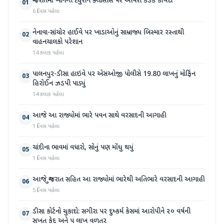
ગુજરાતમાં ખાનગી ટ્યુશન ક્લાસીસ પર આવશે કડક કાયદો
01
6 દિવસ પહેલા
નેનાવા-સાંચોર હાઈવે પર ખાડાઓનું સામ્રાજ્ય બિસ્માર રસ્તાથી
02
વાહનચાલકો પરેશાન
14 કલાક પહેલા
પાલનપુર-ડીસા હાઇવે પર એસઓજી પોલીસે 19.80 લાખનું મોર્ફિન
03
હિરોઈન ઝડપી પાડ્યું
14 કલાક પહેલા
આજે આ રાજ્યોમાં ભારે પવન સાથે વરસાદની આગાહી
04
1 દિવસ પહેલા
ચાંદીના ભાવમાં વધારો, સોનું પણ મોંઘુ થયું
05
1 દિવસ પહેલા
આજે ગુજરાત સહિત આ રાજ્યોમાં ભારેથી અતિભારે વરસાદની આગાહી
06
5 દિવસ પહેલા
ડીસા કોર્ટનો ચુકાદો: સગીરા પર દુષ્કર્મ કેસમાં આરોપીને ૨૦ વર્ષની
07
સખત કેદ અને ૫ લાખ વળતર