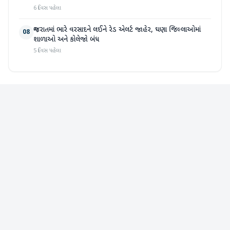
6 દિવસ પહેલા
ગુજરાતમાં ભારે વરસાદને લઈને રેડ એલર્ટ જાહેર, ઘણા જિલ્લાઓમાં
08
શાળાઓ અને કોલેજો બંધ
5 દિવસ પહેલા