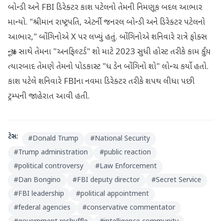
બોન્ડી અને FBI ડિરેક્ટર કાશ પટેલનો તેમની નિમણૂક બદલ આભાર
માન્યો. "શ્રીમાન રાષ્ટ્રપતિ, એટર્ની જનરલ બોન્ડી અને ડિરેક્ટર પટેલનો
આભાર," બોંગિનોએ X પર લખ્યું હતું. બોંગિનોએ શનિવારે રાત્રે ફોક્સ
ન્યૂઝ સાથે તેમના "અનફિલ્ટર્ડ" શો માટે 2023 સુધી હોસ્ટ તરીકે કામ કર્યું.
ત્યારબાદ તેમણે તેમનો પોડકાસ્ટ "ધ ડેન બોંગિનો શો" લોન્ચ કર્યો હતો.
કાશ પટેલે શનિવારે FBIના નવમા ડિરેક્ટર તરીકે શપથ લીધા પછી
ટ્રમ્પની જાહેરાત આવી હતી.
ટેગ્સ:
#
Donald Trump
#
National Security
#
Trump administration
#
public reaction
#
political controversy
#
Law Enforcement
#
Dan Bongino
#
FBI deputy director
#
Secret Service
#
FBI leadership
#
political appointment
#
federal agencies
#
conservative commentator