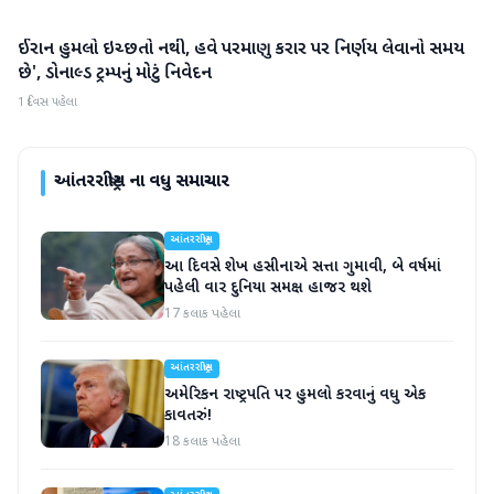
ઈરાન હુમલો ઇચ્છતો નથી, હવે પરમાણુ કરાર પર નિર્ણય લેવાનો સમય
આંતરરાષ્ટ્રીય
છે', ડોનાલ્ડ ટ્રમ્પનું મોટું નિવેદન
1 દિવસ પહેલા
આંતરરાષ્ટ્રીય
ના વધુ સમાચાર
આંતરરાષ્ટ્રીય
આ દિવસે શેખ હસીનાએ સત્તા ગુમાવી, બે વર્ષમાં
પહેલી વાર દુનિયા સમક્ષ હાજર થશે
17 કલાક પહેલા
આંતરરાષ્ટ્રીય
અમેરિકન રાષ્ટ્રપતિ પર હુમલો કરવાનું વધુ એક
કાવતરું!
18 કલાક પહેલા