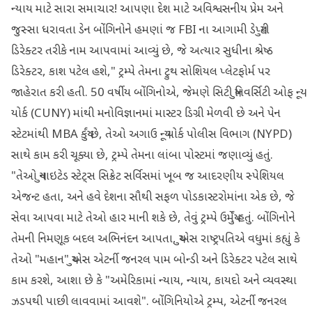
ન્યાય માટે સારા સમાચાર! આપણા દેશ માટે અવિશ્વસનીય પ્રેમ અને
જુસ્સા ધરાવતા ડેન બોંગિનોને હમણાં જ FBI ના આગામી ડેપ્યુટી
ડિરેક્ટર તરીકે નામ આપવામાં આવ્યું છે, જે અત્યાર સુધીના શ્રેષ્ઠ
ડિરેક્ટર, કાશ પટેલ હશે," ટ્રમ્પે તેમના ટ્રુથ સોશિયલ પ્લેટફોર્મ પર
જાહેરાત કરી હતી. 50 વર્ષીય બોંગિનોએ, જેમણે સિટી યુનિવર્સિટી ઓફ ન્યૂ
યોર્ક (CUNY) માંથી મનોવિજ્ઞાનમાં માસ્ટર ડિગ્રી મેળવી છે અને પેન
સ્ટેટમાંથી MBA કર્યું છે, તેઓ અગાઉ ન્યૂ યોર્ક પોલીસ વિભાગ (NYPD)
સાથે કામ કરી ચૂક્યા છે, ટ્રમ્પે તેમના લાંબા પોસ્ટમાં જણાવ્યું હતું.
"તેઓ યુનાઇટેડ સ્ટેટ્સ સિક્રેટ સર્વિસમાં ખૂબ જ આદરણીય સ્પેશિયલ
એજન્ટ હતા, અને હવે દેશના સૌથી સફળ પોડકાસ્ટરોમાંના એક છે, જે
સેવા આપવા માટે તેઓ હાર માની શકે છે, તેવું ટ્રમ્પે ઉમેર્યું હતું. બોંગિનોને
તેમની નિમણૂક બદલ અભિનંદન આપતા, યુએસ રાષ્ટ્રપતિએ વધુમાં કહ્યું કે
તેઓ "મહાન" યુએસ એટર્ની જનરલ પામ બોન્ડી અને ડિરેક્ટર પટેલ સાથે
કામ કરશે, આશા છે કે "અમેરિકામાં ન્યાય, ન્યાય, કાયદો અને વ્યવસ્થા
ઝડપથી પાછી લાવવામાં આવશે". બોંગિનિયોએ ટ્રમ્પ, એટર્ની જનરલ