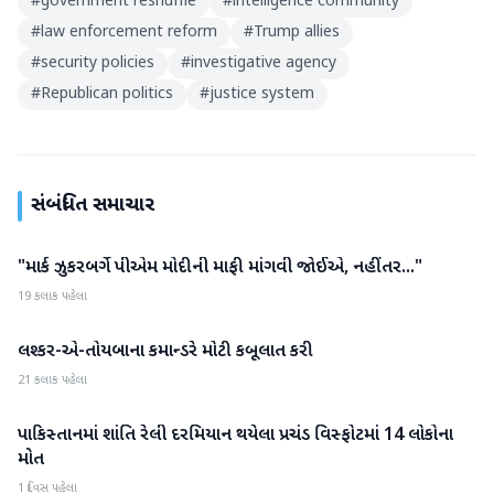
#
government reshuffle
#
intelligence community
#
law enforcement reform
#
Trump allies
#
security policies
#
investigative agency
#
Republican politics
#
justice system
સંબંધિત સમાચાર
"માર્ક ઝુકરબર્ગે પીએમ મોદીની માફી માંગવી જોઈએ, નહીંતર..."
આંતરરાષ્ટ્રીય
19 કલાક પહેલા
લશ્કર-એ-તોયબાના કમાન્ડરે મોટી કબૂલાત કરી
આંતરરાષ્ટ્રીય
21 કલાક પહેલા
પાકિસ્તાનમાં શાંતિ રેલી દરમિયાન થયેલા પ્રચંડ વિસ્ફોટમાં 14 લોકોના
આંતરરાષ્ટ્રીય
મોત
1 દિવસ પહેલા