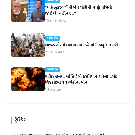
આંતરરાષ્ટ્રીય
"માર્ક ઝુકરબર્ગે પીએમ મોદીની માફી માંગવી
જોઈએ, નહીંતર..."
19 કલાક પહેલા
આંતરરાષ્ટ્રીય
લશ્કર-એ-તોયબાના કમાન્ડરે મોટી કબૂલાત કરી
21 કલાક પહેલા
આંતરરાષ્ટ્રીય
પાકિસ્તાનમાં શાંતિ રેલી દરમિયાન થયેલા પ્રચંડ
વિસ્ફોટમાં 14 લોકોના મોત
1 દિવસ પહેલા
ટ્રેન્ડિંગ