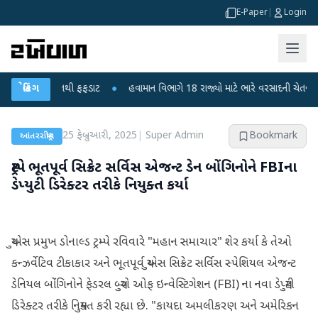
E-Paper
|
Login
કોના મોતથી ફફડાટ
બ્રેકિંગ
●
હવામાન વિભાગે 18 રાજ્યો માટે ભારે વરસાદની ચેતવણી જારી કર
25 ફેબ્રુઆરી, 2025
|
Super Admin
Bookmark
આંતરરાષ્ટ્રીય
ટ્રમ્પે ભૂતપૂર્વ સિક્રેટ સર્વિસ એજન્ટ ડેન બોંગિનોને FBIના
ડેપ્યુટી ડિરેક્ટર તરીકે નિયુક્ત કર્યા
યુએસ પ્રમુખ ડોનાલ્ડ ટ્રમ્પે રવિવારે "મહાન સમાચાર" શેર કર્યા કે તેઓ
કન્ઝર્વેટિવ ટીકાકાર અને ભૂતપૂર્વ યુએસ સિક્રેટ સર્વિસ સ્પેશિયલ એજન્ટ
ડેનિયલ બોંગિનોને ફેડરલ બ્યુરો ઓફ ઇન્વેસ્ટિગેશન (FBI) ના નવા ડેપ્યુટી
ડિરેક્ટર તરીકે નિયુક્ત કરી રહ્યા છે. "કાયદા અમલીકરણ અને અમેરિકન