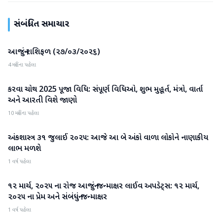
સંબંધિત સમાચાર
આજનું રાશિફળ (૨૭/૦૩/૨૦૨૬)
એસ્ટ્રોલોજી
4 મહિના પહેલા
કરવા ચોથ 2025 પૂજા વિધિ: સંપૂર્ણ વિધિઓ, શુભ મુહૂર્ત, મંત્રો, વાર્તા
એસ્ટ્રોલોજી
અને આરતી વિશે જાણો
10 મહિના પહેલા
અંકશાસ્ત્ર ૩૧ જુલાઈ ૨૦૨૫: આજે આ બે અંકો વાળા લોકોને નાણાકીય
એસ્ટ્રોલોજી
લાભ મળશે
1 વર્ષ પહેલા
૧૨ માર્ચ, ૨૦૨૫ ના રોજ આજનું જન્માક્ષર લાઈવ અપડેટ્સ: ૧૨ માર્ચ,
એસ્ટ્રોલોજી
૨૦૨૫ ના પ્રેમ અને સંબંધનું જન્માક્ષર
1 વર્ષ પહેલા