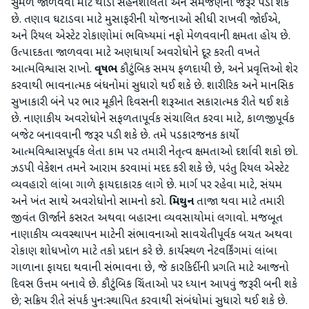
સુમેળ જાળવવા માટે થોડી સહનશીલતા અને સમજણની જરૂર પડી શકે
છે. તણાવ ઘટાડવા માટે મુસાફરીની યોજનાઓ સીધી રાખવી જોઈએ,
અને રિયલ એસ્ટેટ રોકાણોમાં ભવિષ્યમાં નફો મેળવવાની ક્ષમતા હોય છે.
ઉત્પાદકતા જાળવવા માટે અણધાર્યા અવરોધોને દૂર કરતી વખતે
આત્મવિશ્વાસ રાખો.
વૃષભ
કૌટુંબિક સમય ફળદાયી છે, અને પ્રવૃત્તિઓ શેર
કરવાથી ભાવનાત્મક બંધનોમાં સુધારો થઈ શકે છે. શારીરિક અને માનસિક
સુખાકારી બંને પર ભાર મૂકીને દિવસની શરૂઆત સકારાત્મક રીતે થઈ શકે
છે. નાણાકીય અવરોધોને સફળતાપૂર્વક સંચાલિત કરવા માટે, કાળજીપૂર્વક
બજેટ બનાવવાની જરૂર પડી શકે છે. તમે પડકારજનક કાર્યો
આત્મવિશ્વાસપૂર્વક લેતા કામ પર તમારી નેતૃત્વ ક્ષમતાઓ દર્શાવી શકો છો.
ઝડપી વેકેશન તમને આરામ કરવામાં મદદ કરી શકે છે, પરંતુ રિયલ એસ્ટેટ
વ્યવહારો લાંબા ગાળે ફાયદાકારક લાગે છે. માર્ગ પર રહેવા માટે, સંયમ
અને ખંત સાથે અવરોધોનો સામનો કરો.
મિથુન
તાજા થવા માટે તમારી
જીવંત ઊર્જાને કસરત અથવા બહારના વ્યવસાયોમાં લગાવો. મજબૂત
નાણાકીય વ્યવસ્થાપન માટેની સંભાવનાઓ સાવચેતીપૂર્વક બચત અથવા
રોકાણ શોધખોળ માટે તકો પ્રદાન કરે છે. કાર્યસ્થળ નેટવર્કિંગમાં લાંબા
ગાળાના ફાયદા થવાની સંભાવના છે, જે કારકિર્દીની પ્રગતિ માટે આજનો
દિવસ ઉત્તમ બનાવે છે. કૌટુંબિક ચિંતાઓ પર ધ્યાન આપવું જરૂરી બની શકે
છે; સક્રિય રીતે સંપર્ક પુનઃસ્થાપિત કરવાથી સંબંધોમાં સુધારો થઈ શકે છે.