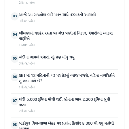
2 દિવસ પહેલા
આજે આ રાજ્યોમાં ભારે પવન સાથે વરસાદની આગાહી
03
3 દિવસ પહેલા
ખીમાણામાં જાહેર રસ્તા પર ગંદા પાણીનો નિકાલ, વેપારીઓ આકરા
04
પાણીએ
1 કલાક પહેલા
ચાંદીના ભાવમાં વધારો, સોનું પણ મોંઘુ થયું
05
3 દિવસ પહેલા
SBI માં 12 મહિનાની FD પર કેટલું વ્યાજ મળશે, વરિષ્ઠ નાગરિકોને
06
શું લાભ મળે છે?
1 દિવસ પહેલા
ચાંદી 5,000 રૂપિયા મોંઘી થઈ, સોનાના ભાવ 2,200 રૂપિયા સુધી
07
વધ્યા
2 દિવસ પહેલા
બાંકીપુર વિધાનસભા બેઠક પર પ્રશાંત કિશોર 8,000 થી વધુ મતોથી
08