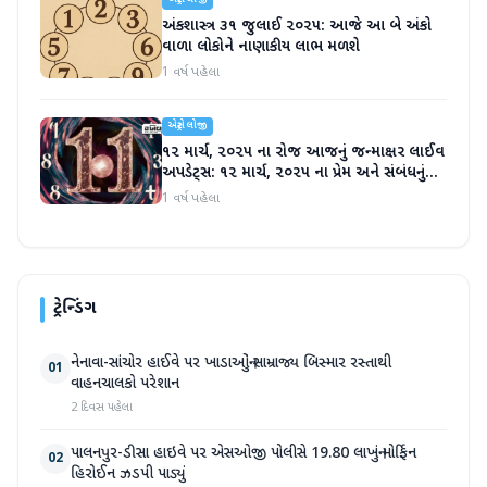
એસ્ટ્રોલોજી
અંકશાસ્ત્ર ૩૧ જુલાઈ ૨૦૨૫: આજે આ બે અંકો
વાળા લોકોને નાણાકીય લાભ મળશે
1 વર્ષ પહેલા
એસ્ટ્રોલોજી
૧૨ માર્ચ, ૨૦૨૫ ના રોજ આજનું જન્માક્ષર લાઈવ
અપડેટ્સ: ૧૨ માર્ચ, ૨૦૨૫ ના પ્રેમ અને સંબંધનું
જન્માક્ષર
1 વર્ષ પહેલા
ટ્રેન્ડિંગ
નેનાવા-સાંચોર હાઈવે પર ખાડાઓનું સામ્રાજ્ય બિસ્માર રસ્તાથી
01
વાહનચાલકો પરેશાન
2 દિવસ પહેલા
પાલનપુર-ડીસા હાઇવે પર એસઓજી પોલીસે 19.80 લાખનું મોર્ફિન
02
હિરોઈન ઝડપી પાડ્યું