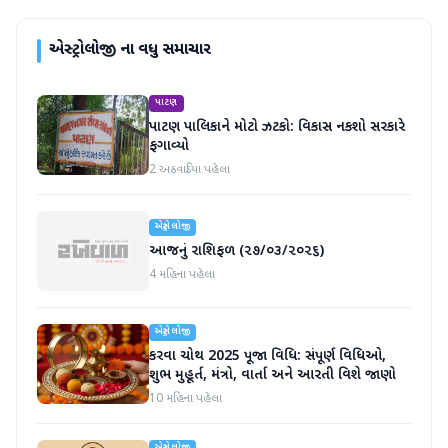
એસ્ટ્રોલોજી
ના વધુ સમાચાર
પાટણ
પાટણ પાલિકાને મોટો ઝટકો: વિકાસ નકશો સરકારે
ફગાવ્યો
2 અઠવાડિયા પહેલા
એસ્ટ્રોલોજી
આજનું રાશિફળ (૨૭/૦૩/૨૦૨૬)
4 મહિના પહેલા
એસ્ટ્રોલોજી
કરવા ચોથ 2025 પૂજા વિધિ: સંપૂર્ણ વિધિઓ,
શુભ મુહૂર્ત, મંત્રો, વાર્તા અને આરતી વિશે જાણો
10 મહિના પહેલા