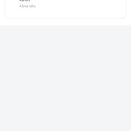
આગળ
4 દિવસ પહેલા