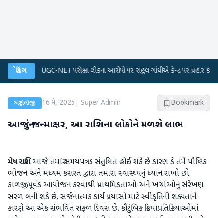
●
બ્રેકિંગ
UGC-NET પરીક્ષા લીકના આરોપો પર રાહુલ ગાંધીએ કેન્દ્ર પર પ્રહાર કર્યા
●
હિ
16 મે, 2025
|
Super Admin
Bookmark
એસ્ટ્રોલોજી
આજનું જન્માક્ષર, આ રાશિના લોકોને મળશે લાભ
મેષ રાશિ
આજે તમારું સમયપત્રક સંતુલિત હોઈ શકે છે કારણ કે તમે પૌષ્ટિક
ભોજન અને મધ્યમ કસરત દ્વારા તમારા સ્વાસ્થ્યનું ધ્યાન રાખો છો.
કાળજીપૂર્વક આયોજન કરવાથી પ્રાથમિકતાઓ અને ખર્ચાઓનું સંરેખણ
સરળ બની શકે છે. સર્જનાત્મક કાર્ય પ્રયાસો માટે સ્વીકૃતિની શક્યતાને
કારણે આ એક સંભવિત સફળ દિવસ છે. કૌટુંબિક ક્રિયાપ્રતિક્રિયાઓમાં