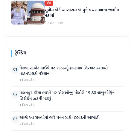
રાષ્ટ્રીય
સુપ્રીમ કોર્ટે આસારામ બાપુને વચગાળાના જામીન
નકાર્યા
5 કલાક પહેલા
ટ્રેન્ડિંગ
નેનાવા-સાંચોર હાઈવે પર ખાડાઓનું સામ્રાજ્ય બિસ્માર રસ્તાથી
01
વાહનચાલકો પરેશાન
1 દિવસ પહેલા
પાલનપુર-ડીસા હાઇવે પર એસઓજી પોલીસે 19.80 લાખનું મોર્ફિન
02
હિરોઈન ઝડપી પાડ્યું
1 દિવસ પહેલા
આજે આ રાજ્યોમાં ભારે પવન સાથે વરસાદની આગાહી
03
2 દિવસ પહેલા