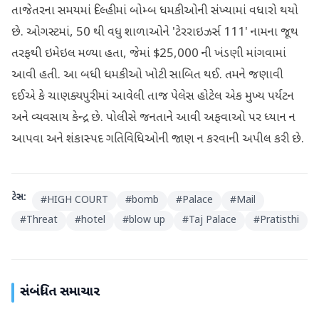
તાજેતરના સમયમાં દિલ્હીમાં બોમ્બ ધમકીઓની સંખ્યામાં વધારો થયો
છે. ઓગસ્ટમાં, 50 થી વધુ શાળાઓને 'ટેરરાઇઝર્સ 111' નામના જૂથ
તરફથી ઇમેઇલ મળ્યા હતા, જેમાં $25,000 ની ખંડણી માંગવામાં
આવી હતી. આ બધી ધમકીઓ ખોટી સાબિત થઈ. તમને જણાવી
દઈએ કે ચાણક્યપુરીમાં આવેલી તાજ પેલેસ હોટેલ એક મુખ્ય પર્યટન
અને વ્યવસાય કેન્દ્ર છે. પોલીસે જનતાને આવી અફવાઓ પર ધ્યાન ન
આપવા અને શંકાસ્પદ ગતિવિધિઓની જાણ ન કરવાની અપીલ કરી છે.
ટેગ્સ:
#
HIGH COURT
#
bomb
#
Palace
#
Mail
#
Threat
#
hotel
#
blow up
#
Taj Palace
#
Pratisthi
સંબંધિત સમાચાર