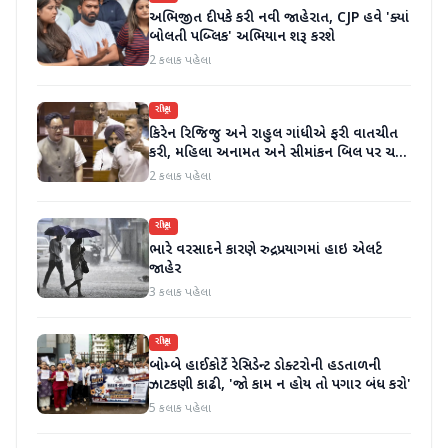
અભિજીત દીપકે કરી નવી જાહેરાત, CJP હવે 'ક્યાં
બોલતી પબ્લિક' અભિયાન શરૂ કરશે
2 કલાક પહેલા
રાષ્ટ્રીય
કિરેન રિજિજુ અને રાહુલ ગાંધીએ ફરી વાતચીત
કરી, મહિલા અનામત અને સીમાંકન બિલ પર ચર્ચા
કરી
2 કલાક પહેલા
રાષ્ટ્રીય
ભારે વરસાદને કારણે રુદ્રપ્રયાગમાં હાઇ એલર્ટ
જાહેર
3 કલાક પહેલા
રાષ્ટ્રીય
બોમ્બે હાઈકોર્ટે રેસિડેન્ટ ડોક્ટરોની હડતાળની
ઝાટકણી કાઢી, 'જો કામ ન હોય તો પગાર બંધ કરો'
5 કલાક પહેલા