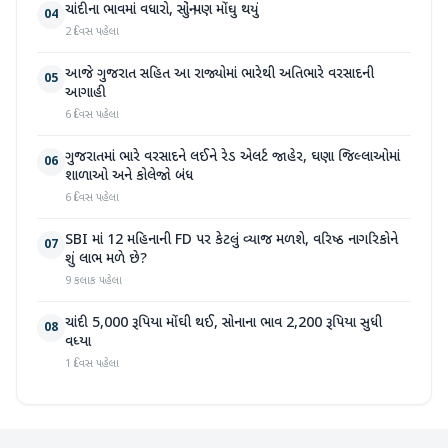
ચાંદીના ભાવમાં વધારો, સોનું પણ મોંઘુ થયું
04
2 દિવસ પહેલા
આજે ગુજરાત સહિત આ રાજ્યોમાં ભારેથી અતિભારે વરસાદની
05
આગાહી
6 દિવસ પહેલા
ગુજરાતમાં ભારે વરસાદને લઈને રેડ એલર્ટ જાહેર, ઘણા જિલ્લાઓમાં
06
શાળાઓ અને કોલેજો બંધ
6 દિવસ પહેલા
SBI માં 12 મહિનાની FD પર કેટલું વ્યાજ મળશે, વરિષ્ઠ નાગરિકોને
07
શું લાભ મળે છે?
9 કલાક પહેલા
ચાંદી 5,000 રૂપિયા મોંઘી થઈ, સોનાના ભાવ 2,200 રૂપિયા સુધી
08
વધ્યા
1 દિવસ પહેલા