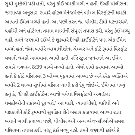
સુધી મુશ્કેલી પડી હતી, પરંતુ કોઈ ધમકી મળી ન હતી. દિલ્હી પોલીસના
જણાવ્યા અનુસાર, સવારે હોટલ મેનેજમેન્ટને બોમ્બ વિસ્ફોટની ધમકી
આપતો ઈમેલ મળ્યો હતો. આ પછી તરત જ, પોલીસ ટીમો ઘટનાસ્થળે
પહોંચી અને હોટેલના તમામ ભાગોની સંપૂર્ણ તપાસ કરી, પરંતુ કંઈ મળ્યું
નહીં. તમને જણાવી દઈએ કે શુક્રવારે દિલ્હી હાઈકોર્ટને પણ એક ઈમેલ
મળ્યો હતો જેમાં બપોરે ન્યાયાધીશોના ચેમ્બર અને કોર્ટ રૂમમાં વિસ્ફોટ
થવાની ધમકી આપવામાં આવી હતી. રજિસ્ટ્રાર જનરલને આ ઈમેલ
સવારે લગભગ 8:39 વાગ્યે મળ્યો હતો. એવો દાવો કરવામાં આવ્યો
હતો કે કોર્ટ પરિસરમાં 3 બોમ્બ મૂકવામાં આવ્યા છે અને દરેક વ્યક્તિએ
બપોરે 2 વાગ્યા સુધીમાં પરિસર ખાલી કરી દેવું જોઈએ. ઈમેલમાં લખ્યું
હતું કે, 'દિલ્હી હાઈકોર્ટમાં આજે થયેલા વિસ્ફોટથી અગાઉના
ધમકીઓની શંકાઓ દૂર થશે.' આ પછી, ન્યાયાધીશો, વકીલો અને
પક્ષકારોને કોર્ટ રૂમમાંથી સુરક્ષિત રીતે બહાર કાઢવામાં આવ્યા હતા
બધાને ખાલી કરાવ્યા પછી, પોલીસ અને અન્ય એજન્સીઓએ સમગ્ર
પરિસરમાં તપાસ કરી, પરંતુ કંઈ મળ્યું નહીં. તમને જણાવી દઈએ કે