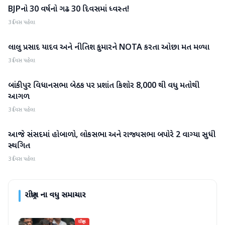
BJPનો 30 વર્ષનો ગઢ 30 દિવસમાં ધ્વસ્ત!
રાષ્ટ્રીય
3 દિવસ પહેલા
લાલુ પ્રસાદ યાદવ અને નીતિશ કુમારને NOTA કરતા ઓછા મત મળ્યા
રાષ્ટ્રીય
3 દિવસ પહેલા
બાંકીપુર વિધાનસભા બેઠક પર પ્રશાંત કિશોર 8,000 થી વધુ મતોથી
રાષ્ટ્રીય
આગળ
3 દિવસ પહેલા
આજે સંસદમાં હોબાળો, લોકસભા અને રાજ્યસભા બપોરે 2 વાગ્યા સુધી
રાષ્ટ્રીય
સ્થગિત
3 દિવસ પહેલા
રાષ્ટ્રીય
ના વધુ સમાચાર
રાષ્ટ્રીય