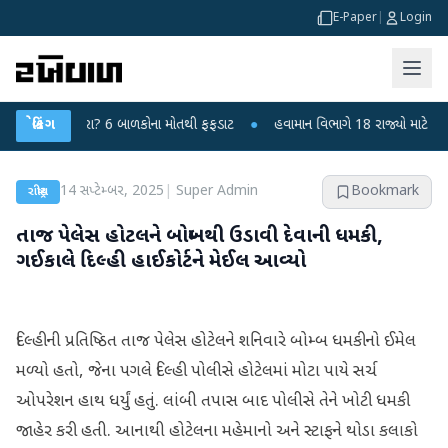
E-Paper
|
Login
 ચાંદીપુરા? 6 બાળકોના મોતથી ફફડાટ
બ્રેકિંગ
●
હવામાન વિભાગે 18 રાજ્યો માટે ભારે વરસાદ
14 સપ્ટેમ્બર, 2025
|
Super Admin
Bookmark
રાષ્ટ્રીય
તાજ પેલેસ હોટલને બોમ્બથી ઉડાવી દેવાની ધમકી,
ગઈકાલે દિલ્હી હાઈકોર્ટને મેઈલ આવ્યો
દિલ્હીની પ્રતિષ્ઠિત તાજ પેલેસ હોટેલને શનિવારે બોમ્બ ધમકીનો ઈમેલ
મળ્યો હતો, જેના પગલે દિલ્હી પોલીસે હોટેલમાં મોટા પાયે સર્ચ
ઓપરેશન હાથ ધર્યું હતું. લાંબી તપાસ બાદ પોલીસે તેને ખોટી ધમકી
જાહેર કરી હતી. આનાથી હોટેલના મહેમાનો અને સ્ટાફને થોડા કલાકો