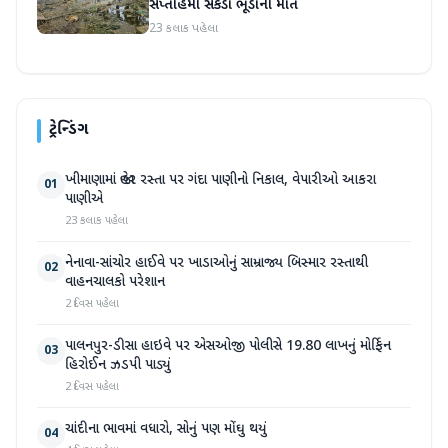
સપ્તાહમાં સેંકડો ભૂંડોના મોત
23 કલાક પહેલા
ટ્રેન્ડિંગ
ખીમાણામાં જાહેર રસ્તા પર ગંદા પાણીનો નિકાલ, વેપારીઓ આકરા
01
પાણીએ
23 કલાક પહેલા
નેનાવા-સાંચોર હાઈવે પર ખાડાઓનું સામ્રાજ્ય બિસ્માર રસ્તાથી
02
વાહનચાલકો પરેશાન
2 દિવસ પહેલા
પાલનપુર-ડીસા હાઇવે પર એસઓજી પોલીસે 19.80 લાખનું મોર્ફિન
03
હિરોઈન ઝડપી પાડ્યું
2 દિવસ પહેલા
ચાંદીના ભાવમાં વધારો, સોનું પણ મોંઘુ થયું
04