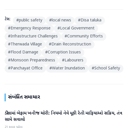
ટેગ્સ:
#
public safety
#
local news
#
Disa taluka
#
Emergency Response
#
Local Government
#
Infrastructure Challenges
#
Community Efforts
#
Therwada Village
#
Drain Reconstruction
#
Flood Damage
#
Corruption Issues
#
Monsoon Preparedness
#
Labourers
#
Panchayat Office
#
Water Inundation
#
School Safety
સંબંધિત સમાચાર
ડીસામાં બેફામ ખનીજ ચોરી: નિયમો નેવે મૂકી રેતી માફિયાઓ સક્રિય, તંત્ર
બનાસકાંઠા
સામે સવાલો
21 કલાક પહેલા