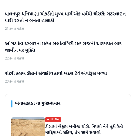
પાલનપુર ધનિયાણા ચોકડીનો મુખ્ય માર્ગ એક વર્ષથી ધોરણે: ગટરલાઇન
બનાસકાંઠા
પછી રસ્તો ન બનતા હાલાકી
21 કલાક પહેલા
ઓગડ દેવ દરબારના મહંત બલદેવગિરી મહારાજની અટકાયત બાદ
બનાસકાંઠા
જામીન પર મુક્તિ
22 કલાક પહેલા
રોટરી ક્લબ ડીસાને સેવાકીય કાર્યો બદલ 24 એવોર્ડ્સ મળ્યા
બનાસકાંઠા
23 કલાક પહેલા
બનાસકાંઠા
ના વધુ સમાચાર
બનાસકાંઠા
ડીસામાં બેફામ ખનીજ ચોરી: નિયમો નેવે મૂકી રેતી
માફિયાઓ સક્રિય, તંત્ર સામે સવાલો