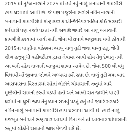
2015 માં તુટેલ નાળાંને 2025 માં હવે નવું નાળું બનાવાની કામગીરી
હાથ ધરવામાં આવી છે. જે પણ મજુરોના ભરોસે નવિન નાળાની
બનાવાની કામગીરીમાં કોન્ટ્રાકટર કે એન્જિનિયર સહિત કોઈ સરકારી
કર્મચારી પણ નજરે પડતાં નથી અગાઉ જ્યારે આ નાળું બનાવાની
કામગીરી કરવામાં આવી હતી. જેમાં મોટાપાયે ભષ્ટ્રાચાર થયો હોવાથી
2015ના પાણીના વહેણમાં આખું નાળું તુટી જવા પામ્યું હતું. જેની
શીખ હજુસુધી વહીવટીતંત્ર દ્વારા લેવામાં આવી હોય તેવું દેખાતું નથી
આ બની રહેલ નાળાની બાજુમાં શાળા આવેલ છે. જેમાં 500 થી વધુ
વિધાથીર્ઓ જીવના જોખમે અભ્યાસ કરી રહ્યા છે. નાળું તુટી ગયા બાદ
આસપાસના વિસ્તારમાં રહેતાં લોકોને ચોમાસાની ઋતુમાં ભારે
મુશ્કેલીનો સામનો કરવો પડયો હતો અને આખી રાત જાગીને પાણી
ઘરોમાં ના ઘુસી જાય તેનું ધ્યાન રાખવું પડતું હતું હવે જ્યારે સરકારે
નવિન નાળું બનાવાની કામગીરી હાથ ધરવામાં આવી છે. ત્યારે નાળું
મજબૂત બને અને ભષ્ટ્રાચાર આચર્યા વિના બને તો આવનાર ચોમાસાની
ઋતુમાં લોકોને રાહતનો શ્વાસ મેળવી શકે છે.