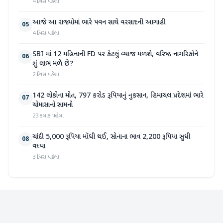
4 દિવસ પહેલા
આજે આ રાજ્યોમાં ભારે પવન સાથે વરસાદની આગાહી
05
4 દિવસ પહેલા
SBI માં 12 મહિનાની FD પર કેટલું વ્યાજ મળશે, વરિષ્ઠ નાગરિકોને
06
શું લાભ મળે છે?
2 દિવસ પહેલા
142 લોકોના મોત, 797 કરોડ રૂપિયાનું નુકસાન, હિમાચલ પ્રદેશમાં ભારે
07
ચોમાસાનો સામનો
23 કલાક પહેલા
ચાંદી 5,000 રૂપિયા મોંઘી થઈ, સોનાના ભાવ 2,200 રૂપિયા સુધી
08
વધ્યા
3 દિવસ પહેલા