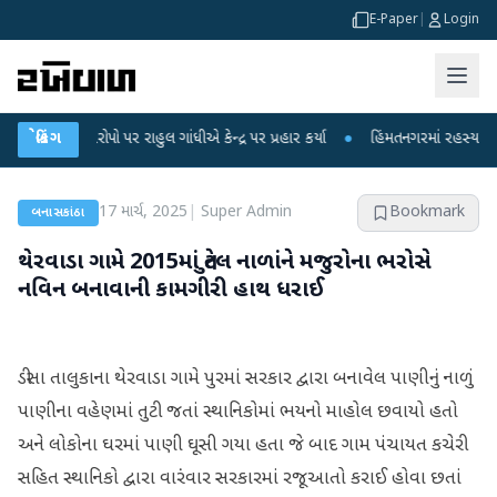
E-Paper
|
Login
 આરોપો પર રાહુલ ગાંધીએ કેન્દ્ર પર પ્રહાર કર્યા
બ્રેકિંગ
●
હિંમતનગરમાં રહસ્યમય વાયરસ કે
17 માર્ચ, 2025
|
Super Admin
Bookmark
બનાસકાંઠા
થેરવાડા ગામે 2015માં તુટેલ નાળાંને મજુરોના ભરોસે
નવિન બનાવાની કામગીરી હાથ ધરાઈ
ડીસા તાલુકાના થેરવાડા ગામે પુરમાં સરકાર દ્વારા બનાવેલ પાણીનું નાળું
પાણીના વહેણમાં તુટી જતાં સ્થાનિકોમાં ભયનો માહોલ છવાયો હતો
અને લોકોના ઘરમાં પાણી ઘૂસી ગયા હતા જે બાદ ગામ પંચાયત કચેરી
સહિત સ્થાનિકો દ્વારા વારંવાર સરકારમાં રજૂઆતો કરાઈ હોવા છતાં