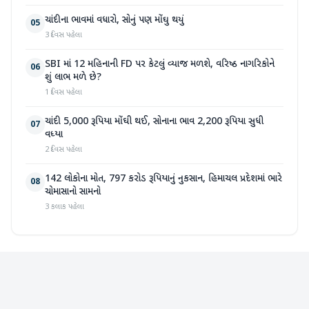
ચાંદીના ભાવમાં વધારો, સોનું પણ મોંઘુ થયું
05
3 દિવસ પહેલા
SBI માં 12 મહિનાની FD પર કેટલું વ્યાજ મળશે, વરિષ્ઠ નાગરિકોને
06
શું લાભ મળે છે?
1 દિવસ પહેલા
ચાંદી 5,000 રૂપિયા મોંઘી થઈ, સોનાના ભાવ 2,200 રૂપિયા સુધી
07
વધ્યા
2 દિવસ પહેલા
142 લોકોના મોત, 797 કરોડ રૂપિયાનું નુકસાન, હિમાચલ પ્રદેશમાં ભારે
08
ચોમાસાનો સામનો
3 કલાક પહેલા