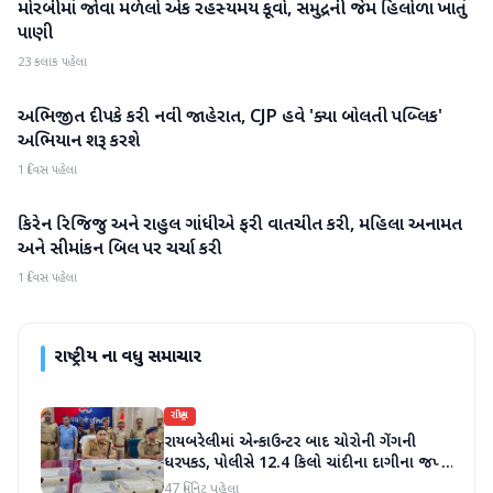
મોરબીમાં જોવા મળેલો એક રહસ્યમય કૂવો, સમુદ્રની જેમ હિલોળા ખાતું
રાષ્ટ્રીય
પાણી
23 કલાક પહેલા
અભિજીત દીપકે કરી નવી જાહેરાત, CJP હવે 'ક્યા બોલતી પબ્લિક'
રાષ્ટ્રીય
અભિયાન શરૂ કરશે
1 દિવસ પહેલા
કિરેન રિજિજુ અને રાહુલ ગાંધીએ ફરી વાતચીત કરી, મહિલા અનામત
રાષ્ટ્રીય
અને સીમાંકન બિલ પર ચર્ચા કરી
1 દિવસ પહેલા
રાષ્ટ્રીય
ના વધુ સમાચાર
રાષ્ટ્રીય
રાયબરેલીમાં એન્કાઉન્ટર બાદ ચોરોની ગેંગની
ધરપકડ, પોલીસે 12.4 કિલો ચાંદીના દાગીના જપ્ત
કર્યા
47 મિનિટ પહેલા