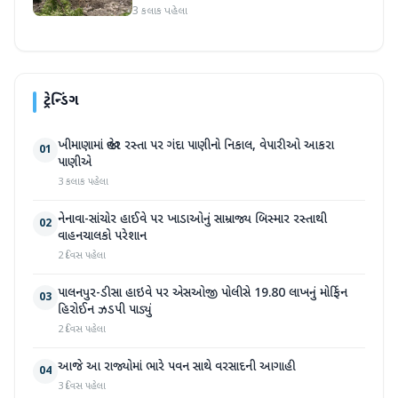
3 કલાક પહેલા
ટ્રેન્ડિંગ
ખીમાણામાં જાહેર રસ્તા પર ગંદા પાણીનો નિકાલ, વેપારીઓ આકરા
01
પાણીએ
3 કલાક પહેલા
નેનાવા-સાંચોર હાઈવે પર ખાડાઓનું સામ્રાજ્ય બિસ્માર રસ્તાથી
02
વાહનચાલકો પરેશાન
2 દિવસ પહેલા
પાલનપુર-ડીસા હાઇવે પર એસઓજી પોલીસે 19.80 લાખનું મોર્ફિન
03
હિરોઈન ઝડપી પાડ્યું
2 દિવસ પહેલા
આજે આ રાજ્યોમાં ભારે પવન સાથે વરસાદની આગાહી
04
3 દિવસ પહેલા