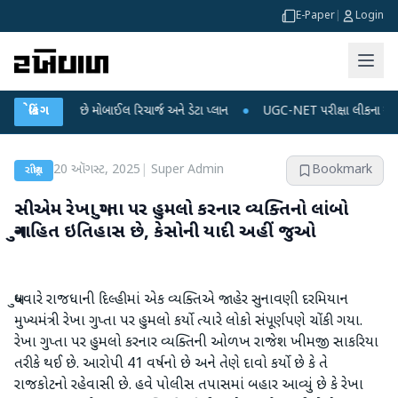
E-Paper
|
Login
થઈ શકે છે મોબાઈલ રિચાર્જ અને ડેટા પ્લાન
બ્રેકિંગ
●
UGC-NET પરીક્ષા લીકના આરોપો પર રાહુલ 
20 ઑગસ્ટ, 2025
|
Super Admin
Bookmark
રાષ્ટ્રીય
સીએમ રેખા ગુપ્તા પર હુમલો કરનાર વ્યક્તિનો લાંબો
ગુનાહિત ઇતિહાસ છે, કેસોની યાદી અહીં જુઓ
બુધવારે રાજધાની દિલ્હીમાં એક વ્યક્તિએ જાહેર સુનાવણી દરમિયાન
મુખ્યમંત્રી રેખા ગુપ્તા પર હુમલો કર્યો ત્યારે લોકો સંપૂર્ણપણે ચોંકી ગયા.
રેખા ગુપ્તા પર હુમલો કરનાર વ્યક્તિની ઓળખ રાજેશ ખીમજી સાકરિયા
તરીકે થઈ છે. આરોપી 41 વર્ષનો છે અને તેણે દાવો કર્યો છે કે તે
રાજકોટનો રહેવાસી છે. હવે પોલીસ તપાસમાં બહાર આવ્યું છે કે રેખા