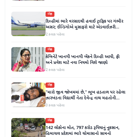
રાષ્ટ્રીય
દિલ્હીમાં ભારે વરસાદથી હવાઈ ટ્રાફિક પર ગંભીર
અસર; ઈન્ડિગોએ મુસાફરો માટે એડવાઈઝરી
જાહેર કરી
2 કલાક પહેલા
રાષ્ટ્રીય
કેબિનેટે ખાનગી ખાનગી બેંકને દિલ્હી આપી, ફી
અને પ્રવેશ માટે નવા નિયમો વિશે જાણો
2 કલાક પહેલા
રાષ્ટ્રીય
"મારો જીવ જોખમમાં છે," ભૂખ હડતાળ પર રહેલા
ઝારખંડના વિદ્યાર્થી નેતા દેવેન્દ્ર નાથ મહતોની
તબિયત ખરાબ
3 કલાક પહેલા
રાષ્ટ્રીય
142 લોકોના મોત, 797 કરોડ રૂપિયાનું નુકસાન,
હિમાચલ પ્રદેશમાં ભારે ચોમાસાનો સામનો