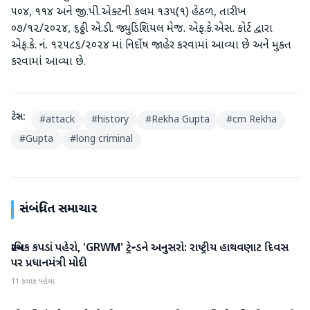
૫૦૪, ૧૧૪ અને જી.પી.એક્ટની કલમ ૧૩૫(૧) હેઠળ, તારીખ
૦૭/૧૨/૨૦૨૪, ૬ઠ્ઠી એ.ડી. જ્યુડિશિયલ મેજ. એફ.કે.એસ. કોર્ટ દ્વારા
એફ.કે. નં. ૧૨૫૮૬/૨૦૨૪ માં નિર્દોષ જાહેર કરવામાં આવ્યા છે અને મુક્ત
કરવામાં આવ્યા છે.
ટેગ્સ:
#
attack
#
history
#
Rekha Gupta
#
cm Rekha
#
Gupta
#
long criminal
સંબંધિત સમાચાર
સ્થાનિક કપડાં પહેરો, 'GRWM' ટ્રેન્ડને અનુસરો: રાષ્ટ્રીય હાથવણાટ દિવસ
રાષ્ટ્રીય
પર પ્રધાનમંત્રી મોદી
11 કલાક પહેલા