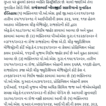
ગુપ્તા પર હુમલો કરનાર વ્યક્તિ હિસ્ટ્રીશીટર છે. ચાલો જાણીએ તેના
ગુનાહિત રેકોર્ડ વિશે.
રાજેશભાઈ ખીમજીભાઈ સાકરીયાનો ગુનાહિત
ઈતિહાસ
(૧) ભક્તિનગર પી.ઓ.એસ. ફર્સ્ટ જી.આર.નં.૦૨૧૫/૨૦૧૭
તારીખ ૨૫/૧૧/૨૦૧૯ ને આઈપીસીની કલમ ૩૨૬, ૫૦૪, ૧૧૪ હેઠળ
આઠમા એડિશનલ ચીફ મેજિસ્ટ્રેટ, રાજકોટની કોર્ટ દ્વારા
એફ.કે.નં.૧૯૮/૨૦૧૮ માં નિર્દોષ જાહેર કરવામાં આવ્યા છે અને મુક્ત
કરવામાં આવ્યા છે. (૨) ભક્તિનગર પીઓએસ ગુ.રા.નં.૧૨૨૭/૨૦૨૦ ને
૦૩/૧૧/૨૦૨૩ ના રોજ રાજકોટના ત્રીજા એ.ડી. ચીફ જ્યુડિશિયલ
મેજિસ્ટ્રેટની કોર્ટે એફ.કે.નં.૨૧૯૬૫/૨૦૨૦ ના કેસમાં પ્રોહિબિશન એક્ટ
કલમ ૬૫એએ, ૧૧૬બી મુજબ નિર્દોષ જાહેર કર્યા છે અને મુક્ત કરવામાં
આવ્યા છે. (૩) ભક્તિનગર પો.ઓ.એસ. ગુ.રા.નં.૧૫૯૧/૨૦૨૦, તારીખ
૨૫/૧૦/૨૦૨૩ ના રોજ, પ્રોહિબિશન એક્ટની કલમ ૬૫AA, ૧૧૬B હેઠળ,
રાજકોટના ૩જા એડી ચીફ જ્યુડિશિયલ મેજિસ્ટ્રેટને કોર્ટ કેસ નં.
૮૦૬૭/૨૦૨૧ માં નિર્દોષ જાહેર કરવામાં આવ્યા છે. (૪) ભક્તિનગર
પો.ઓ.એસ. ગુ.આર.નં.૦૮૭૧/૨૦૨૨, પ્રોહિબિશન એક્ટની કલમ
૬પીઆઈ, ૧૧૬બી મુજબ બીજા અધિક સિવિલ જજ અને જેએમએફસી
સમક્ષ એફ.કે.નં.૯૫૫૧/૨૦૨૩ ની કોર્ટમાં પેન્ડિંગ છે. આગામી સુનાવણી
૨૯/૦૯/૨૦૨૫ ના રોજ નક્કી કરવામાં આવી છે. (૫) ભક્તિનગર
પી.ઓ.એસ. ગુ.આર.નં.૦૦૭૨/૨૦૨૪, આઈ.પી.સી.ની કલમ ૩૨૪, ૩૨૩,