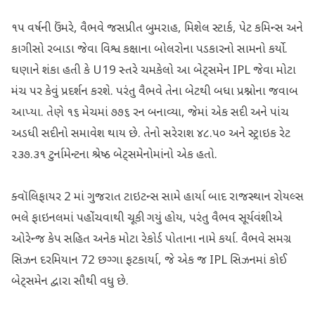
૧૫ વર્ષની ઉંમરે, વૈભવે જસપ્રીત બુમરાહ, મિશેલ સ્ટાર્ક, પેટ કમિન્સ અને
કાગીસો રબાડા જેવા વિશ્વ કક્ષાના બોલરોના પડકારનો સામનો કર્યો.
ઘણાને શંકા હતી કે U19 સ્તરે ચમકેલો આ બેટ્સમેન IPL જેવા મોટા
મંચ પર કેવું પ્રદર્શન કરશે. પરંતુ વૈભવે તેના બેટથી બધા પ્રશ્નોના જવાબ
આપ્યા. તેણે ૧૬ મેચમાં ૭૭૬ રન બનાવ્યા, જેમાં એક સદી અને પાંચ
અડધી સદીનો સમાવેશ થાય છે. તેનો સરેરાશ ૪૮.૫૦ અને સ્ટ્રાઇક રેટ
૨૩૭.૩૧ ટુર્નામેન્ટના શ્રેષ્ઠ બેટ્સમેનોમાંનો એક હતો.
ક્વૉલિફાયર 2 માં ગુજરાત ટાઇટન્સ સામે હાર્યા બાદ રાજસ્થાન રોયલ્સ
ભલે ફાઇનલમાં પહોંચવાથી ચૂકી ગયું હોય, પરંતુ વૈભવ સૂર્યવંશીએ
ઓરેન્જ કેપ સહિત અનેક મોટા રેકોર્ડ પોતાના નામે કર્યા. વૈભવે સમગ્ર
સિઝન દરમિયાન 72 છગ્ગા ફટકાર્યા, જે એક જ IPL સિઝનમાં કોઈ
બેટ્સમેન દ્વારા સૌથી વધુ છે.