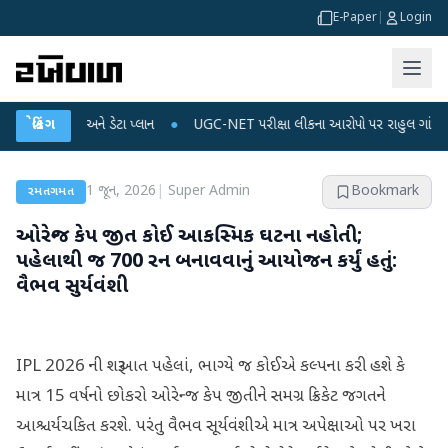
E-Paper
|
Login
ચાર્જ અને ડેટા પ્લાન
બ્રેકિંગ
●
UGC-NET પરીક્ષા લીકના આરોપો પર રાહુલ ગાંધીએ કેન્દ્ર પર પ
1 જૂન, 2026
|
Super Admin
Bookmark
રમતગમત
ઓરેન્જ કેપ જીત કોઈ આકસ્મિક ઘટના નહોતી;
પહેલાથી જ 700 રન બનાવવાનું આયોજન કર્યું હતું:
વૈભવ સુર્યવંશી
IPL 2026 ની શરૂઆત પહેલાં, ભાગ્યે જ કોઈએ કલ્પના કરી હશે કે
માત્ર 15 વર્ષનો છોકરો ઓરેન્જ કેપ જીતીને સમગ્ર ક્રિકેટ જગતને
આશ્ચર્યચકિત કરશે. પરંતુ વૈભવ સૂર્યવંશીએ માત્ર અપેક્ષાઓ પર ખરા