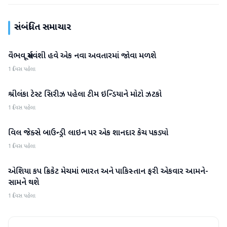
સંબંધિત સમાચાર
વૈભવ સૂર્યવંશી હવે એક નવા અવતારમાં જોવા મળશે
રમતગમત
1 દિવસ પહેલા
શ્રીલંકા ટેસ્ટ સિરીઝ પહેલા ટીમ ઇન્ડિયાને મોટો ઝટકો
રમતગમત
1 દિવસ પહેલા
વિલ જેક્સે બાઉન્ડ્રી લાઇન પર એક શાનદાર કેચ પકડ્યો
રમતગમત
1 દિવસ પહેલા
એશિયા કપ ક્રિકેટ મેચમાં ભારત અને પાકિસ્તાન ફરી એકવાર આમને-
રમતગમત
સામને થશે
1 દિવસ પહેલા