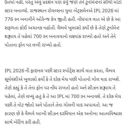
ઉતર્યા નહીં, પરંતુ એવું પ્રદર્શન પણ કર્યું જેણે તેને ટુર્નામેન્ટનો સૌથી મોટો
સ્ટાર બનાવ્યો. રાજસ્થાન રોયલ્સના યુવા બેટ્સમેનએ IPL 2026 માં
776 રન બનાવીને ઓરેન્જ કેપ જીતી હતી. નોંધપાત્ર વાત એ છે કે આ
સફળતા કોઈ અચાનક નહોતી. વૈભવે ખુલાસો કર્યો છે કે તેણે ટુર્નામેન્ટ
શરૂ થાય તે પહેલાં 700 રન બનાવવાનો લક્ષ્યાંક રાખ્યો હતો અને તેને
પોતાના ફોન પર લખી રાખ્યો હતો.
IPL 2026 ની ફાઇનલ પછી સ્ટાર સ્પોર્ટ્સ સાથે વાત કરતા, વૈભવ
સૂર્યવંશીએ ખુલાસો કર્યો કે તે દરેક મેચ પછી પોતાનો ગોલ યાદ રાખશે.
તેણે કહ્યું કે તે તેના ફોન પર નોંધ રાખતો હતો અને સીઝન શરૂ થાય તે
પહેલાં, તેણે લખ્યું હતું કે તે આ IPL માં 700 રન બનાવશે. તે દરેક મેચ
પછી તે નોટ જોતો અને પોતાને તેના ગોલની યાદ અપાવતો. આ જ
કારણ છે કે વૈભવે આખી સીઝન દરમિયાન એક અનોખા આત્મવિશ્વાસ
સાથે બેટિંગ કરી હતી.