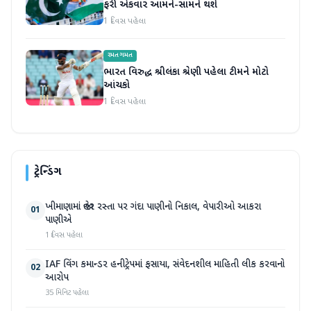
ફરી એકવાર આમને-સામને થશે
1 દિવસ પહેલા
રમતગમત
ભારત વિરુદ્ધ શ્રીલંકા શ્રેણી પહેલા ટીમને મોટો
આંચકો
1 દિવસ પહેલા
ટ્રેન્ડિંગ
ખીમાણામાં જાહેર રસ્તા પર ગંદા પાણીનો નિકાલ, વેપારીઓ આકરા
01
પાણીએ
1 દિવસ પહેલા
IAF વિંગ કમાન્ડર હનીટ્રેપમાં ફસાયા, સંવેદનશીલ માહિતી લીક કરવાનો
02
આરોપ
35 મિનિટ પહેલા