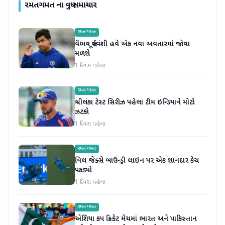
રમતગમત
ના વધુ સમાચાર
રમતગમત
વૈભવ સૂર્યવંશી હવે એક નવા અવતારમાં જોવા
મળશે
1 દિવસ પહેલા
રમતગમત
શ્રીલંકા ટેસ્ટ સિરીઝ પહેલા ટીમ ઇન્ડિયાને મોટો
ઝટકો
1 દિવસ પહેલા
રમતગમત
વિલ જેક્સે બાઉન્ડ્રી લાઇન પર એક શાનદાર કેચ
પકડ્યો
1 દિવસ પહેલા
રમતગમત
એશિયા કપ ક્રિકેટ મેચમાં ભારત અને પાકિસ્તાન