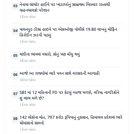
નેનાવા-સાંચોર હાઈવે પર ખાડાઓનું સામ્રાજ્ય બિસ્માર રસ્તાથી
03
વાહનચાલકો પરેશાન
3 દિવસ પહેલા
પાલનપુર-ડીસા હાઇવે પર એસઓજી પોલીસે 19.80 લાખનું મોર્ફિન
04
હિરોઈન ઝડપી પાડ્યું
3 દિવસ પહેલા
ચાંદીના ભાવમાં વધારો, સોનું પણ મોંઘુ થયું
05
4 દિવસ પહેલા
આજે આ રાજ્યોમાં ભારે પવન સાથે વરસાદની આગાહી
06
4 દિવસ પહેલા
SBI માં 12 મહિનાની FD પર કેટલું વ્યાજ મળશે, વરિષ્ઠ નાગરિકોને
07
શું લાભ મળે છે?
2 દિવસ પહેલા
142 લોકોના મોત, 797 કરોડ રૂપિયાનું નુકસાન, હિમાચલ પ્રદેશમાં ભારે
08
ચોમાસાનો સામનો
1 દિવસ પહેલા