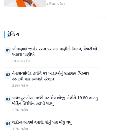
માર્જિનથી આગળ
4 દિવસ પહેલા
ટ્રેન્ડિંગ
ખીમાણામાં જાહેર રસ્તા પર ગંદા પાણીનો નિકાલ, વેપારીઓ
01
આકરા પાણીએ
18 કલાક પહેલા
નેનાવા-સાંચોર હાઈવે પર ખાડાઓનું સામ્રાજ્ય બિસ્માર
02
રસ્તાથી વાહનચાલકો પરેશાન
2 દિવસ પહેલા
પાલનપુર-ડીસા હાઇવે પર એસઓજી પોલીસે 19.80 લાખનું
03
મોર્ફિન હિરોઈન ઝડપી પાડ્યું
2 દિવસ પહેલા
ચાંદીના ભાવમાં વધારો, સોનું પણ મોંઘુ થયું
04
3 દિવસ પહેલા