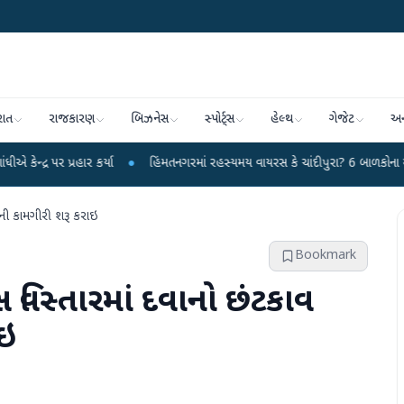
રાત
રાજકારણ
બિઝનેસ
સ્પોર્ટ્સ
હેલ્થ
ગેજેટ
અન
્રહાર કર્યા
●
હિંમતનગરમાં રહસ્યમય વાયરસ કે ચાંદીપુરા? 6 બાળકોના મોતથી ફફડાટ
તની કામગીરી શરૂ કરાઇ
Bookmark
વિસ્તારમાં દવાનો છંટકાવ
ાઇ