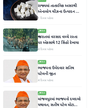
રાજ્યમાં તાત્કાલિક અસરથી
એનાલોગ ચીઝના ઉત્પાદન અને
વેચાણ પર પ્રતિબંધ.
1 દિવસ પહેલા
ગુજરાત
ગુજરાતમાં વરસાદ વચ્ચે રસ્તા
પર એકસાથે 12 સિંહો દેખાયા
4 દિવસ પહેલા
ગુજરાત
ભાજપના ઉમેદવાર સતિષ
પટેલની જીત
4 દિવસ પહેલા
ગુજરાત
માંજલપુરમાં ભાજપનો દબદબો
યથાવત, સતીષ પટેલ મોટા