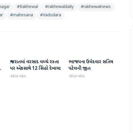
nagar
#
Rakhewal
#
rakhewaldaily
#
rakhewalnews
ar
#
mahesana
#
Vadodara
ગુજરાતમાં વરસાદ વચ્ચે રસ્તા
ભાજપના ઉમેદવાર સતિષ
ગુજરાત
ગુજરાત
પર એકસાથે 12 સિંહો દેખાયા
પટેલની જીત
4 દિવસ પહેલા
4 દિવસ પહેલા