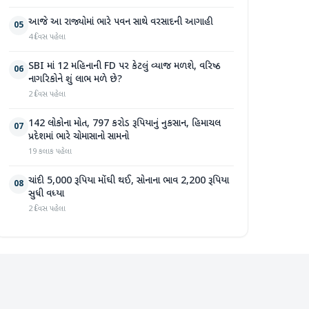
આજે આ રાજ્યોમાં ભારે પવન સાથે વરસાદની આગાહી
05
4 દિવસ પહેલા
SBI માં 12 મહિનાની FD પર કેટલું વ્યાજ મળશે, વરિષ્ઠ
06
નાગરિકોને શું લાભ મળે છે?
2 દિવસ પહેલા
142 લોકોના મોત, 797 કરોડ રૂપિયાનું નુકસાન, હિમાચલ
07
પ્રદેશમાં ભારે ચોમાસાનો સામનો
19 કલાક પહેલા
ચાંદી 5,000 રૂપિયા મોંઘી થઈ, સોનાના ભાવ 2,200 રૂપિયા
08
સુધી વધ્યા
2 દિવસ પહેલા