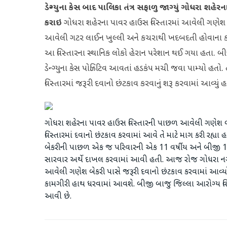
ડેન્ગ્યુના કેસ બાદ પાલિકા તંત્ર સફાળુ જાગ્યું
ગોધરા શહેરના
કરાઇ
ગોધરા શહેરના પાવર હાઉસ વિસ્તારમાં આવેલી ગણેશ બેક
આવેલી ગટર લાઈન ખુલ્લી અને કચરાથી ખદબદતી હોવાના કારણે
આ વિસ્તારના સ્થાનિક લોકો હેરાન પરેશાન થઈ ગયા હતા. બીજ
ડેન્ગ્યુના કેસ પોઝિટિવ આવતાં હડકંપ મચી જવા પામ્યો હત
વિસ્તારમાં જરૂરી દવાનો છંટકાવ કરવાનું શરૂ કરવામાં આવ્યું
ગોધરા શહેરના પાવર હાઉસ વિસ્તારની પાછળ આવેલી ગણેશ બેકરી 
વિસ્તારમાં દવાનો છંટકાવ કરવામાં આવે તે માટે માગ કરી રહ્
બેકરીની પાછળ એક જ પરિવારની એક 11 વર્ષીય અને બીજી 13 વ
સારવાર અર્થે દાખલ કરવામાં આવી હતી. આજ રોજ ગોધરા નગર
આવેલી ગણેશ બેકરી પાસે જરૂરી દવાનો છંટકાવ કરવામાં આવ્યો હ
કામગીરી હાથ ધરવામાં આવશે. બીજી બાજુ જિલ્લા આરોગ્ય વિ
આવી છે.