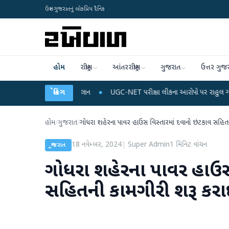
ઉત્તર ગુજરાતનું લોકપ્રિય દૈનિક
હોમ
રાષ્ટ્રીય
આંતરરાષ્ટ્રીય
ગુજરાત
ઉત્તર ગુજ
ચાર્જ અને ડેટા પ્લાન
બ્રેકિંગ
●
UGC-NET પરીક્ષા લીકના આરોપો પર રાહુલ ગાંધીએ કેન્દ્ર પર પ
હોમ
/
ગુજરાત
/
ગોધરા શહેરના પાવર હાઉસ વિસ્તારમાં દવાનો છંટકાવ સહિ
18 નવેમ્બર, 2024
|
Super Admin
1
મિનિટ વાંચન
ગુજરાત
ગોધરા શહેરના પાવર હાઉસ 
સહિતની કામગીરી શરૂ કર