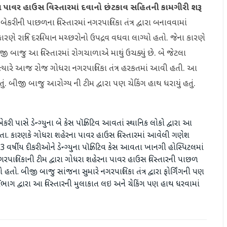
 પાવર હાઉસ વિસ્તારમાં દવાનો છંટકાવ સહિતની કામગીરી શરૂ
રીની પાછળના વિસ્તારમાં નગરપાલિકા તંત્ર દ્વારા બનાવવામાં
 રાત્રિ દરમિયાન મચ્છરોનો ઉપદ્રવ વધવા લાગ્યો હતો. જેના કારણે
ી બાજુ આ વિસ્તારમાં રોગચાળાએ માથું ઉચક્યું છે. બે જેટલા
ો. ત્યારે આજ રોજ ગોધરા નગરપાલિકા તંત્ર હરકતમાં આવી હતી. આ
 હતું. બીજી બાજુ આરોગ્ય ની ટીમ દ્વારા પણ ચેકિંગ હાથ ધરાયું હતું.
પાસે ડેન્ગ્યુના બે કેસ પૉઝિટિવ આવતાં સ્થાનિક લોકો દ્વારા આ
યા હતા. કારણકે ગોધરા શહેરના પાવર હાઉસ વિસ્તારમાં આવેલી ગણેશ
ર્ષીય દીકરીઓને ડેન્ગ્યુના પૉઝિટિવ કેસ આવતા ખાનગી હોસ્પિટલમાં
પાલિકાની ટીમ દ્વારા ગોધરા શહેરના પાવર હાઉસ વિસ્તારની પાછળ
તો. બીજી બાજુ સાંજના સુમારે નગરપાલિકા તંત્ર દ્વારા ફોર્ગિંગની પણ
ભાગ દ્વારા આ વિસ્તારની મુલાકાત લઇ અને ચેકિંગ પણ હાથ ધરવામાં