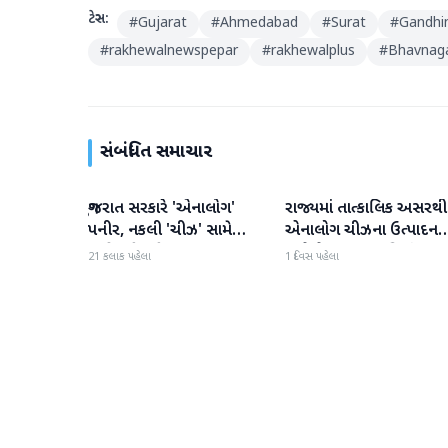
ટેગ્સ:
#
Gujarat
#
Ahmedabad
#
Surat
#
Gandhi
#
rakhewalnewspepar
#
rakhewalplus
#
Bhavnag
સંબંધિત સમાચાર
ગુજરાત સરકારે 'એનાલોગ'
રાજ્યમાં તાત્કાલિક અસરથી
ગુજરાત
ગુજરાત
પનીર, નકલી 'ચીઝ' સામે
એનાલોગ ચીઝના ઉત્પાદન
કાર્યવાહી કરી
અને વેચાણ પર પ્રતિબંધ.
21 કલાક પહેલા
1 દિવસ પહેલા