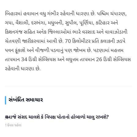
બિહારમાં હવામાન વધુ ગંભીર રહેવાની ધારણા છે. પશ્ચિમ ચંપારણ,
ગયા, વૈશાલી, દરભંગા, મધુબની, સુપૌલ, પૂર્ણિયા, કટિહાર અને
કિશનગંજ સહિત અનેક જિલ્લાઓમાં ભારે વરસાદ અને વાવાઝોડાની
ચેતવણી જારી કરવામાં આવી છે. 70 કિલોમીટર પ્રતિ કલાકની ઝડપે
પવન ફૂંકાશે અને વીજળી પડવાનું પણ જોખમ છે. પટણામાં મહત્તમ
તાપમાન 34 ડિગ્રી સેલ્સિયસ અને લઘુત્તમ તાપમાન 26 ડિગ્રી સેલ્સિયસ
રહેવાની ધારણા છે.
સંબંધિત સમાચાર
શું આજે સંસદ ચાલશે કે વિપક્ષ પોતાનો હોબાળો ચાલુ રાખશે?
રાષ્ટ્રીય
1 દિવસ પહેલા