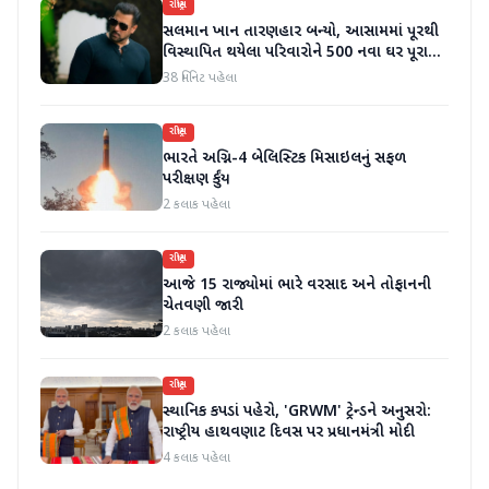
રાષ્ટ્રીય
સલમાન ખાન તારણહાર બન્યો, આસામમાં પૂરથી
વિસ્થાપિત થયેલા પરિવારોને 500 નવા ઘર પૂરા
પાડ્યા
38 મિનિટ પહેલા
રાષ્ટ્રીય
ભારતે અગ્નિ-4 બેલિસ્ટિક મિસાઇલનું સફળ
પરીક્ષણ કર્યું
2 કલાક પહેલા
રાષ્ટ્રીય
આજે 15 રાજ્યોમાં ભારે વરસાદ અને તોફાનની
ચેતવણી જારી
2 કલાક પહેલા
રાષ્ટ્રીય
સ્થાનિક કપડાં પહેરો, 'GRWM' ટ્રેન્ડને અનુસરો:
રાષ્ટ્રીય હાથવણાટ દિવસ પર પ્રધાનમંત્રી મોદી
4 કલાક પહેલા