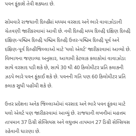
પવન ફૂંકાશે તેવી શક્યતા છે.
સોમવારે રાજધાની દિલ્હીમાં મધ્યમ વરસાદ અને ભારે વાવાઝોડાની
ચેતવણી જારી કરવામાં આવી છે. નવી દિલ્હી, મધ્ય દિલ્હી, દક્ષિણ દિલ્હી,
દક્ષિણ-પશ્ચિમ દિલ્હી, પશ્ચિમ દિલ્હી, ઉત્તર-પશ્ચિમ દિલ્હી, પૂર્વ અને
દક્ષિણ-પૂર્વ દિલ્હી જિલ્લાઓ માટે 'યલો એલર્ટ' જારી કરવામાં આવ્યો છે.
વિભાગના જણાવ્યા અનુસાર, આગામી કેટલાક કલાકોમાં વાવાઝોડા
સાથે વરસાદ પડી શકે છે, સાથે 30 થી 40 કિલોમીટર પ્રતિ કલાકની
ઝડપે ભારે પવન ફૂંકાઈ શકે છે. પવનની ગતિ પણ 60 કિલોમીટર પ્રતિ
કલાક સુધી પહોંચી શકે છે.
ઉત્તર પ્રદેશના અનેક જિલ્લાઓમાં વરસાદ અને ભારે પવન ફૂંકવા માટે
યલો એલર્ટ પણ જારી કરવામાં આવ્યું છે. રાજધાની લખનૌમાં મહત્તમ
તાપમાન 37 ડિગ્રી સેલ્સિયસ અને લઘુત્તમ તાપમાન 27 ડિગ્રી સેલ્સિયસ
રહેવાની ધારણા છે.