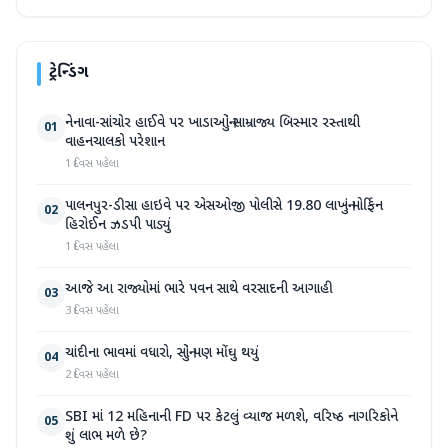
ટ્રેન્ડિંગ
નેનાવા-સાંચોર હાઈવે પર ખાડાઓનું સામ્રાજ્ય બિસ્માર રસ્તાથી
01
વાહનચાલકો પરેશાન
1 દિવસ પહેલા
પાલનપુર-ડીસા હાઇવે પર એસઓજી પોલીસે 19.80 લાખનું મોર્ફિન
02
હિરોઈન ઝડપી પાડ્યું
1 દિવસ પહેલા
આજે આ રાજ્યોમાં ભારે પવન સાથે વરસાદની આગાહી
03
3 દિવસ પહેલા
ચાંદીના ભાવમાં વધારો, સોનું પણ મોંઘુ થયું
04
2 દિવસ પહેલા
SBI માં 12 મહિનાની FD પર કેટલું વ્યાજ મળશે, વરિષ્ઠ નાગરિકોને
05
શું લાભ મળે છે?