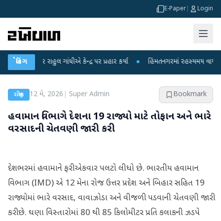
E-Paper
|
Login
 પર રાહુલ ગાંધીએ કેન્દ્ર પર પ્રહાર કર્યા
બ્રેકિંગ
●
હિંમતનગરમાં રહસ્યમય વાયરસ કે ચાંદી
12 મે, 2026
|
Super Admin
Bookmark
રાષ્ટ્રીય
હવામાન વિભાગે દેશના 19 રાજ્યો માટે તોફાન અને ભારે
વરસાદની ચેતવણી જારી કરી
દેશભરમાં હવામાને ફરી એકવાર પલટો લીધો છે. ભારતીય હવામાન
વિભાગ (IMD) એ 12 મેના રોજ ઉત્તર પ્રદેશ અને બિહાર સહિત 19
રાજ્યોમાં ભારે વરસાદ, વાવાઝોડા અને વીજળી પડવાની ચેતવણી જારી
કરી છે. ઘણા વિસ્તારોમાં 80 થી 85 કિલોમીટર પ્રતિ કલાકની ઝડપે