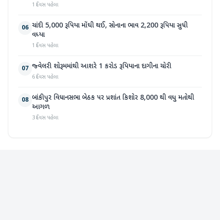
1 દિવસ પહેલા
ચાંદી 5,000 રૂપિયા મોંઘી થઈ, સોનાના ભાવ 2,200 રૂપિયા સુધી
06
વધ્યા
1 દિવસ પહેલા
જ્વેલરી શોરૂમમાંથી આશરે 1 કરોડ રૂપિયાના દાગીના ચોરી
07
6 દિવસ પહેલા
બાંકીપુર વિધાનસભા બેઠક પર પ્રશાંત કિશોર 8,000 થી વધુ મતોથી
08
આગળ
3 દિવસ પહેલા