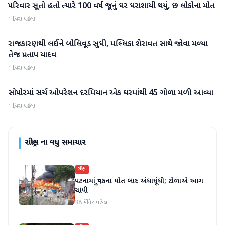
પરિવાર સૂતો હતો ત્યારે 100 વર્ષ જૂનું ઘર ધરાશાયી થયું, છ લોકોના મોત
રાષ્ટ્રીય
1 દિવસ પહેલા
રાજકારણથી લઈને બોલિવૂડ સુધી, મલ્લિકા શેરાવત સાથે જોવા મળ્યા
રાષ્ટ્રીય
તેજ પ્રતાપ યાદવ
1 દિવસ પહેલા
સોપોરમાં સર્ચ ઓપરેશન દરમિયાન એક ઘરમાંથી 45 ગોળા મળી આવ્યા
રાષ્ટ્રીય
1 દિવસ પહેલા
રાષ્ટ્રીય
ના વધુ સમાચાર
રાષ્ટ્રીય
પટનામાં યુવકના મોત બાદ અંધાધૂંધી; ટોળાએ આગ
ચાંપી
38 મિનિટ પહેલા